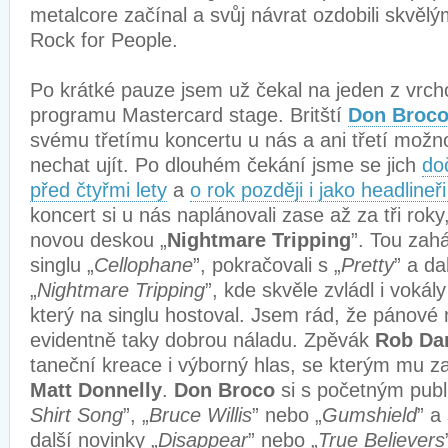
metalcore začínal a svůj návrat ozdobili skvěl
Rock for People.
Po krátké pauze jsem už čekal na jeden z vrch
programu Mastercard stage. Britští
Don Broc
svému třetímu koncertu u nás a ani třetí možn
nechat ujít. Po dlouhém čekání jsme se jich
doč
před čtyřmi lety
a
o rok později i jako headlineř
koncert si u nás naplánovali zase až za tři roky,
novou deskou „
Nightmare Tripping
”. Tou zahá
singlu „
Cellophane
”, pokračovali s „
Pretty
” a da
„
Nightmare Tripping
”, kde skvěle zvládl i vokál
který na singlu hostoval. Jsem rád, že pánové 
evidentně taky dobrou náladu. Zpěvák
Rob Da
taneční kreace i výborný hlas, se kterým mu z
Matt Donnelly
.
Don Broco
si s početným publi
Shirt Song
”, „
Bruce Willis
” nebo „
Gumshield
” a
další novinky „
Disappear
” nebo „
True Believers