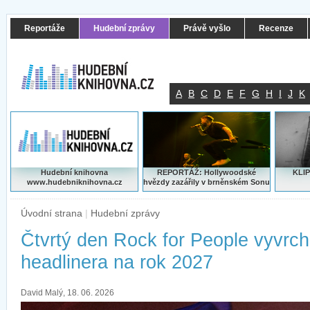
Reportáže
Hudební zprávy
Právě vyšlo
Recenze
A
B
C
D
E
F
G
H
I
J
K
Hudební knihovna
REPORTÁŽ: Hollywoodské
KLIP
www.hudebniknihovna.cz
hvězdy zazářily v brněnském Sonu
Úvodní strana
|
Hudební zprávy
Čtvrtý den Rock for People vyvrc
headlinera na rok 2027
David Malý, 18. 06. 2026