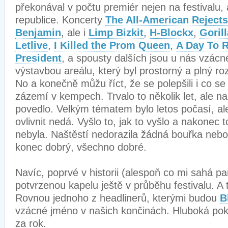
překonával v počtu premiér nejen na festivalu, 
republice. Koncerty
The All-American Rejects
Benjamin
, ale i
Limp Bizkit
,
H-Blockx
,
Goril
Letlive
,
I Killed the Prom Queen
,
A Day To
President
, a spousty dalších jsou u nás vzácné
výstavbou areálu, který byl prostorný a plný r
No a konečně můžu říct, že se polepšili i co se
zázemí v kempech. Trvalo to několik let, ale n
povedlo. Velkým tématem bylo letos počasí, ale
ovlivnit nedá. Vyšlo to, jak to vyšlo a nakonec 
nebyla. Naštěstí nedorazila žádná bouřka nebo s
konec dobrý, všechno dobré.
Navíc, poprvé v historii (alespoň co mi sahá p
potvrzenou kapelu ještě v průběhu festivalu. A 
Rovnou jednoho z headlinerů, kterými budou
B
vzácné jméno v našich končinách. Hluboká pok
za rok.