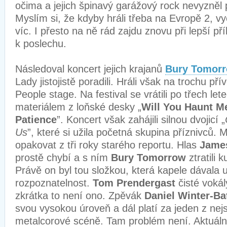
očima a jejich špinavý garážový rock nevyzněl p
Myslím si, že kdyby hráli třeba na Evropě 2, 
víc. I přesto na ně rád zajdu znovu při lepší pří
k poslechu.
Následoval koncert jejich krajanů
Bury Tomor
Lady jistojistě poradili. Hráli však na trochu př
People stage. Na festival se vrátili po třech le
materiálem z loňské desky „
Will You Haunt M
Patience
”. Koncert však zahájili silnou dvojicí „
Us
”, které si užila početná skupina příznivců.
opakovat z tři roky starého reportu. Hlas
Jame
prostě chybí a s ním
Bury Tomorrow
ztratili 
Právě on byl tou složkou, která kapele dávala 
rozpoznatelnost.
Tom Prendergast
čisté vokál
zkrátka to není ono. Zpěvák
Daniel Winter-Ba
svou vysokou úroveň a dál platí za jeden z nejs
metalcorové scéně. Tam problém není. Aktuáln