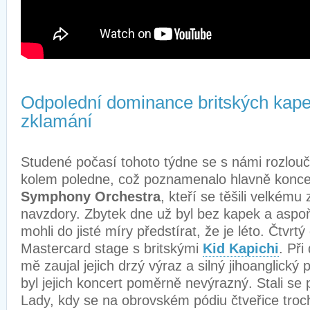
Odpolední dominance britských kape
zklamání
Studené počasí tohoto týdne se s námi rozlouč
kolem poledne, což poznamenalo hlavně konc
Symphony Orchestra
, kteří se těšili velkému
navzdory. Zbytek dne už byl bez kapek a aspo
mohli do jisté míry předstírat, že je léto. Čtvrt
Mastercard stage s britskými
Kid Kapichi
. Př
mě zaujal jejich drzý výraz a silný jihoanglický 
byl jejich koncert poměrně nevýrazný. Stali se 
Lady, kdy se na obrovském pódiu čtveřice troc