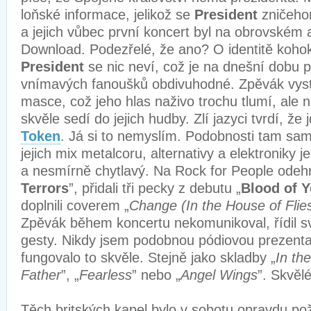
loňské informace, jelikož se
President
zničehon
a jejich vůbec první koncert byl na obrovském 
Download. Podezřelé, že ano? O identitě kohok
President
se nic neví, což je na dnešní dobu 
vnímavých fanoušků obdivuhodné. Zpěvák vyst
masce, což jeho hlas naživo trochu tlumí, ale 
skvěle sedí do jejich hudby. Zlí jazyci tvrdí, že
Token
. Já si to nemyslím. Podobnosti tam sam
jejich mix metalcoru, alternativy a elektroniky 
a nesmírně chytlavý. Na Rock for People odehrá
Terrors
”, přidali tři pecky z debutu „
Blood of 
doplnili coverem „
Change (In the House of Flie
Zpěvák během koncertu nekomunikoval, řídil s
gesty. Nikdy jsem podobnou pódiovou prezentac
fungovalo to skvěle. Stejně jako skladby „
In th
Father
”, „
Fearless
” nebo „
Angel Wings
”. Skvělé
Těch britských kapel bylo v sobotu opravdu po