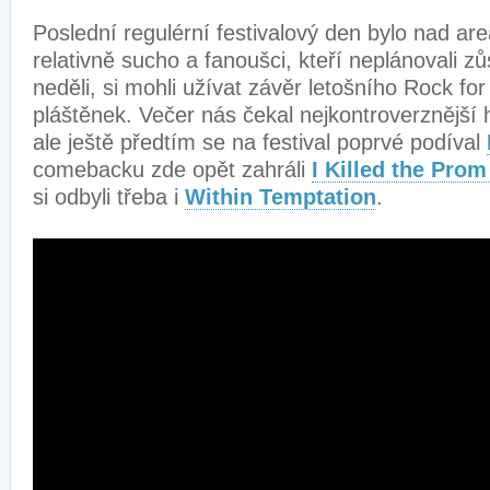
Poslední regulérní festivalový den bylo nad a
relativně sucho a fanoušci, kteří neplánovali zů
neděli, si mohli užívat závěr letošního Rock fo
pláštěnek. Večer nás čekal nejkontroverznější 
ale ještě předtím se na festival poprvé podíval
comebacku zde opět zahráli
I Killed the Pro
si odbyli třeba i
Within Temptation
.