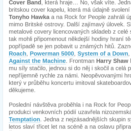
Cover Band
, která hraje… No, však víte. Jedná
britskou cover kapelu, která má údajně svolen
Tonyho Hawka
a na Rock for People zahráli ú
mimo Britské ostrovy. Další zajímavý úlovek. S
metalové covery licencovaných skladeb z celé s
tak mohli připomenout někdejší hodiny hraní tě
popřípadě se jen pobavit u známých hitů. Zazn
Roach
,
Powerman 5000
,
System of a Down
Against the Machine
. Frontman
Harry Shaw
mu síly stačilo, jednou si do něj i skočil a celá 
nepříjemně rychle za námi. Neopěvovanými hrdi
který v průběhu koncertu imitoval skateboardové
děkujeme.
Poslední návštěva proběhla i na Rock for Peop
produkci venkovních pódií uzavřela nizozemsk
Temptation
. Jedna z nejzásadnějších skupin 
letos slaví třicet let na scéně a na oslavu přip