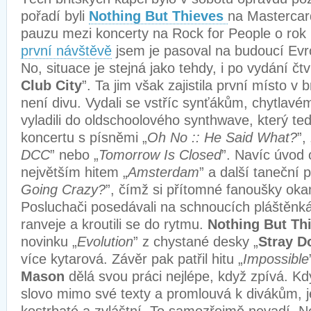
pořadí byli
Nothing But Thieves
na Mastercard
pauzu mezi koncerty na Rock for People o rok 
první návštěvě
jsem je pasoval na budoucí Evr
No, situace je stejná jako tehdy, i po vydání čt
Club City
”. Ta jim však zajistila první místo v 
není divu. Vydali se vstříc synťákům, chytlav
vyladili do oldschoolového synthwave, který te
koncertu s písněmi „
Oh No :: He Said What?
”, 
DCC
” nebo „
Tomorrow Is Closed
”. Navíc úvod 
největším hitem „
Amsterdam
” a další taneční 
Going Crazy?
”, čímž si přítomné fanoušky okam
Posluchači posedávali na schnoucích pláštěnká
ranveje a kroutili se do rytmu.
Nothing But Th
novinku „
Evolution
” z chystané desky „
Stray D
více kytarová. Závěr pak patřil hitu „
Impossible
Mason
dělá svou práci nejlépe, když zpívá. K
slovo mimo své texty a promlouvá k divákům, j
kostrbaté a zvláštní. To samozřejmě nevadí. N