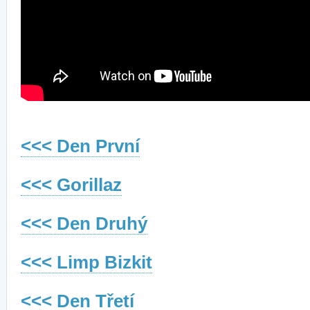
<<< Den První
<<< Gorillaz
<<< Den Druhý
<<< Limp Bizkit
<<< Den Třetí