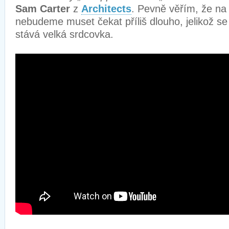
Sam Carter
z
Architects
. Pevně věřím, že na 
nebudeme muset čekat příliš dlouho, jelikož s
stává velká srdcovka.