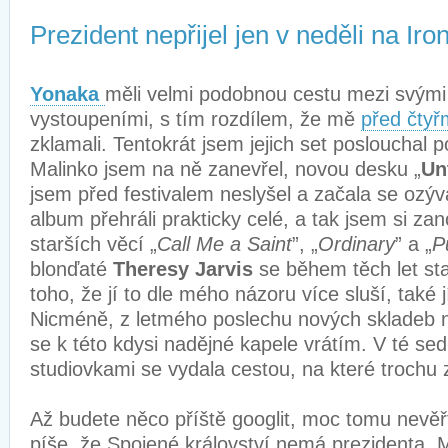
Prezident nepřijel jen v neděli na Ir
Yonaka
měli velmi podobnou cestu mezi svými 
vystoupeními, s tím rozdílem, že mě
před čtyřm
zklamali. Tentokrát jsem jejich set poslouchal 
Malinko jsem na ně zanevřel, novou desku „
Un
jsem před festivalem neslyšel a začala se ozýv
album přehráli prakticky celé, a tak jsem si za
starších věcí „
Call Me a Saint
”, „
Ordinary
” a „
P
blonďaté
Theresy Jarvis
se během těch let st
toho, že jí to dle mého názoru více sluší, také j
Nicméně, z letmého poslechu nových skladeb na
se k této kdysi nadějné kapele vrátím. V té se
studiovkami se vydala cestou, na které trochu zt
Až budete něco příště googlit, moc tomu nevěřt
píše, že Spojené království nemá prezidenta.