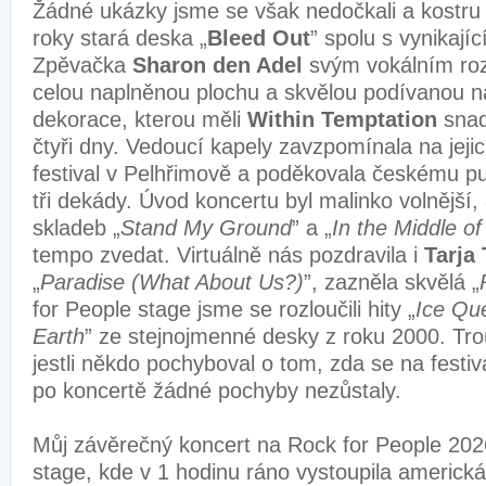
Žádné ukázky jsme se však nedočkali a kostru set
roky stará deska „
Bleed Out
” spolu s vynikající
Zpěvačka
Sharon den Adel
svým vokálním ro
celou naplněnou plochu a skvělou podívanou na
dekorace, kterou měli
Within Temptation
snad
čtyři dny. Vedoucí kapely zavzpomínala na jejic
festival v Pelhřimově a poděkovala českému p
tři dekády. Úvod koncertu byl malinko volnější, a
skladeb „
Stand My Ground
” a „
In the Middle of
tempo zvedat. Virtuálně nás pozdravila i
Tarja
„
Paradise (What About Us?)
”, zazněla skvělá „
for People stage jsme se rozloučili hity „
Ice Qu
Earth
” ze stejnojmenné desky z roku 2000. Trou
jestli někdo pochyboval o tom, zda se na festiv
po koncertě žádné pochyby nezůstaly.
Můj závěrečný koncert na Rock for People 202
stage, kde v 1 hodinu ráno vystoupila americk