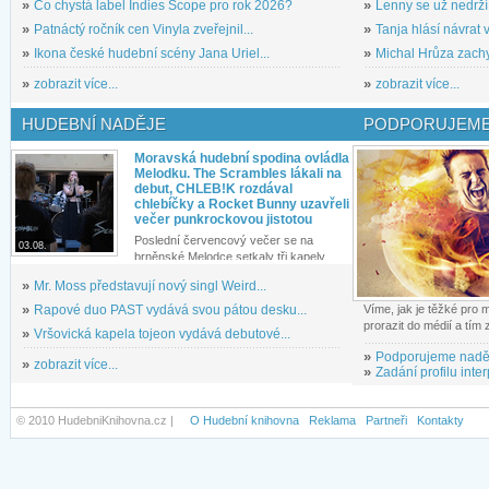
»
Co chystá label Indies Scope pro rok 2026?
»
Lenny se už nedrží
»
Patnáctý ročník cen Vinyla zveřejnil...
»
Tanja hlásí návrat v
»
Ikona české hudební scény Jana Uriel...
»
Michal Hrůza zachyc
»
zobrazit více...
»
zobrazit více...
HUDEBNÍ NADĚJE
PODPORUJEME
Moravská hudební spodina ovládla
Melodku. The Scrambles lákali na
debut, CHLEB!K rozdával
chlebíčky a Rocket Bunny uzavřeli
večer punkrockovou jistotou
Poslední červencový večer se na
03.08.
brněnské Melodce setkaly tři kapely...
»
Mr. Moss představují nový singl Weird...
»
Rapové duo PAST vydává svou pátou desku...
Víme, jak je těžké pro
prorazit do médií a tím
»
Vršovická kapela tojeon vydává debutové...
»
Podporujeme nadě
»
zobrazit více...
»
Zadání profilu inter
© 2010 HudebniKnihovna.cz |
O Hudební knihovna
Reklama
Partneři
Kontakty