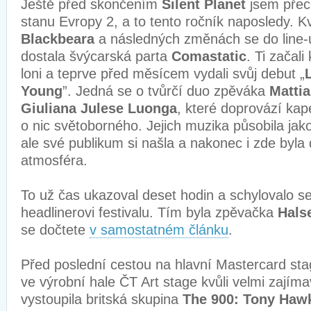
Ještě před skončením
Silent Planet
jsem přece
stanu Evropy 2, a to tento ročník naposledy. Kv
Blackbeara
a následných změnách se do line-
dostala švýcarská parta
Comastatic
. Ti začal
loni a teprve před měsícem vydali svůj debut „
Young
”. Jedná se o tvůrčí duo zpěváka
Mattia
Giuliana Julese Luonga
, které doprovází ka
o nic světoborného. Jejich muzika působila jak
ale své publikum si našla a nakonec i zde byla 
atmosféra.
To už čas ukazoval deset hodin a schylovalo s
headlinerovi festivalu. Tím byla zpěvačka
Hals
se dočtete
v samostatném článku
.
Před poslední cestou na hlavní Mastercard sta
ve výrobní hale ČT Art stage kvůli velmi zajím
vystoupila britská skupina
The 900: Tony Hawk