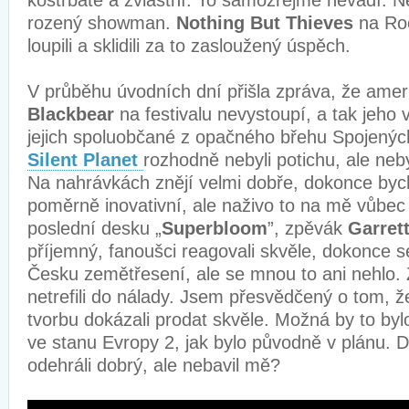
rozený showman.
Nothing But Thieves
na Roc
loupili a sklidili za to zasloužený úspěch.
V průběhu úvodních dní přišla zpráva, že amer
Blackbear
na festivalu nevystoupí, a tak jeho v
jejich spoluobčané z opačného břehu Spojených
Silent Planet
rozhodně nebyli potichu, ale neby
Na nahrávkách znějí velmi dobře, dokonce bych 
poměrně inovativní, ale naživo to na mě vůbec 
poslední desku „
Superbloom
”, zpěvák
Garret
příjemný, fanoušci reagovali skvěle, dokonce se
Česku zemětřesení, ale se mnou to ani nehlo.
netrefili do nálady. Jsem přesvědčený o tom, ž
tvorbu dokázali prodat skvěle. Možná by to bylo
ve stanu Evropy 2, jak bylo původně v plánu. D
odehráli dobrý, ale nebavil mě?