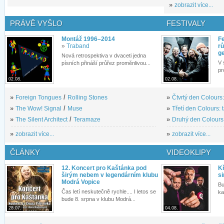
»
zobrazit více...
PRÁVĚ VYŠLO
FESTIVALY
Montáž 1996–2014
Fe
»
Traband
rů
g
Nová retrospektiva v dvaceti jedna
V 
písních přináší průřez proměnlivou...
pr
02.08.
02.08.
»
Foreign Tongues
/
Rolling Stones
»
Čtvrtý den Colours:
»
The Wow! Signal
/
Muse
»
Třetí den Colours: 
»
The Silent Architect
/
Teramaze
»
Druhý den Colours: 
»
zobrazit více...
»
zobrazit více...
ČLÁNKY
VIDEOKLIPY
12. Koncert pro Kaštánka pod
Kř
širým nebem v legendárním klubu
si
Modrá Vopice
Bu
Čas letí neskutečně rychle.... I letos se
ka
bude 8. srpna v klubu Modrá...
28.07.
04.08.