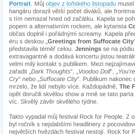
Portrait
. Můj
objev z loňského listopadu
musel b
hangáru dorazil větší počet diváků, ale frontm
s tím nemazal hned od začátku. Kapela se po
popem a alternativním rockem, ale kytarista
C
občas doplnil i pořádnými screamy. Kapela pře
éru s deskou „
Greetings from Suffocate City
představila téměř celou.
Jennings
se na pódiu
extravagantně a dodává koncertu jistou teatráln
velmi milý kontakt s publikem. Mezi nejzajíma
zařadit „
Dark Thoughts
”, „
Voodoo Doll
”, „
You'r
Cry
” nebo „
Suffocate City
”. Publikum nakonec d
mrzelo, že lidí nebylo více. Každopádně,
The F
opět doručili skvělou show a mně se tato parta z
víc. Skvělý závěr skvělého týdne.
Takto vypadal můj festival Rock for People. Z 
byl ročník s nejslabšími headlinery z pocovidov
největších hvězdách festival nestojí. Rock for 