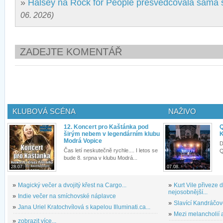
»
Halsey na Rock for People přesvědčovala sama
06. 2026)
ZADEJTE KOMENTÁŘ
KLUBOVÁ SCÉNA
NAŽIVO
12. Koncert pro Kaštánka pod
Q
širým nebem v legendárním klubu
K
Modrá Vopice
D
Čas letí neskutečně rychle.... I letos se
Q
bude 8. srpna v klubu Modrá...
28.07.
07.08.
»
Magický večer a dvojitý křest na Cargo...
»
Kurt Vile přiveze
nejosobnější...
»
Indie večer na smíchovské náplavce
»
Slavící Kandráčov
»
Jana Uriel Kratochvílová s kapelou Illuminati.ca...
»
Mezi melancholií a
»
zobrazit více...