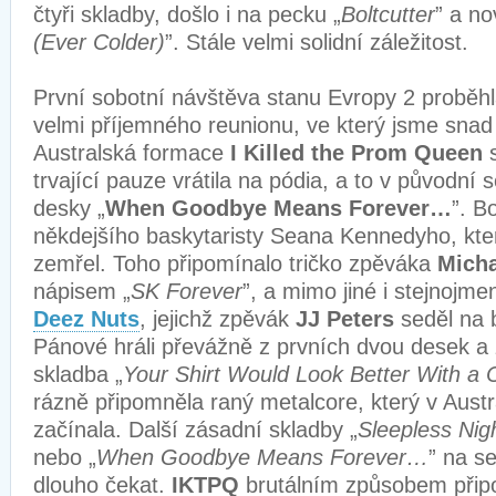
čtyři skladby, došlo i na pecku „
Boltcutter
” a no
(Ever Colder)
”. Stále velmi solidní záležitost.
První sobotní návštěva stanu Evropy 2 proběhla 
velmi příjemného reunionu, ve který jsme snad 
Australská formace
I Killed the Prom Queen
s
trvající pauze vrátila na pódia, a to v původní
desky „
When Goodbye Means Forever…
”. B
někdejšího baskytaristy Seana Kennedyho, který
zemřel. Toho připomínalo tričko zpěváka
Micha
nápisem „
SK Forever
”, a mimo jiné i stejnojm
Deez Nuts
, jejichž zpěvák
JJ Peters
seděl na 
Pánové hráli převážně z prvních dvou desek a
skladba „
Your Shirt Would Look Better With a 
rázně připomněla raný metalcore, který v Austrál
začínala. Další zásadní skladby „
Sleepless Nigh
nebo „
When Goodbye Means Forever…
” na s
dlouho čekat.
IKTPQ
brutálním způsobem připo