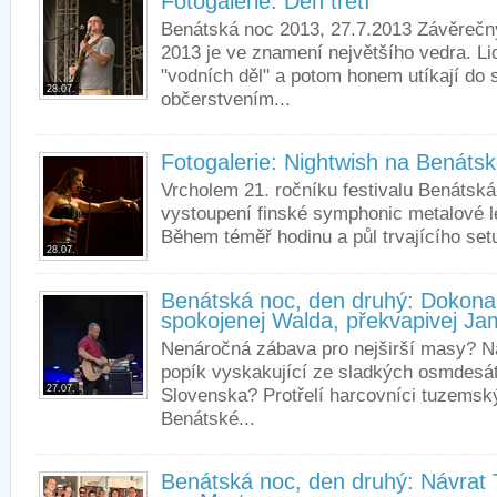
Fotogalerie: Den třetí
Benátská noc 2013, 27.7.2013 Závěrečn
2013 je ve znamení největšího vedra. Li
"vodních děl" a potom honem utíkají do 
28.07.
občerstvením...
Fotogalerie: Nightwish na Benáts
Vrcholem 21. ročníku festivalu Benátská
vystoupení finské symphonic metalové l
Během téměř hodinu a půl trvajícího setu
28.07.
Benátská noc, den druhý: Dokonal
spokojenej Walda, překvapivej J
Nenáročná zábava pro nejširší masy? N
popík vyskakující ze sladkých osmdesá
27.07.
Slovenska? Protřelí harcovníci tuzemsk
Benátské...
Benátská noc, den druhý: Návrat 