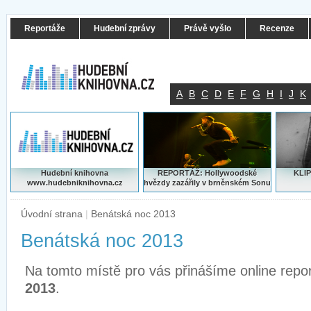
Reportáže
Hudební zprávy
Právě vyšlo
Recenze
A
B
C
D
E
F
G
H
I
J
K
Hudební knihovna
REPORTÁŽ: Hollywoodské
KLIP
www.hudebniknihovna.cz
hvězdy zazářily v brněnském Sonu
Úvodní strana
|
Benátská noc 2013
Benátská noc 2013
Na tomto místě pro vás přinášíme online repo
2013
.