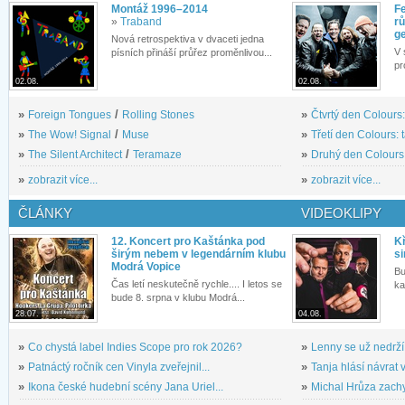
Montáž 1996–2014
Fe
»
Traband
rů
g
Nová retrospektiva v dvaceti jedna
V 
písních přináší průřez proměnlivou...
pr
02.08.
02.08.
»
Foreign Tongues
/
Rolling Stones
»
Čtvrtý den Colours:
»
The Wow! Signal
/
Muse
»
Třetí den Colours: 
»
The Silent Architect
/
Teramaze
»
Druhý den Colours: 
»
zobrazit více...
»
zobrazit více...
ČLÁNKY
VIDEOKLIPY
12. Koncert pro Kaštánka pod
Kř
širým nebem v legendárním klubu
si
Modrá Vopice
Bu
Čas letí neskutečně rychle.... I letos se
ka
bude 8. srpna v klubu Modrá...
28.07.
04.08.
»
Co chystá label Indies Scope pro rok 2026?
»
Lenny se už nedrží
»
Patnáctý ročník cen Vinyla zveřejnil...
»
Tanja hlásí návrat v
»
Ikona české hudební scény Jana Uriel...
»
Michal Hrůza zachyc