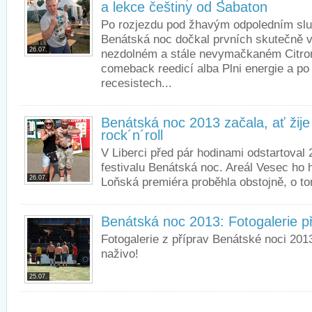
a lekce češtiny od Sabaton
Po rozjezdu pod žhavým odpoledním slu
Benátská noc dočkal prvních skutečně v
26.07.
nezdolném a stále nevymačkaném Citron
comeback reedicí alba Plni energie a p
recesistech...
Benátská noc 2013 začala, ať žije 
rock´n´roll
V Liberci před pár hodinami odstartoval 
festivalu Benátská noc. Areál Vesec ho h
26.07.
Loňská premiéra proběhla obstojně, o tom
Benátská noc 2013: Fotogalerie p
Fotogalerie z příprav Benátské noci 2013
naživo!
25.07.