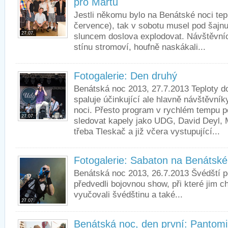
pro Martu
Jestli někomu bylo na Benátské noci tep
července), tak v sobotu musel pod šajn
27.07.
sluncem doslova explodovat. Návštěvníci
stínu stromoví, houfně naskákali...
Fotogalerie: Den druhý
Benátská noc 2013, 27.7.2013 Teploty d
spaluje účinkující ale hlavně návštěvní
noci. Přesto program v rychlém tempu
27.07.
sledovat kapely jako UDG, David Deyl,
třeba Tleskač a již včera vystupující...
Fotogalerie: Sabaton na Benátské
Benátská noc 2013, 26.7.2013 Švédští p
předvedli bojovnou show, při které jim c
vyučovali švédštinu a také...
27.07.
Benátská noc, den první: Pantom