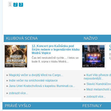
1
2
3
KLUBOVÁ SCÉNA
NAŽIVO
12. Koncert pro Kaštánka pod
Q
širým nebem v legendárním klubu
K
Modrá Vopice
D
Čas letí neskutečně rychle.... I letos se
Q
bude 8. srpna v klubu Modrá...
28.07.
07.08.
»
Magický večer a dvojitý křest na Cargo...
»
Kurt Vile přiveze
nejosobnější...
»
Indie večer na smíchovské náplavce
»
Slavící Kandráčov
»
Jana Uriel Kratochvílová s kapelou Illuminati.ca...
»
Mezi melancholií a
»
zobrazit více...
»
zobrazit více...
PRÁVĚ VYŠLO
FESTIVALY