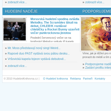
»
zobrazit více...
»
zobrazit více...
HUDEBNÍ NADĚJE
PODPORUJEME
Moravská hudební spodina ovládla
Melodku. The Scrambles lákali na
debut, CHLEB!K rozdával
chlebíčky a Rocket Bunny uzavřeli
večer punkrockovou jistotou
Poslední červencový večer se na
03.08.
brněnské Melodce setkaly tři kapely...
»
Mr. Moss představují nový singl Weird...
»
Rapové duo PAST vydává svou pátou desku...
Víme, jak je těžké pro
prorazit do médií a tím
»
Vršovická kapela tojeon vydává debutové...
»
Podporujeme nadě
»
zobrazit více...
»
Zadání profilu inter
© 2010 HudebniKnihovna.cz |
O Hudební knihovna
Reklama
Partneři
Kontakty