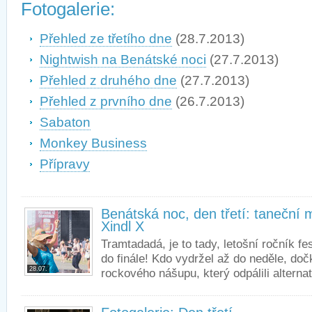
Fotogalerie:
Přehled ze třetího dne
(28.7.2013)
Nightwish na Benátské noci
(27.7.2013)
Přehled z druhého dne
(27.7.2013)
Přehled z prvního dne
(26.7.2013)
Sabaton
Monkey Business
Přípravy
Benátská noc, den třetí: taneční
Xindl X
Tramtadadá, je to tady, letošní ročník fe
do finále! Kdo vydržel až do neděle, dočk
28.07.
rockového nášupu, který odpálili alternati