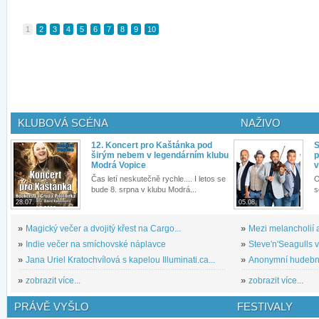
1
2
3
4
5
6
7
8
9
10
KLUBOVÁ SCÉNA
NAŽIVO
12. Koncert pro Kaštánka pod
S
širým nebem v legendárním klubu
p
Modrá Vopice
v
Čas letí neskutečně rychle.... I letos se
O
bude 8. srpna v klubu Modrá...
s
28.07.
05.08.
»
Magický večer a dvojitý křest na Cargo...
»
Mezi melancholií a
»
Indie večer na smíchovské náplavce
»
Steve'n'Seagulls v 
»
Jana Uriel Kratochvílová s kapelou Illuminati.ca...
»
Anonymní hudební 
»
zobrazit více...
»
zobrazit více...
PRÁVĚ VYŠLO
FESTIVALY