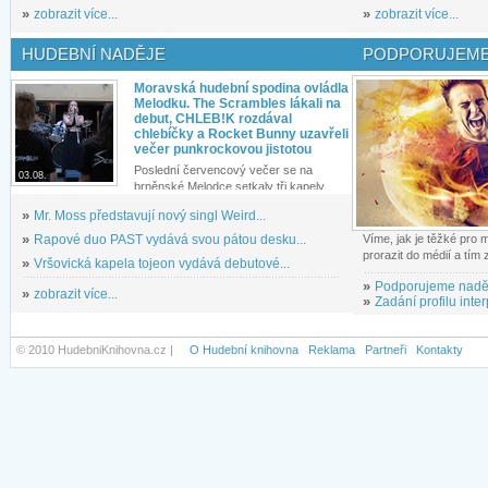
»
zobrazit více...
»
zobrazit více...
HUDEBNÍ NADĚJE
PODPORUJEME
Moravská hudební spodina ovládla
Melodku. The Scrambles lákali na
debut, CHLEB!K rozdával
chlebíčky a Rocket Bunny uzavřeli
večer punkrockovou jistotou
Poslední červencový večer se na
03.08.
brněnské Melodce setkaly tři kapely...
»
Mr. Moss představují nový singl Weird...
»
Rapové duo PAST vydává svou pátou desku...
Víme, jak je těžké pro
prorazit do médií a tím
»
Vršovická kapela tojeon vydává debutové...
»
Podporujeme nadě
»
zobrazit více...
»
Zadání profilu inter
© 2010 HudebniKnihovna.cz |
O Hudební knihovna
Reklama
Partneři
Kontakty