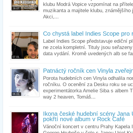
klubu Modrá Vopice vzpomínat na přítel
28.07.
muzikanta a majitele klubu, známějšího
Akci,...
Co chystá label Indies Scope pro
Label Indies Scope představuje ediční p
ne zcela kompletní. Tituly jsou seřazen
data vydání. Kromě uvedených alb se fano
07.01.
Patnáctý ročník cen Vinyla zveřej
Porota hudebních cen Vinyla odhalila n
ročníku. O ocenění za Desku roku se uc
experimentátorka Amelie Siba s albem T
06.01.
way 2 heaven, Tomáš...
Ikona české hudební scény Jana U
pokřtí nové album v Rock Café
Vánoční koncert v centru Prahy Kapela Il
George Hrubeše v čele s Janou Uriel Kr