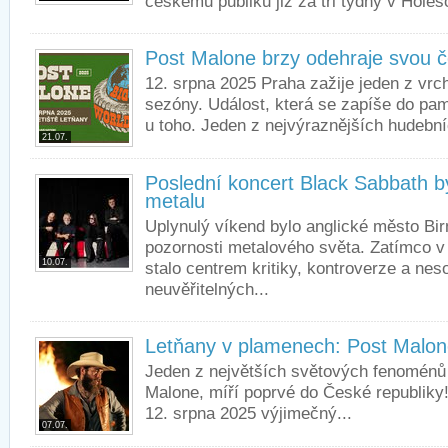
českému publiku již za tři týdny v Holešo
Post Malone brzy odehraje svou 
12. srpna 2025 Praha zažije jeden z vrc
sezóny. Událost, která se zapíše do pa
u toho. Jeden z nejvýraznějších hudebn
21.07.
Poslední koncert Black Sabbath b
metalu
Uplynulý víkend bylo anglické město B
pozornosti metalového světa. Zatímco v
10.07.
stalo centrem kritiky, kontroverze a nes
neuvěřitelných...
Letňany v plamenech: Post Malon
Jeden z největších světových fenoménů
Malone, míří poprvé do České republiky!
12. srpna 2025 výjimečný...
07.07.