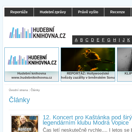
Reportáže
Hudební zprávy
Právě vyšlo
Recenze
A
B
C
D
E
F
G
H
I
J
K
Hudební knihovna
REPORTÁŽ: Hollywoodské
KLIP
www.hudebniknihovna.cz
hvězdy zazářily v brněnském Sonu
Úvodní strana
|
Články
Články
12. Koncert pro Kaštánka pod ši
legendárním klubu Modrá Vopice
Čas letí neskutečně rychle.... I letos se