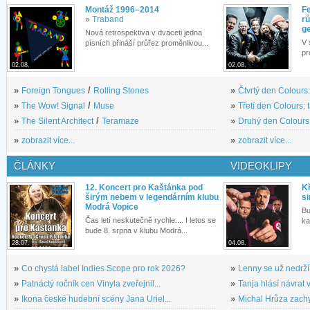
Montáž 1996–2014
Fe
»
Traband
rů
g
Nová retrospektiva v dvaceti jedna
V 
písních přináší průřez proměnlivou...
pr
02.08.
02.08.
»
Foreign Tongues
/
Rolling Stones
»
Čtvrtý den Colours:
»
The Wow! Signal
/
Muse
»
Třetí den Colours: 
»
The Silent Architect
/
Teramaze
»
Druhý den Colours: 
»
zobrazit více...
»
zobrazit více...
ČLÁNKY
VIDEOKLIPY
12. Koncert pro Kaštánka pod
Kř
širým nebem v legendárním klubu
si
Modrá Vopice
Bu
Čas letí neskutečně rychle.... I letos se
ka
bude 8. srpna v klubu Modrá...
28.07.
04.08.
»
Co chystá label Indies Scope pro rok 2026?
»
Lenny se už nedrží
»
Patnáctý ročník cen Vinyla zveřejnil...
»
Tanja hlásí návrat v
»
Ikona české hudební scény Jana Uriel...
»
Michal Hrůza zachyc