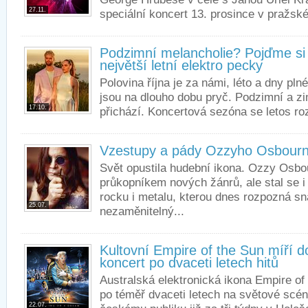
27.11.
speciální koncert 13. prosince v pražsk
Podzimní melancholie? Pojďme si
největší letní elektro pecky
Polovina října je za námi, léto a dny pl
jsou na dlouho dobu pryč. Podzimní a z
17.10.
přichází. Koncertová sezóna se letos roz
Vzestupy a pády Ozzyho Osbour
Svět opustila hudební ikona. Ozzy Osbo
průkopníkem nových žánrů, ale stal se i 
rocku i metalu, kterou dnes rozpozná s
25.07.
nezaměnitelný...
Kultovní Empire of the Sun míří d
koncert po dvaceti letech hitů
Australská elektronická ikona Empire of
po téměř dvaceti letech na světové scén
22.07.