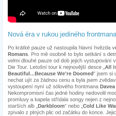
Nová éra v rukou jediného frontman
Po krátké pauze už nastoupila hlavní hvězda 
Romans
. Pro mě osobně to bylo setkání s det
velmi dlouhé pauze od dob jejich vystupování 
Die Tour. Letošní tour k nejnovější desce „
All I
Beautiful...Because We’re Doomed
” jsem si 
nechat ujít za žádnou cenu a byla jsem zvědavá
vystoupení nyní už sólového frontmana
Davea
Nekompromisní čas jedné hodiny nedovolil moc
promluvy a kapela střídala songy nejen z nejnov
starších alb „
Darkbloom
” nebo „
Cold Like Wa
zpívalo z plných plic od začátku do konce. Jeji