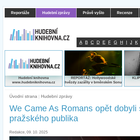
Reportáže
Hudební zprávy
Právě vyšlo
Recenze
A
B
C
D
E
F
G
H
I
J
K
Hudební knihovna
REPORTÁŽ: Hollywoodské
KLIP
www.hudebniknihovna.cz
hvězdy zazářily v brněnském Sonu
Úvodní strana
|
Hudební zprávy
We Came As Romans opět dobyli 
pražského publika
Redakce, 09. 10. 2025