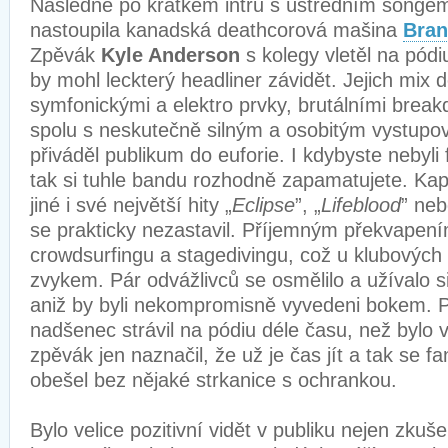
Následně po krátkém intru s ústředním songe
nastoupila kanadská deathcorová mašina
Bran
Zpěvák
Kyle Anderson
s kolegy vletěl na pódi
by mohl leckterý headliner závidět. Jejich mix 
symfonickými a elektro prvky, brutálními brea
spolu s neskutečně silným a osobitým vystupo
přiváděl publikum do euforie. I kdybyste nebyl
tak si tuhle bandu rozhodně zapamatujete. Ka
jiné i své největší hity „
Eclipse
”, „
Lifeblood
” neb
se prakticky nezastavil. Příjemným překvapení
crowdsurfingu a stagedivingu, což u klubovýc
zvykem. Pár odvážlivců se osmělilo a užívalo s
aniž by byli nekompromisně vyvedeni bokem. 
nadšenec strávil na pódiu déle času, než bylo 
zpěvák jen naznačil, že už je čas jít a tak se f
obešel bez nějaké strkanice s ochrankou.
Bylo velice pozitivní vidět v publiku nejen zku