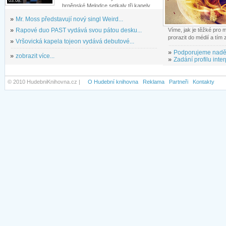
03.08.
brněnské Melodce setkaly tři kapely...
»
Mr. Moss představují nový singl Weird...
»
Rapové duo PAST vydává svou pátou desku...
Víme, jak je těžké pro
prorazit do médií a tím
»
Vršovická kapela tojeon vydává debutové...
»
Podporujeme nadě
»
zobrazit více...
»
Zadání profilu inter
© 2010 HudebniKnihovna.cz |
O Hudební knihovna
Reklama
Partneři
Kontakty