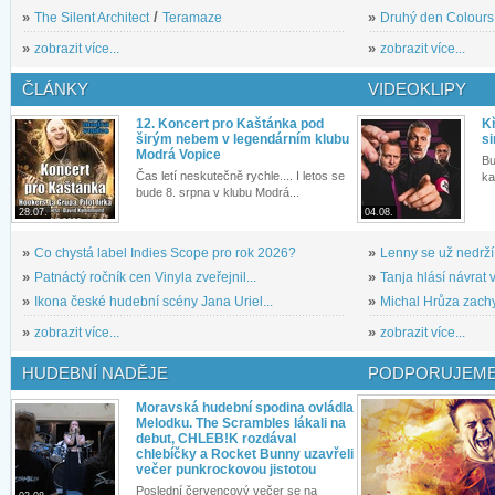
»
The Silent Architect
/
Teramaze
»
Druhý den Colours: 
»
zobrazit více...
»
zobrazit více...
ČLÁNKY
VIDEOKLIPY
12. Koncert pro Kaštánka pod
Kř
širým nebem v legendárním klubu
si
Modrá Vopice
Bu
Čas letí neskutečně rychle.... I letos se
ka
bude 8. srpna v klubu Modrá...
28.07.
04.08.
»
Co chystá label Indies Scope pro rok 2026?
»
Lenny se už nedrží
»
Patnáctý ročník cen Vinyla zveřejnil...
»
Tanja hlásí návrat v
»
Ikona české hudební scény Jana Uriel...
»
Michal Hrůza zachyc
»
zobrazit více...
»
zobrazit více...
HUDEBNÍ NADĚJE
PODPORUJEME
Moravská hudební spodina ovládla
Melodku. The Scrambles lákali na
debut, CHLEB!K rozdával
chlebíčky a Rocket Bunny uzavřeli
večer punkrockovou jistotou
Poslední červencový večer se na