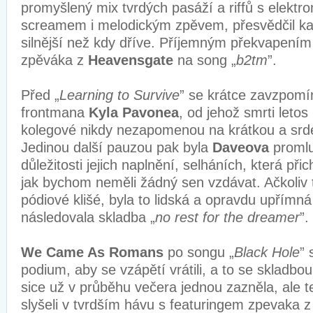
promyšlený mix tvrdých pasáží a riffů s elektro
screamem i melodickým zpěvem, přesvědčil ka
silnější než kdy dříve. Příjemným překvapením 
zpěváka z
Heavensgate
na song „
b2tm
”.
Před „
Learning to Survive
” se krátce zavzpomí
frontmana
Kyla Pavonea
, od jehož smrti letos
kolegové nikdy nezapomenou na krátkou a srd
Jedinou další pauzou pak byla
Daveova
proml
důležitosti jejich naplnění, selháních, která při
jak bychom neměli žádný sen vzdávat. Ačkoliv 
pódiové klišé, byla to lidská a opravdu upřímná
následovala skladba „
no rest for the dreamer
”.
We Came As Romans
po songu „
Black Hole
” 
podium, aby se vzápětí vrátili, a to se skladbou
sice už v průběhu večera jednou zazněla, ale te
slyšeli v tvrdším hávu s featuringem zpevaka 