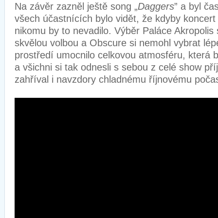
Na závěr zazněl ještě song „
Daggers
” a byl ča
všech účastnících bylo vidět, že kdyby koncert 
nikomu by to nevadilo. Výběr Paláce Akropolis 
skvělou volbou a Obscure si nemohl vybrat lép
prostředí umocnilo celkovou atmosféru, která 
a všichni si tak odnesli s sebou z celé show pří
zahříval i navzdory chladnému říjnovému počas