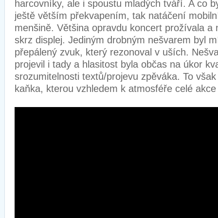
harcovníky, ale i spoustu mladých tváří. A co 
ještě větším překvapením, tak natáčení mobiln
menšině. Většina opravdu koncert prožívala a 
skrz displej. Jediným drobným nešvarem byl m
přepálený zvuk, který rezonoval v uších. Nešvar
projevil i tady a hlasitost byla občas na úkor kva
srozumitelnosti textů/projevu zpěváka. To však
kaňka, kterou vzhledem k atmosféře celé akce