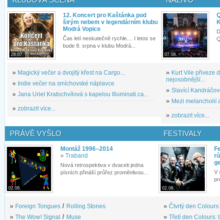
12. Koncert pro Kaštánka pod
Q
širým nebem v legendárním klubu
K
Modrá Vopice
D
Čas letí neskutečně rychle.... I letos se
Q
bude 8. srpna v klubu Modrá...
28.07.
07.08.
»
Magický večer a dvojitý křest na Cargo...
»
Kurt Vile přiveze
nejosobnější...
»
Indie večer na smíchovské náplavce
»
Slavící Kandráčov
»
Jana Uriel Kratochvílová s kapelou Illuminati.ca...
»
Mezi melancholií a
»
zobrazit více...
»
zobrazit více...
PRÁVĚ VYŠLO
FESTIVALY
Montáž 1996–2014
Fe
»
Traband
rů
g
Nová retrospektiva v dvaceti jedna
V 
písních přináší průřez proměnlivou...
pr
02.08.
02.08.
»
Foreign Tongues
/
Rolling Stones
»
Čtvrtý den Colours:
»
The Wow! Signal
/
Muse
»
Třetí den Colours: 