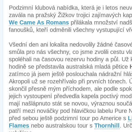
Podzimní klubová nabídka, která je i letos neuv
zavála na pražský Žižkov trojici zajímavých kap
We Came As Romans
přilákala množství nad
fanoušků, kteří odměnili všechny vystupující vř
Všední den ani lokalita nedovolily žádné časové
smůla pro nás všechny, co jsme zvolili cestu 
spoléhali na časovou rezervu hodiny a půl. Už
hodině se představila australská mladá pětice
zatímco já jsem ještě poslouchala nádražní hlá
Akropoli už se rozehřívalo při prvních tónech.
skončil přesně mým příchodem, ale podle spok
jejich vystoupení předvedla kapela poctivý mod
mají našlápnuto stát se novou, výraznou součás
patří mezi nováčky pod hlavičkou labelu Pure 
před sebou ještě podzimní tour po Americe s
L
Flames
nebo australskou tour s
Thornhill
. Urč