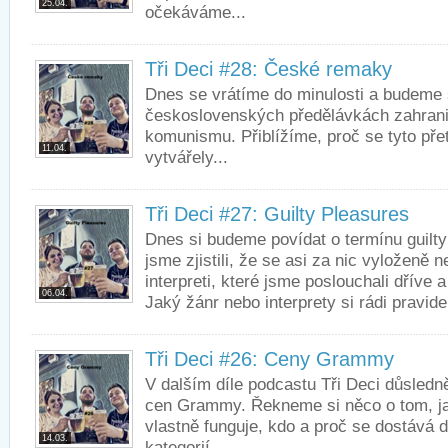
25.04.
očekáváme...
Tři Deci #28: České remaky
Dnes se vrátíme do minulosti a budeme 
československých předělávkách zahrani
komunismu. Přiblížíme, proč se tyto př
11.04.
vytvářely...
Tři Deci #27: Guilty Pleasures
Dnes si budeme povídat o termínu guilty
jsme zjistili, že se asi za nic vyloženě
interpreti, které jsme poslouchali dříve 
06.04.
Jaký žánr nebo interprety si rádi pravidel
Tři Deci #26: Ceny Grammy
V dalším díle podcastu Tři Deci důsled
cen Grammy. Řekneme si něco o tom, ja
vlastně funguje, kdo a proč se dostává 
14.03.
kategorií....