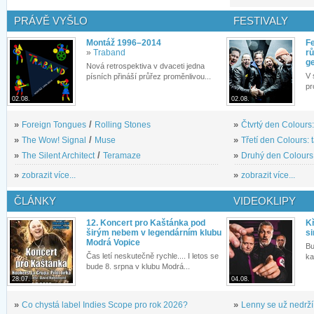
PRÁVĚ VYŠLO
FESTIVALY
Montáž 1996–2014
Fe
»
Traband
rů
g
Nová retrospektiva v dvaceti jedna
V 
písních přináší průřez proměnlivou...
pr
02.08.
02.08.
»
Foreign Tongues
/
Rolling Stones
»
Čtvrtý den Colours:
»
The Wow! Signal
/
Muse
»
Třetí den Colours: 
»
The Silent Architect
/
Teramaze
»
Druhý den Colours: 
»
zobrazit více...
»
zobrazit více...
ČLÁNKY
VIDEOKLIPY
12. Koncert pro Kaštánka pod
Kř
širým nebem v legendárním klubu
si
Modrá Vopice
Bu
Čas letí neskutečně rychle.... I letos se
ka
bude 8. srpna v klubu Modrá...
28.07.
04.08.
»
Co chystá label Indies Scope pro rok 2026?
»
Lenny se už nedrží