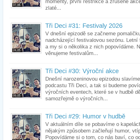
momenty, první restrikce a zrušené akc
07.06.
zlaté...
Tři Deci #31: Festivaly 2026
V dnešní epizodě se začneme pomaličku
nadcházející festivalovou sezónu. Letní 
a my si o několika z nich popovídáme. N
24.05.
věnujeme festivalům...
Tři Deci #30: Výroční akce
Dnešní narozeninovou epizodou slavíme
podcastu Tři Deci, a tak si budeme pov
výročních eventech, které se v hudbě dě
09.05.
samozřejmě o výročních...
Tři Deci #29: Humor v hudbě
V aktuálním díle se pobavíme o kapelách
nějakým způsobem začleňují humor, vtí
Popovídáme si o tom, co nás baví, co o