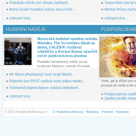
»
Patnáctý ročník cen Vinyla zveřejnil...
»
Tanja hlásí návrat v
»
Ikona české hudební scény Jana Uriel...
»
Michal Hrůza zachyc
»
zobrazit více...
»
zobrazit více...
HUDEBNÍ NADĚJE
PODPORUJEME
Moravská hudební spodina ovládla
Melodku. The Scrambles lákali na
debut, CHLEB!K rozdával
chlebíčky a Rocket Bunny uzavřeli
večer punkrockovou jistotou
Poslední červencový večer se na
03.08.
brněnské Melodce setkaly tři kapely...
»
Mr. Moss představují nový singl Weird...
»
Rapové duo PAST vydává svou pátou desku...
Víme, jak je těžké pro
prorazit do médií a tím
»
Vršovická kapela tojeon vydává debutové...
»
Podporujeme nadě
»
zobrazit více...
»
Zadání profilu inter
© 2010 HudebniKnihovna.cz |
O Hudební knihovna
Reklama
Partneři
Kontakty