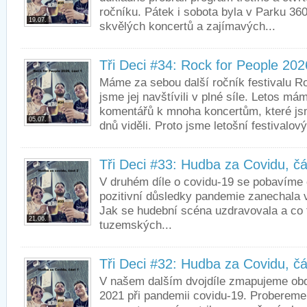
ročníku. Pátek i sobota byla v Parku 36
19.07.
skvělých koncertů a zajímavých...
Tři Deci #34: Rock for People 202
Máme za sebou další ročník festivalu Ro
jsme jej navštívili v plné síle. Letos má
komentářů k mnoha koncertům, které js
05.07.
dnů viděli. Proto jsme letošní festivalový
Tři Deci #33: Hudba za Covidu, čá
V druhém díle o covidu-19 se pobavíme o
pozitivní důsledky pandemie zanechala v
Jak se hudební scéna uzdravovala a co 
21.06.
tuzemských...
Tři Deci #32: Hudba za Covidu, čá
V našem dalším dvojdíle zmapujeme obd
2021 při pandemii covidu-19. Probereme 