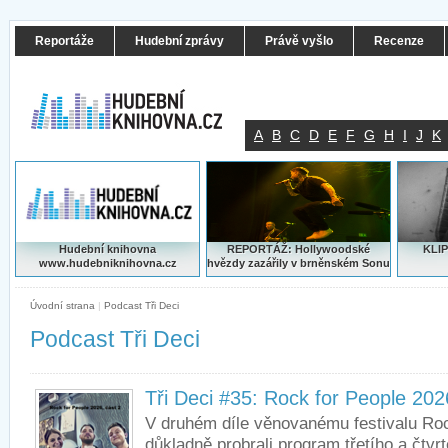
Reportáže
Hudební zprávy
Právě vyšlo
Recenze
A
B
C
D
E
F
G
H
I
J
K
Hudební knihovna
REPORTÁŽ: Hollywoodské
KLIP
www.hudebniknihovna.cz
hvězdy zazářily v brněnském Sonu
Úvodní strana
|
Podcast Tři Deci
Podcast Tři Deci
Tři Deci #35: Rock for People 202
V druhém díle věnovanému festivalu Roc
důkladně probrali program třetího a čtvr