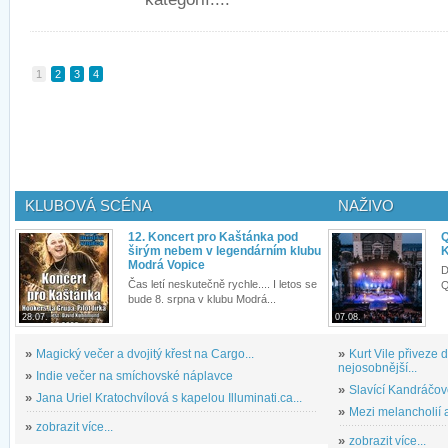
1
2
3
4
KLUBOVÁ SCÉNA
NAŽIVO
12. Koncert pro Kaštánka pod
Q
širým nebem v legendárním klubu
K
Modrá Vopice
D
Čas letí neskutečně rychle.... I letos se
Q
bude 8. srpna v klubu Modrá...
28.07.
07.08.
»
Magický večer a dvojitý křest na Cargo...
»
Kurt Vile přiveze
nejosobnější...
»
Indie večer na smíchovské náplavce
»
Slavící Kandráčov
»
Jana Uriel Kratochvílová s kapelou Illuminati.ca...
»
Mezi melancholií a
»
zobrazit více...
»
zobrazit více...