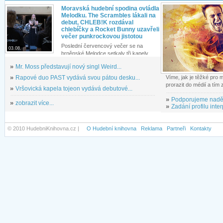
Moravská hudební spodina ovládla
Melodku. The Scrambles lákali na
debut, CHLEB!K rozdával
chlebíčky a Rocket Bunny uzavřeli
večer punkrockovou jistotou
Poslední červencový večer se na
03.08.
brněnské Melodce setkaly tři kapely...
»
Mr. Moss představují nový singl Weird...
»
Rapové duo PAST vydává svou pátou desku...
Víme, jak je těžké pro
prorazit do médií a tím
»
Vršovická kapela tojeon vydává debutové...
»
Podporujeme nadě
»
zobrazit více...
»
Zadání profilu inter
© 2010 HudebniKnihovna.cz |
O Hudební knihovna
Reklama
Partneři
Kontakty