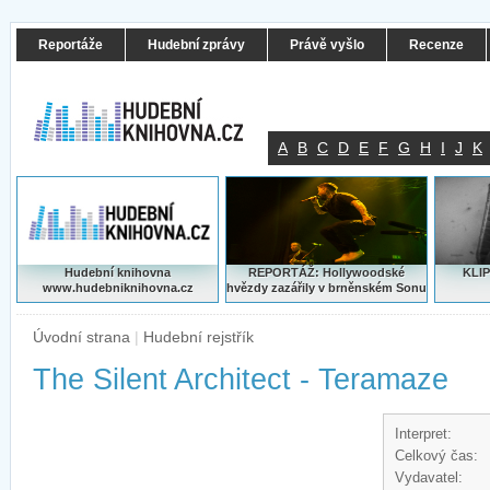
Reportáže
Hudební zprávy
Právě vyšlo
Recenze
A
B
C
D
E
F
G
H
I
J
K
Hudební knihovna
REPORTÁŽ: Hollywoodské
KLIP
www.hudebniknihovna.cz
hvězdy zazářily v brněnském Sonu
Úvodní strana
|
Hudební rejstřík
The Silent Architect - Teramaze
Interpret:
Celkový čas:
Vydavatel: