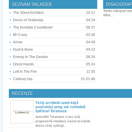
SEZNAM SKLADEB
DISKOGRAF
Tento interpret ne
The Silent Architect
10:12
alba ...
Doors of Yesterday
04:24
The Invisible Countdown
08:37
Mr Crazy
03:36
Arrow
04:49
Dust & Bone
04:23
Enemy In The Garden
08:26
Ghost Hands
05:24
Left In The Fire
11:55
Celkový čas:
01:01:46
RECENZE
Tichý architekt aneb když
australský prog, tak rozhodně
špičkoví Teramaze
Australští Teramaze si pro svůj
progresivně metalový sound na každé
desce vždy vybírají...