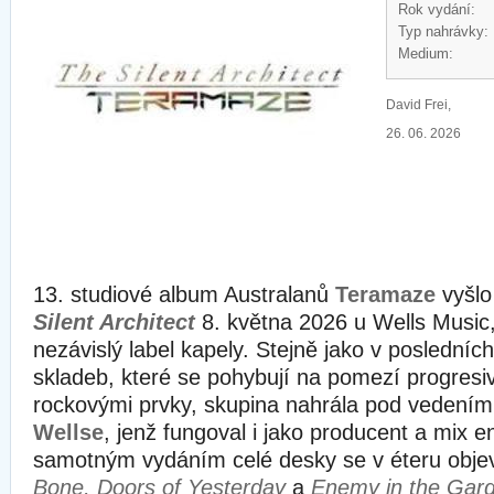
Rok vydání:
Typ nahrávky:
Medium:
David Frei,
26. 06. 2026
13. studiové album Australanů
Teramaze
vyšl
Silent Architect
8. května 2026 u Wells Music, 
nezávislý label kapely. Stejně jako v posledníc
skladeb, které se pohybují na pomezí progresiv
rockovými prvky, skupina nahrála pod vedením
Wellse
, jenž fungoval i jako producent a mix e
samotným vydáním celé desky se v éteru objev
Bone, Doors of Yesterday
a
Enemy in the Gar