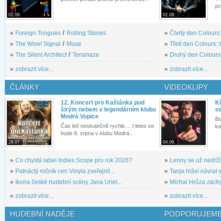
pr
02.08.
02.08.
»
Foreign Tongues
/
Rolling Stones
»
Čtvrtý den Colours:
»
The Wow! Signal
/
Muse
»
Třetí den Colours: 
»
The Silent Architect
/
Teramaze
»
Druhý den Colours: 
»
zobrazit více...
»
zobrazit více...
ČLÁNKY
VIDEOKLIPY
12. Koncert pro Kaštánka pod
Kř
širým nebem v legendárním klubu
si
Modrá Vopice
Bu
Čas letí neskutečně rychle.... I letos se
ka
bude 8. srpna v klubu Modrá...
28.07.
04.08.
»
Co chystá label Indies Scope pro rok 2026?
»
Lenny se už nedrží
»
Patnáctý ročník cen Vinyla zveřejnil...
»
Tanja hlásí návrat v
»
Ikona české hudební scény Jana Uriel...
»
Michal Hrůza zachyc
»
zobrazit více...
»
zobrazit více...
HUDEBNÍ NADĚJE
PODPORUJEME