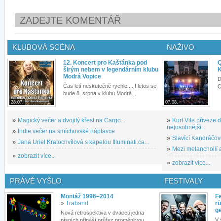
ZADEJTE KOMENTÁŘ
KLUBOVÁ SCÉNA
NAŽIVO
12. Koncert pro Kaštánka pod
Q
širým nebem v legendárním klubu
K
Modrá Vopice
D
Čas letí neskutečně rychle.... I letos se
Q
bude 8. srpna v klubu Modrá...
28.07.
07.08.
»
Magický večer a dvojitý křest na Cargo...
»
Kurt Vile přiveze
nejosobnější...
»
Indie večer na smíchovské náplavce
»
Slavící Kandráčov
»
Jana Uriel Kratochvílová s kapelou Illuminati.ca...
»
Mezi melancholií a
»
zobrazit více...
»
zobrazit více...
PRÁVĚ VYŠLO
FESTIVALY
Montáž 1996–2014
Fe
»
Traband
rů
g
Nová retrospektiva v dvaceti jedna
V 
písních přináší průřez proměnlivou...