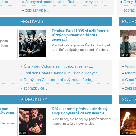
i.ca...
»
Anonymní hudební talent Red Leather vystoupí...
»
Čtvrtý 
»
zobrazit více...
»
zobrazit
FESTIVALY
ROZH
Festival Brod 1995 si užijí fanoušci
různých hudebních žánrů i
generací
 jedna
V sobotu 22. srpna se Český Brod opět
livou...
promění v dějiště jednodenní přehlídky...
02.08.
04.08.
»
Čtvrtý den Colours: ranní peozie, ženský...
»
Within
»
Třetí den Colours: tanec v kalužích a Mobyho...
»
Mnemic
»
Druhý den Colours: tenisový zápas Berta,...
»
Good T
»
zobrazit více...
»
zobrazi
VIDEOKLIPY
SOUT
a pod
Kříž a kamení představuje druhý
ním klubu
singl z chystané desky Insanie
Bude to boj, ale neboj byl prvním singlem
I letos se
kapely Insania z nového alba...
..
04.08.
06.08.