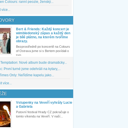
den Colours: ranní peozie, ženský...
 více...
OVORY
Bert & Friends: Každý koncert je
wimbledonský zápas a každý den
je bílé plátno, na kterém tvoříme
obrazy.
Bezprostředně po koncertě na Colours
of Ostrava jsme si s Bertem povídali o
tom,...
 Temptation: Nové album bude dramaticky...
: První turné jsme odehráli na kytary,...
imes Only: Neřídíme kapelu jako...
t více...
ĚŽE
Vstupenky na Veveří vyhrály Lucie
a Gabriela
Putovní festival Hrady CZ pokračuje o
tomto víkendu na Veveří. V naší...