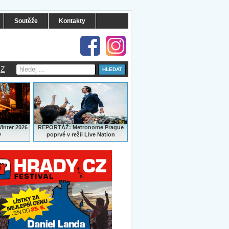
Soutěže
Kontakty
Z
:
Winter 2026
REPORTÁŽ
Metronome Prague
y
poprvé v režii Live Nation