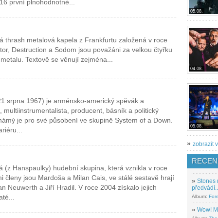
16 první plnohodnotné...
05.08.
 thrash metalová kapela z Frankfurtu založená v roce
tor, Destruction a Sodom jsou považáni za velkou čtyřku
etalu. Textově se věnují zejména...
04.08.
 21 srpna 1967) je arménsko-americký spěvák a
, multiinstrumentalista, producent, básník a politický
 známý je pro své působení ve skupině System of a Down.
05.08.
riéru...
»
zobrazit v
RECEN
ká (z Hanspaulky) hudební skupina, která vznikla v roce
i členy jsou Mardoša a Milan Cais, ve stálé sestavě hrají
»
Stones 
an Neuwerth a Jiří Hradil. V roce 2004 získalo jejich
předvádí..
té...
Album:
For
»
Wow! M