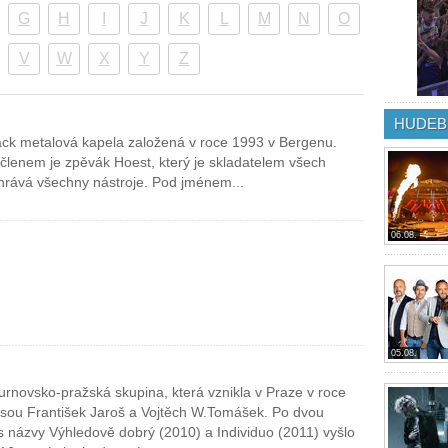
G
H
I
J
K
L
M
N
O
V
W
X
Y
Z
HUDEB
ack metalová kapela založená v roce 1993 v Bergenu.
 členem je zpěvák Hoest, který je skladatelem všech
hrává všechny nástroje. Pod jménem...
06.08.
05.08.
novsko-pražská skupina, která vznikla v Praze v roce
 jsou František Jaroš a Vojtěch W.Tomášek. Po dvou
názvy Výhledově dobrý (2010) a Individuo (2011) vyšlo