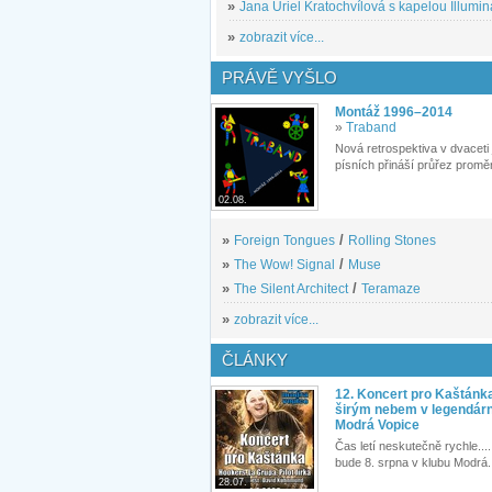
»
Jana Uriel Kratochvílová s kapelou Illuminat
»
zobrazit více...
PRÁVĚ VYŠLO
Montáž 1996–2014
»
Traband
Nová retrospektiva v dvaceti
písních přináší průřez proměn
02.08.
»
Foreign Tongues
/
Rolling Stones
»
The Wow! Signal
/
Muse
»
The Silent Architect
/
Teramaze
»
zobrazit více...
ČLÁNKY
12. Koncert pro Kaštánk
širým nebem v legendár
Modrá Vopice
Čas letí neskutečně rychle.... 
bude 8. srpna v klubu Modrá.
28.07.