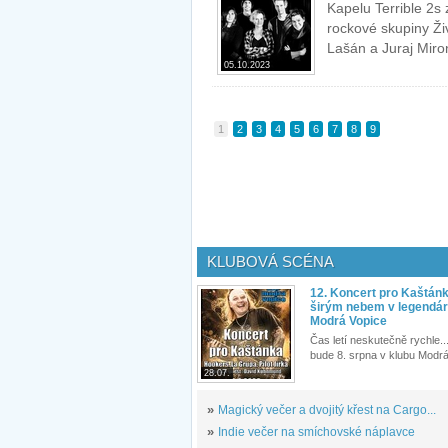
Kapelu Terrible 2s 
rockové skupiny Ži
Lašán a Juraj Miro
05.10.2023
1
2
3
4
5
6
7
8
9
KLUBOVÁ SCÉNA
12. Koncert pro Kaštán
širým nebem v legendár
Modrá Vopice
Čas letí neskutečně rychle...
bude 8. srpna v klubu Modrá
28.07.
»
Magický večer a dvojitý křest na Cargo...
»
Indie večer na smíchovské náplavce