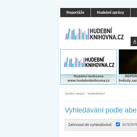
Reportáže
Hudební zprávy
A
Hudební knihovna
REPORT
www.hudebniknihovna.cz
hvězdy zaz
Úvodní strana
|
Vyhledávání
Vyhledávání podle ab
Zahrnout do vyhledávání:
INTERP