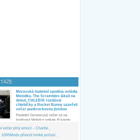
TÁŽE
Moravská hudební spodina ovládla
Melodku. The Scrambles lákali na
debut, CHLEB!K rozdával
chlebíčky a Rocket Bunny uzavřeli
večer punkrockovou jistotou
Poslední červencový večer se na
brněnské Melodce setkaly tři kapely...
 večer plný emocí – Charlie...
1000Mods přivezli horké počasí...