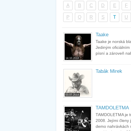
A
B
C
D
E
F
P
Q
R
S
T
U
Taake
Taake je norská bl
Jediným oficiálním
písní a zároveň na
14.10.2018
Tabák Mirek
03.07.2014
TAMDOLETMA
TAMDOLETMA je tur
2008. Jejími členy
demo nahrávkách s 