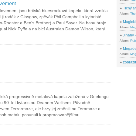
Album:
The
vement
»
Tichý ar
ement jsou britská bluesrocková kapela, která vznikla
Album:
The 
l ji rodák z Glasgow, zpěvák Phil Campbell a kytaristé
»
Magické
x-Rooster a Ben’s Brother) a Paul Sayer. Na basu hraje
Album:
Mag
quai Nick Fyffe a na bicí Australan Damon Wilson, který
»
Jinany –
Album:
Ptác
»
Megadeth
Album:
Meg
»
zobrazit
alská progressivně metalová kapela založená v Geelongu
tku 90. let kytaristou Deanem Wellsem. Původně
zvem Terrormaze, ale brzy jej změnili na Teramaze a
ash metalu posunuli k propracovanějšímu...