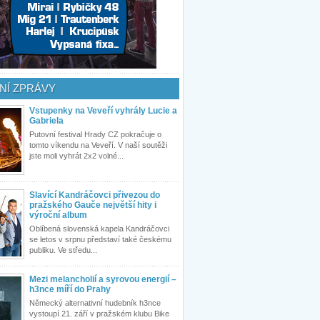
NÍ ZPRÁVY
Vstupenky na Veveří vyhrály Lucie a
Gabriela
Putovní festival Hrady CZ pokračuje o
tomto víkendu na Veveří. V naší soutěži
jste moli vyhrát 2x2 volné...
Slavící Kandráčovci přivezou do
pražského Gauče největší hity i
výroční album
Oblíbená slovenská kapela Kandráčovci
se letos v srpnu představí také českému
publiku. Ve středu...
Mezi melancholií a syrovou energií –
h3nce míří do Prahy
Německý alternativní hudebník h3nce
vystoupí 21. září v pražském klubu Bike