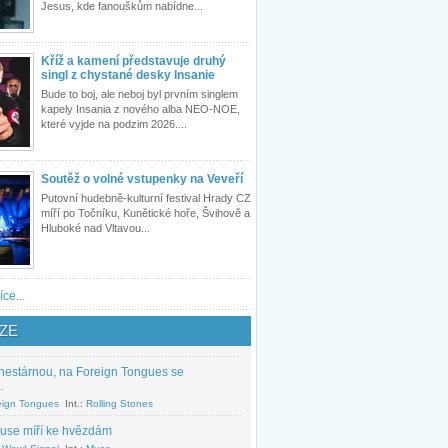
Jesus, kde fanouškům nabídne...
Kříž a kamení představuje druhý
singl z chystané desky Insanie
Bude to boj, ale neboj byl prvním singlem
kapely Insania z nového alba NEO-NOE,
které vyjde na podzim 2026....
Soutěž o volné vstupenky na Veveří
Putovní hudebně-kulturní festival Hrady CZ
míří po Točníku, Kunětické hoře, Švihově a
Hluboké nad Vltavou...
íce...
ZE
nestárnou, na Foreign Tongues se
.
eign Tongues
Int.:
Rolling Stones
use míří ke hvězdám