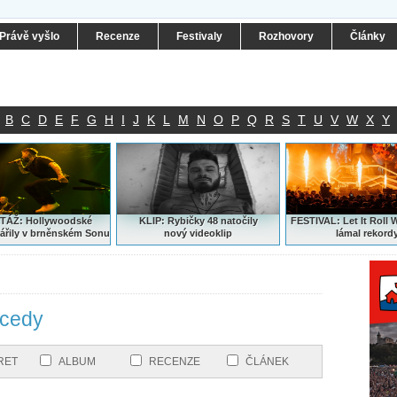
Právě vyšlo
Recenze
Festivaly
Rozhovory
Články
B
C
D
E
F
G
H
I
J
K
L
M
N
O
P
Q
R
S
T
U
V
W
X
Y
ÁŽ: Hollywoodské
KLIP: Rybičky 48 natočily
FESTIVAL:
Let It Roll 
ářily v brněnském Sonu
nový
videoklip
lámal rekord
ecedy
RET
ALBUM
RECENZE
ČLÁNEK