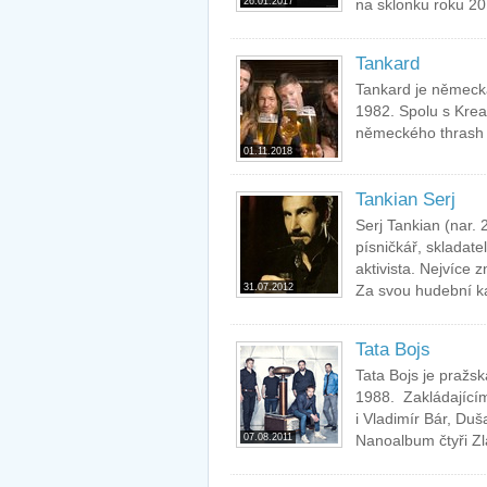
26.01.2017
na sklonku roku 20
Tankard
Tankard je německá
1982. Spolu s Krea
německého thrash m
01.11.2018
Tankian Serj
Serj Tankian (nar.
písničkář, skladatel
aktivista. Nejvíce
31.07.2012
Za svou hudební ka
Tata Bojs
Tata Bojs je pražs
1988. Zakládajícím
i Vladimír Bár, Duš
07.08.2011
Nanoalbum čtyři Zla