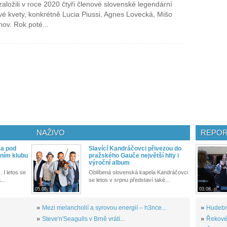
založili v roce 2020 čtyři členové slovenské legendární
vé kvety, konkrétně Lucia Piussi, Agnes Lovecká, Mišo
nov. Rok poté...
NAŽIVO
REPOR
ka pod
Slavící Kandráčovci přivezou do
ním klubu
pražského Gauče největší hity i
výroční album
. I letos se
Oblíbená slovenská kapela Kandráčovci
...
se letos v srpnu představí také...
05.08.
03.08.
»
Mezi melancholií a syrovou energií – h3nce...
»
Hudební
»
Steve'n'Seagulls v Brně vrátí...
»
Řekové 