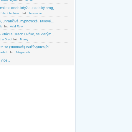
 Wow! Signal
Int.:
Muse
chitekt aneb když australský prog,...
Silent Architect
Int.:
Teramaze
, uhrančivé, hypnotické. Takové...
ic
Int.:
Acid Row
 Ptáci a Draci: EPčko, se kterým...
i a Draci
Int.:
Jinany
 se (studiově) loučí vynikající...
adeth
Int.:
Megadeth
 více...