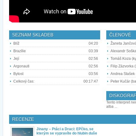
SEZNAM SKLADEB
ČLENOVÉ
Blíž
04:20
Žaneta Jančová
Brazílie
03:39
Alexandr Soška
Její
02:56
Tomáš Koza (ky
Argonauti
02:56
Filip Zázvorka (
Bytost
03:56
Andrea Stašek 
Celkový čas:
00:17:47
Peter Kučár (b
DISKOGRAF
Tento interpret ne
alba ...
RECENZE
Jinany – Ptáci a Draci: EPčko, se
kterým se vypravíte do hlubin duše