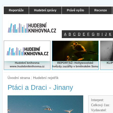
Reportáže
Hudební zprávy
Právě vyšlo
Recenze
A
B
C
D
E
F
G
H
I
J
K
Hudební knihovna
REPORTÁŽ: Hollywoodské
KLIP
www.hudebniknihovna.cz
hvězdy zazářily v brněnském Sonu
Úvodní strana
|
Hudební rejstřík
Ptáci a Draci - Jinany
Interpret:
Celkový čas:
Vydavatel: