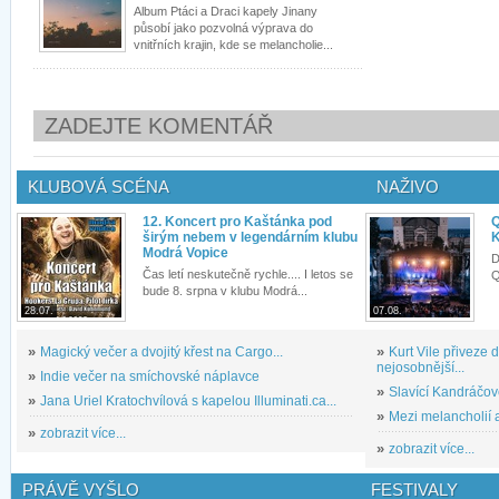
Album Ptáci a Draci kapely Jinany
působí jako pozvolná výprava do
vnitřních krajin, kde se melancholie...
ZADEJTE KOMENTÁŘ
KLUBOVÁ SCÉNA
NAŽIVO
12. Koncert pro Kaštánka pod
Q
širým nebem v legendárním klubu
K
Modrá Vopice
D
Čas letí neskutečně rychle.... I letos se
Q
bude 8. srpna v klubu Modrá...
28.07.
07.08.
»
Magický večer a dvojitý křest na Cargo...
»
Kurt Vile přiveze
nejosobnější...
»
Indie večer na smíchovské náplavce
»
Slavící Kandráčov
»
Jana Uriel Kratochvílová s kapelou Illuminati.ca...
»
Mezi melancholií a
»
zobrazit více...
»
zobrazit více...
PRÁVĚ VYŠLO
FESTIVALY