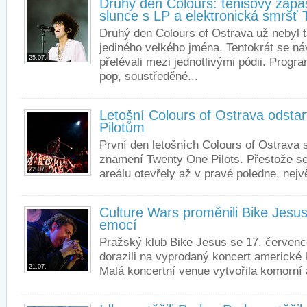
Druhý den Colours: tenisový zápa
slunce s LP a elektronická smr
Druhý den Colours of Ostrava už nebyl 
jediného velkého jména. Tentokrát se n
25.07.
přelévali mezi jednotlivými pódii. Progr
pop, soustředěné...
Letošní Colours of Ostrava odstar
Pilotům
První den letošních Colours of Ostrava 
znamení Twenty One Pilots. Přestože se
22.07.
areálu otevřely až v pravé poledne, nejvě
Culture Wars proměnili Bike Jesus
emocí
Pražský klub Bike Jesus se 17. července
dorazili na vyprodaný koncert americké 
21.07.
Malá koncertní venue vytvořila komorní 