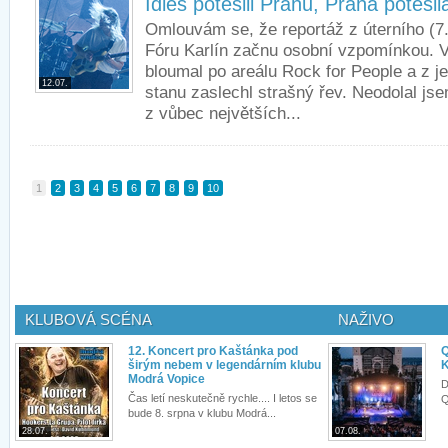
Idles potěšili Prahu, Praha potěšil
Omlouvám se, že reportáž z úterního (7.
Fóru Karlín začnu osobní vzpomínkou. 
bloumal po areálu Rock for People a z j
12.07.
stanu zaslechl strašný řev. Neodolal jse
z vůbec největších...
1
2
3
4
5
6
7
8
9
10
KLUBOVÁ SCÉNA
NAŽIVO
12. Koncert pro Kaštánka pod
Q
širým nebem v legendárním klubu
K
Modrá Vopice
D
Čas letí neskutečně rychle.... I letos se
Q
bude 8. srpna v klubu Modrá...
28.07.
07.08.