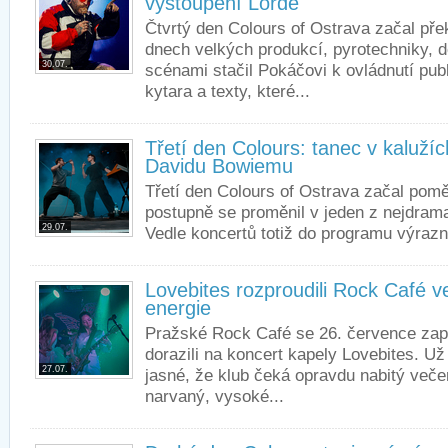
vystoupení Lorde
Čtvrtý den Colours of Ostrava začal pře
dnech velkých produkcí, pyrotechniky, 
30.07.
scénami stačil Pokáčovi k ovládnutí publ
kytara a texty, které...
Třetí den Colours: tanec v kaluž
Davidu Bowiemu
Třetí den Colours of Ostrava začal pom
postupně se proměnil v jeden z nejdramat
29.07.
Vedle koncertů totiž do programu výrazně
Lovebites rozproudili Rock Café 
energie
Pražské Rock Café se 26. července zapln
dorazili na koncert kapely Lovebites. U
27.07.
jasné, že klub čeká opravdu nabitý večer
narvaný, vysoké...