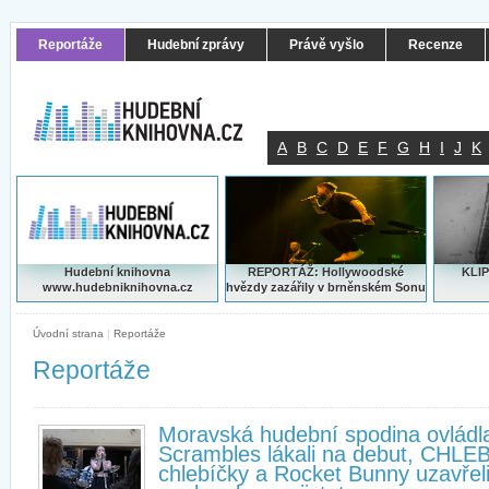
Reportáže
Hudební zprávy
Právě vyšlo
Recenze
A
B
C
D
E
F
G
H
I
J
K
Hudební knihovna
REPORTÁŽ: Hollywoodské
KLIP
www.hudebniknihovna.cz
hvězdy zazářily v brněnském Sonu
Úvodní strana
|
Reportáže
Reportáže
Moravská hudební spodina ovládl
Scrambles lákali na debut, CHLEB
chlebíčky a Rocket Bunny uzavřel