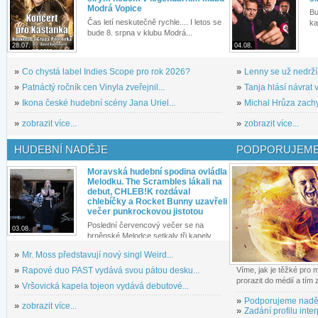
Modrá Vopice
Bu
Čas letí neskutečně rychle.... I letos se
ka
bude 8. srpna v klubu Modrá...
28.07.
04.08.
»
Co chystá label Indies Scope pro rok 2026?
»
Lenny se už nedrží
»
Patnáctý ročník cen Vinyla zveřejnil...
»
Tanja hlásí návrat v
»
Ikona české hudební scény Jana Uriel...
»
Michal Hrůza zachyc
»
zobrazit více...
»
zobrazit více...
HUDEBNÍ NADĚJE
PODPORUJEME
Moravská hudební spodina ovládla
Melodku. The Scrambles lákali na
debut, CHLEB!K rozdával
chlebíčky a Rocket Bunny uzavřeli
večer punkrockovou jistotou
Poslední červencový večer se na
03.08.
brněnské Melodce setkaly tři kapely...
»
Mr. Moss představují nový singl Weird...
»
Rapové duo PAST vydává svou pátou desku...
Víme, jak je těžké pro
prorazit do médií a tím
»
Vršovická kapela tojeon vydává debutové...
»
Podporujeme nadě
»
zobrazit více...
»
Zadání profilu inter