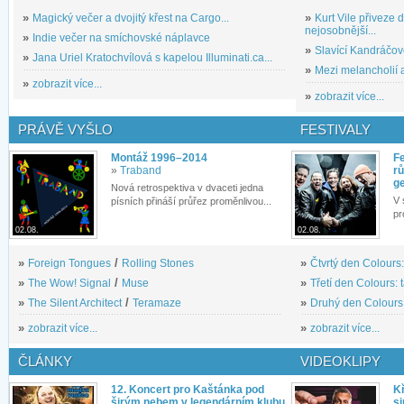
»
Magický večer a dvojitý křest na Cargo...
»
Kurt Vile přiveze
nejosobnější...
»
Indie večer na smíchovské náplavce
»
Slavící Kandráčov
»
Jana Uriel Kratochvílová s kapelou Illuminati.ca...
»
Mezi melancholií a
»
zobrazit více...
»
zobrazit více...
PRÁVĚ VYŠLO
FESTIVALY
Montáž 1996–2014
Fe
»
Traband
rů
g
Nová retrospektiva v dvaceti jedna
V 
písních přináší průřez proměnlivou...
pr
02.08.
02.08.
»
Foreign Tongues
/
Rolling Stones
»
Čtvrtý den Colours:
»
The Wow! Signal
/
Muse
»
Třetí den Colours: 
»
The Silent Architect
/
Teramaze
»
Druhý den Colours: 
»
zobrazit více...
»
zobrazit více...
ČLÁNKY
VIDEOKLIPY
12. Koncert pro Kaštánka pod
Kř
širým nebem v legendárním klubu
si