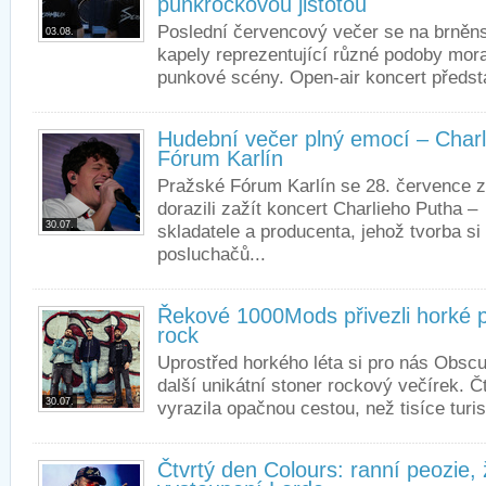
punkrockovou jistotou
Poslední červencový večer se na brněns
03.08.
kapely reprezentující různé podoby mora
punkové scény. Open-air koncert předsta
Hudební večer plný emocí – Charli
Fórum Karlín
Pražské Fórum Karlín se 28. července za
dorazili zažít koncert Charlieho Putha 
30.07.
skladatele a producenta, jehož tvorba si
posluchačů...
Řekové 1000Mods přivezli horké p
rock
Uprostřed horkého léta si pro nás Obscur
další unikátní stoner rockový večírek. 
30.07.
vyrazila opačnou cestou, než tisíce turis
Čtvrtý den Colours: ranní peozie, 