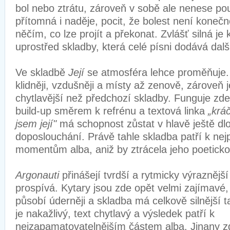
bol nebo ztrátu, zároveň v sobě ale nenese po
přítomná i naděje, pocit, že bolest není konečn
něčím, co lze projít a překonat. Zvlášť silná je
uprostřed skladby, která celé písni dodává dalš
Ve skladbě
Její
se atmosféra lehce proměňuje.
klidněji, vzdušněji a místy až zenově, zároveň j
chytlavější než předchozí skladby. Funguje zd
build-up směrem k refrénu a textová linka
„krá
jsem její"
má schopnost zůstat v hlavě ještě dl
doposlouchání. Právě tahle skladba patří k nej
momentům alba, aniž by ztrácela jeho poetick
Argonauti
přinášejí tvrdší a rytmicky výraznějš
prospívá. Kytary jsou zde opět velmi zajímavé,
působí úderněji a skladba má celkově silnější
je nakažlivý, text chytlavý a výsledek patří k
nejzapamatovatelnějším částem alba. Jinany zde