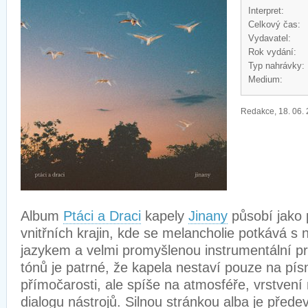
Interpret:
Celkový čas:
Vydavatel:
Rok vydání:
Typ nahrávky:
Medium:
Redakce, 18. 06.
Album
Ptáci a Draci
kapely
Jinany
působí jako 
vnitřních krajin, kde se melancholie potkává s
jazykem a velmi promyšlenou instrumentální pr
tónů je patrné, že kapela nestaví pouze na pís
přímočarosti, ale spíše na atmosféře, vrstven
dialogu nástrojů. Silnou stránkou alba je pře