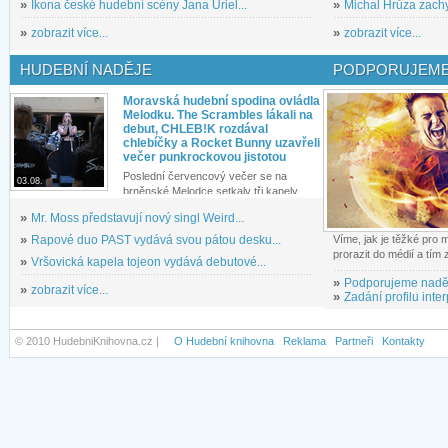
»
Ikona české hudební scény Jana Uriel...
»
Michal Hrůza zachyc
»
zobrazit více...
»
zobrazit více...
HUDEBNÍ NADĚJE
PODPORUJEME
Moravská hudební spodina ovládla
Melodku. The Scrambles lákali na
debut, CHLEB!K rozdával
chlebíčky a Rocket Bunny uzavřeli
večer punkrockovou jistotou
Poslední červencový večer se na
03.08.
brněnské Melodce setkaly tři kapely...
»
Mr. Moss představují nový singl Weird...
»
Rapové duo PAST vydává svou pátou desku...
Víme, jak je těžké pro
prorazit do médií a tím
»
Vršovická kapela tojeon vydává debutové...
»
Podporujeme nadě
»
zobrazit více...
»
Zadání profilu inter
© 2010 HudebniKnihovna.cz |
O Hudební knihovna
Reklama
Partneři
Kontakty