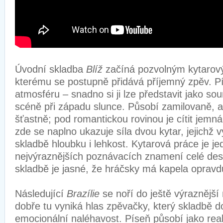
Úvodní skladba
Blíž
začíná pozvolným kytarov
kterému se postupně přidává příjemný zpěv. P
atmosféru – snadno si ji lze představit jako so
scéně při západu slunce. Působí zamilovaně, a
šťastně; pod romantickou rovinou je cítit jemn
zde se naplno ukazuje síla dvou kytar, jejichž 
skladbě hloubku i lehkost. Kytarová práce je j
nejvýraznějších poznávacích znamení celé des
skladbě je jasné, že hráčsky má kapela oprav
Následující
Brazílie
se noří do ještě výraznější
dobře tu vyniká hlas zpěvačky, který skladbě 
emocionální naléhavost. Píseň působí jako reak