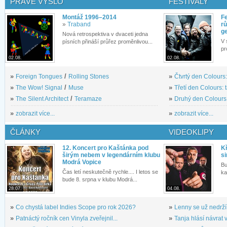
PRÁVĚ VYŠLO
FESTIVALY
Montáž 1996–2014
Fe
»
Traband
rů
g
Nová retrospektiva v dvaceti jedna
V 
písních přináší průřez proměnlivou...
pr
02.08.
02.08.
»
Foreign Tongues
/
Rolling Stones
»
Čtvrtý den Colours:
»
The Wow! Signal
/
Muse
»
Třetí den Colours: 
»
The Silent Architect
/
Teramaze
»
Druhý den Colours: 
»
zobrazit více...
»
zobrazit více...
ČLÁNKY
VIDEOKLIPY
12. Koncert pro Kaštánka pod
Kř
širým nebem v legendárním klubu
si
Modrá Vopice
Bu
Čas letí neskutečně rychle.... I letos se
ka
bude 8. srpna v klubu Modrá...
28.07.
04.08.
»
Co chystá label Indies Scope pro rok 2026?
»
Lenny se už nedrží
»
Patnáctý ročník cen Vinyla zveřejnil...
»
Tanja hlásí návrat v