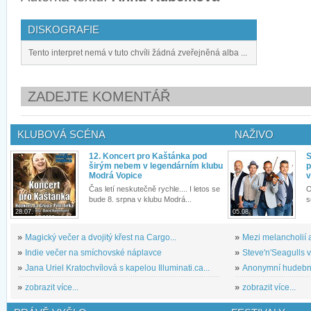
DISKOGRAFIE
Tento interpret nemá v tuto chvíli žádná zveřejněná alba ...
ZADEJTE KOMENTÁŘ
KLUBOVÁ SCÉNA
NAŽIVO
12. Koncert pro Kaštánka pod
S
širým nebem v legendárním klubu
p
Modrá Vopice
v
Čas letí neskutečně rychle.... I letos se
O
bude 8. srpna v klubu Modrá...
s
28.07.
05.08.
»
Magický večer a dvojitý křest na Cargo...
»
Mezi melancholií a
»
Indie večer na smíchovské náplavce
»
Steve'n'Seagulls v 
»
Jana Uriel Kratochvílová s kapelou Illuminati.ca...
»
Anonymní hudební 
»
zobrazit více...
»
zobrazit více...