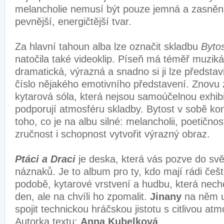
melancholie nemusí být pouze jemná a zasněná
pevnější, energičtější tvar.
Za hlavní tahoun alba lze označit skladbu
Byto
natočila také videoklip. Píseň má téměř muziká
dramatická, výrazná a snadno si ji lze představ
číslo nějakého emotivního představení. Znovu 
kytarová sóla, která nejsou samoúčelnou exhibi
podporují atmosféru skladby. Bytost v sobě k
toho, co je na albu silné: melancholii, poetičnos
zručnost i schopnost vytvořit výrazný obraz.
Ptáci a Draci
je deska, která vás pozve do svě
náznaků. Je to album pro ty, kdo mají rádi češti
podobě, kytarové vrstvení a hudbu, která nech
den, ale na chvíli ho zpomalit.
Jinany
na něm u
spojit technickou hráčskou jistotu s citlivou at
Autorka textu:
Anna Kubelková