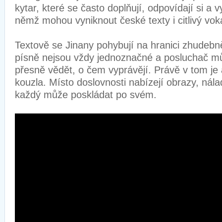
kytar, které se často doplňují, odpovídají si a vy
němž mohou vyniknout české texty i citlivý vok
Textově se Jinany pohybují na hranici zhudebn
písně nejsou vždy jednoznačné a posluchač mů
přesně vědět, o čem vyprávějí. Právě v tom je a
kouzla. Místo doslovnosti nabízejí obrazy, nála
každý může poskládat po svém.