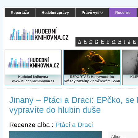
Reportáže
Hudební zprávy
Právě vyšlo
Recenze
A
B
C
D
E
F
G
H
I
J
K
Hudební knihovna
REPORTÁŽ: Hollywoodské
KLIP
www.hudebniknihovna.cz
hvězdy zazářily v brněnském Sonu
Jinany – Ptáci a Draci: EPčko, se
vypravíte do hlubin duše
Recenze alba :
Ptáci a Draci
Album: