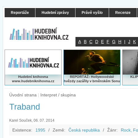
Reportáže
Hudební zprávy
Právě vyšlo
Recenze
A
B
C
D
E
F
G
H
I
J
K
Hudební knihovna
REPORTÁŽ: Hollywoodské
KLIP
www.hudebniknihovna.cz
hvězdy zazářily v brněnském Sonu
Úvodní strana
|
Interpret / skupina
Traband
Karel Souček, 06. 07. 2014
Existence:
1995
/
Země:
Česká republika
/
Žánr:
Rock, Fo