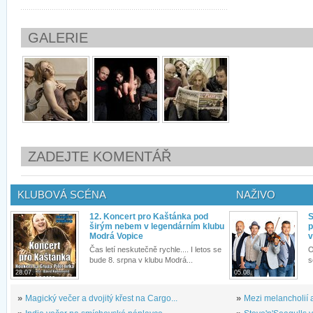
GALERIE
ZADEJTE KOMENTÁŘ
KLUBOVÁ SCÉNA
NAŽIVO
12. Koncert pro Kaštánka pod
S
širým nebem v legendárním klubu
p
Modrá Vopice
v
Čas letí neskutečně rychle.... I letos se
O
bude 8. srpna v klubu Modrá...
s
28.07.
05.08.
»
Magický večer a dvojitý křest na Cargo...
»
Mezi melancholií a