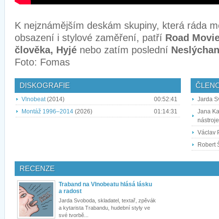
K nejznámějším deskám skupiny, která ráda m
obsazení i stylové zaměření, patří
Road Movie
člověka, Hyjé
nebo zatím poslední
Neslýcha
Foto: Fomas
DISKOGRAFIE
ČLEN
Vlnobeat
(2014)
00:52:41
Jarda Sv
Montáž 1996–2014
(2026)
01:14:31
Jana Ka
nástroje
Václav P
Robert 
RECENZE
Traband na Vlnobeatu hlásá lásku
a radost
Jarda Svoboda, skladatel, textař, zpěvák
a kytarista Trabandu, hudební styly ve
své tvorbě...