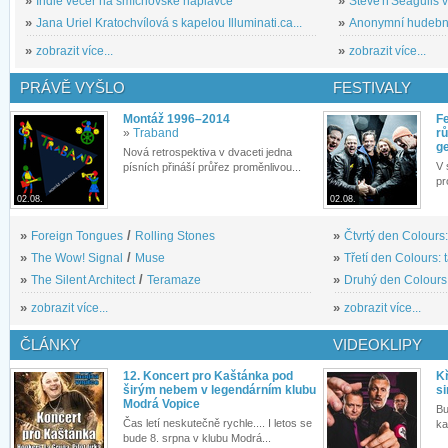
»
Indie večer na smíchovské náplavce
»
Steve'n'Seagulls v 
»
Jana Uriel Kratochvílová s kapelou Illuminati.ca...
»
Anonymní hudební 
»
zobrazit více...
»
zobrazit více...
PRÁVĚ VYŠLO
FESTIVALY
Montáž 1996–2014
Fe
»
Traband
rů
g
Nová retrospektiva v dvaceti jedna
V 
písních přináší průřez proměnlivou...
pr
02.08.
02.08.
»
Foreign Tongues
/
Rolling Stones
»
Čtvrtý den Colours:
»
The Wow! Signal
/
Muse
»
Třetí den Colours: 
»
The Silent Architect
/
Teramaze
»
Druhý den Colours: 
»
zobrazit více...
»
zobrazit více...
ČLÁNKY
VIDEOKLIPY
12. Koncert pro Kaštánka pod
Kř
širým nebem v legendárním klubu
si
Modrá Vopice
Bu
Čas letí neskutečně rychle.... I letos se
ka
bude 8. srpna v klubu Modrá...