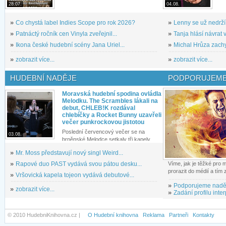
28.07.
04.08.
»
Co chystá label Indies Scope pro rok 2026?
»
Lenny se už nedrží
»
Patnáctý ročník cen Vinyla zveřejnil...
»
Tanja hlásí návrat v
»
Ikona české hudební scény Jana Uriel...
»
Michal Hrůza zachyc
»
zobrazit více...
»
zobrazit více...
HUDEBNÍ NADĚJE
PODPORUJEME
Moravská hudební spodina ovládla
Melodku. The Scrambles lákali na
debut, CHLEB!K rozdával
chlebíčky a Rocket Bunny uzavřeli
večer punkrockovou jistotou
Poslední červencový večer se na
03.08.
brněnské Melodce setkaly tři kapely...
»
Mr. Moss představují nový singl Weird...
»
Rapové duo PAST vydává svou pátou desku...
Víme, jak je těžké pro
prorazit do médií a tím
»
Vršovická kapela tojeon vydává debutové...
»
Podporujeme nadě
»
zobrazit více...
»
Zadání profilu inter
© 2010 HudebniKnihovna.cz |
O Hudební knihovna
Reklama
Partneři
Kontakty