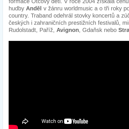
formace Otcovy děti. V roce 2004 získala cen
hudby
Anděl
v žánru worldmusic a o tři roky po
country. Traband odehrál stovky koncertů a zú
českých i zahraničních prestižních festivalů, m
Rudolstadt, Paříž,
Avignon
, Gdaňsk nebo
Str