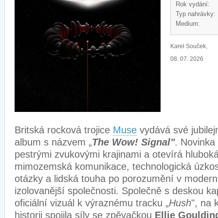
Rok vydání:
Typ nahrávky:
Medium:
Karel Souček,
08. 07. 2026
Britská rocková trojice
Muse
vydává své jubilej
album s názvem „
The Wow! Signal"
. Novinka
pestrými zvukovými krajinami a otevírá hluboká
mimozemská komunikace, technologická úzkost,
otázky a lidská touha po porozumění v moderní
izolovanější společnosti. Společně s deskou kap
oficiální vizuál k výraznému tracku „
Hush
", na 
historii spojila síly se zpěvačkou
Ellie Gouldin