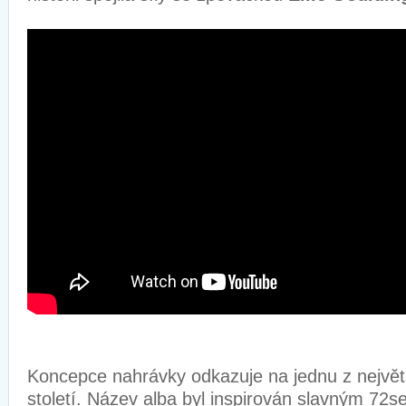
Koncepce nahrávky odkazuje na jednu z nejvě
století. Název alba byl inspirován slavným 7