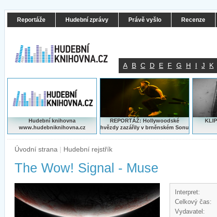
Reportáže
Hudební zprávy
Právě vyšlo
Recenze
A
B
C
D
E
F
G
H
I
J
K
Hudební knihovna
REPORTÁŽ: Hollywoodské
KLIP
www.hudebniknihovna.cz
hvězdy zazářily v brněnském Sonu
Úvodní strana
|
Hudební rejstřík
The Wow! Signal - Muse
Interpret:
Celkový čas:
Vydavatel: