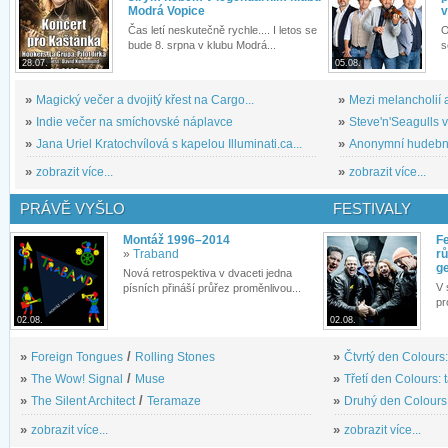
Modrá Vopice
v
Čas letí neskutečně rychle.... I letos se
O
bude 8. srpna v klubu Modrá...
s
28.07.
05.08.
»
Magický večer a dvojitý křest na Cargo...
»
Mezi melancholií a
»
Indie večer na smíchovské náplavce
»
Steve'n'Seagulls v 
»
Jana Uriel Kratochvílová s kapelou Illuminati.ca...
»
Anonymní hudební 
»
zobrazit více...
»
zobrazit více...
PRÁVĚ VYŠLO
FESTIVALY
Montáž 1996–2014
Fe
»
Traband
rů
g
Nová retrospektiva v dvaceti jedna
V 
písních přináší průřez proměnlivou...
pr
02.08.
02.08.
»
Foreign Tongues
/
Rolling Stones
»
Čtvrtý den Colours:
»
The Wow! Signal
/
Muse
»
Třetí den Colours: 
»
The Silent Architect
/
Teramaze
»
Druhý den Colours: 
»
zobrazit více...
»
zobrazit více...