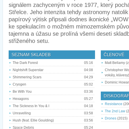
signálem zachyceným v roce 1977, který poch
Střelce. Jeho intenzita tehdy astronomy natolik
papírový výtisk připsali dodnes ikonické „WOW
ke spekulacím o možném mimozemském původ
tajemna a úžasu se prolíná všemi deseti sklad
střiženého setu.
SEZNAM SKLADEB
ČLENOVÉ
The Dark Forest
05:16
Matt Bellamy (zp
Nightshift Superstar
04:08
Christopher Wo
vokály, klávesy
Shimmering Scars
04:29
Dominic Howard
Cryogen
05:02
Be With You
03:36
DISKOGRAF
Hexagons
05:27
Resistance
(20
The Sickness In You & I
04:18
The 2nd Law
(2
Unravelling
03:58
Drones
(2015)
Hush (feat. Ellie Goulding)
03:56
Space Debris
05:24