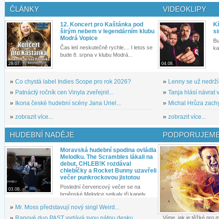
ČLÁNKY
VIDEOKLIPY
12. Koncert pro Kaštánka pod
Kř
širým nebem v legendárním klubu
si
Modrá Vopice
Bu
Čas letí neskutečně rychle.... I letos se
ka
bude 8. srpna v klubu Modrá...
28.07.
04.08.
»
Co chystá label Indies Scope pro rok 2026?
»
Lenny se už nedrží
»
Patnáctý ročník cen Vinyla zveřejnil...
»
Tanja hlásí návrat v
»
Ikona české hudební scény Jana Uriel...
»
Michal Hrůza zachyc
»
zobrazit více...
»
zobrazit více...
HUDEBNÍ NADĚJE
PODPORUJEME
Moravská hudební spodina ovládla
Melodku. The Scrambles lákali na
debut, CHLEB!K rozdával
chlebíčky a Rocket Bunny uzavřeli
večer punkrockovou jistotou
Poslední červencový večer se na
03.08.
brněnské Melodce setkaly tři kapely...
»
Mr. Moss představují nový singl Weird...
»
Rapové duo PAST vydává svou pátou desku...
Víme, jak je těžké pro