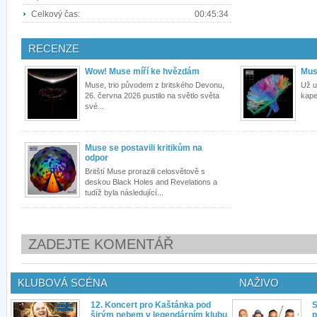
Celkový čas:
00:45:34
RECENZE
Wow! Muse míří ke hvězdám
Mus
Muse, trio původem z britského Devonu,
Už u
26. června 2026 pustilo na světlo světa
kapel
své...
Muse se postavili kritikům na
odpor
Britští Muse prorazili celosvětově s
deskou Black Holes and Revelations a
tudíž byla následující...
ZADEJTE KOMENTÁŘ
KLUBOVÁ SCÉNA
NAŽIVO
12. Koncert pro Kaštánka pod
S
širým nebem v legendárním klubu
p