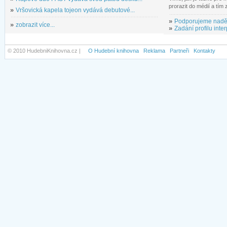
prorazit do médií a tím
»
Vršovická kapela tojeon vydává debutové...
»
Podporujeme nadě
»
zobrazit více...
»
Zadání profilu inter
© 2010 HudebniKnihovna.cz |
O Hudební knihovna
Reklama
Partneři
Kontakty