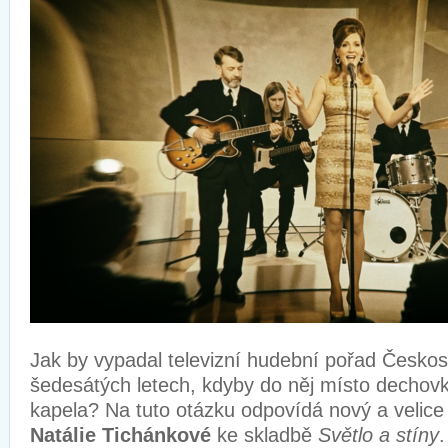
Jak by vypadal televizní hudební pořad Českos
šedesátých letech, kdyby do něj místo dechovk
kapela? Na tuto otázku odpovídá nový a velice 
Natálie Tichánkové
ke skladbě
Světlo a stíny
.