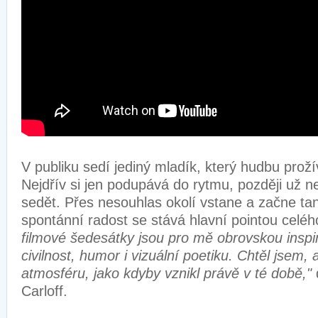
V publiku sedí jediný mladík, který hudbu proží
Nejdřív si jen podupává do rytmu, později už 
sedět. Přes nesouhlas okolí vstane a začne tan
spontánní radost se stává hlavní pointou celéh
filmové šedesátky jsou pro mě obrovskou inspir
civilnost, humor i vizuální poetiku. Chtěl jsem, 
atmosféru, jako kdyby vznikl právě v té době,"
Carloff.