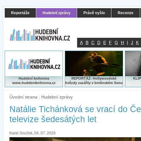
Reportáže
Hudební zprávy
Právě vyšlo
Recenze
A
B
C
D
E
F
G
H
I
J
K
Hudební knihovna
REPORTÁŽ: Hollywoodské
KLIP
www.hudebniknihovna.cz
hvězdy zazářily v brněnském Sonu
Úvodní strana
|
Hudební zprávy
Natálie Tichánková se vrací do Č
televize šedesátých let
Karel Souček, 04. 07. 2026