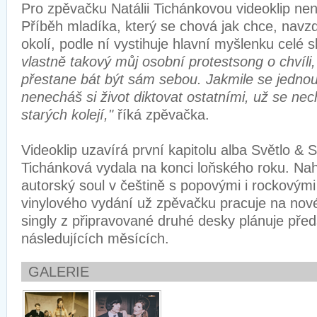
Pro zpěvačku Natálii Tichánkovou videoklip není 
Příběh mladíka, který se chová jak chce, navz
okolí, podle ní vystihuje hlavní myšlenku celé 
vlastně takový můj osobní protestsong o chvíli,
přestane bát být sám sebou. Jakmile se jednou
nenecháš si život diktovat ostatními, už se ne
starých kolejí,"
říká zpěvačka.
Videoklip uzavírá první kapitolu alba Světlo & S
Tichánková vydala na konci loňského roku. Nah
autorský soul v češtině s popovými i rockovými 
vinylového vydání už zpěvačku pracuje na nov
singly z připravované druhé desky plánuje předs
následujících měsících.
GALERIE