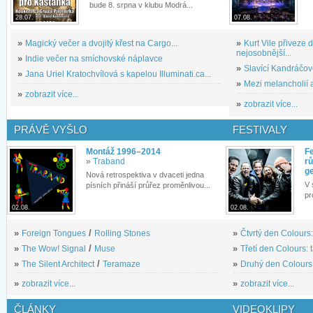
bude 8. srpna v klubu Modrá...
28.07.
07.08.
»
Magický večer a dvojitý křest na Cargo...
»
Kurt Vile přiveze
nejosobnější...
»
Indie večer na smíchovské náplavce
»
Slavící Kandráčov
»
Jana Uriel Kratochvílová s kapelou Illuminati.ca...
»
Mezi melancholií a
»
zobrazit více...
»
zobrazit více...
PRÁVĚ VYŠLO
FESTIVALY
Montáž 1996–2014
Fe
»
Traband
rů
g
Nová retrospektiva v dvaceti jedna
V 
písních přináší průřez proměnlivou...
pr
02.08.
02.08.
»
Foreign Tongues
/
Rolling Stones
»
Čtvrtý den Colours:
»
The Wow! Signal
/
Muse
»
Třetí den Colours: 
»
The Silent Architect
/
Teramaze
»
Druhý den Colours: 
»
zobrazit více...
»
zobrazit více...
ČLÁNKY
VIDEOKLIPY