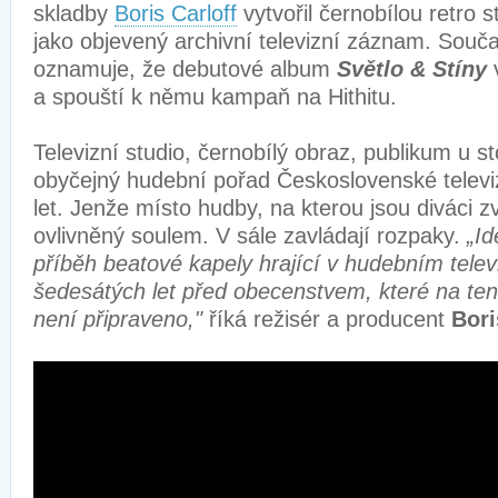
skladby
Boris Carloff
vytvořil černobílou retro s
jako objevený archivní televizní záznam. Sou
oznamuje, že debutové album
Světlo & Stíny
a spouští k němu kampaň na Hithitu.
Televizní studio, černobílý obraz, publikum u s
obyčejný hudební pořad Československé televi
let. Jenže místo hudby, na kterou jsou diváci zv
ovlivněný soulem. V sále zavládají rozpaky.
„Id
příběh beatové kapely hrající v hudebním tele
šedesátých let před obecenstvem, které na te
není připraveno,"
říká režisér a producent
Bori