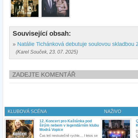
Související obsah:
»
Natálie Tichánková debutuje soulovou skladbou 
(Karel Souček, 23. 07. 2025)
ZADEJTE KOMENTÁŘ
KLUBOVÁ SCÉNA
NAŽIVO
12. Koncert pro Kaštánka pod
Q
širým nebem v legendárním klubu
K
Modrá Vopice
D
Čas letí neskutečně rychle.... I letos se
Q