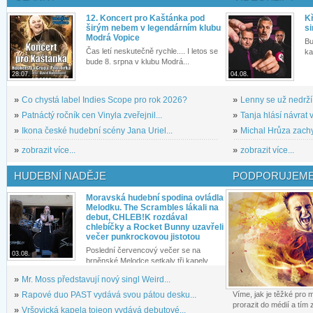
12. Koncert pro Kaštánka pod
Kř
širým nebem v legendárním klubu
si
Modrá Vopice
Bu
Čas letí neskutečně rychle.... I letos se
ka
bude 8. srpna v klubu Modrá...
28.07.
04.08.
»
Co chystá label Indies Scope pro rok 2026?
»
Lenny se už nedrží
»
Patnáctý ročník cen Vinyla zveřejnil...
»
Tanja hlásí návrat v
»
Ikona české hudební scény Jana Uriel...
»
Michal Hrůza zachyc
»
zobrazit více...
»
zobrazit více...
HUDEBNÍ NADĚJE
PODPORUJEME
Moravská hudební spodina ovládla
Melodku. The Scrambles lákali na
debut, CHLEB!K rozdával
chlebíčky a Rocket Bunny uzavřeli
večer punkrockovou jistotou
Poslední červencový večer se na
03.08.
brněnské Melodce setkaly tři kapely...
»
Mr. Moss představují nový singl Weird...
»
Rapové duo PAST vydává svou pátou desku...
Víme, jak je těžké pro
prorazit do médií a tím
»
Vršovická kapela tojeon vydává debutové...