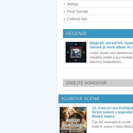
Vertigo
Final Suicide
Celkový čas:
RECENZE
Magické, uhrančivé, hypn
Takové je nové album Ac
I když stoner rock dominoval 
minulého století a psychedeli
dokonce šedesátkám,...
ZADEJTE KOMENTÁŘ
KLUBOVÁ SCÉNA
12. Koncert pro Kaštán
širým nebem v legendár
Modrá Vopice
Čas letí neskutečně rychle...
bude 8. srpna v klubu Modrá
28.07.