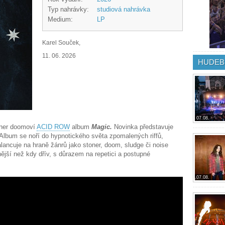
Typ nahrávky:
studiová nahrávka
Medium:
LP
Karel Souček,
11. 06. 2026
HUDEB
07.08.
oner doomoví
ACID ROW
album
Magic.
Novinka představuje
 Album se noří do hypnotického světa zpomalených riffů,
balancuje na hraně žánrů jako stoner, doom, sludge či noise
nější než kdy dřív, s důrazem na repetici a postupné
07.08.