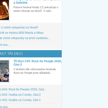
a Gabriela
Putovní festival Hrady CZ pokračuje o
tomto víkendu na Veveří. V naší...
 o volné vstupenky na Veveří
ník se mohou těšit Nikola a Milan
te volné vstupenky na první zastávku...
t více...
ST TŘI DECI
Tři Deci #35: Rock for People 2026,
část 2
V druhém díle věnovanému festivalu
Rock for People jsme důkladně...
ci #34: Rock for People 2026, část...
ci #33: Hudba za Covidu, část 2
ci #32: Hudba za Covidu, část 1
t více...