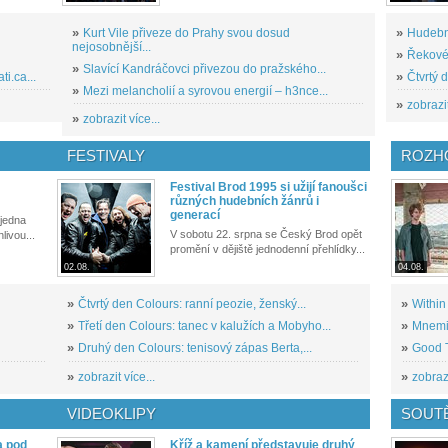
»
Kurt Vile přiveze do Prahy svou dosud
»
Hudební
nejosobnější...
»
Řekové 
»
Slavící Kandráčovci přivezou do pražského...
i.ca...
»
Čtvrtý 
»
Mezi melancholií a syrovou energií – h3nce...
»
zobrazit
»
zobrazit více...
FESTIVALY
ROZH
Festival Brod 1995 si užijí fanoušci
různých hudebních žánrů i
generací
 jedna
V sobotu 22. srpna se Český Brod opět
livou...
promění v dějiště jednodenní přehlídky...
02.08.
04.08.
»
Čtvrtý den Colours: ranní peozie, ženský...
»
Within
»
Třetí den Colours: tanec v kalužích a Mobyho...
»
Mnemic
»
Druhý den Colours: tenisový zápas Berta,...
»
Good T
»
zobrazit více...
»
zobrazi
VIDEOKLIPY
SOUT
a pod
Kříž a kamení představuje druhý