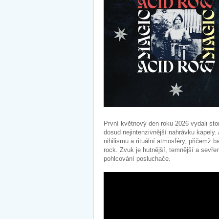
První květnový den roku 2026 vydali st
dosud nejintenzivnější nahrávku kapely.
nihilismu a rituální atmosféry, přičemž 
rock. Zvuk je hutnější, temnější a sevře
pohlcování posluchače.