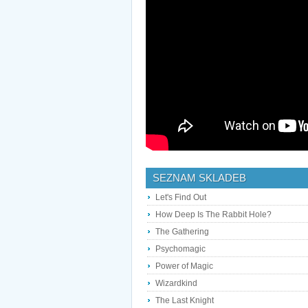
SEZNAM SKLADEB
Let's Find Out
How Deep Is The Rabbit Hole?
The Gathering
Psychomagic
Power of Magic
Wizardkind
The Last Knight