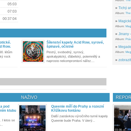
Album:
The
05:03
»
Tichý ar
07:03
Album:
The 
00:37:04
»
Magické
Album:
Mag
»
Jinany –
Album:
Ptác
otické.
Šílenství kapely Acid Row, syrové,
id Row.
špinavé, očistné
»
Megadeth
90. létům
Pestrý, svobodný, syrový,
Album:
Meg
cký rock
apokalyptický, ďábelský, potemnělý a
»
zobrazit
naprosto nekompromisní nářez....
NAŽIVO
REPOR
ka pod
Queenie míří do Prahy a rozezní
ním klubu
Křižíkovu fontánu
Další zastávkou výročního turné kapely
. I letos se
Queenie bude Praha. V úterý...
...
07.08.
03.08.