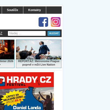
Soutěže
Kontakty
Z
:
Winter 2026
REPORTÁŽ
Metronome Prague
y
poprvé v režii Live Nation