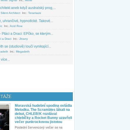
 Wow! Signal
Int.:
Muse
chitekt aneb když australský prog,...
Silent Architect
Int.:
Teramaze
, uhrančivé, hypnotické. Takové...
ic
Int.:
Acid Row
 Ptáci a Draci: EPčko, se kterým...
i a Draci
Int.:
Jinany
 se (studiově) loučí vynikající...
adeth
Int.:
Megadeth
 více...
TÁŽE
Moravská hudební spodina ovládla
Melodku. The Scrambles lákali na
debut, CHLEB!K rozdával
chlebíčky a Rocket Bunny uzavřeli
večer punkrockovou jistotou
Poslední červencový večer se na