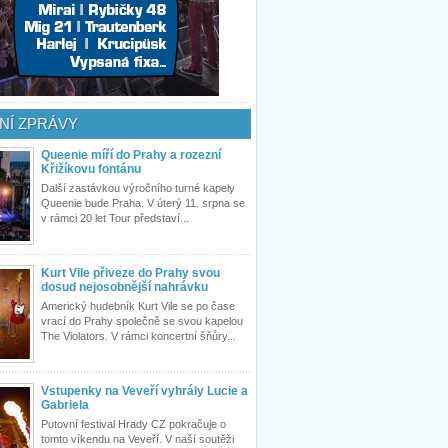
NÍ ZPRÁVY
Queenie míří do Prahy a rozezní
Křižíkovu fontánu
Další zastávkou výročního turné kapely
Queenie bude Praha. V úterý 11. srpna se
v rámci 20 let Tour představí...
Kurt Vile přiveze do Prahy svou
dosud nejosobnější nahrávku
Americký hudebník Kurt Vile se po čase
vrací do Prahy společně se svou kapelou
The Violators. V rámci koncertní šňůry...
Vstupenky na Veveří vyhrály Lucie a
Gabriela
Putovní festival Hrady CZ pokračuje o
tomto víkendu na Veveří. V naší soutěži