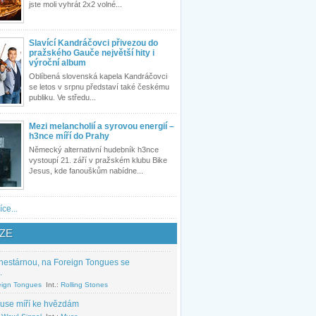
jste moli vyhrát 2x2 volné...
Slavící Kandráčovci přivezou do
pražského Gauče největší hity i
výroční album
Oblíbená slovenská kapela Kandráčovci
se letos v srpnu představí také českému
publiku. Ve středu...
Mezi melancholií a syrovou energií –
h3nce míří do Prahy
Německý alternativní hudebník h3nce
vystoupí 21. září v pražském klubu Bike
Jesus, kde fanouškům nabídne...
íce...
ZE
nestárnou, na Foreign Tongues se
.
eign Tongues
Int.:
Rolling Stones
use míří ke hvězdám