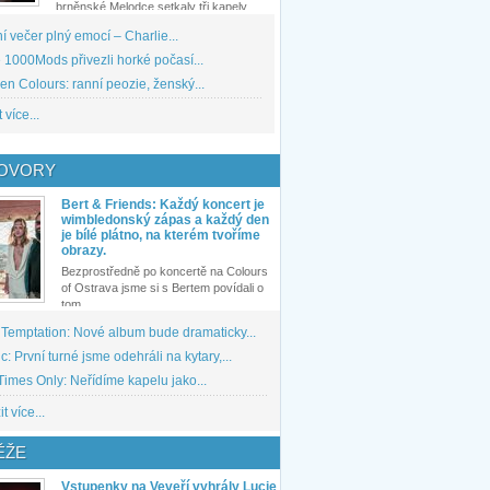
brněnské Melodce setkaly tři kapely...
 večer plný emocí – Charlie...
1000Mods přivezli horké počasí...
den Colours: ranní peozie, ženský...
 více...
OVORY
Bert & Friends: Každý koncert je
wimbledonský zápas a každý den
je bílé plátno, na kterém tvoříme
obrazy.
Bezprostředně po koncertě na Colours
of Ostrava jsme si s Bertem povídali o
tom,...
 Temptation: Nové album bude dramaticky...
: První turné jsme odehráli na kytary,...
imes Only: Neřídíme kapelu jako...
t více...
ĚŽE
Vstupenky na Veveří vyhrály Lucie