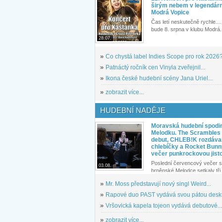
širým nebem v legendár
Modrá Vopice
Čas letí neskutečně rychle.... 
bude 8. srpna v klubu Modrá.
28.07.
»
Co chystá label Indies Scope pro rok 2026
»
Patnáctý ročník cen Vinyla zveřejnil...
»
Ikona české hudební scény Jana Uriel...
»
zobrazit více...
HUDEBNÍ NADĚJE
Moravská hudební spodin
Melodku. The Scrambles l
debut, CHLEB!K rozdáva
chlebíčky a Rocket Bunn
večer punkrockovou jist
Poslední červencový večer s
03.08.
brněnské Melodce setkaly tři 
»
Mr. Moss představují nový singl Weird...
»
Rapové duo PAST vydává svou pátou desku
»
Vršovická kapela tojeon vydává debutové...
»
zobrazit více...