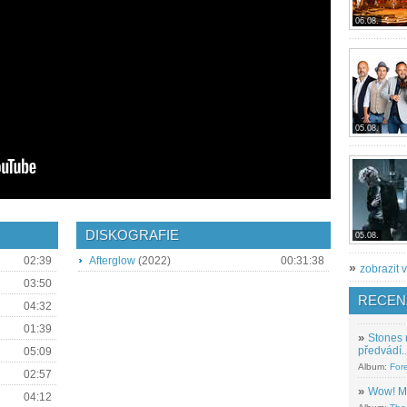
06.08.
05.08.
DISKOGRAFIE
05.08.
02:39
Afterglow
(2022)
00:31:38
»
zobrazit v
03:50
RECEN
04:32
01:39
»
Stones 
předvádí..
05:09
Album:
For
02:57
»
Wow! M
04:12