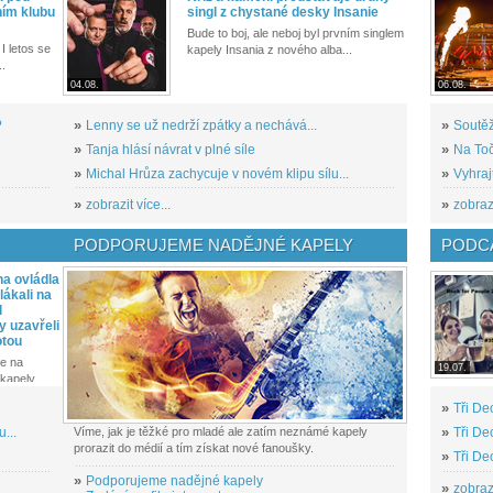
ním klubu
singl z chystané desky Insanie
Bude to boj, ale neboj byl prvním singlem
I letos se
kapely Insania z nového alba...
..
04.08.
06.08.
?
»
Lenny se už nedrží zpátky a nechává...
»
Soutěž
»
Tanja hlásí návrat v plné síle
»
Na Toč
»
Michal Hrůza zachycuje v novém klipu sílu...
»
Vyhraj
»
zobrazit více...
»
zobrazi
PODPORUJEME NADĚJNÉ KAPELY
PODCA
a ovládla
ákali na
l
y uzavřeli
otou
e na
19.07.
kapely...
»
Tři De
...
Víme, jak je těžké pro mladé ale zatím neznámé kapely
»
Tři De
prorazit do médií a tím získat nové fanoušky.
»
Tři De
»
Podporujeme nadějné kapely
»
zobrazi