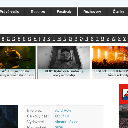
Právě vyšlo
Recenze
Festivaly
Rozhovory
Články
B
C
D
E
F
G
H
I
J
K
L
M
N
O
P
Q
R
S
T
U
V
W
X
Y
ÁŽ: Hollywoodské
KLIP: Rybičky 48 natočily
FESTIVAL:
Let It Roll 
ářily v brněnském Sonu
nový
videoklip
lámal rekord
Interpret:
Acid Row
Celkový čas:
00:37:04
Vydavatel:
vlastní náklad
Rok vydání:
2026