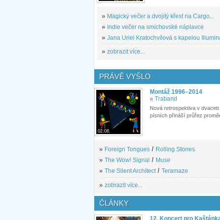
»
Magický večer a dvojitý křest na Cargo...
»
Indie večer na smíchovské náplavce
»
Jana Uriel Kratochvílová s kapelou Illuminat
»
zobrazit více...
PRÁVĚ VYŠLO
Montáž 1996–2014
»
Traband
Nová retrospektiva v dvaceti
písních přináší průřez proměn
02.08.
»
Foreign Tongues
/
Rolling Stones
»
The Wow! Signal
/
Muse
»
The Silent Architect
/
Teramaze
»
zobrazit více...
ČLÁNKY
12. Koncert pro Kaštánk