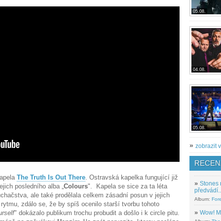
05.08.
04.08.
05.08.
»
zobrazit v
RECEN
kapela
The Truth Is Out There
. Ostravská kapelka fungující již
»
Stones 
jejich posledního alba „
Colours
". Kapela se sice za ta léta
předvádí..
hačstva, ale také prodělala celkem zásadní posun v jejich
Album:
For
ytmu, zdálo se, že by spíš ocenilo starší tvorbu tohoto
»
Wow! M
rself
" dokázalo publikum trochu probudit a došlo i k circle pitu.