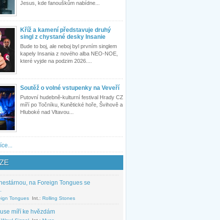
Jesus, kde fanouškům nabídne...
Kříž a kamení představuje druhý
singl z chystané desky Insanie
Bude to boj, ale neboj byl prvním singlem
kapely Insania z nového alba NEO-NOE,
které vyjde na podzim 2026....
Soutěž o volné vstupenky na Veveří
Putovní hudebně-kulturní festival Hrady CZ
míří po Točníku, Kunětické hoře, Švihově a
Hluboké nad Vltavou...
íce...
ZE
nestárnou, na Foreign Tongues se
.
eign Tongues
Int.:
Rolling Stones
use míří ke hvězdám