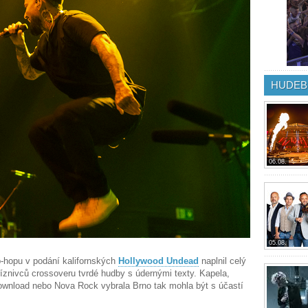
HUDEB
06.08.
05.08.
p-hopu v podání kalifornských
Hollywood Undead
naplnil celý
říznivců crossoveru tvrdé hudby s údernými texty. Kapela,
 Download nebo Nova Rock vybrala Brno tak mohla být s účastí