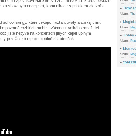
icméně na zpěvákovi
Hanzim
šla znát nervozita, kterou posléze
Album:
The
pělo a show byla energická, komunikace s publikem aktivní a
»
Tichý ar
Album:
The 
»
Magické
d school songy, které čekající roztancovaly a zpívajícímu
Album:
Mag
ebe pozorně rozhlédl, mohl si všimnout velkého množství
 což jistě nebývá na koncertech jiných kapel úplným
»
Jinany –
my je v České republice silně zakořeněná.
Album:
Ptác
»
Megadeth
Album:
Meg
»
zobrazit