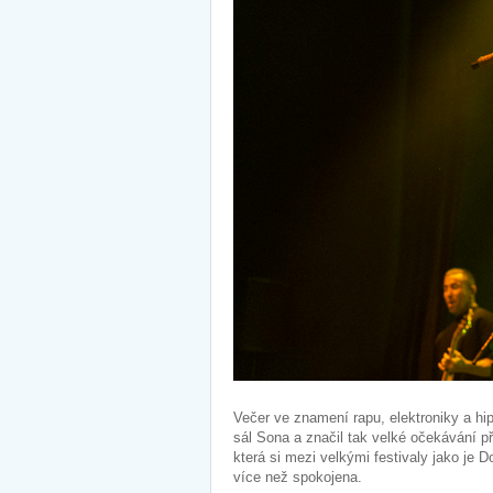
Večer ve znamení rapu, elektroniky a hi
sál Sona a značil tak velké očekávání p
která si mezi velkými festivaly jako je
více než spokojena.