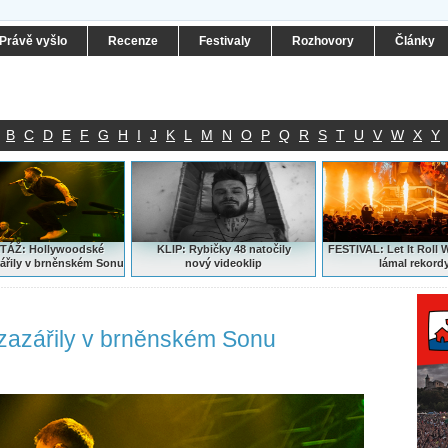
Právě vyšlo
Recenze
Festivaly
Rozhovory
Články
B
C
D
E
F
G
H
I
J
K
L
M
N
O
P
Q
R
S
T
U
V
W
X
Y
ÁŽ: Hollywoodské
KLIP: Rybičky 48 natočily
FESTIVAL:
Let It Roll 
ářily v brněnském Sonu
nový
videoklip
lámal rekord
zazářily v brněnském Sonu