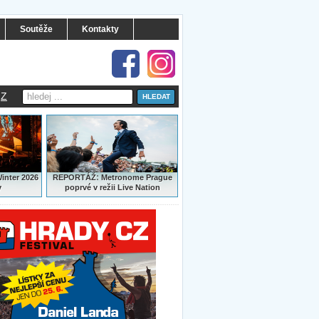
Soutěže
Kontakty
Z
:
Winter 2026
REPORTÁŽ
Metronome Prague
y
poprvé v režii Live Nation