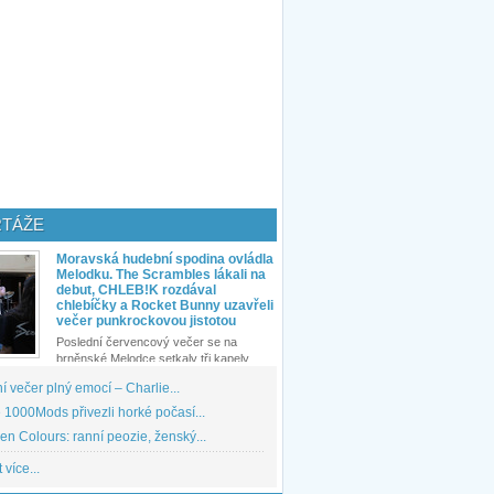
TÁŽE
Moravská hudební spodina ovládla
Melodku. The Scrambles lákali na
debut, CHLEB!K rozdával
chlebíčky a Rocket Bunny uzavřeli
večer punkrockovou jistotou
Poslední červencový večer se na
brněnské Melodce setkaly tři kapely...
 večer plný emocí – Charlie...
1000Mods přivezli horké počasí...
den Colours: ranní peozie, ženský...
 více...