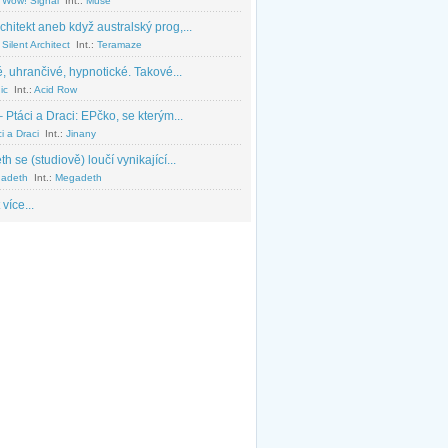
 Wow! Signal
Int.:
Muse
chitekt aneb když australský prog,...
Silent Architect
Int.:
Teramaze
, uhrančivé, hypnotické. Takové...
ic
Int.:
Acid Row
 Ptáci a Draci: EPčko, se kterým...
i a Draci
Int.:
Jinany
 se (studiově) loučí vynikající...
adeth
Int.:
Megadeth
 více...