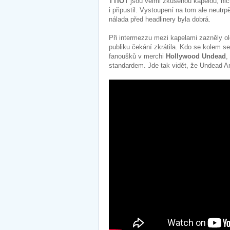
TTIOT
jsou velmi zkušenou kapelou, n
i připustil. Vystoupení na tom ale neutr
nálada před headlinery byla dobrá.
Při intermezzu mezi kapelami zazněly ol
publiku čekání zkrátila. Kdo se kolem s
fanoušků v merchi
Hollywood Undead
,
standardem. Jde tak vidět, že Undead Ar