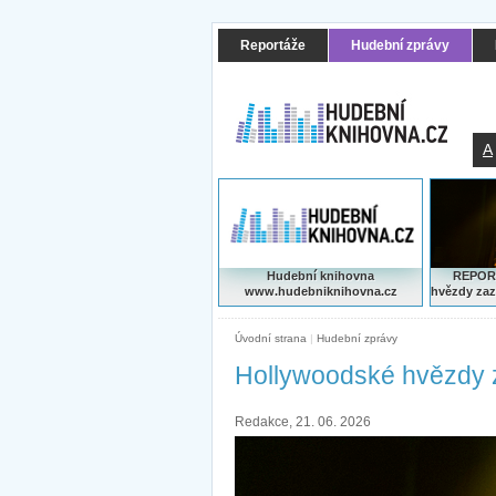
Reportáže
Hudební zprávy
A
Hudební knihovna
REPORT
www.hudebniknihovna.cz
hvězdy zaz
Úvodní strana
|
Hudební zprávy
Hollywoodské hvězdy 
Redakce, 21. 06. 2026