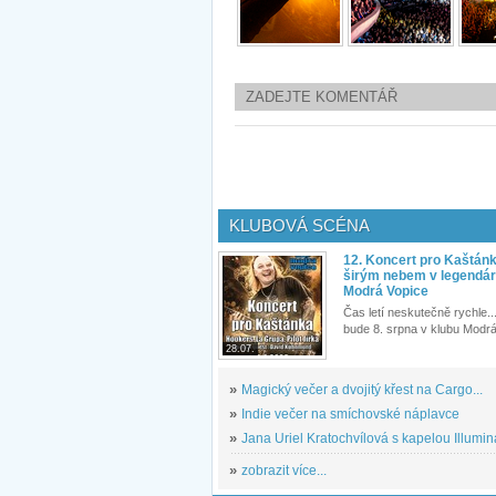
ZADEJTE KOMENTÁŘ
KLUBOVÁ SCÉNA
12. Koncert pro Kaštán
širým nebem v legendár
Modrá Vopice
Čas letí neskutečně rychle...
bude 8. srpna v klubu Modrá
28.07.
»
Magický večer a dvojitý křest na Cargo...
»
Indie večer na smíchovské náplavce
»
Jana Uriel Kratochvílová s kapelou Illuminat
»
zobrazit více...