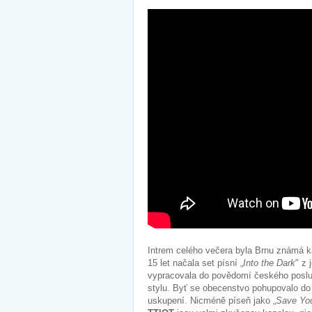
Intrem celého večera byla Brnu známá 
15 let načala set písní „
Into the Dark
" z 
vypracovala do povědomí českého posluc
stylu. Byť se obecenstvo pohupovalo do r
uskupení. Nicméně píseň jako „
Save You