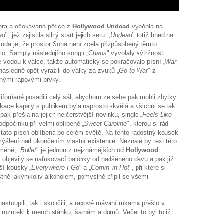
čera a očekávaná pětice z
Hollywood Undead
vyběhla na
ad
", jež zajistila silný start jejich setu. „
Undead
" totiž hned na
 škoda je, že prostor Sona není zcela přizpůsobený těmto
o. Samply následujího songu „
Chaos
" vyvolaly výtržnosti
ě vedou k válce, takže automaticky se pokračovalo písní „
War
ásledně opět vyrazili do války za zvuků „
Go to War
" z
ilnými rapovými prvky.
liforňané posadili celý sál, abychom ze sebe pak mohli zbytky
ace kapely s publikem byla naprosto skvělá a všichni se tak
pak přešla na jejich nejčerstvější novinku, single „
Feels Like
 odpočinku při velmi oblíbené „
Sweet Caroline
", kterou si rád
tato píseň oblíbená po celém světě. Na tento radostný kousek
mýšlení nad ukončením vlastní existence. Neznalé by text této
méně, „
Bullet
" je jednou z nejznámějších od
Hollywood
i, objevily se nafukovací balónky od nadšeného davu a pak již
ší kousky „
Everywhere I Go
" a „
Comin‘ in Hot
", při které si
stně jakýmkoliv alkoholem, pomyslně připil se všemi
nastoupili, tak i skončili, a rapové mávání rukama přešlo v
rozutekl k merch stánku, šatnám a domů. Večer to byl totiž