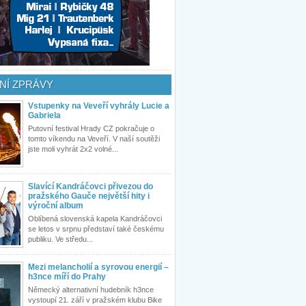
NÍ ZPRÁVY
Vstupenky na Veveří vyhrály Lucie a
Gabriela
Putovní festival Hrady CZ pokračuje o
tomto víkendu na Veveří. V naší soutěži
jste moli vyhrát 2x2 volné...
Slavící Kandráčovci přivezou do
pražského Gauče největší hity i
výroční album
Oblíbená slovenská kapela Kandráčovci
se letos v srpnu představí také českému
publiku. Ve středu...
Mezi melancholií a syrovou energií –
h3nce míří do Prahy
Německý alternativní hudebník h3nce
vystoupí 21. září v pražském klubu Bike