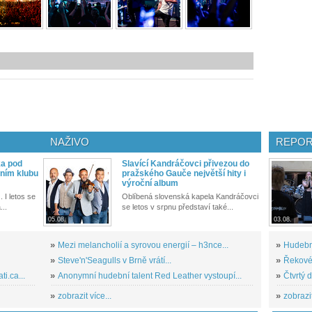
NAŽIVO
REPOR
ka pod
Slavící Kandráčovci přivezou do
ním klubu
pražského Gauče největší hity i
výroční album
. I letos se
Oblíbená slovenská kapela Kandráčovci
...
se letos v srpnu představí také...
05.08.
03.08.
»
Mezi melancholií a syrovou energií – h3nce...
»
Hudební
»
Steve'n'Seagulls v Brně vrátí...
»
Řekové 
i.ca...
»
Anonymní hudební talent Red Leather vystoupí...
»
Čtvrtý 
»
zobrazit více...
»
zobrazit