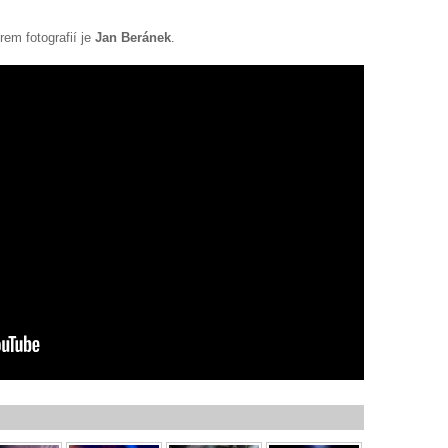
rem fotografií je
Jan Beránek
.