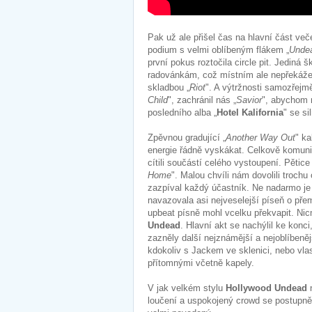
Pak už ale přišel čas na hlavní část ve
podium s velmi oblíbeným flákem „
Unde
první pokus roztočila circle pit. Jediná
radovánkám, což místním ale nepřekážel
skladbou „
Riot
". A výtržnosti samozřejm
Child
", zachránil nás „
Savior
", abychom n
posledního alba „
Hotel Kalifornia
" se s
Zpěvnou gradující „
Another Way Out
" ka
energie řádně vyskákat. Celkově komunik
cítili součástí celého vystoupení. Pětice 
Home
". Malou chvíli nám dovolili trochu
zazpíval každý účastník. Ne nadarmo je 
navazovala asi nejveselejší píseň o pře
upbeat písně mohl vcelku překvapit. Nic
Undead
.
Hlavní akt se nachýlil ke konc
zazněly další nejznámější a nejoblíbeněj
kdokoliv s Jackem ve sklenici, nebo vla
přítomnými včetně kapely.
V jak velkém stylu
Hollywood Undead
loučení a uspokojený crowd se postupně 