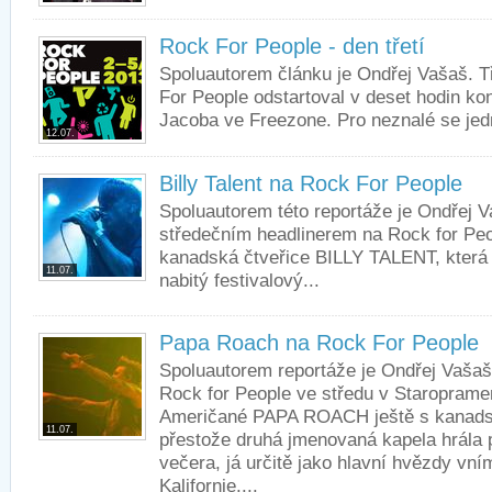
Rock For People - den třetí
Spoluautorem článku je Ondřej Vašaš. Tř
For People odstartoval v deset hodin ko
Jacoba ve Freezone. Pro neznalé se jedn
12.07.
Billy Talent na Rock For People
Spoluautorem této reportáže je Ondřej 
středečním headlinerem na Rock for Peo
kanadská čtveřice BILLY TALENT, která 
11.07.
nabitý festivalový...
Papa Roach na Rock For People
Spoluautorem reportáže je Ondřej Vašaš.
Rock for People ve středu v Staropramen
Američané PAPA ROACH ještě s kanadský
11.07.
přestože druhá jmenovaná kapela hrála p
večera, já určitě jako hlavní hvězdy vním
Kalifornie....