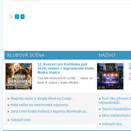
1
2
3
KLUBOVÁ SCÉNA
NAŽIVO
12. Koncert pro Kaštánka pod
Q
širým nebem v legendárním klubu
K
Modrá Vopice
D
Čas letí neskutečně rychle.... I letos se
Q
bude 8. srpna v klubu Modrá...
28.07.
07.08.
»
Magický večer a dvojitý křest na Cargo...
»
Kurt Vile přiveze
nejosobnější...
»
Indie večer na smíchovské náplavce
»
Slavící Kandráčov
»
Jana Uriel Kratochvílová s kapelou Illuminati.ca...
»
Mezi melancholií a
»
zobrazit více...
»
zobrazit více...