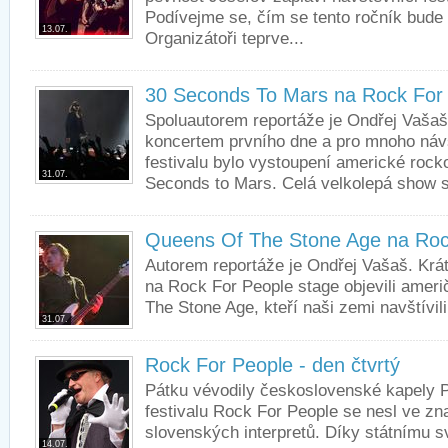
Podívejme se, čím se tento ročník bude 
13.07.
Organizátoři teprve...
30 Seconds To Mars na Rock For
Spoluautorem reportáže je Ondřej Vaša
koncertem prvního dne a pro mnoho návš
festivalu bylo vystoupení americké rock
31.07.
Seconds to Mars. Celá velkolepá show s
Queens Of The Stone Age na Roc
Autorem reportáže je Ondřej Vašaš. Krá
na Rock For People stage objevili ameri
The Stone Age, kteří naši zemi navštívili.
31.07.
Rock For People - den čtvrtý
Pátku vévodily československé kapely P
festivalu Rock For People se nesl ve z
slovenských interpretů. Díky státnímu 
14.07.