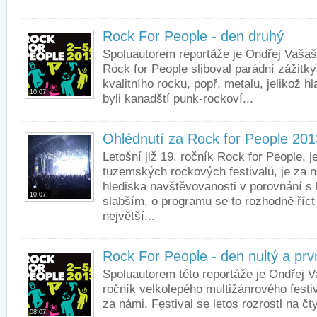
Rock For People - den druhý
Spoluautorem reportáže je Ondřej Vašaš
Rock for People sliboval parádní zážit
kvalitního rocku, popř. metalu, jelikož 
10.07.
byli kanadští punk-rockoví...
Ohlédnutí za Rock for People 201
Letošní již 19. ročník Rock for People, 
tuzemských rockových festivalů, je za ná
hlediska navštěvovanosti v porovnání s
10.07.
slabším, o programu se to rozhodně říct
největší...
Rock For People - den nultý a prv
Spoluautorem této reportáže je Ondřej V
ročník velkolepého multižánrového festi
za námi. Festival se letos rozrostl na čt
08.07.