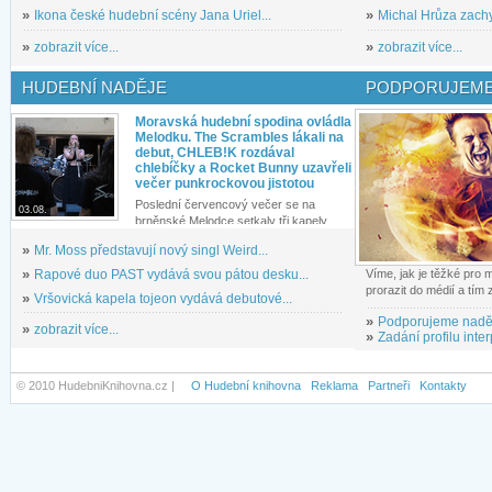
»
Ikona české hudební scény Jana Uriel...
»
Michal Hrůza zachyc
»
zobrazit více...
»
zobrazit více...
HUDEBNÍ NADĚJE
PODPORUJEME
Moravská hudební spodina ovládla
Melodku. The Scrambles lákali na
debut, CHLEB!K rozdával
chlebíčky a Rocket Bunny uzavřeli
večer punkrockovou jistotou
Poslední červencový večer se na
03.08.
brněnské Melodce setkaly tři kapely...
»
Mr. Moss představují nový singl Weird...
»
Rapové duo PAST vydává svou pátou desku...
Víme, jak je těžké pro
prorazit do médií a tím
»
Vršovická kapela tojeon vydává debutové...
»
Podporujeme nadě
»
zobrazit více...
»
Zadání profilu inter
© 2010 HudebniKnihovna.cz |
O Hudební knihovna
Reklama
Partneři
Kontakty