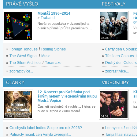
PRÁVĚ VYŠLO
FESTIVALY
Montáž 1996–2014
Fe
»
Traband
rů
g
Nová retrospektiva v dvaceti jedna
V 
písních přináší průřez proměnlivou...
pr
02.08.
02.08.
»
Foreign Tongues
/
Rolling Stones
»
Čtvrtý den Colours:
»
The Wow! Signal
/
Muse
»
Třetí den Colours: 
»
The Silent Architect
/
Teramaze
»
Druhý den Colours: 
»
zobrazit více...
»
zobrazit více...
ČLÁNKY
VIDEOKLIPY
12. Koncert pro Kaštánka pod
Kř
širým nebem v legendárním klubu
si
Modrá Vopice
Bu
Čas letí neskutečně rychle.... I letos se
ka
bude 8. srpna v klubu Modrá...
28.07.
04.08.
»
Co chystá label Indies Scope pro rok 2026?
»
Lenny se už nedrží
»
Patnáctý ročník cen Vinyla zveřejnil...
»
Tanja hlásí návrat v