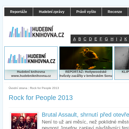
Reportáže
Hudební zprávy
Právě vyšlo
Recenze
A
B
C
D
E
F
G
H
I
J
K
Hudební knihovna
REPORTÁŽ: Hollywoodské
KLIP
www.hudebniknihovna.cz
hvězdy zazářily v brněnském Sonu
Úvodní strana
|
Rock for People 2013
Rock for People 2013
Brutal Assault, shrnutí před otev
Není to už ani měsíc, než poklidné měst
pevnost Josefov zaplaví návštěvníci fest