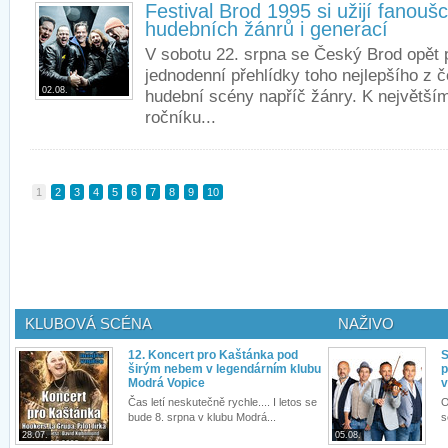
Festival Brod 1995 si užijí fanouš
hudebních žánrů i generací
V sobotu 22. srpna se Český Brod opět 
jednodenní přehlídky toho nejlepšího z 
02.08.
hudební scény napříč žánry. K největší
ročníku...
1
2
3
4
5
6
7
8
9
10
KLUBOVÁ SCÉNA
NAŽIVO
12. Koncert pro Kaštánka pod
S
širým nebem v legendárním klubu
p
Modrá Vopice
v
Čas letí neskutečně rychle.... I letos se
O
bude 8. srpna v klubu Modrá...
s
28.07.
05.08.