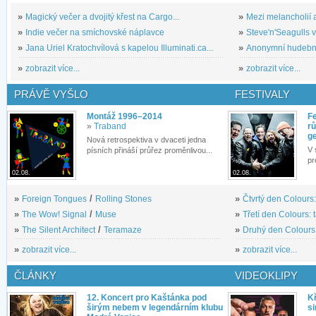
»
Magický večer a dvojitý křest na Cargo...
»
Mezi melancholií a
»
Indie večer na smíchovské náplavce
»
Steve'n'Seagulls v 
»
Jana Uriel Kratochvílová s kapelou Illuminati.ca...
»
Anonymní hudební 
»
zobrazit více...
»
zobrazit více...
PRÁVĚ VYŠLO
FESTIVALY
Montáž 1996–2014
Fe
»
Traband
rů
g
Nová retrospektiva v dvaceti jedna
V 
písních přináší průřez proměnlivou...
pr
02.08.
02.08.
»
Foreign Tongues
/
Rolling Stones
»
Čtvrtý den Colours:
»
The Wow! Signal
/
Muse
»
Třetí den Colours: 
»
The Silent Architect
/
Teramaze
»
Druhý den Colours: 
»
zobrazit více...
»
zobrazit více...
ČLÁNKY
VIDEOKLIPY
12. Koncert pro Kaštánka pod
Kř
širým nebem v legendárním klubu
si