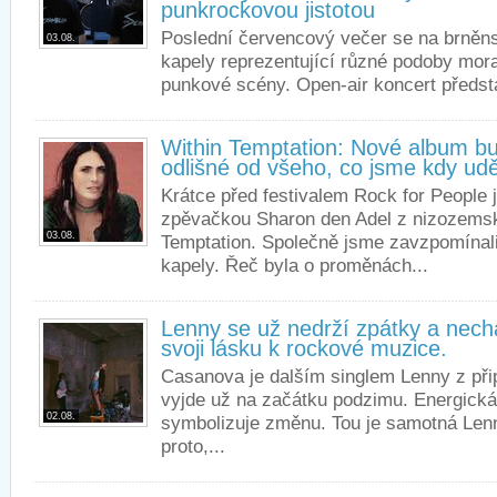
punkrockovou jistotou
Poslední červencový večer se na brněns
03.08.
kapely reprezentující různé podoby mora
punkové scény. Open-air koncert předsta
Within Temptation: Nové album b
odlišné od všeho, co jsme kdy uděl
Krátce před festivalem Rock for People 
zpěvačkou Sharon den Adel z nizozemsk
03.08.
Temptation. Společně jsme zavzpomínali n
kapely. Řeč byla o proměnách...
Lenny se už nedrží zpátky a nech
svoji lásku k rockové muzice.
Casanova je dalším singlem Lenny z při
vyjde už na začátku podzimu. Energická
02.08.
symbolizuje změnu. Tou je samotná Lenn
proto,...