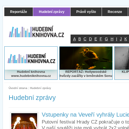
Reportáže
Hudební zprávy
Právě vyšlo
Recenze
A
B
C
D
E
F
G
H
I
J
K
Hudební knihovna
REPORTÁŽ: Hollywoodské
KLIP
www.hudebniknihovna.cz
hvězdy zazářily v brněnském Sonu
Úvodní strana
|
Hudební zprávy
Hudební zprávy
Vstupenky na Veveří vyhrály Lucie
Putovní festival Hrady CZ pokračuje o t
V naší soutěži jste moli vyhrát 2x2 vol