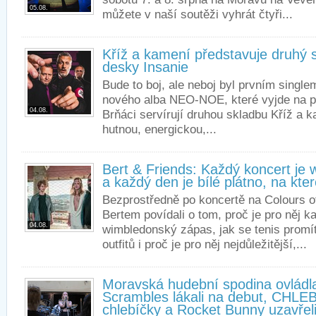
05.08.
můžete v naší soutěži vyhrát čtyři...
Kříž a kamení představuje druhý s
desky Insanie
Bude to boj, ale neboj byl prvním single
nového alba NEO-NOE, které vyjde na p
04.08.
Brňáci servírují druhou skladbu Kříž a 
hutnou, energickou,...
Bert & Friends: Každý koncert je
a každý den je bílé plátno, na kt
Bezprostředně po koncertě na Colours o
Bertem povídali o tom, proč je pro něj k
04.08.
wimbledonský zápas, jak se tenis promít
outfitů i proč je pro něj nejdůležitější,...
Moravská hudební spodina ovládl
Scrambles lákali na debut, CHLEB
chlebíčky a Rocket Bunny uzavřel