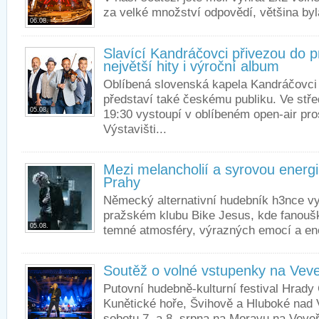
za velké množství odpovědí, většina byl
06.08.
Slavící Kandráčovci přivezou do
největší hity i výroční album
Oblíbená slovenská kapela Kandráčovci 
představí také českému publiku. Ve stře
05.08.
19:30 vystoupí v oblíbeném open-air pr
Výstavišti...
Mezi melancholií a syrovou energi
Prahy
Německý alternativní hudebník h3nce vys
pražském klubu Bike Jesus, kde fanouš
05.08.
temné atmosféry, výrazných emocí a ene
Soutěž o volné vstupenky na Veve
Putovní hudebně-kulturní festival Hrady
Kunětické hoře, Švihově a Hluboké nad 
sobotu 7. a 8. srpna na Moravu na Veveř