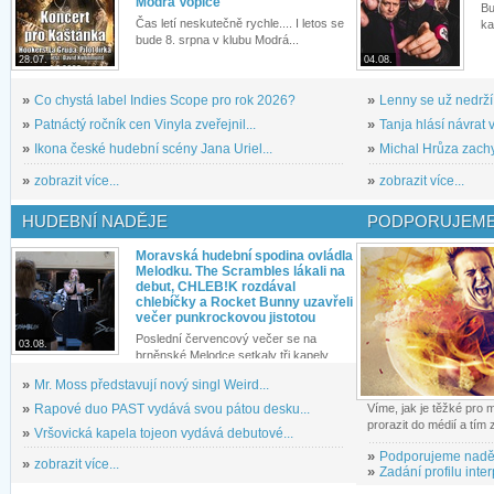
Modrá Vopice
Bu
Čas letí neskutečně rychle.... I letos se
ka
bude 8. srpna v klubu Modrá...
28.07.
04.08.
»
Co chystá label Indies Scope pro rok 2026?
»
Lenny se už nedrží
»
Patnáctý ročník cen Vinyla zveřejnil...
»
Tanja hlásí návrat v
»
Ikona české hudební scény Jana Uriel...
»
Michal Hrůza zachyc
»
zobrazit více...
»
zobrazit více...
HUDEBNÍ NADĚJE
PODPORUJEME
Moravská hudební spodina ovládla
Melodku. The Scrambles lákali na
debut, CHLEB!K rozdával
chlebíčky a Rocket Bunny uzavřeli
večer punkrockovou jistotou
Poslední červencový večer se na
03.08.
brněnské Melodce setkaly tři kapely...
»
Mr. Moss představují nový singl Weird...
»
Rapové duo PAST vydává svou pátou desku...
Víme, jak je těžké pro
prorazit do médií a tím
»
Vršovická kapela tojeon vydává debutové...
»
Podporujeme nadě
»
zobrazit více...
»
Zadání profilu inter