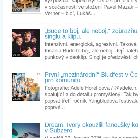
vyzpovídat kapelu Byt číslo 4 po jejich 
v současnosti ve složení Pavel Mazák –
29.06.
Verner – bicí, Lukáš...
„Bude to boj, ale neboj,“ zdůrazň
singlu a klipu.
Intenzivní, energická, agresivní. Taková
Insania Bude to boj, ale neboj. Její naléh
29.06.
punkový videoklip. Singl je předzvěstí c
První „mezinárodní“ Bludfest v 
pro komunitu
Fotografie: Adele Horelicová / @adele.h
spalující a do detailu promyšlený. Tak b
28.06.
popsat třetí ročník Yungbludova festivalu
poprvé...
Dream, Ivory okouzlili fanoušky 
v Subzero