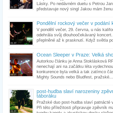
Lásky. Po nedávném duetu s Petrou Janů
01.07.
představuje nový singl Jakou mám ženu,
Pondělní rockový večer v podání 
V pondělí večer, 29. června, u nás kalif
odehrála svůj dlouhoočekávaný koncert
přeplněné až k prasknutí. Když světla po
01.07.
Ocean Sleeper v Praze: Velká sh
Autorkou článku je Anna Stoklásková R
nenechají ani na začátku léta vydechno
konkurence byla velká a tak zatímco čás
01.07.
Mighty Sounds nebo Bludfest, pražské...
post-hudba slaví narozeniny zpěv
táboráku
Pražské duo post-hudba slaví patnácté v
Při této příležitosti připravuje zpěvník 
01.07.
tvorbu kapely a akustickou desku slože