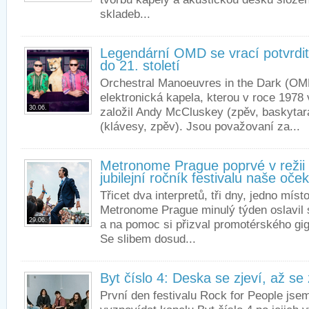
skladeb...
Legendární OMD se vrací potvrdit
do 21. století
Orchestral Manoeuvres in the Dark (OMD
elektronická kapela, kterou v roce 1978
30.06.
založil Andy McCluskey (zpěv, baskyta
(klávesy, zpěv). Jsou považovaní za...
Metronome Prague poprvé v režii L
jubilejní ročník festivalu naše oče
Třicet dva interpretů, tři dny, jedno míst
Metronome Prague minulý týden oslavil 
29.06.
a na pomoc si přizval promotérského gig
Se slibem dosud...
Byt číslo 4: Deska se zjeví, až se 
První den festivalu Rock for People js