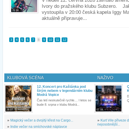
V neděli 22. června 2026 zavítalo ameri
Ivory do pražského klubu Subzero. Ja
28.06.
vystoupila v 20:00 česká kapela Iggy M
aktuálně připravuje...
3
4
5
6
7
8
9
10
11
12
KLUBOVÁ SCÉNA
NAŽIVO
12. Koncert pro Kaštánka pod
Q
širým nebem v legendárním klubu
K
Modrá Vopice
D
Čas letí neskutečně rychle.... I letos se
Q
bude 8. srpna v klubu Modrá...
28.07.
07.08.
»
Magický večer a dvojitý křest na Cargo...
»
Kurt Vile přiveze
nejosobnější...
»
Indie večer na smíchovské náplavce