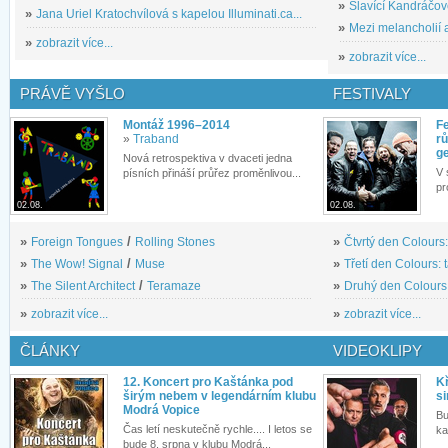
»
Slavící Kandráčov
»
Jana Uriel Kratochvílová s kapelou Illuminati.ca...
»
Mezi melancholií a
»
zobrazit více...
»
zobrazit více...
PRÁVĚ VYŠLO
FESTIVALY
Montáž 1996–2014
Fe
»
Traband
rů
g
Nová retrospektiva v dvaceti jedna
V 
písních přináší průřez proměnlivou...
pr
02.08.
02.08.
»
Foreign Tongues
/
Rolling Stones
»
Čtvrtý den Colours:
»
The Wow! Signal
/
Muse
»
Třetí den Colours: 
»
The Silent Architect
/
Teramaze
»
Druhý den Colours: 
»
zobrazit více...
»
zobrazit více...
ČLÁNKY
VIDEOKLIPY
12. Koncert pro Kaštánka pod
Kř
širým nebem v legendárním klubu
si
Modrá Vopice
Bu
Čas letí neskutečně rychle.... I letos se
ka
bude 8. srpna v klubu Modrá...