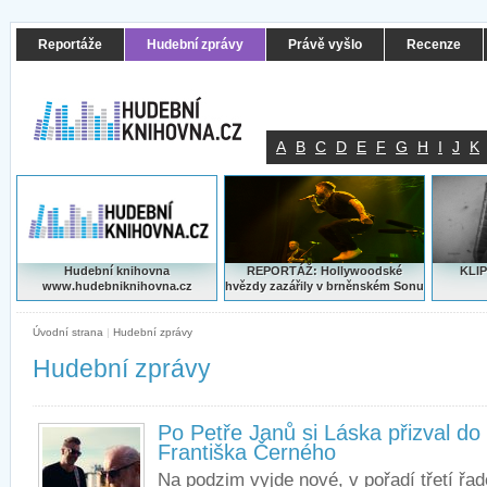
Reportáže
Hudební zprávy
Právě vyšlo
Recenze
A
B
C
D
E
F
G
H
I
J
K
Hudební knihovna
REPORTÁŽ: Hollywoodské
KLIP
www.hudebniknihovna.cz
hvězdy zazářily v brněnském Sonu
Úvodní strana
|
Hudební zprávy
Hudební zprávy
Po Petře Janů si Láska přizval do
Františka Černého
Na podzim vyjde nové, v pořadí třetí řa