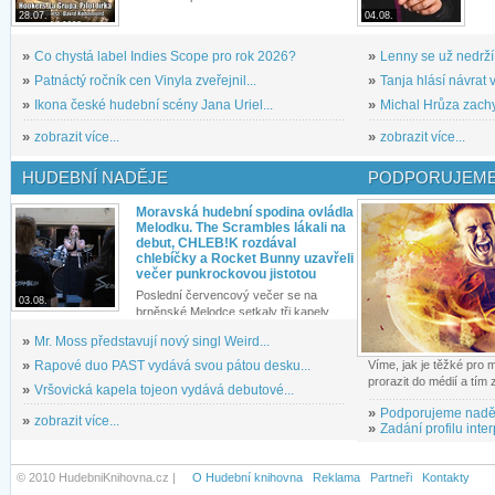
28.07.
04.08.
»
Co chystá label Indies Scope pro rok 2026?
»
Lenny se už nedrží
»
Patnáctý ročník cen Vinyla zveřejnil...
»
Tanja hlásí návrat v
»
Ikona české hudební scény Jana Uriel...
»
Michal Hrůza zachyc
»
zobrazit více...
»
zobrazit více...
HUDEBNÍ NADĚJE
PODPORUJEME
Moravská hudební spodina ovládla
Melodku. The Scrambles lákali na
debut, CHLEB!K rozdával
chlebíčky a Rocket Bunny uzavřeli
večer punkrockovou jistotou
Poslední červencový večer se na
03.08.
brněnské Melodce setkaly tři kapely...
»
Mr. Moss představují nový singl Weird...
»
Rapové duo PAST vydává svou pátou desku...
Víme, jak je těžké pro
prorazit do médií a tím
»
Vršovická kapela tojeon vydává debutové...
»
Podporujeme nadě
»
zobrazit více...
»
Zadání profilu inter
© 2010 HudebniKnihovna.cz |
O Hudební knihovna
Reklama
Partneři
Kontakty