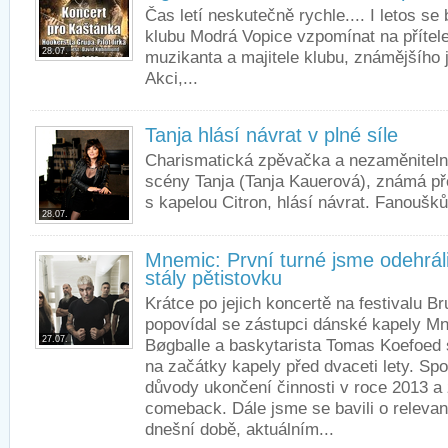
Čas letí neskutečně rychle.... I letos se
klubu Modrá Vopice vzpomínat na přítel
28.07.
muzikanta a majitele klubu, známějšího
Akci,...
Tanja hlásí návrat v plné síle
Charismatická zpěvačka a nezaměniteln
scény Tanja (Tanja Kauerová), známá p
s kapelou Citron, hlásí návrat. Fanoušků
28.07.
Mnemic: První turné jsme odehráli
stály pětistovku
Krátce po jejich koncertě na festivalu Br
popovídal se zástupci dánské kapely M
27.07.
Bøgballe a baskytarista Tomas Koefoed
na začátky kapely před dvaceti lety. Spo
důvody ukončení činnosti v roce 2013 a
comeback. Dále jsme se bavili o relevan
dnešní době, aktuálním...