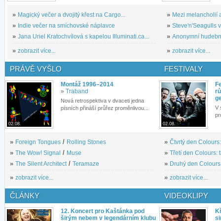
»
Magický večer a dvojitý křest na Cargo...
»
Mezi melancholií a
»
Indie večer na smíchovské náplavce
»
Steve'n'Seagulls v 
»
Jana Uriel Kratochvílová s kapelou Illuminati.ca...
»
Anonymní hudební 
»
zobrazit více...
»
zobrazit více...
PRÁVĚ VYŠLO
FESTIVALY
Montáž 1996–2014
Fe
»
Traband
rů
g
Nová retrospektiva v dvaceti jedna
V 
písních přináší průřez proměnlivou...
pr
02.08.
02.08.
»
Foreign Tongues
/
Rolling Stones
»
Čtvrtý den Colours:
»
The Wow! Signal
/
Muse
»
Třetí den Colours: 
»
The Silent Architect
/
Teramaze
»
Druhý den Colours: 
»
zobrazit více...
»
zobrazit více...
ČLÁNKY
VIDEOKLIPY
12. Koncert pro Kaštánka pod
Kř
širým nebem v legendárním klubu
si