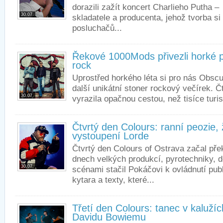
dorazili zažít koncert Charlieho Putha 
30.07.
skladatele a producenta, jehož tvorba si
posluchačů...
Řekové 1000Mods přivezli horké p
rock
Uprostřed horkého léta si pro nás Obscur
další unikátní stoner rockový večírek. 
30.07.
vyrazila opačnou cestou, než tisíce turis
Čtvrtý den Colours: ranní peozie, 
vystoupení Lorde
Čtvrtý den Colours of Ostrava začal pře
dnech velkých produkcí, pyrotechniky, 
30.07.
scénami stačil Pokáčovi k ovládnutí publ
kytara a texty, které...
Třetí den Colours: tanec v kaluž
Davidu Bowiemu