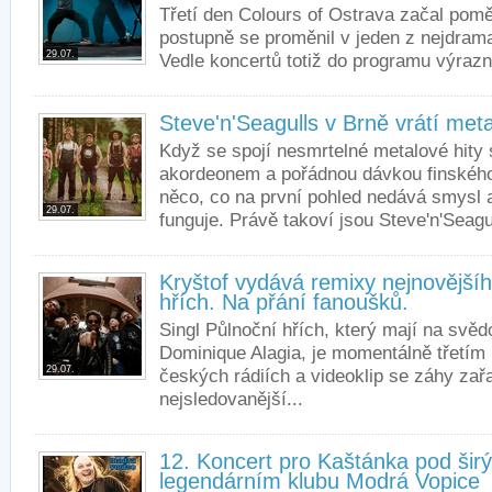
Třetí den Colours of Ostrava začal pom
postupně se proměnil v jeden z nejdramat
29.07.
Vedle koncertů totiž do programu výrazně
Steve'n'Seagulls v Brně vrátí met
Když se spojí nesmrtelné metalové hity
akordeonem a pořádnou dávkou finskéh
něco, co na první pohled nedává smysl 
29.07.
funguje. Právě takoví jsou Steve'n'Seagul
Kryštof vydává remixy nejnovějšíh
hřích. Na přání fanoušků.
Singl Půlnoční hřích, který mají na svěd
Dominique Alagia, je momentálně třetím
29.07.
českých rádiích a videoklip se záhy zař
nejsledovanější...
12. Koncert pro Kaštánka pod ši
legendárním klubu Modrá Vopice