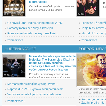
Modrá Vopice
Bu
Čas letí neskutečně rychle.... I letos se
ka
bude 8. srpna v klubu Modrá...
28.07.
04.08.
»
Co chystá label Indies Scope pro rok 2026?
»
Lenny se už nedrží
»
Patnáctý ročník cen Vinyla zveřejnil...
»
Tanja hlásí návrat v
»
Ikona české hudební scény Jana Uriel...
»
Michal Hrůza zachyc
»
zobrazit více...
»
zobrazit více...
HUDEBNÍ NADĚJE
PODPORUJEME
Moravská hudební spodina ovládla
Melodku. The Scrambles lákali na
debut, CHLEB!K rozdával
chlebíčky a Rocket Bunny uzavřeli
večer punkrockovou jistotou
Poslední červencový večer se na
03.08.
brněnské Melodce setkaly tři kapely...
»
Mr. Moss představují nový singl Weird...
»
Rapové duo PAST vydává svou pátou desku...
Víme, jak je těžké pro
prorazit do médií a tím
»
Vršovická kapela tojeon vydává debutové...
»
Podporujeme nadě
»
zobrazit více...
»
Zadání profilu inter