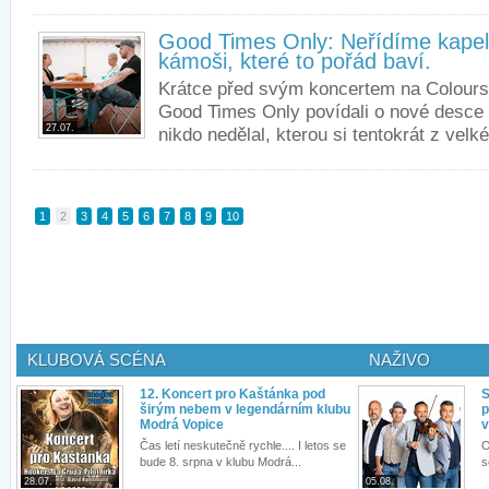
Good Times Only: Neřídíme kapel
kámoši, které to pořád baví.
Krátce před svým koncertem na Colours 
Good Times Only povídali o nové desce 
27.07.
nikdo nedělal, kterou si tentokrát z velké
1
2
3
4
5
6
7
8
9
10
KLUBOVÁ SCÉNA
NAŽIVO
12. Koncert pro Kaštánka pod
S
širým nebem v legendárním klubu
p
Modrá Vopice
v
Čas letí neskutečně rychle.... I letos se
O
bude 8. srpna v klubu Modrá...
s
28.07.
05.08.