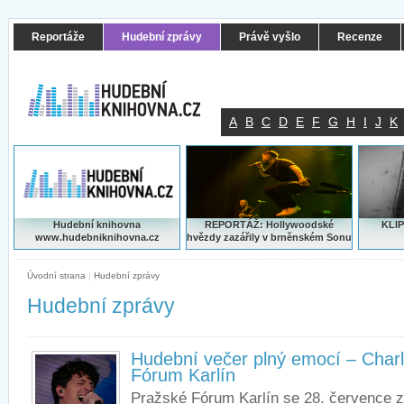
Reportáže
Hudební zprávy
Právě vyšlo
Recenze
A
B
C
D
E
F
G
H
I
J
K
Hudební knihovna
REPORTÁŽ: Hollywoodské
KLIP
www.hudebniknihovna.cz
hvězdy zazářily v brněnském Sonu
Úvodní strana
|
Hudební zprávy
Hudební zprávy
Hudební večer plný emocí – Charli
Fórum Karlín
Pražské Fórum Karlín se 28. července za