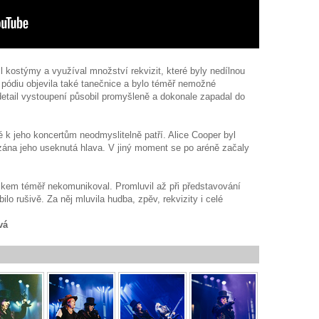
l kostýmy a využíval množství rekvizit, které byly nedílnou
a pódiu objevila také tanečnice a bylo téměř nemožné
detail vystoupení působil promyšleně a dokonale zapadal do
.
 k jeho koncertům neodmyslitelně patří. Alice Cooper byl
zána jeho useknutá hlava. V jiný moment se po aréně začaly
kem téměř nekomunikoval. Promluvil až při představování
lo rušivě. Za něj mluvila hudba, zpěv, rekvizity i celé
vá