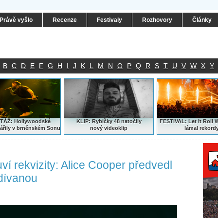
Právě vyšlo
Recenze
Festivaly
Rozhovory
Články
B
C
D
E
F
G
H
I
J
K
L
M
N
O
P
Q
R
S
T
U
V
W
X
Y
ÁŽ: Hollywoodské
KLIP: Rybičky 48 natočily
FESTIVAL:
Let It Roll 
ářily v brněnském Sonu
nový
videoklip
lámal rekord
í rekvizity: Alice Cooper předvedl
dívanou