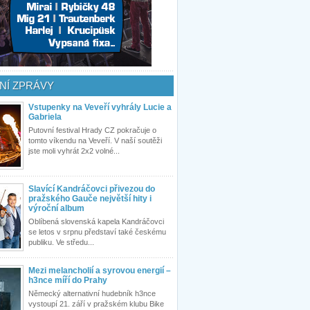
NÍ ZPRÁVY
Vstupenky na Veveří vyhrály Lucie a
Gabriela
Putovní festival Hrady CZ pokračuje o
tomto víkendu na Veveří. V naší soutěži
jste moli vyhrát 2x2 volné...
Slavící Kandráčovci přivezou do
pražského Gauče největší hity i
výroční album
Oblíbená slovenská kapela Kandráčovci
se letos v srpnu představí také českému
publiku. Ve středu...
Mezi melancholií a syrovou energií –
h3nce míří do Prahy
Německý alternativní hudebník h3nce
vystoupí 21. září v pražském klubu Bike