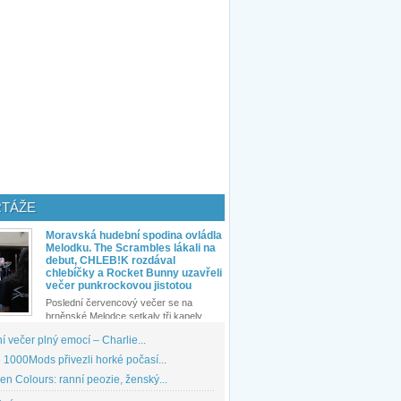
TÁŽE
Moravská hudební spodina ovládla
Melodku. The Scrambles lákali na
debut, CHLEB!K rozdával
chlebíčky a Rocket Bunny uzavřeli
večer punkrockovou jistotou
Poslední červencový večer se na
brněnské Melodce setkaly tři kapely...
 večer plný emocí – Charlie...
1000Mods přivezli horké počasí...
den Colours: ranní peozie, ženský...