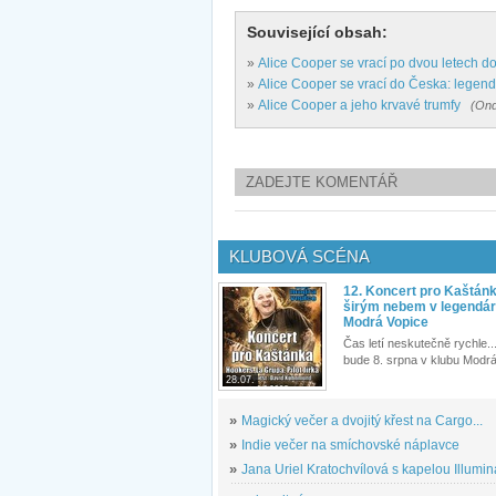
Související obsah:
»
Alice Cooper se vrací po dvou letech d
»
Alice Cooper se vrací do Česka: legend
»
Alice Cooper a jeho krvavé trumfy
(Ond
ZADEJTE KOMENTÁŘ
KLUBOVÁ SCÉNA
12. Koncert pro Kaštán
širým nebem v legendár
Modrá Vopice
Čas letí neskutečně rychle...
bude 8. srpna v klubu Modrá
28.07.
»
Magický večer a dvojitý křest na Cargo...
»
Indie večer na smíchovské náplavce
»
Jana Uriel Kratochvílová s kapelou Illuminat