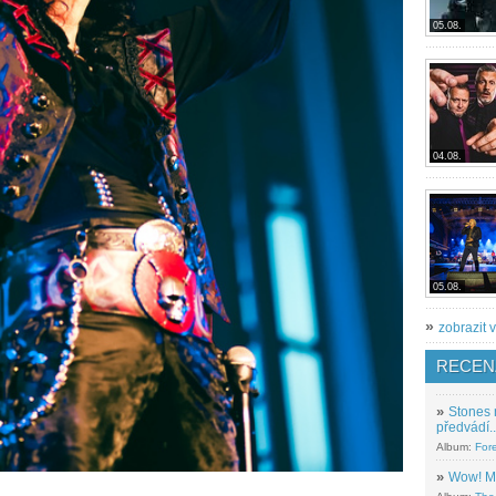
05.08.
04.08.
05.08.
»
zobrazit v
RECEN
»
Stones 
předvádí..
Album:
For
»
Wow! M