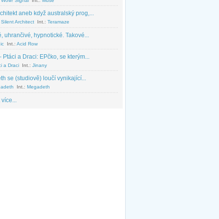
 Wow! Signal
Int.:
Muse
chitekt aneb když australský prog,...
Silent Architect
Int.:
Teramaze
, uhrančivé, hypnotické. Takové...
ic
Int.:
Acid Row
 Ptáci a Draci: EPčko, se kterým...
i a Draci
Int.:
Jinany
 se (studiově) loučí vynikající...
adeth
Int.:
Megadeth
 více...