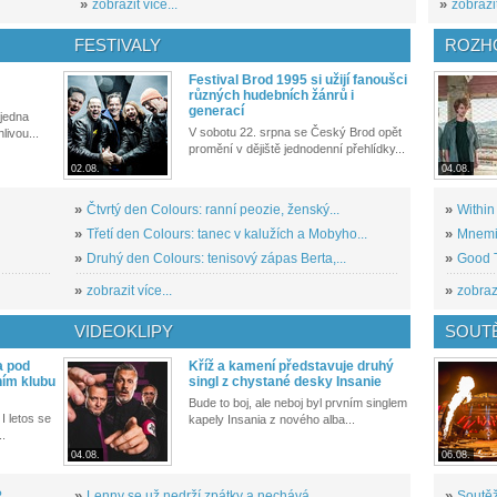
»
zobrazit více...
»
zobrazit
FESTIVALY
ROZH
Festival Brod 1995 si užijí fanoušci
různých hudebních žánrů i
generací
 jedna
V sobotu 22. srpna se Český Brod opět
livou...
promění v dějiště jednodenní přehlídky...
02.08.
04.08.
»
Čtvrtý den Colours: ranní peozie, ženský...
»
Within
»
Třetí den Colours: tanec v kalužích a Mobyho...
»
Mnemic
»
Druhý den Colours: tenisový zápas Berta,...
»
Good T
»
zobrazit více...
»
zobrazi
VIDEOKLIPY
SOUT
a pod
Kříž a kamení představuje druhý
ním klubu
singl z chystané desky Insanie
Bude to boj, ale neboj byl prvním singlem
I letos se
kapely Insania z nového alba...
..
04.08.
06.08.
?
»
Lenny se už nedrží zpátky a nechává...
»
Soutěž