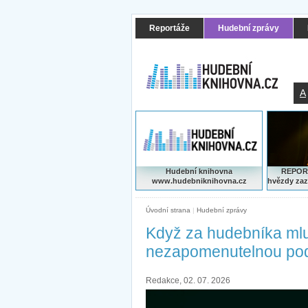
Reportáže
Hudební zprávy
A
Hudební knihovna
REPORT
www.hudebniknihovna.cz
hvězdy zaz
Úvodní strana
|
Hudební zprávy
Když za hudebníka mluv
nezapomenutelnou po
Redakce, 02. 07. 2026