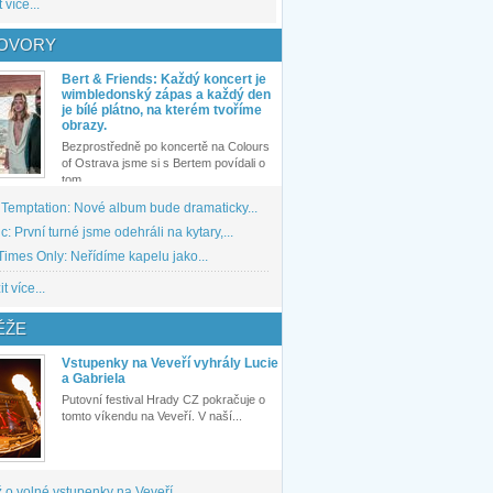
 více...
OVORY
Bert & Friends: Každý koncert je
wimbledonský zápas a každý den
je bílé plátno, na kterém tvoříme
obrazy.
Bezprostředně po koncertě na Colours
of Ostrava jsme si s Bertem povídali o
tom,...
 Temptation: Nové album bude dramaticky...
: První turné jsme odehráli na kytary,...
imes Only: Neřídíme kapelu jako...
t více...
ĚŽE
Vstupenky na Veveří vyhrály Lucie
a Gabriela
Putovní festival Hrady CZ pokračuje o
tomto víkendu na Veveří. V naší...
 o volné vstupenky na Veveří