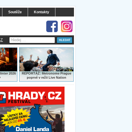
Soutěže
Kontakty
Z
:
Winter 2026
REPORTÁŽ
Metronome Prague
y
poprvé v režii Live Nation