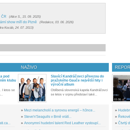
o ČR
(Alice S., 15. 09. 2025)
ární show míří do Plzně
(Redakce, 03. 06. 2026)
ra Kocáb, 24. 07. 2013)
NAŽIVO
REPOR
ka pod
Slavící Kandráčovci přivezou do
ním klubu
pražského Gauče největší hity i
výroční album
. I letos se
Oblíbená slovenská kapela Kandráčovci
...
se letos v srpnu představí také...
05.08.
03.08.
»
Mezi melancholií a syrovou energií – h3nce...
»
Hudební
»
Steve'n'Seagulls v Brně vrátí...
»
Řekové 
i.ca...
»
Anonymní hudební talent Red Leather vystoupí...
»
Čtvrtý 