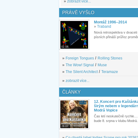
»
zobrazit více...
PRÁVĚ VYŠLO
Montáž 1996–2014
»
Traband
Nová retrospektiva v dvaceti
písních přináší průřez proměn
02.08.
»
Foreign Tongues
/
Rolling Stones
»
The Wow! Signal
/
Muse
»
The Silent Architect
/
Teramaze
»
zobrazit více...
ČLÁNKY
12. Koncert pro Kaštánk
širým nebem v legendár
Modrá Vopice
Čas letí neskutečně rychle.... 
bude 8. srpna v klubu Modrá.
28.07.
»
Co chystá label Indies Scope pro rok 2026