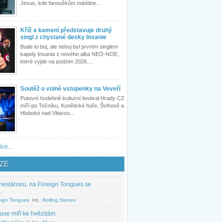
Jesus, kde fanouškům nabídne...
Kříž a kamení představuje druhý
singl z chystané desky Insanie
Bude to boj, ale neboj byl prvním singlem
kapely Insania z nového alba NEO-NOE,
které vyjde na podzim 2026....
Soutěž o volné vstupenky na Veveří
Putovní hudebně-kulturní festival Hrady CZ
míří po Točníku, Kunětické hoře, Švihově a
Hluboké nad Vltavou...
íce...
ZE
nestárnou, na Foreign Tongues se
.
eign Tongues
Int.:
Rolling Stones
use míří ke hvězdám