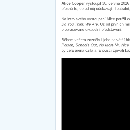
Alice Cooper
vystoupil 30. června 2026
přesně to, co od něj očekávají. Teatrá
Na intro svého vystoupení Alice použil c
Do You Think We Are
. Už od prvních min
propracované divadelní představení.
Během večera zazněly i jeho největší hit
Poison, School's Out, No More Mr. Nice
by celá aréna ožila a fanoušci zpívali 