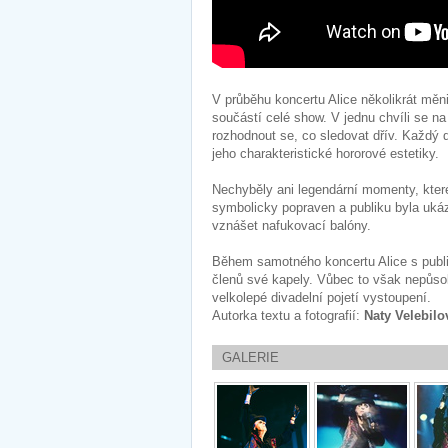
V průběhu koncertu Alice několikrát měni
součástí celé show. V jednu chvíli se n
rozhodnout se, co sledovat dřív. Každý 
jeho charakteristické hororové estetiky
Nechyběly ani legendární momenty, které
symbolicky popraven a publiku byla uká
vznášet nafukovací balóny.
Během samotného koncertu Alice s publi
členů své kapely. Vůbec to však nepůsobi
velkolepé divadelní pojetí vystoupení.
Autorka textu a fotografií:
Naty Velebilo
GALERIE