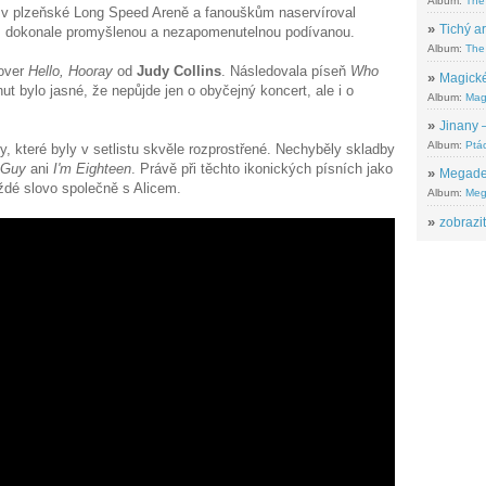
Album:
The
 v plzeňské Long Speed Areně a fanouškům naservíroval
»
Tichý ar
lní, dokonale promyšlenou a nezapomenutelnou podívanou.
Album:
The 
over
Hello, Hooray
od
Judy Collins
. Následovala píseň
Who
»
Magické
ut bylo jasné, že nepůjde jen o obyčejný koncert, ale i o
Album:
Mag
»
Jinany –
Album:
Ptác
y, které byly v setlistu skvěle rozprostřené. Nechyběly skladby
 Guy
ani
I'm Eighteen
. Právě při těchto ikonických písních jako
»
Megadeth
každé slovo společně s Alicem.
Album:
Meg
»
zobrazit