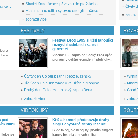
»
Slavící Kandráčovci přivezou do pražského...
i.ca...
»
Čtvrtý 
»
Mezi melancholií a syrovou energií – h3nce...
»
zobrazit
»
zobrazit více...
FESTIVALY
ROZH
Festival Brod 1995 si užijí fanoušci
různých hudebních žánrů i
generací
 jedna
V sobotu 22. srpna se Český Brod opět
livou...
promění v dějiště jednodenní přehlídky...
02.08.
04.08.
»
Čtvrtý den Colours: ranní peozie, ženský...
»
Within
»
Třetí den Colours: tanec v kalužích a Mobyho...
»
Mnemic
»
Druhý den Colours: tenisový zápas Berta,...
»
Good T
»
zobrazit více...
»
zobrazi
VIDEOKLIPY
SOUT
a pod
Kříž a kamení představuje druhý
ním klubu
singl z chystané desky Insanie
Bude to boj, ale neboj byl prvním singlem
I letos se
kapely Insania z nového alba...