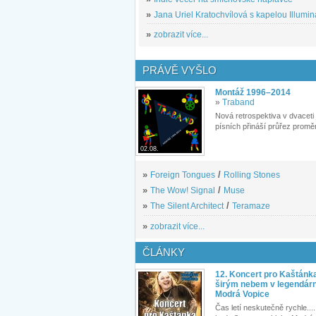
»
Jana Uriel Kratochvílová s kapelou Illuminat
»
zobrazit více...
PRÁVĚ VYŠLO
Montáž 1996–2014
»
Traband
Nová retrospektiva v dvaceti
písních přináší průřez proměn
02.08.
»
Foreign Tongues
/
Rolling Stones
»
The Wow! Signal
/
Muse
»
The Silent Architect
/
Teramaze
»
zobrazit více...
ČLÁNKY
12. Koncert pro Kaštánk
širým nebem v legendár
Modrá Vopice
Čas letí neskutečně rychle.... 