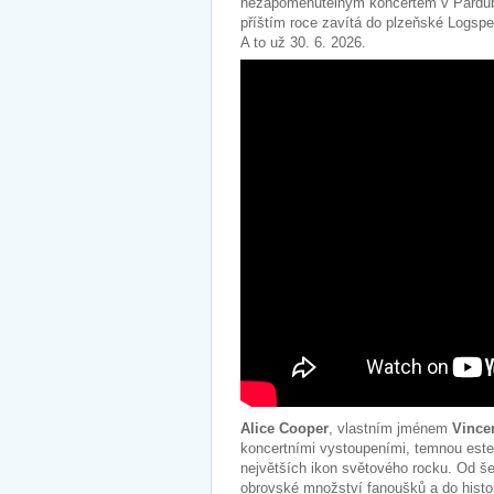
nezapomenutelným koncertem v Pardubi
příštím roce zavítá do plzeňské Logspe
A to už 30. 6. 2026.
Alice Cooper
, vlastním jménem
Vince
koncertními vystoupeními, temnou estet
největších ikon světového rocku. Od šed
obrovské množství fanoušků a do histor