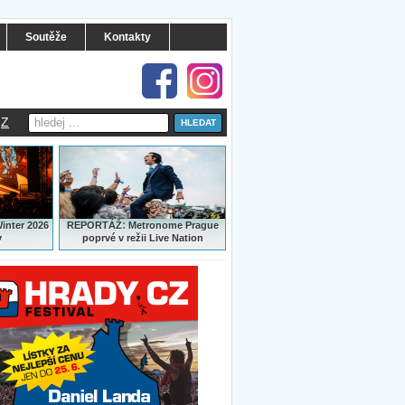
Soutěže
Kontakty
Z
:
Winter 2026
REPORTÁŽ
Metronome Prague
y
poprvé v režii Live Nation