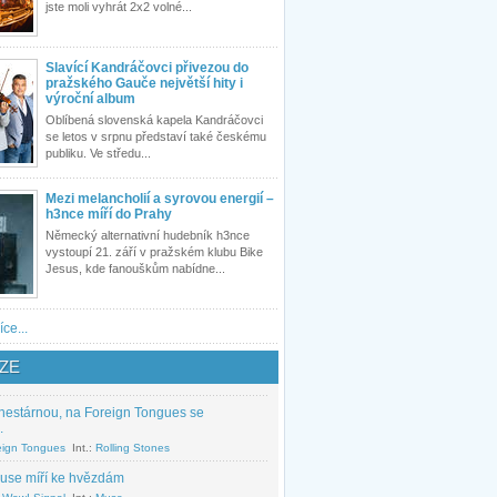
jste moli vyhrát 2x2 volné...
Slavící Kandráčovci přivezou do
pražského Gauče největší hity i
výroční album
Oblíbená slovenská kapela Kandráčovci
se letos v srpnu představí také českému
publiku. Ve středu...
Mezi melancholií a syrovou energií –
h3nce míří do Prahy
Německý alternativní hudebník h3nce
vystoupí 21. září v pražském klubu Bike
Jesus, kde fanouškům nabídne...
íce...
ZE
nestárnou, na Foreign Tongues se
.
eign Tongues
Int.:
Rolling Stones
use míří ke hvězdám