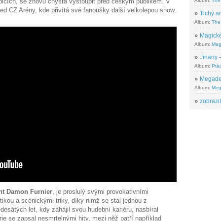
cích, se znovu chystá vystoupit před českým publikem. V
Album:
The
ed CZ Arény, kde přivítá své fanoušky další velkolepou show.
»
Tichý ar
Album:
The 
»
Magické
Album:
Mag
»
Jinany –
Album:
Ptác
»
Megadeth
Album:
Meg
»
zobrazit
nt Damon Furnier
, je proslulý svými provokativními
ikou a scénickými triky, díky nimž se stal jednou z
esátých let, kdy zahájil svou hudební kariéru, nasbíral
ie se zapsal nesmrtelnými hity, mezi něž patří například