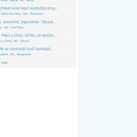
 Wow! Signal
Int.:
Muse
chitekt aneb když australský prog,...
Silent Architect
Int.:
Teramaze
, uhrančivé, hypnotické. Takové...
ic
Int.:
Acid Row
 Ptáci a Draci: EPčko, se kterým...
i a Draci
Int.:
Jinany
 se (studiově) loučí vynikající...
adeth
Int.:
Megadeth
 více...