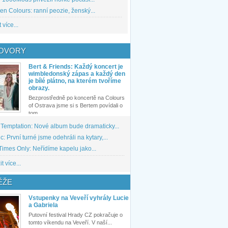
den Colours: ranní peozie, ženský...
 více...
OVORY
Bert & Friends: Každý koncert je
wimbledonský zápas a každý den
je bílé plátno, na kterém tvoříme
obrazy.
Bezprostředně po koncertě na Colours
of Ostrava jsme si s Bertem povídali o
tom,...
 Temptation: Nové album bude dramaticky...
: První turné jsme odehráli na kytary,...
imes Only: Neřídíme kapelu jako...
t více...
ĚŽE
Vstupenky na Veveří vyhrály Lucie
a Gabriela
Putovní festival Hrady CZ pokračuje o
tomto víkendu na Veveří. V naší...