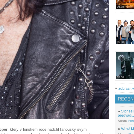
06.08.
05.08.
05.08.
»
zobrazit v
RECEN
»
Stones 
předvádí..
Album:
For
»
Wow! M
oper
, který v loňském roce nadchl fanoušky svým