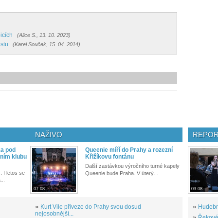
icích
(Alice S., 13. 10. 2023)
estu
(Karel Souček, 15. 04. 2014)
NAŽIVO
REPOR
ka pod
Queenie míří do Prahy a rozezní
ním klubu
Křižíkovu fontánu
Další zastávkou výročního turné kapely
. I letos se
Queenie bude Praha. V úterý...
...
07.08.
03.08.
»
Kurt Vile přiveze do Prahy svou dosud
»
Hudební
nejosobnější...
»
Řekové 