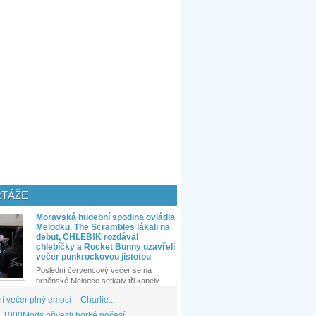
TÁŽE
Moravská hudební spodina ovládla
Melodku. The Scrambles lákali na
debut, CHLEB!K rozdával
chlebíčky a Rocket Bunny uzavřeli
večer punkrockovou jistotou
Poslední červencový večer se na
brněnské Melodce setkaly tři kapely...
 večer plný emocí – Charlie...
1000Mods přivezli horké počasí...