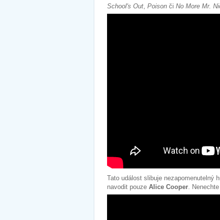
School's Out
,
Poison
či
No More Mr. N
Tato událost slibuje nezapomenutelný h
navodit pouze
Alice Cooper
. Nenechte 