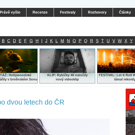
Právě vyšlo
Recenze
Festivaly
Rozhovory
Články
B
C
D
E
F
G
H
I
J
K
L
M
N
O
P
Q
R
S
T
U
V
W
X
Y
ÁŽ: Hollywoodské
KLIP: Rybičky 48 natočily
FESTIVAL:
Let It Roll 
ářily v brněnském Sonu
nový
videoklip
lámal rekord
po dvou letech do ČR