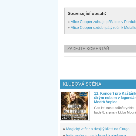
Související obsah:
»
Alice Cooper zahraje příští rok v Pardub
»
Alice Cooper ozdobí pátý ročník Metalf
ZADEJTE KOMENTÁŘ
KLUBOVÁ SCÉNA
12. Koncert pro Kaštán
širým nebem v legendár
Modrá Vopice
Čas letí neskutečně rychle...
bude 8. srpna v klubu Modrá
28.07.
»
Magický večer a dvojitý křest na Cargo...
»
Indie večer na smíchovské náplavce