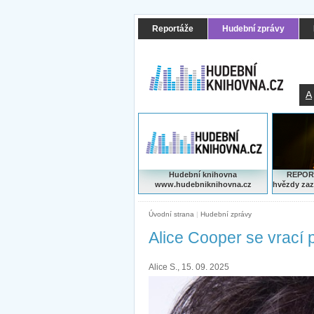
Reportáže
Hudební zprávy
A
Hudební knihovna
REPORT
www.hudebniknihovna.cz
hvězdy zaz
Úvodní strana
|
Hudební zprávy
Alice Cooper se vrací 
Alice S., 15. 09. 2025