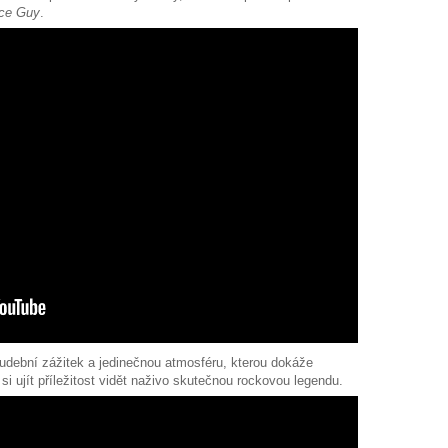
ice Guy
.
udební zážitek a jedinečnou atmosféru, kterou dokáže
si ujít příležitost vidět naživo skutečnou rockovou legendu.