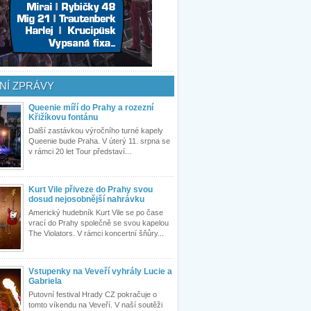
NÍ ZPRÁVY
Queenie míří do Prahy a rozezní
Křižíkovu fontánu
Další zastávkou výročního turné kapely
Queenie bude Praha. V úterý 11. srpna se
v rámci 20 let Tour představí...
Kurt Vile přiveze do Prahy svou
dosud nejosobnější nahrávku
Americký hudebník Kurt Vile se po čase
vrací do Prahy společně se svou kapelou
The Violators. V rámci koncertní šňůry...
Vstupenky na Veveří vyhrály Lucie a
Gabriela
Putovní festival Hrady CZ pokračuje o
tomto víkendu na Veveří. V naší soutěži