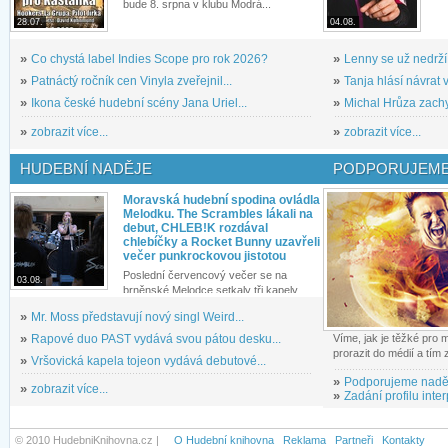
bude 8. srpna v klubu Modrá...
28.07.
04.08.
»
Co chystá label Indies Scope pro rok 2026?
»
Lenny se už nedrží
»
Patnáctý ročník cen Vinyla zveřejnil...
»
Tanja hlásí návrat v
»
Ikona české hudební scény Jana Uriel...
»
Michal Hrůza zachyc
»
zobrazit více...
»
zobrazit více...
HUDEBNÍ NADĚJE
PODPORUJEME
Moravská hudební spodina ovládla
Melodku. The Scrambles lákali na
debut, CHLEB!K rozdával
chlebíčky a Rocket Bunny uzavřeli
večer punkrockovou jistotou
Poslední červencový večer se na
03.08.
brněnské Melodce setkaly tři kapely...
»
Mr. Moss představují nový singl Weird...
»
Rapové duo PAST vydává svou pátou desku...
Víme, jak je těžké pro
prorazit do médií a tím
»
Vršovická kapela tojeon vydává debutové...
»
Podporujeme nadě
»
zobrazit více...
»
Zadání profilu inter
© 2010 HudebniKnihovna.cz |
O Hudební knihovna
Reklama
Partneři
Kontakty