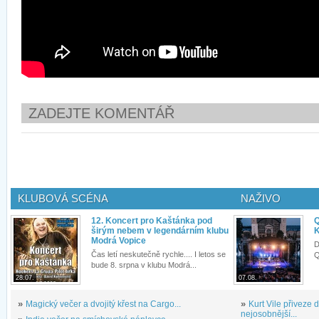
ZADEJTE KOMENTÁŘ
KLUBOVÁ SCÉNA
NAŽIVO
12. Koncert pro Kaštánka pod
Q
širým nebem v legendárním klubu
K
Modrá Vopice
D
Čas letí neskutečně rychle.... I letos se
Q
bude 8. srpna v klubu Modrá...
28.07.
07.08.
»
Magický večer a dvojitý křest na Cargo...
»
Kurt Vile přiveze
nejosobnější...