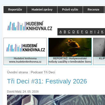
Reportáže
Hudební zprávy
Právě vyšlo
Recenze
A
B
C
D
E
F
G
H
I
J
K
Hudební knihovna
REPORTÁŽ: Hollywoodské
KLIP
www.hudebniknihovna.cz
hvězdy zazářily v brněnském Sonu
Úvodní strana
|
Podcast Tři Deci
Tři Deci #31: Festivaly 2026
David Malý, 24. 05. 2026