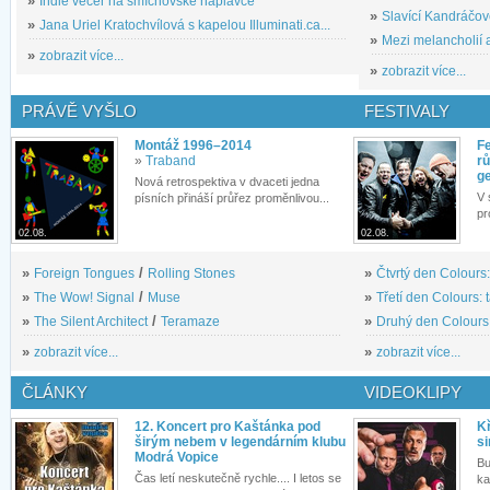
»
Indie večer na smíchovské náplavce
»
Slavící Kandráčov
»
Jana Uriel Kratochvílová s kapelou Illuminati.ca...
»
Mezi melancholií a
»
zobrazit více...
»
zobrazit více...
PRÁVĚ VYŠLO
FESTIVALY
Montáž 1996–2014
Fe
»
Traband
rů
g
Nová retrospektiva v dvaceti jedna
V 
písních přináší průřez proměnlivou...
pr
02.08.
02.08.
»
Foreign Tongues
/
Rolling Stones
»
Čtvrtý den Colours:
»
The Wow! Signal
/
Muse
»
Třetí den Colours: 
»
The Silent Architect
/
Teramaze
»
Druhý den Colours: 
»
zobrazit více...
»
zobrazit více...
ČLÁNKY
VIDEOKLIPY
12. Koncert pro Kaštánka pod
Kř
širým nebem v legendárním klubu
si
Modrá Vopice
Bu
Čas letí neskutečně rychle.... I letos se
ka