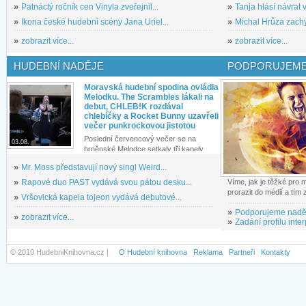
»
Patnáctý ročník cen Vinyla zveřejnil...
»
Tanja hlásí návrat v
»
Ikona české hudební scény Jana Uriel...
»
Michal Hrůza zachyc
»
zobrazit více...
»
zobrazit více...
HUDEBNÍ NADĚJE
PODPORUJEME
Moravská hudební spodina ovládla
Melodku. The Scrambles lákali na
debut, CHLEB!K rozdával
chlebíčky a Rocket Bunny uzavřeli
večer punkrockovou jistotou
Poslední červencový večer se na
03.08.
brněnské Melodce setkaly tři kapely...
»
Mr. Moss představují nový singl Weird...
»
Rapové duo PAST vydává svou pátou desku...
Víme, jak je těžké pro
prorazit do médií a tím
»
Vršovická kapela tojeon vydává debutové...
»
Podporujeme nadě
»
zobrazit více...
»
Zadání profilu inter
© 2010 HudebniKnihovna.cz |
O Hudební knihovna
Reklama
Partneři
Kontakty