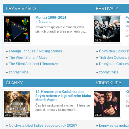
PRÁVĚ VYŠLO
FESTIVALY
Montáž 1996–2014
Fe
»
Traband
rů
g
Nová retrospektiva v dvaceti jedna
V 
písních přináší průřez proměnlivou...
pr
02.08.
02.08.
»
Foreign Tongues
/
Rolling Stones
»
Čtvrtý den Colours:
»
The Wow! Signal
/
Muse
»
Třetí den Colours: 
»
The Silent Architect
/
Teramaze
»
Druhý den Colours: 
»
zobrazit více...
»
zobrazit více...
ČLÁNKY
VIDEOKLIPY
12. Koncert pro Kaštánka pod
Kř
širým nebem v legendárním klubu
si
Modrá Vopice
Bu
Čas letí neskutečně rychle.... I letos se
ka
bude 8. srpna v klubu Modrá...
28.07.
04.08.
»
Co chystá label Indies Scope pro rok 2026?
»
Lenny se už nedrží