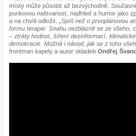
místy může působit až bezvýchodně. Současně
punkovou naštvanost, nadhled a humor jako způ
a na chvíli odložit.
„Spíš než o prvoplánovou a
formu terapie. Snahu nezbláznit se ze všeho, 
– ztráty hodnot, šíření dezinformací, klimatické
demokracie. Možná i návod, jak se z toho všeh
frontman kapely a autor skladeb
Ondřej Švand