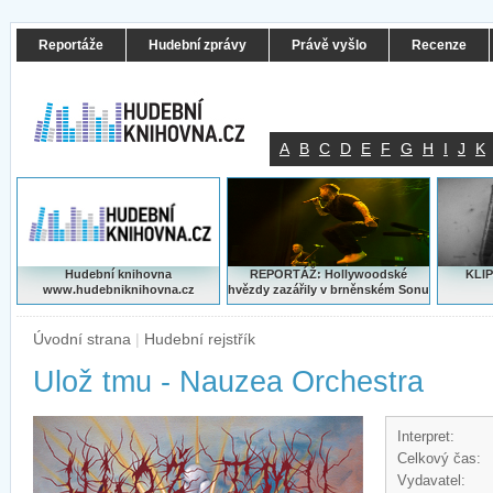
Reportáže
Hudební zprávy
Právě vyšlo
Recenze
A
B
C
D
E
F
G
H
I
J
K
Hudební knihovna
REPORTÁŽ: Hollywoodské
KLIP
www.hudebniknihovna.cz
hvězdy zazářily v brněnském Sonu
Úvodní strana
|
Hudební rejstřík
Ulož tmu - Nauzea Orchestra
Interpret:
Celkový čas:
Vydavatel: