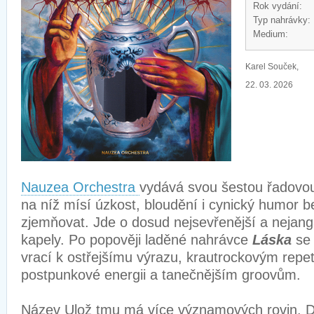
Rok vydání:
Typ nahrávky:
Medium:
Karel Souček,
22. 03. 2026
Nauzea Orchestra
vydává svou šestou řadov
na níž mísí úzkost, bloudění i cynický humor b
zjemňovat. Jde o dosud nejsevřenější a nejang
kapely. Po popověji laděné nahrávce
Láska
se 
vrací k ostřejšímu výrazu, krautrockovým repe
postpunkové energii a tanečnějším groovům.
Název Ulož tmu má více významových rovin. D