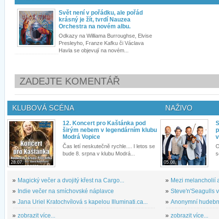
Svět není v pořádku, ale pořád
krásný je žít, tvrdí Nauzea
Orchestra na novém albu.
Odkazy na Williama Burroughse, Elvise
Presleyho, Franze Kafku či Václava
Havla se objevují na novém...
ZADEJTE KOMENTÁŘ
KLUBOVÁ SCÉNA
NAŽIVO
12. Koncert pro Kaštánka pod
S
širým nebem v legendárním klubu
p
Modrá Vopice
v
Čas letí neskutečně rychle.... I letos se
O
bude 8. srpna v klubu Modrá...
s
28.07.
05.08.
»
Magický večer a dvojitý křest na Cargo...
»
Mezi melancholií a
»
Indie večer na smíchovské náplavce
»
Steve'n'Seagulls v 
»
Jana Uriel Kratochvílová s kapelou Illuminati.ca...
»
Anonymní hudební 
»
zobrazit více...
»
zobrazit více...