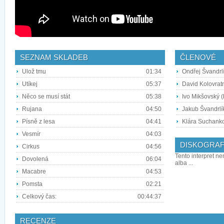
SEZNAM SKLADEB
ČLENOVÉ
Ulož tmu
01:34
Ondřej Švandrlí
Utíkej
05:37
David Kolovratní
Něco se musí stát
05:38
Ivo Mikšovský 
Rujana
04:50
Jakub Švandrlík
Písně z lesa
04:41
Klára Suchanko
Vesmír
04:03
DISKOGRAF
Cirkus
04:56
Tento interpret ne
Dovolená
06:04
alba ...
Macabre
04:53
Pomsta
02:21
Celkový čas:
00:44:37
RECENZE