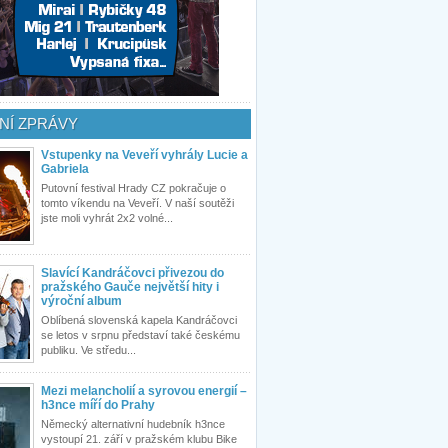
NÍ ZPRÁVY
Vstupenky na Veveří vyhrály Lucie a
Gabriela
Putovní festival Hrady CZ pokračuje o
tomto víkendu na Veveří. V naší soutěži
jste moli vyhrát 2x2 volné...
Slavící Kandráčovci přivezou do
pražského Gauče největší hity i
výroční album
Oblíbená slovenská kapela Kandráčovci
se letos v srpnu představí také českému
publiku. Ve středu...
Mezi melancholií a syrovou energií –
h3nce míří do Prahy
Německý alternativní hudebník h3nce
vystoupí 21. září v pražském klubu Bike