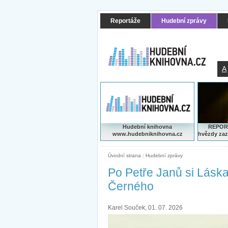
Reportáže
Hudební zprávy
A
Hudební knihovna
REPORT
www.hudebniknihovna.cz
hvězdy zaz
Úvodní strana
|
Hudební zprávy
Po Petře Janů si Láska
Černého
Karel Souček, 01. 07. 2026