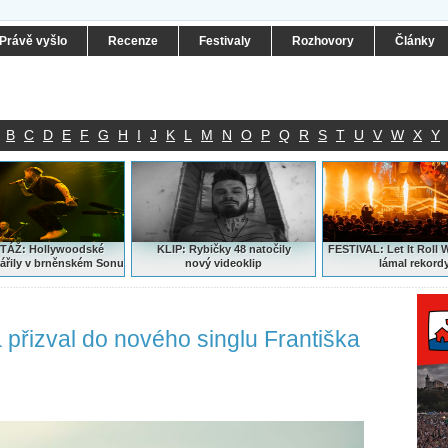
Právě vyšlo
Recenze
Festivaly
Rozhovory
Články
B
C
D
E
F
G
H
I
J
K
L
M
N
O
P
Q
R
S
T
U
V
W
X
Y
ÁŽ: Hollywoodské
KLIP: Rybičky 48 natočily
FESTIVAL:
Let It Roll 
ářily v brněnském Sonu
nový
videoklip
lámal rekord
 přizval do nového singlu Františka