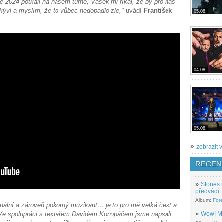
e 2024 potkali na našem turné, Vašek mi říkal, že by pro nás
kývl a myslím, že to vůbec nedopadlo zle,"
uvádí
František
05.08.
04.08.
05.08.
»
zobrazit v
RECEN
»
Stones 
předvádí..
Album:
For
sionální a zároveň pokorný muzikant… je to pro mě velká čest a
»
Wow! M
. Ve spolupráci s textařem Davidem Konopáčem jsme napsali