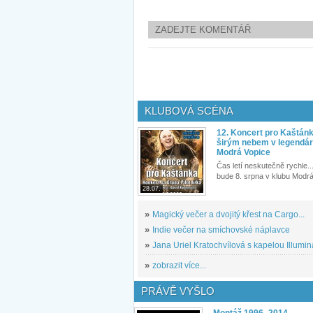
ZADEJTE KOMENTÁŘ
KLUBOVÁ SCÉNA
12. Koncert pro Kaštán
širým nebem v legendár
Modrá Vopice
Čas letí neskutečně rychle...
bude 8. srpna v klubu Modrá
28.07.
»
Magický večer a dvojitý křest na Cargo...
»
Indie večer na smíchovské náplavce
»
Jana Uriel Kratochvílová s kapelou Illuminat
»
zobrazit více...
PRÁVĚ VYŠLO
Montáž 1996–2014