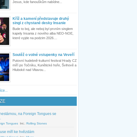
Jesus, kde fanouškům nabídne...
Kříž a kamení představuje druhý
singl z chystané desky Insanie
Bude to boj, ale neboj byl prvním singlem
kapely Insania z nového alba NEO-NOE,
které vyjde na podzim 2026....
Soutěž o volné vstupenky na Veveří
Putovní hudebně-kulturní festival Hrady CZ
míří po Točníku, Kunětické hoře, Švihově a
Hluboké nad Vltavou...
íce...
ZE
nestárnou, na Foreign Tongues se
.
eign Tongues
Int.:
Rolling Stones
use míří ke hvězdám