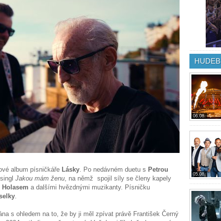
HUDEB
06.08.
dové album písničkáře
Lásky
. Po nedávném duetu s
Petrou
05.08.
 singl
Jakou mám ženu
, na němž spojil síly se členy kapely
 Holasem
a dalšími hvězdnými muzikanty. Písničku
selky
.
ána s ohledem na to, že by ji měl zpívat právě František Černý