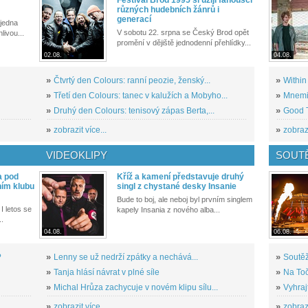
různých hudebních žánrů i
generací
 jedna
V sobotu 22. srpna se Český Brod opět
livou...
promění v dějiště jednodenní přehlídky...
02.08.
04.08.
»
Čtvrtý den Colours: ranní peozie, ženský...
»
Within
»
Třetí den Colours: tanec v kalužích a Mobyho...
»
Mnemic
»
Druhý den Colours: tenisový zápas Berta,...
»
Good T
»
zobrazit více...
»
zobrazi
VIDEOKLIPY
SOUT
a pod
Kříž a kamení představuje druhý
ním klubu
singl z chystané desky Insanie
Bude to boj, ale neboj byl prvním singlem
I letos se
kapely Insania z nového alba...
..
04.08.
06.08.
?
»
Lenny se už nedrží zpátky a nechává...
»
Soutěž
»
Tanja hlásí návrat v plné síle
»
Na Toč
»
Michal Hrůza zachycuje v novém klipu sílu...
»
Vyhraj
»
zobrazit více...
»
zobrazi