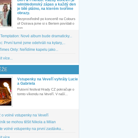
wimbledonský zápas a každý den
je bílé plátno, na kterém tvoříme
obrazy.
Bezprostředně po koncertě na Colours
of Ostrava jsme si s Bertem povídali o
tom,...
 Temptation: Nové album bude dramaticky...
: První turné jsme odehráli na kytary,...
imes Only: Neřídíme kapelu jako...
t více...
ĚŽE
Vstupenky na Veveří vyhrály Lucie
a Gabriela
Putovní festival Hrady CZ pokračuje o
tomto víkendu na Veveří. V naší...
 o volné vstupenky na Veveří
ník se mohou těšit Nikola a Milan
te volné vstupenky na první zastávku...
t více...