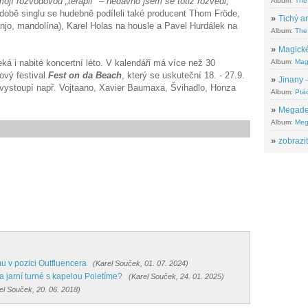
mojí rozvodovou „terapií" – nedávno jsem se totiž rozvedl,"
Album:
The
podobě singlu se hudebně podíleli také producent Thom Fröde,
»
Tichý ar
o, mandolína), Karel Holas na housle a Pavel Hurdálek na
Album:
The 
»
Magické
Album:
Mag
á i nabité koncertní léto. V kalendáři má více než 30
jový festival
Fest on da Beach
, který se uskuteční 18. - 27.9.
»
Jinany –
 vystoupí např. Vojtaano, Xavier Baumaxa, Švihadlo, Honza
Album:
Ptác
»
Megadeth
Album:
Meg
»
zobrazit
mu v pozici Outfluencera
(Karel Souček, 01. 07. 2024)
a jarní turné s kapelou Poletíme?
(Karel Souček, 24. 01. 2025)
el Souček, 20. 06. 2018)