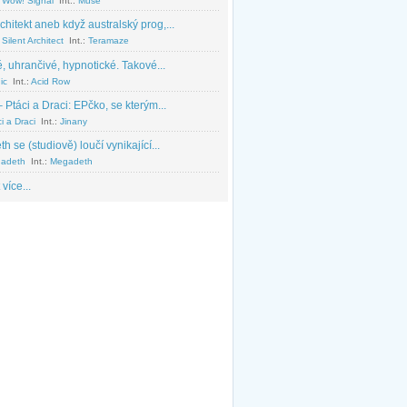
 Wow! Signal
Int.:
Muse
chitekt aneb když australský prog,...
Silent Architect
Int.:
Teramaze
, uhrančivé, hypnotické. Takové...
ic
Int.:
Acid Row
 Ptáci a Draci: EPčko, se kterým...
i a Draci
Int.:
Jinany
 se (studiově) loučí vynikající...
adeth
Int.:
Megadeth
 více...