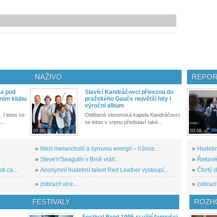
NAŽIVO
REPOR
ka pod
Slavící Kandráčovci přivezou do
ním klubu
pražského Gauče největší hity i
výroční album
. I letos se
Oblíbená slovenská kapela Kandráčovci
...
se letos v srpnu představí také...
05.08.
03.08.
»
Mezi melancholií a syrovou energií – h3nce...
»
Hudební
»
Steve'n'Seagulls v Brně vrátí...
»
Řekové 
i.ca...
»
Anonymní hudební talent Red Leather vystoupí...
»
Čtvrtý 
»
zobrazit více...
»
zobrazit
FESTIVALY
ROZH
Festival Brod 1995 si užijí fanoušci