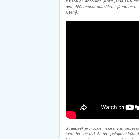
z kapely Čechomor.
„Když jsme se v roc
dva chtěl napsat písničku… já mu na to 
Černý
.
„František je hrozně inspirativní, profe
jsem hrozně rád, že na spolupráci kývl