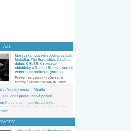
TÁŽE
Moravská hudební spodina ovládla
Melodku. The Scrambles lákali na
debut, CHLEB!K rozdával
chlebíčky a Rocket Bunny uzavřeli
večer punkrockovou jistotou
Poslední červencový večer se na
brněnské Melodce setkaly tři kapely...
 večer plný emocí – Charlie...
1000Mods přivezli horké počasí...
den Colours: ranní peozie, ženský...
 více...
OVORY
Bert & Friends: Každý koncert je