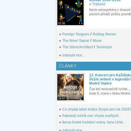
»
Traband
Nová retrospektiva v dvaceti
písních přináší průřez proměn
02.08.
»
Foreign Tongues
/
Rolling Stones
»
The Wow! Signal
/
Muse
»
The Silent Architect
/
Teramaze
»
zobrazit více...
ČLÁNKY
12. Koncert pro Kaštánk
širým nebem v legendár
Modrá Vopice
Čas letí neskutečně rychle.... 
bude 8. srpna v klubu Modrá.
28.07.
»
Co chystá label Indies Scope pro rok 2026
»
Patnáctý ročník cen Vinyla zveřejnil...
»
Ikona české hudební scény Jana Uriel...
»
zobrazit více...