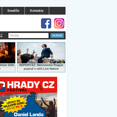
Soutěže
Kontakty
Z
:
Winter 2026
REPORTÁŽ
Metronome Prague
y
poprvé v režii Live Nation