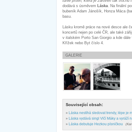
tuhle píseň, která je zároveň tak trochu 
dodává s úsměvem
Láska
. Na finální 
bubeník Adam Jánošík, Honza Máca (banj
basu.
Lásku kromě práce na nové desce ale ček
koncertů nejen po celé ČR, ale také záři
v italském Porto San Giorgio a kde dále
Křížek nebo Byt číslo 4.
GALERIE
Související obsah:
»
Láska nestíhá sledovat trendy, lépe je 
»
Láska vydává singl Vlčí Máky a vyráží n
»
Láska debutuje Hezkou písničkou
(Kar