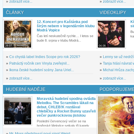
»
zobrazit více...
»
zobrazit více...
ČLÁNKY
VIDEOKLIPY
12. Koncert pro Kaštánka pod
Kř
širým nebem v legendárním klubu
si
Modrá Vopice
Bu
Čas letí neskutečně rychle.... I letos se
ka
bude 8. srpna v klubu Modrá...
28.07.
04.08.
»
Co chystá label Indies Scope pro rok 2026?
»
Lenny se už nedrží
»
Patnáctý ročník cen Vinyla zveřejnil...
»
Tanja hlásí návrat v
»
Ikona české hudební scény Jana Uriel...
»
Michal Hrůza zachyc
»
zobrazit více...
»
zobrazit více...
HUDEBNÍ NADĚJE
PODPORUJEME
Moravská hudební spodina ovládla
Melodku. The Scrambles lákali na
debut, CHLEB!K rozdával
chlebíčky a Rocket Bunny uzavřeli
večer punkrockovou jistotou
Poslední červencový večer se na
03.08.
brněnské Melodce setkaly tři kapely...
»
Mr. Moss představují nový singl Weird...