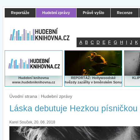
Reportáže
Hudební zprávy
Právě vyšlo
Recenze
A
B
C
D
E
F
G
H
I
J
K
Hudební knihovna
REPORTÁŽ: Hollywoodské
KLIP
www.hudebniknihovna.cz
hvězdy zazářily v brněnském Sonu
Úvodní strana
|
Hudební zprávy
Láska debutuje Hezkou písničkou
Karel Souček, 20. 06. 2018