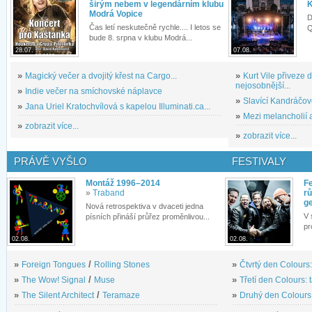
širým nebem v legendárním klubu
K
Modrá Vopice
D
Čas letí neskutečně rychle.... I letos se
Q
bude 8. srpna v klubu Modrá...
28.07.
07.08.
»
Magický večer a dvojitý křest na Cargo...
»
Kurt Vile přiveze
nejosobnější...
»
Indie večer na smíchovské náplavce
»
Slavící Kandráčov
»
Jana Uriel Kratochvílová s kapelou Illuminati.ca...
»
Mezi melancholií a
»
zobrazit více...
»
zobrazit více...
PRÁVĚ VYŠLO
FESTIVALY
Montáž 1996–2014
Fe
»
Traband
rů
g
Nová retrospektiva v dvaceti jedna
V 
písních přináší průřez proměnlivou...
pr
02.08.
02.08.
»
Foreign Tongues
/
Rolling Stones
»
Čtvrtý den Colours:
»
The Wow! Signal
/
Muse
»
Třetí den Colours: 
»
The Silent Architect
/
Teramaze
»
Druhý den Colours: 