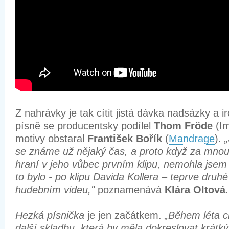
Z nahrávky je tak cítit jistá dávka nadsázky a i
písně se producentsky podílel
Thom Fröde
(Im
motivy obstaral
František Bořík
(
Mandrage
).
se známe už nějaký čas, a proto když za mnou
hraní v jeho vůbec prvním klipu, nemohla jse
to bylo - po klipu Davida Kollera – teprve druh
hudebním videu,"
poznamenává
Klára Oltová
.
Hezká písnička
je jen začátkem.
„Během léta c
další skladbu, která by měla dokreslovat krát