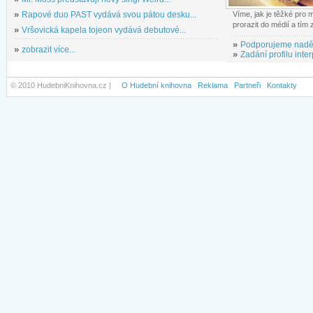
»
Rapové duo PAST vydává svou pátou desku...
Víme, jak je těžké pro
prorazit do médií a tím
»
Vršovická kapela tojeon vydává debutové...
»
Podporujeme nadě
»
zobrazit více...
»
Zadání profilu inter
© 2010 HudebniKnihovna.cz |
O Hudební knihovna
Reklama
Partneři
Kontakty