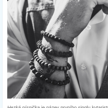
Hezká písnička
je název prvního singlu kytari