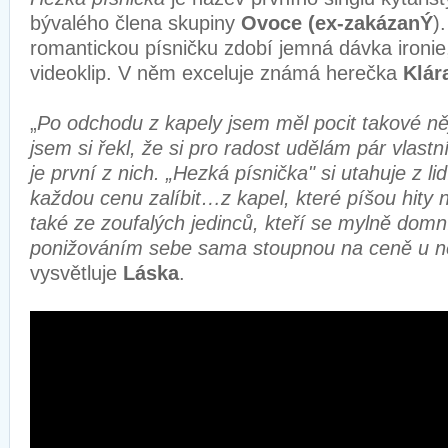
bývalého člena skupiny
Ovoce (ex-zakázanÝ
)
romantickou písničku zdobí jemná dávka ironie
videoklip. V něm exceluje známá herečka
Klár
„
Po odchodu z kapely jsem měl pocit takové 
jsem si řekl, že si pro radost udělám pár vlastn
je první z nich. „Hezká písnička" si utahuje z lid
každou cenu zalíbit…z kapel, které píšou hit
také ze zoufalých jedinců, kteří se mylně domní
ponižováním sebe sama stoupnou na ceně u ně
vysvětluje
Láska
.