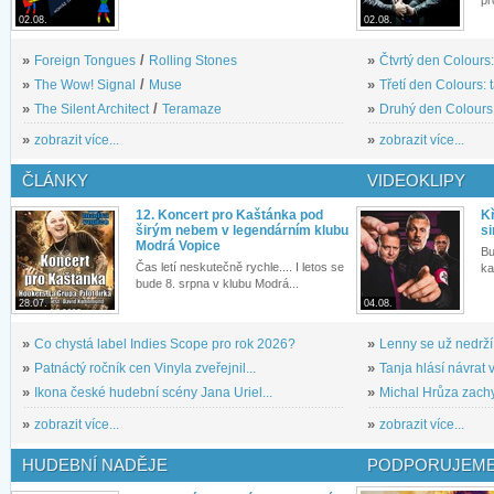
02.08.
02.08.
»
Foreign Tongues
/
Rolling Stones
»
Čtvrtý den Colours:
»
The Wow! Signal
/
Muse
»
Třetí den Colours: 
»
The Silent Architect
/
Teramaze
»
Druhý den Colours: 
»
zobrazit více...
»
zobrazit více...
ČLÁNKY
VIDEOKLIPY
12. Koncert pro Kaštánka pod
Kř
širým nebem v legendárním klubu
si
Modrá Vopice
Bu
Čas letí neskutečně rychle.... I letos se
ka
bude 8. srpna v klubu Modrá...
28.07.
04.08.
»
Co chystá label Indies Scope pro rok 2026?
»
Lenny se už nedrží
»
Patnáctý ročník cen Vinyla zveřejnil...
»
Tanja hlásí návrat v
»
Ikona české hudební scény Jana Uriel...
»
Michal Hrůza zachyc
»
zobrazit více...
»
zobrazit více...
HUDEBNÍ NADĚJE
PODPORUJEME