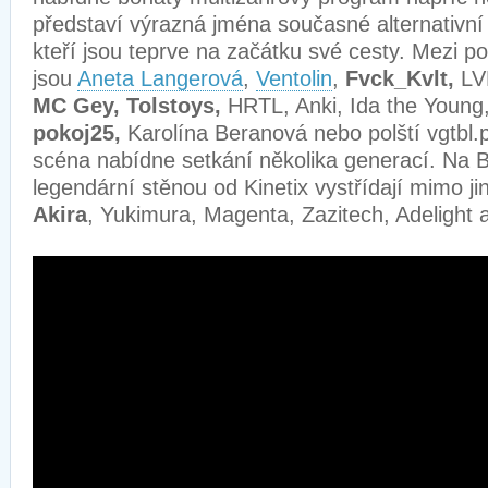
představí výrazná jména současné alternativní s
kteří jsou teprve na začátku své cesty. Mezi p
jsou
Aneta Langerová
,
Ventolin
,
Fvck_Kvlt,
LV
MC Gey, Tolstoys,
HRTL, Anki, Ida the Young
pokoj25,
Karolína Beranová nebo polští vgtbl.p
scéna nabídne setkání několika generací. Na B
legendární stěnou od Kinetix vystřídají mimo j
Akira
, Yukimura, Magenta, Zazitech, Adelight