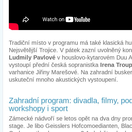
Tradiční místo v programu má také klasická hu
Nejsvětější Trojice. V pátek zazní uvolněný kon
Ludmily Pavlové
v houslovo-kytarovém Duu Af
vystoupí přední česká sopranistka
Irena Trou
varhanice Jiřiny Marešové. Na zahradní busker
uskuteční mnoho akustických vystoupení.
Zahradní program: divadla, filmy, pod
workshopy i sport
Zámecké nádvoří se letos opět na dva dny pro
stage. Je libo Geisslers Hofcomoedianten, Bl