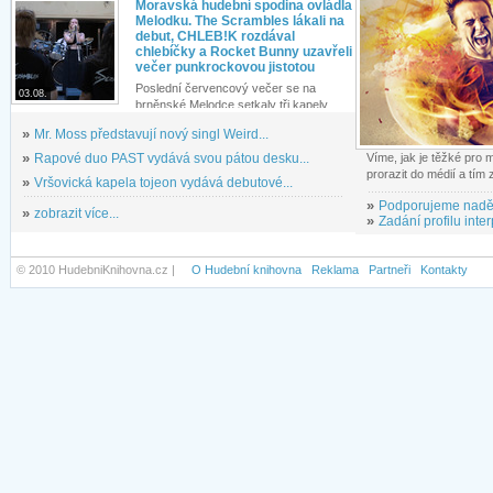
Moravská hudební spodina ovládla
Melodku. The Scrambles lákali na
debut, CHLEB!K rozdával
chlebíčky a Rocket Bunny uzavřeli
večer punkrockovou jistotou
Poslední červencový večer se na
03.08.
brněnské Melodce setkaly tři kapely...
»
Mr. Moss představují nový singl Weird...
»
Rapové duo PAST vydává svou pátou desku...
Víme, jak je těžké pro
prorazit do médií a tím
»
Vršovická kapela tojeon vydává debutové...
»
Podporujeme nadě
»
zobrazit více...
»
Zadání profilu inter
© 2010 HudebniKnihovna.cz |
O Hudební knihovna
Reklama
Partneři
Kontakty