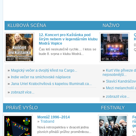
KLUBOVÁ SCÉNA
NAŽIVO
12. Koncert pro Kaštánka pod
Q
širým nebem v legendárním klubu
K
Modrá Vopice
D
Čas letí neskutečně rychle.... I letos se
Q
bude 8. srpna v klubu Modrá...
28.07.
07.08.
»
Magický večer a dvojitý křest na Cargo...
»
Kurt Vile přiveze
nejosobnější...
»
Indie večer na smíchovské náplavce
»
Slavící Kandráčov
»
Jana Uriel Kratochvílová s kapelou Illuminati.ca...
»
Mezi melancholií a
»
zobrazit více...
»
zobrazit více...
PRÁVĚ VYŠLO
FESTIVALY
Montáž 1996–2014
Fe
»
Traband
rů
g
Nová retrospektiva v dvaceti jedna
V 
písních přináší průřez proměnlivou...
pr