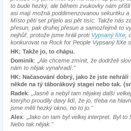
to bude hezký, ale během zvukovky nám přišli ř
asi mají možná poddimenzovanou sekuritku a že
Místo pěti set přijelo asi pět tisíc. Takže nás 
přesun, pak druhej přesun a samozřejmě to vy
nejhůř, protože jsme hráli proti
Vypsaný fiXe
, 
konkurovat na Rock for People Vypsaný fiXe 
HK: Takže jo, to chápu.
Dominik
: „
Ale chceme zmínit, že dodrželi slovo
nám to nějak vynahradí."
HK: Načasování dobrý, jako že jste nehráli 
někde na tý táborákový stagei nebo tak. (s
Radek
: „Jasně a nebyl tam nějakej další velkej
kterýho proudily davy lidí, že jo, třeba na hlav
jsme měli hezký okno, no to jo."
Alex
: „
Jako on tam byl velkej interpret. Byl t
Nebo tak nějak."