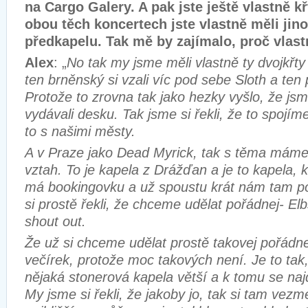
na Cargo Galery. A pak jste ještě vlastně kř
obou těch koncertech jste vlastně měli jinou
předkapelu. Tak mě by zajímalo, proč vlas
Alex
: „
No tak my jsme měli vlastně ty dvojkřty
ten brněnský si vzali víc pod sebe Sloth a ten
Protože to zrovna tak jako hezky vyšlo, že js
vydávali desku. Tak jsme si řekli, že to spojím
to s našimi městy.
A v Praze jako Dead Myrick, tak s těma máme
vztah. To je kapela z Drážďan a je to kapela, 
má bookingovku a už spoustu krát nám tam p
si prostě řekli, že chceme udělat pořádnej- E
shout out.
Že už si chceme udělat prostě takovej pořádne
večírek, protože moc takových není. Je to tak,
nějaká stonerová kapela větší a k tomu se naj
My jsme si řekli, že jakoby jo, tak si tam vez