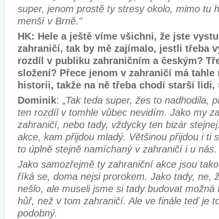
super, jenom prostě ty stresy okolo, mimo tu h
menší v Brně."
HK: Hele a ještě víme všichni, že jste vystu
zahraničí, tak by mě zajímalo, jestli třeba 
rozdíl v publiku zahraničním a českým? Tř
složení? Přece jenom v zahraničí má tahle 
historii, takže na ně třeba chodí starší lidi
Dominik
: „
Tak teda super, žes to nadhodila, p
ten rozdíl v tomhle vůbec nevidím. Jako my za
zahraničí, nebo tady, vždycky ten bizár stejnej.
akce, kam přijdou mladý. Většinou přijdou i ti st
to úplně stejně namíchaný v zahraničí i u nás.
Jako samozřejmě ty zahraniční akce jsou takový
říká se, doma nejsi prorokem. Jako tady, ne, ž
nešlo, ale museli jsme si tady budovat možn
hůř, než v tom zahraničí. Ale ve finále teď je t
podobný.