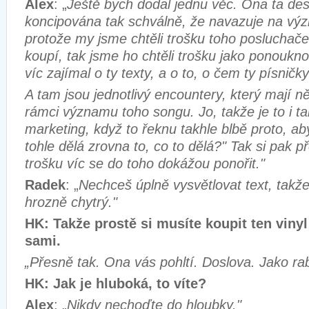
Alex
: „
Ještě bych dodal jednu věc. Ona ta de
koncipována tak schválně, že navazuje na vý
protože my jsme chtěli trošku toho posluchače
koupí, tak jsme ho chtěli trošku jako ponoukn
víc zajímal o ty texty, a o to, o čem ty písničky
A tam jsou jednotlivý encountery, který mají 
rámci významu toho songu. Jo, takže je to i ta
marketing, když to řeknu takhle blbě proto, aby 
tohle dělá zrovna to, co to dělá?" Tak si pak p
trošku víc se do toho dokážou ponořit."
Radek
: „
Nechceš úplně vysvětlovat text, takže 
hrozně chytrý."
HK: Takže prostě si musíte koupit ten vinyl 
sami.
„Přesně tak. Ona vás pohltí. Doslova. Jako rab
HK: Jak je hluboká, to víte?
Alex
: „
Nikdy nechoďte do hloubky."