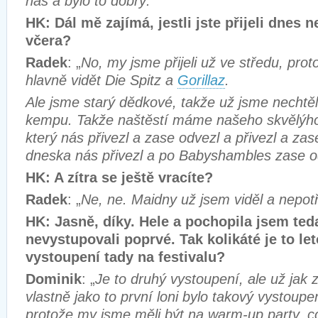
nás a bylo to dobrý."
HK: Dál mě zajímá, jestli jste přijeli dnes 
včera?
Radek
: „
No, my jsme přijeli už ve středu, prot
hlavně vidět Die Spitz a
Gorillaz
.
Ale jsme starý dědkové, takže už jsme nechtěl
kempu. Takže naštěstí máme našeho skvělýh
který nás přivezl a zase odvezl a přivezl a za
dneska nás přivezl a po Babyshambles zase 
HK: A zítra se ještě vracíte?
Radek
: „
Ne, ne. Maidny už jsem viděl a nepot
HK: Jasně, díky. Hele a pochopila jsem teda
nevystupovali poprvé. Tak kolikáté je to le
vystoupení tady na festivalu?
Dominik
: „
Je to druhý vystoupení, ale už jak 
vlastně jako to první loni bylo takový vystoup
protože my jsme měli být na warm-up party, c