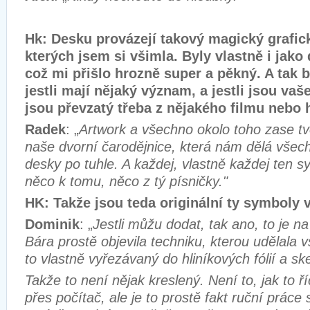
Hk: Desku provázejí takový magický grafic
kterých jsem si všimla. Byly vlastně i jako
což mi přišlo hrozně super a pěkný. A tak 
jestli mají nějaký význam, a jestli jsou vaš
jsou převzatý třeba z nějakého filmu nebo 
Radek
: „
Artwork a všechno okolo toho zase tvo
naše dvorní čarodějnice, která nám dělá všec
desky po tuhle. A každej, vlastně každej ten s
něco k tomu, něco z tý písničky."
HK: Takže jsou teda originální ty symboly 
Dominik
: „
Jestli můžu dodat, tak ano, to je na
Bára prostě objevila techniku, kterou udělala 
to vlastně vyřezávaný do hliníkových fólií a 
Takže to není nějak kreslený. Není to, jak to ří
přes počítač, ale je to prostě fakt ruční práce