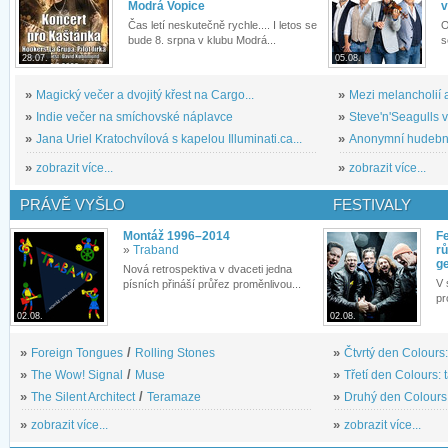
Modrá Vopice
v
Čas letí neskutečně rychle.... I letos se
O
bude 8. srpna v klubu Modrá...
s
28.07.
05.08.
»
Magický večer a dvojitý křest na Cargo...
»
Mezi melancholií a
»
Indie večer na smíchovské náplavce
»
Steve'n'Seagulls v 
»
Jana Uriel Kratochvílová s kapelou Illuminati.ca...
»
Anonymní hudební 
»
zobrazit více...
»
zobrazit více...
PRÁVĚ VYŠLO
FESTIVALY
Montáž 1996–2014
Fe
»
Traband
rů
g
Nová retrospektiva v dvaceti jedna
V 
písních přináší průřez proměnlivou...
pr
02.08.
02.08.
»
Foreign Tongues
/
Rolling Stones
»
Čtvrtý den Colours:
»
The Wow! Signal
/
Muse
»
Třetí den Colours: 
»
The Silent Architect
/
Teramaze
»
Druhý den Colours: 
»
zobrazit více...
»
zobrazit více...