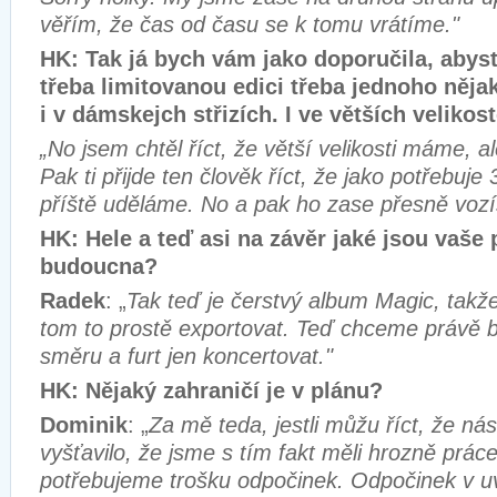
věřím, že čas od času se k tomu vrátíme."
HK: Tak já bych vám jako doporučila, aby
třeba limitovanou edici třeba jednoho něja
i v dámskejch střizích. I ve větších velikos
„No jsem chtěl říct, že větší velikosti máme, a
Pak ti přijde ten člověk říct, že jako potřebuje
příště uděláme. No a pak ho zase přesně vozí
HK: Hele a teď asi na závěr jaké jsou vaše 
budoucna?
Radek
: „
Tak teď je čerstvý album Magic, takže
tom to prostě exportovat. Teď chceme právě bý
směru a furt jen koncertovat."
HK: Nějaký zahraničí je v plánu?
Dominik
: „
Za mě teda, jestli můžu říct, že nás
vyšťavilo, že jsme s tím fakt měli hrozně práce
potřebujeme trošku odpočinek. Odpočinek v 