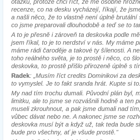
otázku, protože chci říct, že mě osobně hrozně
recenze, co na desku vycházejí, říkají, že jsme
a našli něco, že to vlastně není úplně brutální 
co jsme preparovali dlouhodobě a teď se to ta
A to je přesně i zároveň ta deskovka podle mě.
jsem říkal, to je to nerdství v nás. My máme pr
máme rádi čaroděje a takové ty šílenosti. A n
toho reálného světa, je to prostě i něco, co šl
deskovka, to prostě přišlo přirozeně úplně s tí
Radek
: „Musím říct credits Dominikovi za des
to vymyslel. Je to fakt sranda hrát. Kupte si to
My nad tím trochu dumali. Původní plán byl, m
limitku, ale to jsme se rozvášnili hodně a ten 
museli zkrouhnout, a pak jsme dumali nad tím, 
vůbec dávat nebo ne. A nakonec jsme se rozho
deskovka musí být a když už, tak teda bude s
bude pro všechny, ať je všude prostě."