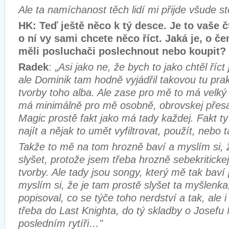
Ale ta namíchanost těch lidí mi přijde všude st
HK: Teď ještě něco k tý desce. Je to vaše čt
o ní vy sami chcete něco říct. Jaká je, o če
měli posluchači poslechnout nebo koupit?
Radek
: „
Asi jako ne, že bych to jako chtěl říc
ale Dominik tam hodně vyjádřil takovou tu pra
tvorby toho alba. Ale zase pro mě to má velk
má minimálně pro mě osobně, obrovskej přesa
Magic prostě fakt jako má tady každej. Fakt t
najít a nějak to umět vyfiltrovat, použít, nebo t
Takže to mě na tom hrozně baví a myslím si, ž
slyšet, protože jsem třeba hrozně sebekritickej
tvorby. Ale tady jsou songy, který mě tak baví
myslím si, že je tam prostě slyšet ta myšlenka
popisoval, co se týče toho nerdství a tak, ale i
třeba do Last Knighta, do tý skladby o Josefu
posledním rytíři…"