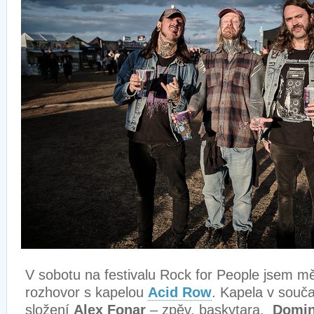
V sobotu na festivalu Rock for People jsem m
rozhovor s kapelou
Acid Row
. Kapela v souč
složení
Alex Fonar
– zpěv, baskytara,
Domin