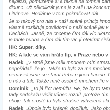
nejbližší, pomůžeme si a takhle na tomhle ba
dlouho. Už několikrát jsme je zvali i na koncer
Litvínově. Hodláme v tom pokračovat dál.
Je to takový pro nás v naší scéně princip impo
vlastně rozšiřuje povědomí o naší scéně jak 
Čechách. Jasně, že chceme čím dál víc ukazov
je tahle hudba a čím dál tím víc jí otevírat šir
HK: Super, díky.
HK: A kde se vám hrálo líp, v Praze nebo v
Radek
: „
V Brně jsme měli mnohem míň stresu,
nepořádali, že jo. Takže to bylo za mě mnohe
nemuseli jsme se starat třeba o jinou kapelu. 
o nás a tak. Takže mně osobně mnohem líp v 
Dominik
: „
To já říct nemůžu. Ne, že by to tam 
tady nedokážu vidět vůbec rozdíl, protože tím, 
oboje, tak prostě to byla strašně vyhypená akc
Radek
: „
Oboje bylo krásný, doplňuju. Jako obo