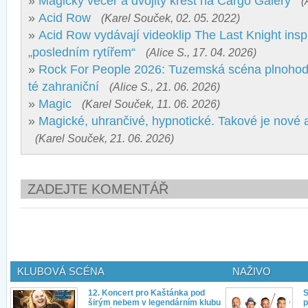
»
Magický večer a dvojitý křest na Cargo Galery
(
»
Acid Row
(Karel Souček, 02. 05. 2022)
»
Acid Row vydávají videoklip The Last Knight ins
„posledním rytířem“
(Alice S., 17. 04. 2026)
»
Rock For People 2026: Tuzemská scéna plnoho
té zahraniční
(Alice S., 21. 06. 2026)
»
Magic
(Karel Souček, 11. 06. 2026)
»
Magické, uhrančivé, hypnotické. Takové je nové
(Karel Souček, 21. 06. 2026)
ZADEJTE KOMENTÁŘ
KLUBOVÁ SCÉNA
NAŽIVO
12. Koncert pro Kaštánka pod
S
širým nebem v legendárním klubu
p