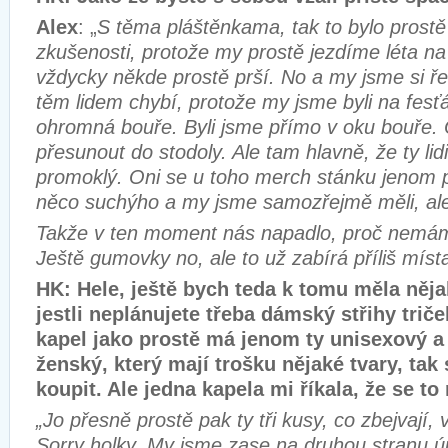
Alex
: „
S těma pláštěnkama, tak to bylo prostě 
zkušenosti, protože my prostě jezdíme léta na
vždycky někde prostě prší. No a my jsme si řekl
těm lidem chybí, protože my jsme byli na fesť
ohromná bouře. Byli jsme přímo v oku bouře. O
přesunout do stodoly. Ale tam hlavně, že ty lidi
promoklý. Oni se u toho merch stánku jenom pt
něco suchýho a my jsme samozřejmě měli, ale 
Takže v ten moment nás napadlo, proč nemám
Ještě gumovky no, ale to už zabírá příliš místa
HK: Hele, ještě bych teda k tomu měla ně
jestli neplánujete třeba dámský střihy trič
kapel jako prostě má jenom ty unisexový 
ženský, který mají trošku nějaké tvary, tak
koupit. Ale jedna kapela mi říkala, že se to 
„Jo přesně prostě pak ty tři kusy, co zbejvají, 
Sorry holky. My jsme zase na druhou stranu úp