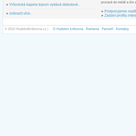
prorazit do médií a tím
»
Vršovická kapela tojeon vydává debutové...
»
Podporujeme nadě
»
zobrazit více...
»
Zadání profilu inter
© 2010 HudebniKnihovna.cz |
O Hudební knihovna
Reklama
Partneři
Kontakty