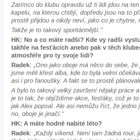
Zatímco do klubu opravdu už ti lidi jdou na ten
kapelu, na kterou chtějí, dopředu jsou na to př
prostě přijdou a nikdy neví, jako co je chytne, 
Takže je to takový spontánnější."
HK: No a co máte radši? Kde vy radši vystu
takhle na fesťácích anebo pak v těch klube
atmosféře pro ty svoje lidi?
Radek
: „
Ono jako oboje má něco do sebe, že 
jsme měli křest alba, kde to byla velmi očeká
asi i pro fanoušky. A fakt se to prostě plánovalo
A bylo to takový velký završení nějaký práce 
je to tak, že objíždíme akce, fesťáky, což je to
jak Alex popsal. Ale asi nemůžu říct, že jedno 
no, oboje je jinačí."
HK: A máte hodně nabité léto?
Radek
: „
Každý víkend. Není tam žádná tour, j