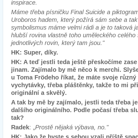
inspirace.
Máme třeba písničku Final Suicide a piktogram
Uroboros hadem, který požírá sám sebe a ta
symbolismus máme velmi rádi a je to taková jako
hlubší rovina vlastně toho uměleckého celéh
jednotlivých rovin, který tam jsou."
HK: Super, díky.
HK: A teď jestli teda ještě přeskočíme zas
jinam. Zajímalo by mě něco k merchi. Slyš
u Toma Frödeho říkat, že máte svoje různ
vychytávky, třeba pláštěnky, takže to mi př
originální a skvělý.
A tak by mě by zajímalo, jestli teda třeba j
dalšího originálního. Podle počasí třeba s
tak?
Radek
: „
Prostě nějaká výbava, no."
HK: Jako že byste s sebou vzali příště spac