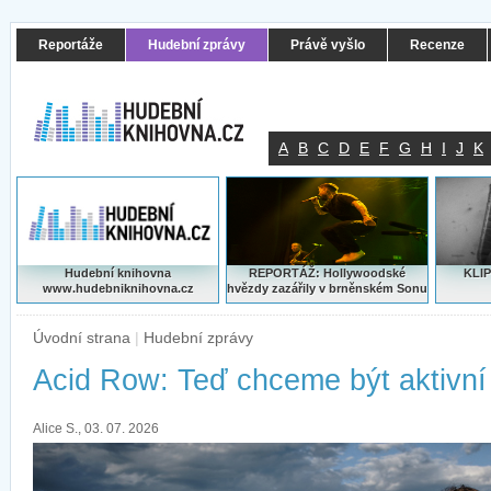
Reportáže
Hudební zprávy
Právě vyšlo
Recenze
A
B
C
D
E
F
G
H
I
J
K
Hudební knihovna
REPORTÁŽ: Hollywoodské
KLIP
www.hudebniknihovna.cz
hvězdy zazářily v brněnském Sonu
Úvodní strana
|
Hudební zprávy
Acid Row: Teď chceme být aktivní
Alice S., 03. 07. 2026