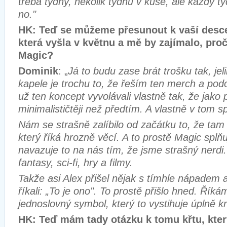
třeba týdny, několik týdnů v kuse, ale každý
no."
HK: Teď se můžeme přesunout k vaší des
která vyšla v květnu a mě by zajímalo, pro
Magic?
Dominik
: „
Já to budu zase brát trošku tak, jel
kapele je trochu to, že řeším ten merch a po
už ten koncept vyvolávali vlastně tak, že jako
minimalističtěji než předtím. A vlastně v tom s
Nám se strašně zalíbilo od začátku to, že tam
který říká hrozně věcí. A to prostě Magic splňuj
navazuje to na nás tím, že jsme strašný nerdi
fantasy, sci-fi, hry a filmy.
Takže asi Alex přišel nějak s tímhle nápadem
říkali: „To je ono". To prostě přišlo hned. Říká
jednoslovný symbol, který to vystihuje úplně k
HK: Teď mám tady otázku k tomu křtu, kter