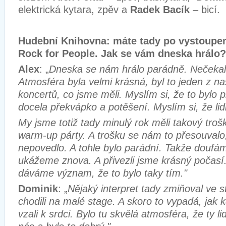
elektrická kytara, zpěv a
Radek Bacík
– bicí.
Hudební Knihovna: máte tady po vystoupení
Rock for People. Jak se vám dneska hrálo?
Alex
: „
Dneska se nám hrálo parádně. Nečekali j
Atmosféra byla velmi krásná, byl to jeden z na
koncertů, co jsme měli. Myslím si, že to bylo 
docela překvápko a potěšení. Myslím si, že lidi 
My jsme totiž tady minulý rok měli takový trošk
warm-up párty. A trošku se nám to přesouvalo,
nepovedlo. A tohle bylo parádní. Takže doufám
ukážeme znova. A přivezli jsme krásný počasí
dáváme význam, že to bylo taky tím."
Dominik
: „
Nějaký interpret tady zmiňoval ve st
chodili na malé stage. A skoro to vypadá, jak kd
vzali k srdci. Bylo tu skvělá atmosféra, že ty li