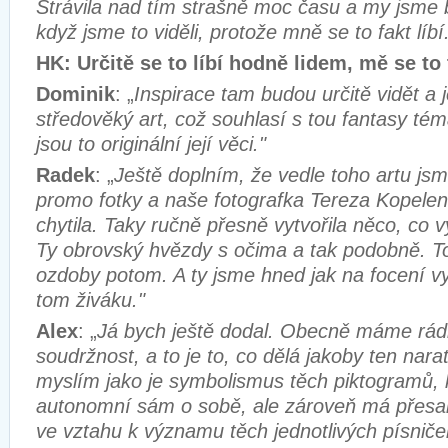
Strávila nad tím strašně moc času a my jsme b
když jsme to viděli, protože mně se to fakt líbí
HK: Určitě se to líbí hodně lidem, mě se to t
Dominik
: „
Inspirace tam budou určitě vidět a j
středověký art, což souhlasí s tou fantasy té
jsou to originální její věci."
Radek
: „
Ještě doplním, že vedle toho artu jsm
promo fotky a naše fotografka Tereza Kopelen
chytila. Taky ručně přesně vytvořila něco, co v
Ty obrovský hvězdy s očima a tak podobně. To 
ozdoby potom. A ty jsme hned jak na focení vyu
tom živáku."
Alex
: „
Já bych ještě dodal. Obecně máme rádi
soudržnost, a to je to, co dělá jakoby ten narat
myslím jako je symbolismus těch piktogramů, 
autonomní sám o sobě, ale zároveň má přesa
ve vztahu k významu těch jednotlivých písniče