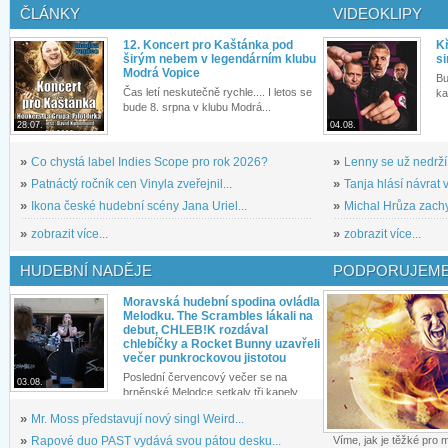
ČLÁNKY
VIDEOKLIPY
12. Koncert pro Kaštánka pod
Kř
širým nebem v legendárním klubu
si
Modrá Vopice
Bu
Čas letí neskutečně rychle.... I letos se
ka
bude 8. srpna v klubu Modrá...
28.07.
04.08.
»
Co chystá label Indies Scope pro rok 2026?
»
Lenny se už nedrží
»
Patnáctý ročník cen Vinyla zveřejnil...
»
Tanja hlásí návrat v
»
Ikona české hudební scény Jana Uriel...
»
Michal Hrůza zachyc
»
zobrazit více...
»
zobrazit více...
HUDEBNÍ NADĚJE
PODPORUJEME
Moravská hudební spodina ovládla
Melodku. The Scrambles lákali na
debut, CHLEB!K rozdával
chlebíčky a Rocket Bunny uzavřeli
večer punkrockovou jistotou
Poslední červencový večer se na
03.08.
brněnské Melodce setkaly tři kapely...
»
Mr. Moss představují nový singl Weird...
»
Rapové duo PAST vydává svou pátou desku...
Víme, jak je těžké pro