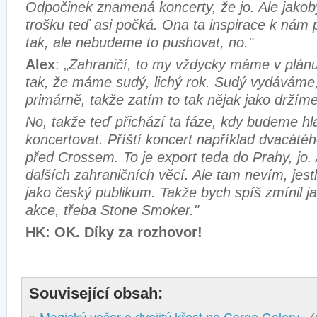
Odpočinek znamená koncerty, že jo. Ale jakob
trošku teď asi počká. Ona ta inspirace k nám p
tak, ale nebudeme to pushovat, no."
Alex
: „
Zahraničí, to my vždycky máme v plánu
tak, že máme sudý, lichý rok. Sudý vydáváme,
primárně, takže zatím to tak nějak jako držíme
No, takže teď přichází ta fáze, kdy budeme hla
koncertovat. Příští koncert například dvacát
před Crossem. To je export teda do Prahy, jo
dalších zahraničních věcí. Ale tam nevím, jestl
jako český publikum. Takže bych spíš zmínil j
akce, třeba Stone Smoker."
HK: OK. Díky za rozhovor!
Související obsah: