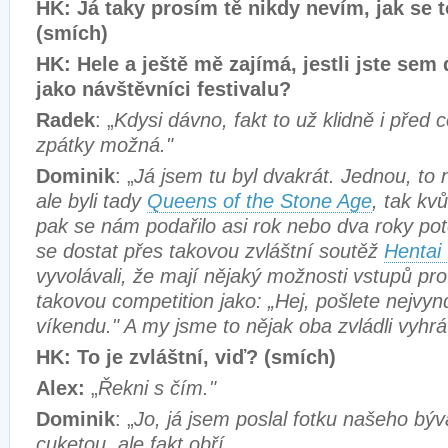
HK: Já taky prosím tě nikdy nevím, jak se t
(smích)
HK: Hele a ještě mě zajímá, jestli jste sem d
jako návštěvníci festivalu?
Radek
: „
Kdysi dávno, fakt to už klidně i před 
zpátky možná."
Dominik
: „
Já jsem tu byl dvakrát. Jednou, to 
ale byli tady
Queens of the Stone Age
, tak kv
pak se nám podařilo asi rok nebo dva roky po
se dostat přes takovou zvláštní soutěž
Hentai
vyvolávali, že mají nějaký možnosti vstupů pro
takovou competition jako: „Hej, pošlete nejvyn
víkendu." A my jsme to nějak oba zvládli vyhrá
HK: To je zvláštní, viď? (smích)
Alex:
„
Řekni s čím."
Dominik
: „
Jo, já jsem poslal fotku našeho bý
cuketou, ale fakt obří.