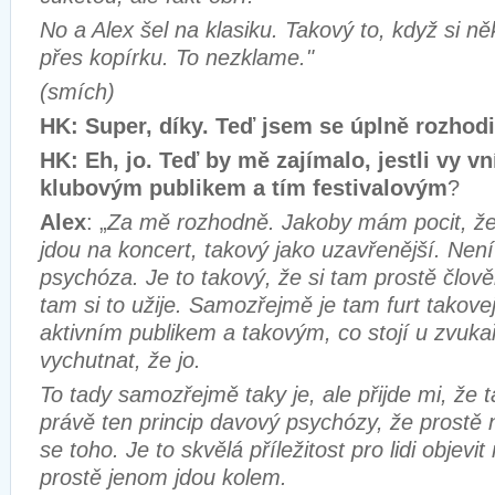
No a Alex šel na klasiku. Takový to, když si ně
přes kopírku. To nezklame."
(smích)
HK: Super, díky. Teď jsem se úplně rozhodi
HK: Eh, jo. Teď by mě zajímalo, jestli vy v
klubovým publikem a tím festivalovým
?
Alex
: „
Za mě rozhodně. Jakoby mám pocit, že v
jdou na koncert, takový jako uzavřenější. Ne
psychóza. Je to takový, že si tam prostě člo
tam si to užije. Samozřejmě je tam furt takovej
aktivním publikem a takovým, co stojí u zvukař
vychutnat, že jo.
To tady samozřejmě taky je, ale přijde mi, že t
právě ten princip davový psychózy, že prostě 
se toho. Je to skvělá příležitost pro lidi objev
prostě jenom jdou kolem.