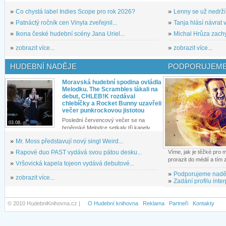
»
Co chystá label Indies Scope pro rok 2026?
»
Lenny se už nedrží
»
Patnáctý ročník cen Vinyla zveřejnil...
»
Tanja hlásí návrat v
»
Ikona české hudební scény Jana Uriel...
»
Michal Hrůza zachyc
»
zobrazit více...
»
zobrazit více...
HUDEBNÍ NADĚJE
PODPORUJEME
Moravská hudební spodina ovládla
Melodku. The Scrambles lákali na
debut, CHLEB!K rozdával
chlebíčky a Rocket Bunny uzavřeli
večer punkrockovou jistotou
Poslední červencový večer se na
03.08.
brněnské Melodce setkaly tři kapely...
»
Mr. Moss představují nový singl Weird...
»
Rapové duo PAST vydává svou pátou desku...
Víme, jak je těžké pro
prorazit do médií a tím
»
Vršovická kapela tojeon vydává debutové...
»
Podporujeme nadě
»
zobrazit více...
»
Zadání profilu inter
© 2010 HudebniKnihovna.cz |
O Hudební knihovna
Reklama
Partneři
Kontakty