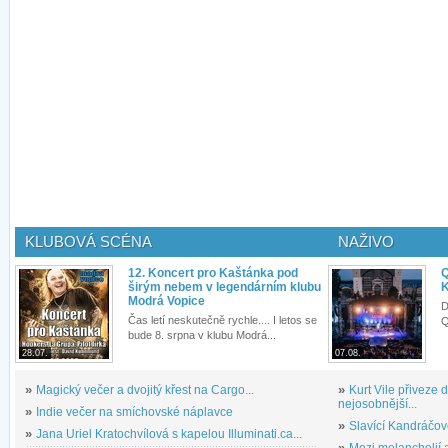
KLUBOVÁ SCÉNA
NAŽIVO
12. Koncert pro Kaštánka pod
Q
širým nebem v legendárním klubu
K
Modrá Vopice
D
Čas letí neskutečně rychle.... I letos se
Q
bude 8. srpna v klubu Modrá...
28.07.
07.08.
»
Magický večer a dvojitý křest na Cargo...
»
Kurt Vile přiveze
nejosobnější...
»
Indie večer na smíchovské náplavce
»
Slavící Kandráčov
»
Jana Uriel Kratochvílová s kapelou Illuminati.ca...
»
Mezi melancholií a