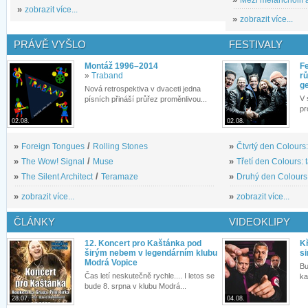
»
zobrazit více...
»
zobrazit více...
PRÁVĚ VYŠLO
FESTIVALY
Montáž 1996–2014
Fe
»
Traband
rů
g
Nová retrospektiva v dvaceti jedna
V 
písních přináší průřez proměnlivou...
pr
02.08.
02.08.
»
Foreign Tongues
/
Rolling Stones
»
Čtvrtý den Colours:
»
The Wow! Signal
/
Muse
»
Třetí den Colours: 
»
The Silent Architect
/
Teramaze
»
Druhý den Colours: 
»
zobrazit více...
»
zobrazit více...
ČLÁNKY
VIDEOKLIPY
12. Koncert pro Kaštánka pod
Kř
širým nebem v legendárním klubu
si
Modrá Vopice
Bu
Čas letí neskutečně rychle.... I letos se
ka
bude 8. srpna v klubu Modrá...
28.07.
04.08.