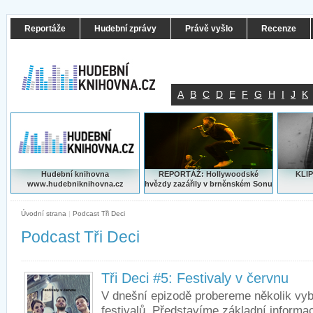
Reportáže
Hudební zprávy
Právě vyšlo
Recenze
A
B
C
D
E
F
G
H
I
J
K
Hudební knihovna
REPORTÁŽ: Hollywoodské
KLIP
www.hudebniknihovna.cz
hvězdy zazářily v brněnském Sonu
Úvodní strana
|
Podcast Tři Deci
Podcast Tři Deci
Tři Deci #5: Festivaly v červnu
V dnešní epizodě probereme několik vy
festivalů. Představíme základní inform