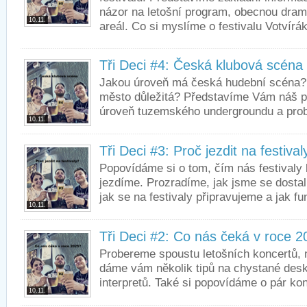
názor na letošní program, obecnou drama
10.11.
areál. Co si myslíme o festivalu Votvírák
Tři Deci #4: Česká klubová scéna
Jakou úroveň má česká hudební scéna? 
město důležitá? Představíme Vám náš p
úroveň tuzemského undergroundu a prob
10.11.
Tři Deci #3: Proč jezdit na festival
Popovídáme si o tom, čím nás festivaly 
jezdíme. Prozradíme, jak jsme se dostali
jak se na festivaly připravujeme a jak fu
10.11.
Tři Deci #2: Co nás čeká v roce 
Probereme spoustu letošních koncertů, 
dáme vám několik tipů na chystané desk
interpretů. Také si popovídáme o pár kon
10.11.