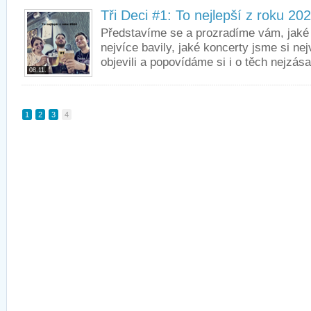
Tři Deci #1: To nejlepší z roku 20
Představíme se a prozradíme vám, jaké
nejvíce bavily, jaké koncerty jsme si nej
objevili a popovídáme si i o těch nejzás
08.11.
1
2
3
4