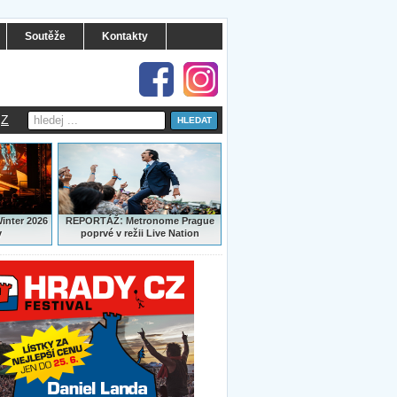
Soutěže
Kontakty
Z
:
Winter 2026
REPORTÁŽ
Metronome Prague
y
poprvé v režii Live Nation