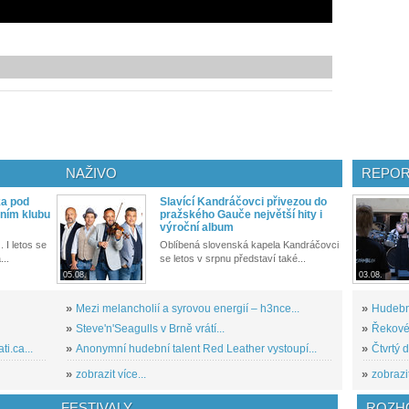
NAŽIVO
REPOR
ka pod
Slavící Kandráčovci přivezou do
ním klubu
pražského Gauče největší hity i
výroční album
. I letos se
Oblíbená slovenská kapela Kandráčovci
...
se letos v srpnu představí také...
05.08.
03.08.
»
Mezi melancholií a syrovou energií – h3nce...
»
Hudební
»
Steve'n'Seagulls v Brně vrátí...
»
Řekové 
i.ca...
»
Anonymní hudební talent Red Leather vystoupí...
»
Čtvrtý 
»
zobrazit více...
»
zobrazit
FESTIVALY
ROZH