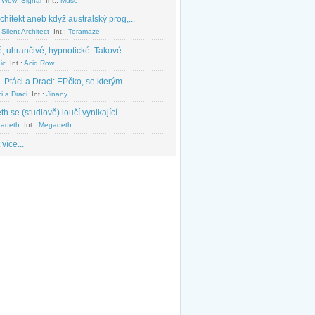
 Wow! Signal
Int.:
Muse
chitekt aneb když australský prog,...
Silent Architect
Int.:
Teramaze
, uhrančivé, hypnotické. Takové...
ic
Int.:
Acid Row
 Ptáci a Draci: EPčko, se kterým...
i a Draci
Int.:
Jinany
 se (studiově) loučí vynikající...
adeth
Int.:
Megadeth
 více...