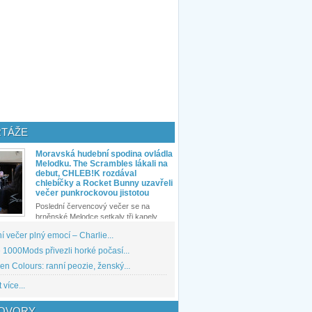
TÁŽE
Moravská hudební spodina ovládla
Melodku. The Scrambles lákali na
debut, CHLEB!K rozdával
chlebíčky a Rocket Bunny uzavřeli
večer punkrockovou jistotou
Poslední červencový večer se na
brněnské Melodce setkaly tři kapely...
 večer plný emocí – Charlie...
1000Mods přivezli horké počasí...
den Colours: ranní peozie, ženský...
 více...
OVORY