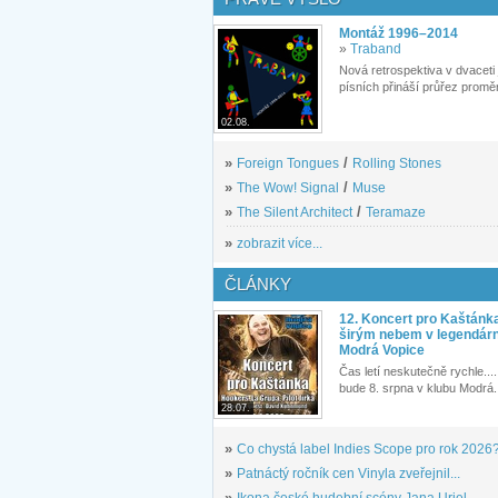
Montáž 1996–2014
»
Traband
Nová retrospektiva v dvaceti
písních přináší průřez proměn
02.08.
»
Foreign Tongues
/
Rolling Stones
»
The Wow! Signal
/
Muse
»
The Silent Architect
/
Teramaze
»
zobrazit více...
ČLÁNKY
12. Koncert pro Kaštánk
širým nebem v legendár
Modrá Vopice
Čas letí neskutečně rychle.... 
bude 8. srpna v klubu Modrá.
28.07.
»
Co chystá label Indies Scope pro rok 2026
»
Patnáctý ročník cen Vinyla zveřejnil...