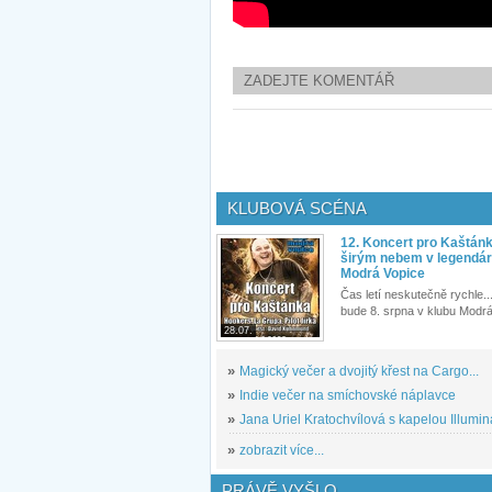
ZADEJTE KOMENTÁŘ
KLUBOVÁ SCÉNA
12. Koncert pro Kaštán
širým nebem v legendár
Modrá Vopice
Čas letí neskutečně rychle...
bude 8. srpna v klubu Modrá
28.07.
»
Magický večer a dvojitý křest na Cargo...
»
Indie večer na smíchovské náplavce
»
Jana Uriel Kratochvílová s kapelou Illuminat
»
zobrazit více...
PRÁVĚ VYŠLO