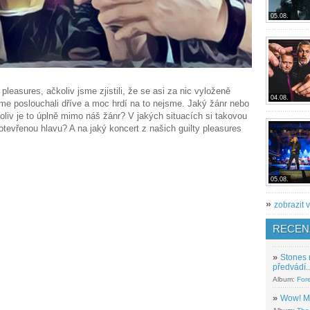
05.08.
leasures, ačkoliv jsme zjistili, že se asi za nic vyloženě
04.08.
jsme poslouchali dříve a moc hrdí na to nejsme. Jaký žánr nebo
čkoliv je to úplně mimo náš žánr? V jakých situacích si takovou
evřenou hlavu? A na jaký koncert z našich guilty pleasures
05.08.
»
zobrazit v
RECEN
»
Stones 
předvádí..
Album:
For
»
Wow! M