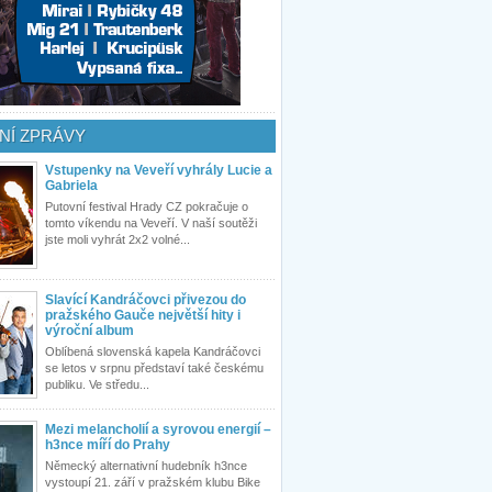
NÍ ZPRÁVY
Vstupenky na Veveří vyhrály Lucie a
Gabriela
Putovní festival Hrady CZ pokračuje o
tomto víkendu na Veveří. V naší soutěži
jste moli vyhrát 2x2 volné...
Slavící Kandráčovci přivezou do
pražského Gauče největší hity i
výroční album
Oblíbená slovenská kapela Kandráčovci
se letos v srpnu představí také českému
publiku. Ve středu...
Mezi melancholií a syrovou energií –
h3nce míří do Prahy
Německý alternativní hudebník h3nce
vystoupí 21. září v pražském klubu Bike