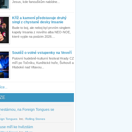
Jesus, kde fanouškům nabídne...
Kříž a kamení představuje druhý
singl z chystané desky Insanie
Bude to boj, ale neboj byl prvním singlem
kapely Insania z nového alba NEO-NOE,
které vyjde na podzim 2026....
Soutěž o volné vstupenky na Veveří
Putovní hudebně-kulturní festival Hrady CZ
míří po Točníku, Kunětické hoře, Švihově a
Hluboké nad Vltavou...
íce...
ZE
nestárnou, na Foreign Tongues se
.
eign Tongues
Int.:
Rolling Stones
use míří ke hvězdám