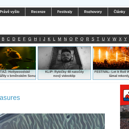
Právě vyšlo
Recenze
Festivaly
Rozhovory
Články
B
C
D
E
F
G
H
I
J
K
L
M
N
O
P
Q
R
S
T
U
V
W
X
Y
ÁŽ: Hollywoodské
KLIP: Rybičky 48 natočily
FESTIVAL:
Let It Roll 
ářily v brněnském Sonu
nový
videoklip
lámal rekord
easures