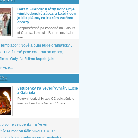
Bert & Friends: Každý koncert je
wimbledonský zápas a každý den
je bílé plátno, na kterém tvoříme
obrazy.
Bezprostředně po koncertě na Colours
of Ostrava jsme si s Bertem povídali o
tom,...
 Temptation: Nové album bude dramaticky...
: První turné jsme odehráli na kytary,...
imes Only: Neřídíme kapelu jako...
t více...
ĚŽE
Vstupenky na Veveří vyhrály Lucie
a Gabriela
Putovní festival Hrady CZ pokračuje o
tomto víkendu na Veveří. V naší...
 o volné vstupenky na Veveří
ník se mohou těšit Nikola a Milan