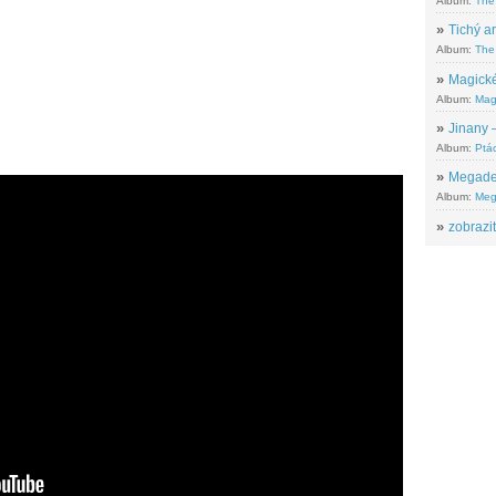
Album:
The
»
Tichý ar
Album:
The 
»
Magické
Album:
Mag
»
Jinany –
Album:
Ptác
»
Megadeth
Album:
Meg
»
zobrazit