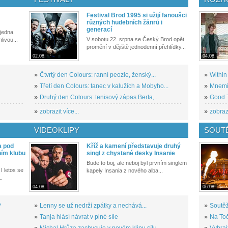
Festival Brod 1995 si užijí fanoušci
různých hudebních žánrů i
generací
 jedna
V sobotu 22. srpna se Český Brod opět
livou...
promění v dějiště jednodenní přehlídky...
02.08.
04.08.
»
Čtvrtý den Colours: ranní peozie, ženský...
»
Within
»
Třetí den Colours: tanec v kalužích a Mobyho...
»
Mnemic
»
Druhý den Colours: tenisový zápas Berta,...
»
Good T
»
zobrazit více...
»
zobrazi
VIDEOKLIPY
SOUT
a pod
Kříž a kamení představuje druhý
ním klubu
singl z chystané desky Insanie
Bude to boj, ale neboj byl prvním singlem
I letos se
kapely Insania z nového alba...
..
04.08.
06.08.
?
»
Lenny se už nedrží zpátky a nechává...
»
Soutěž
»
Tanja hlásí návrat v plné síle
»
Na Toč