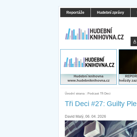
Reportáže
Hudební zprávy
A
Hudební knihovna
REPORT
www.hudebniknihovna.cz
hvězdy zaz
Úvodní strana
|
Podcast Tři Deci
Tři Deci #27: Guilty Pl
David Malý, 06. 04. 2026