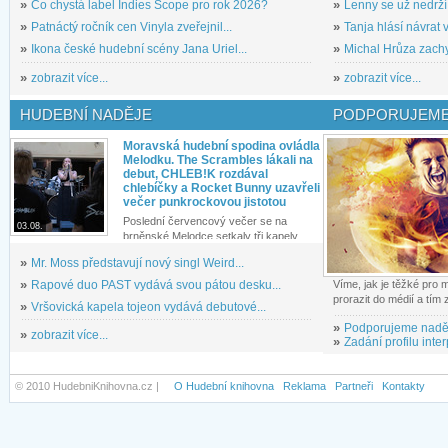
»
Co chystá label Indies Scope pro rok 2026?
»
Lenny se už nedrží
»
Patnáctý ročník cen Vinyla zveřejnil...
»
Tanja hlásí návrat v
»
Ikona české hudební scény Jana Uriel...
»
Michal Hrůza zachyc
»
zobrazit více...
»
zobrazit více...
HUDEBNÍ NADĚJE
PODPORUJEME
Moravská hudební spodina ovládla
Melodku. The Scrambles lákali na
debut, CHLEB!K rozdával
chlebíčky a Rocket Bunny uzavřeli
večer punkrockovou jistotou
Poslední červencový večer se na
03.08.
brněnské Melodce setkaly tři kapely...
»
Mr. Moss představují nový singl Weird...
»
Rapové duo PAST vydává svou pátou desku...
Víme, jak je těžké pro
prorazit do médií a tím
»
Vršovická kapela tojeon vydává debutové...
»
Podporujeme nadě
»
zobrazit více...
»
Zadání profilu inter
© 2010 HudebniKnihovna.cz |
O Hudební knihovna
Reklama
Partneři
Kontakty