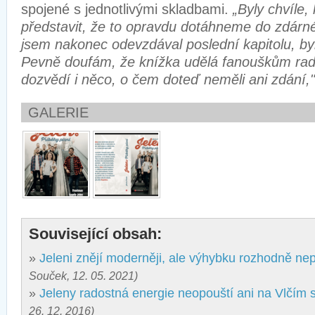
spojené s jednotlivými skladbami.
„Byly chvíle,
představit, že to opravdu dotáhneme do zdárn
jsem nakonec odevzdával poslední kapitolu, byl
Pevně doufám, že knížka udělá fanouškům rado
dozvědí i něco, o čem doteď neměli ani zdání,
GALERIE
Související obsah:
»
Jeleni znějí moderněji, ale výhybku rozhodně ne
Souček, 12. 05. 2021)
»
Jeleny radostná energie neopouští ani na Vlčím s
26. 12. 2016)