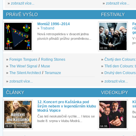
»
zobrazit více...
»
zobrazit více...
PRÁVĚ VYŠLO
FESTIVALY
Montáž 1996–2014
Fe
»
Traband
rů
g
Nová retrospektiva v dvaceti jedna
V 
písních přináší průřez proměnlivou...
pr
02.08.
02.08.
»
Foreign Tongues
/
Rolling Stones
»
Čtvrtý den Colours:
»
The Wow! Signal
/
Muse
»
Třetí den Colours: 
»
The Silent Architect
/
Teramaze
»
Druhý den Colours: 
»
zobrazit více...
»
zobrazit více...
ČLÁNKY
VIDEOKLIPY
12. Koncert pro Kaštánka pod
Kř
širým nebem v legendárním klubu
si
Modrá Vopice
Bu
Čas letí neskutečně rychle.... I letos se
ka
bude 8. srpna v klubu Modrá...
28.07.
04.08.