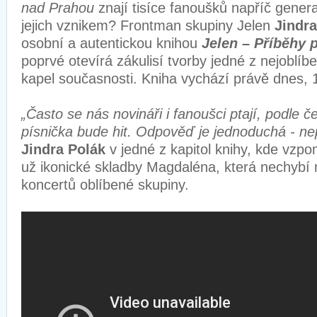
nad Prahou
znají tisíce fanoušků napříč gener
jejich vznikem? Frontman skupiny Jelen
Jindra
osobní a autentickou knihou
Jelen – Příběhy p
poprvé otevírá zákulisí tvorby jedné z nejoblíb
kapel současnosti. Kniha vychází právě dnes, 
„Často se nás novináři i fanoušci ptají, podle
písnička bude hit. Odpověď je jednoduchá - 
Jindra Polák
v jedné z kapitol knihy, kde vzp
už ikonické skladby Magdaléna, která nechybí
koncertů oblíbené skupiny.