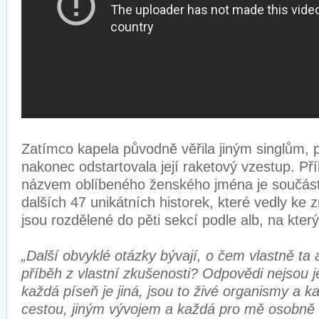
Zatímco kapela původně věřila jiným singlům, 
nakonec odstartovala její raketový vzestup. Př
názvem oblíbeného ženského jména je součástí
dalších 47 unikátních historek, které vedly ke z
jsou rozdělené do pěti sekcí podle alb, na kter
„Další obvyklé otázky bývají, o čem vlastně ta a
příběh z vlastní zkušenosti? Odpovědi nejsou 
každá píseň je jiná, jsou to živé organismy a ka
cestou, jiným vývojem a každá pro mě osobn