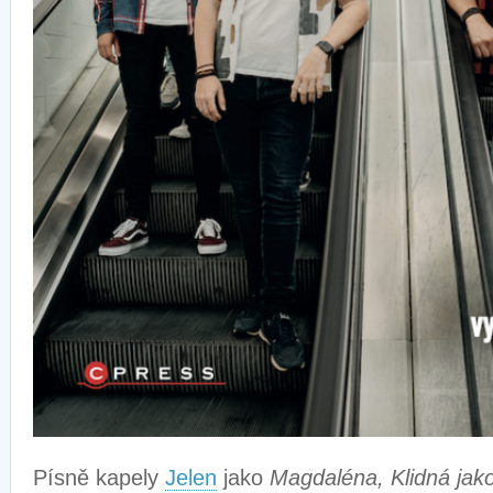
Písně kapely
Jelen
jako
Magdaléna, Klidná jak