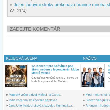
»
Jelen ladnými skoky překonává hranice mnoha st
08. 2014)
ZADEJTE KOMENTÁŘ
KLUBOVÁ SCÉNA
NAŽIVO
12. Koncert pro Kaštánka pod
S
širým nebem v legendárním klubu
p
Modrá Vopice
v
Čas letí neskutečně rychle.... I letos se
O
bude 8. srpna v klubu Modrá...
s
28.07.
05.08.
»
Magický večer a dvojitý křest na Cargo...
»
Mezi melancholií a
»
Indie večer na smíchovské náplavce
»
Steve'n'Seagulls v 
»
Jana Uriel Kratochvílová s kapelou Illuminati.ca...
»
Anonymní hudební 