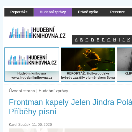
Reportáže
Hudební zprávy
Právě vyšlo
Recenze
A
B
C
D
E
F
G
H
I
J
K
Hudební knihovna
REPORTÁŽ: Hollywoodské
KLIP
www.hudebniknihovna.cz
hvězdy zazářily v brněnském Sonu
Úvodní strana
|
Hudební zprávy
Frontman kapely Jelen Jindra Polá
Příběhy písní
Karel Souček, 11. 06. 2026