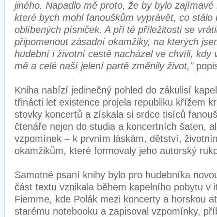
jiného. Napadlo mě proto, že by bylo zajímavé 
které bych mohl fanouškům vyprávět, co stálo u
oblíbených písniček. A při té příležitosti se vrá
připomenout zásadní okamžiky, na kterých jsem
hudební i životní cestě nacházel ve chvíli, kdy 
mě a celé naší jelení partě změnily život,"
popi
Kniha nabízí jedinečný pohled do zákulisí kape
třinácti let existence projela republiku křížem 
stovky koncertů a získala si srdce tisíců fanou
čtenáře nejen do studia a koncertních šaten, al
vzpomínek – k prvním láskám, dětství, životn
okamžikům, které formovaly jeho autorský ruk
Samotné psaní knihy bylo pro hudebníka novou
část textu vznikala během kapelního pobytu v i
Fiemme, kde Polák mezi koncerty a horskou a
starému notebooku a zapisoval vzpomínky, př