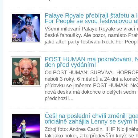
Palaye Royale přebírají štafetu a 
For People se svou festivalovou af
Všemi milovaní Palaye Royale se vrací 
české fanoušky. Ale pozor, namísto Prah
05.06.
jako after party festivalu Rock For Peopl
POST HUMAN má pokračování, N
den před vydáním!
Od POST HUMAN: SURVIVAL HORROR ut
neboli 3 roky, 6 měsíců a 24 dní a kone
25.05.
přídavku se jménem POST HUMAN: NeX 
nová deska má dokonce o celých sedm s
předchozí!...
Češi na poslední chvíli změnili goa
oficiálně zahájila Lenny se svým 
Zdroj foto: Andrea Cardin, IIHF Nic jiné
tak jako hokej, a to především když se h