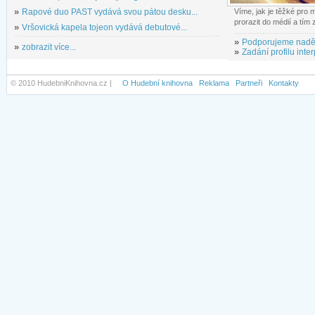
»
Rapové duo PAST vydává svou pátou desku...
Víme, jak je těžké pro
prorazit do médií a tím
»
Vršovická kapela tojeon vydává debutové...
»
Podporujeme nadě
»
zobrazit více...
»
Zadání profilu inter
© 2010 HudebniKnihovna.cz |
O Hudební knihovna
Reklama
Partneři
Kontakty