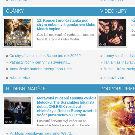
»
zobrazit více...
»
zobrazit více...
ČLÁNKY
VIDEOKLIPY
12. Koncert pro Kaštánka pod
Kř
širým nebem v legendárním klubu
si
Modrá Vopice
Bu
Čas letí neskutečně rychle.... I letos se
ka
bude 8. srpna v klubu Modrá...
28.07.
04.08.
»
Co chystá label Indies Scope pro rok 2026?
»
Lenny se už nedrží
»
Patnáctý ročník cen Vinyla zveřejnil...
»
Tanja hlásí návrat v
»
Ikona české hudební scény Jana Uriel...
»
Michal Hrůza zachyc
»
zobrazit více...
»
zobrazit více...
HUDEBNÍ NADĚJE
PODPORUJEME
Moravská hudební spodina ovládla
Melodku. The Scrambles lákali na
debut, CHLEB!K rozdával
chlebíčky a Rocket Bunny uzavřeli
večer punkrockovou jistotou
Poslední červencový večer se na
03.08.
brněnské Melodce setkaly tři kapely...
»
Mr. Moss představují nový singl Weird...