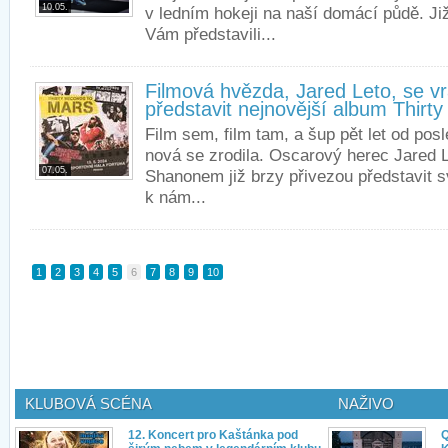
10.05.
v ledním hokeji na naší domácí půdě. J
Vám představili...
Filmová hvězda, Jared Leto, se v
představit nejnovější album Thirt
Film sem, film tam, a šup pět let od pos
nová se zrodila. Oscarový herec Jared 
07.05.
Shanonem již brzy přivezou představit sv
k nám...
1
2
3
4
5
6
7
8
9
10
KLUBOVÁ SCÉNA
NAŽIVO
12. Koncert pro Kaštánka pod
Q