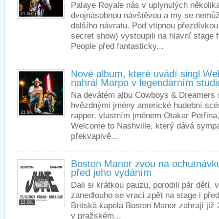
Palaye Royale nás v uplynulých několika
dvojnásobnou návštěvou a my se nemůž
21.06.
dalšího návratu. Pod vtipnou přezdívko
secret show) vystoupili na hlavní stage 
People před fantasticky...
Nové album, které uvádí singl Wel
nahrál Marpo v legendárním studi
Na devátém albu Cowboys & Dreamers s
hvězdnými jmény americké hudební scé
21.06.
rapper, vlastním jménem Otakar Petřina, 
Welcome to Nashville, který dává sympa
překvapivě...
Boston Manor zvou na ochutnávku
před jeho vydáním
Dali si krátkou pauzu, porodili pár dětí, 
zanedlouho se vrací zpět na stage i pře
12.06.
Britská kapela Boston Manor zahrají již 
v pražském...