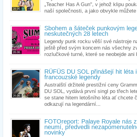
„Teacher Has A Gun", v jehož klipu pou
28.06.
naší společnosti, a jako obvykle můžete 
Sbohem a šáteček punkovým leg
neskutečných 28 letech
Legendy punk rocku věší své nástroje na
ještě před svým koncem nás všechny zv
26.06.
rozlučkové turné, které se neobejde ani 
RÜFÜS DU SOL přinášejí hit léta 
francouzské legendy
Australští držitelé prestižní ceny Gram
DU SOL, vydává první singl po třech lete
26.06.
se stane hitem letošního léta ať chcete 
odkazují na legendární...
FOTOreport: Palaye Royale nás z
neumí, předvedli nezapomenutel
novinky