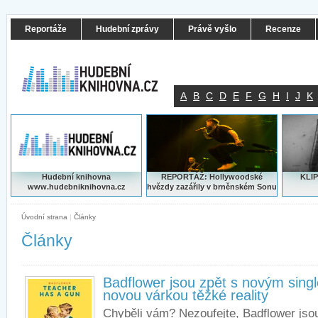
Reportáže
Hudební zprávy
Právě vyšlo
Recenze
A
B
C
D
E
F
G
H
I
J
K
Hudební knihovna
REPORTÁŽ: Hollywoodské
KLIP
www.hudebniknihovna.cz
hvězdy zazářily v brněnském Sonu
Úvodní strana
|
Články
Články
Badflower jsou zpět s novým sin
novou várkou těžké reality
Chyběli vám? Nezoufejte, Badflower jso