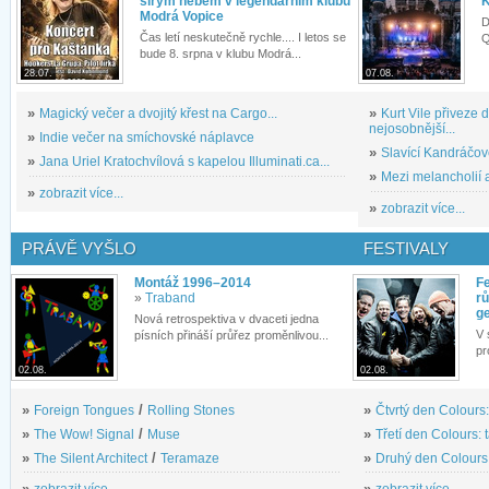
širým nebem v legendárním klubu
K
Modrá Vopice
D
Čas letí neskutečně rychle.... I letos se
Q
bude 8. srpna v klubu Modrá...
28.07.
07.08.
»
Magický večer a dvojitý křest na Cargo...
»
Kurt Vile přiveze
nejosobnější...
»
Indie večer na smíchovské náplavce
»
Slavící Kandráčov
»
Jana Uriel Kratochvílová s kapelou Illuminati.ca...
»
Mezi melancholií a
»
zobrazit více...
»
zobrazit více...
PRÁVĚ VYŠLO
FESTIVALY
Montáž 1996–2014
Fe
»
Traband
rů
g
Nová retrospektiva v dvaceti jedna
V 
písních přináší průřez proměnlivou...
pr
02.08.
02.08.
»
Foreign Tongues
/
Rolling Stones
»
Čtvrtý den Colours:
»
The Wow! Signal
/
Muse
»
Třetí den Colours: 
»
The Silent Architect
/
Teramaze
»
Druhý den Colours: 