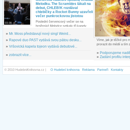
Melodku. The Scrambles lákali na
debut, CHLEB!K rozdával
chlebíčky a Rocket Bunny uzavřeli
večer punkrockovou jistotou
Poslední červencový večer se na
03.08.
brněnské Melodce setkaly tři kapely...
»
Mr. Moss představují nový singl Weird...
»
Rapové duo PAST vydává svou pátou desku...
Víme, jak je těžké pro
prorazit do médií a tím
»
Vršovická kapela tojeon vydává debutové...
»
Podporujeme nadě
»
zobrazit více...
»
Zadání profilu inter
© 2010 HudebniKnihovna.cz |
O Hudební knihovna
Reklama
Partneři
Kontakty