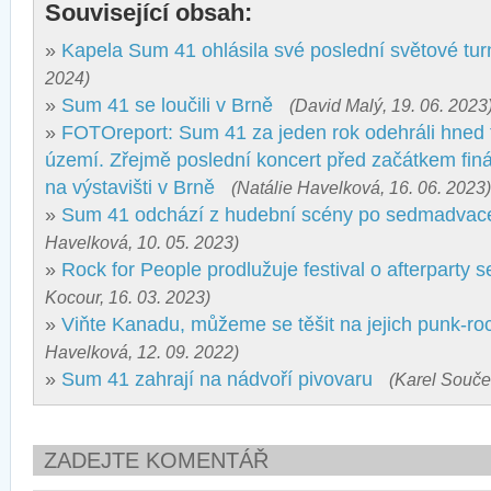
Související obsah:
»
Kapela Sum 41 ohlásila své poslední světové tur
2024)
»
Sum 41 se loučili v Brně
(David Malý, 19. 06. 2023
»
FOTOreport: Sum 41 za jeden rok odehráli hned
území. Zřejmě poslední koncert před začátkem finá
na výstavišti v Brně
(Natálie Havelková, 16. 06. 2023)
»
Sum 41 odchází z hudební scény po sedmadvacet
Havelková, 10. 05. 2023)
»
Rock for People prodlužuje festival o afterparty 
Kocour, 16. 03. 2023)
»
Viňte Kanadu, můžeme se těšit na jejich punk-r
Havelková, 12. 09. 2022)
»
Sum 41 zahrají na nádvoří pivovaru
(Karel Souče
ZADEJTE KOMENTÁŘ