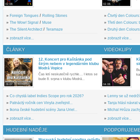
02.08.
02.08.
»
Foreign Tongues
/
Rolling Stones
»
Čtvrtý den Colours:
»
The Wow! Signal
/
Muse
»
Třetí den Colours: 
»
The Silent Architect
/
Teramaze
»
Druhý den Colours: 
»
zobrazit více...
»
zobrazit více...
ČLÁNKY
VIDEOKLIPY
12. Koncert pro Kaštánka pod
Kř
širým nebem v legendárním klubu
si
Modrá Vopice
Bu
Čas letí neskutečně rychle.... I letos se
ka
bude 8. srpna v klubu Modrá...
28.07.
04.08.
»
Co chystá label Indies Scope pro rok 2026?
»
Lenny se už nedrží
»
Patnáctý ročník cen Vinyla zveřejnil...
»
Tanja hlásí návrat v
»
Ikona české hudební scény Jana Uriel...
»
Michal Hrůza zachyc
»
zobrazit více...
»
zobrazit více...
HUDEBNÍ NADĚJE
PODPORUJEME
Moravská hudební spodina ovládla