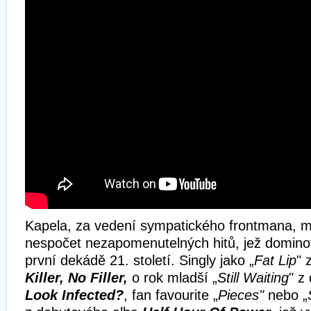
Kapela, za vedení sympatického frontmana, 
nespočet nezapomenutelných hitů, jež domino
první dekádě 21. století. Singly jako „
Fat Lip
" 
Killer, No Filler,
o rok mladší
„
Still Waiting
" z
Look Infected?
, fan favourite „
Pieces"
nebo „