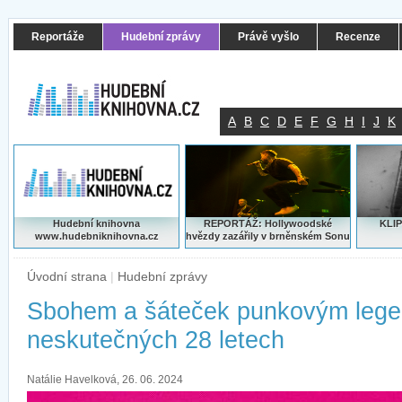
Reportáže
Hudební zprávy
Právě vyšlo
Recenze
A
B
C
D
E
F
G
H
I
J
K
Hudební knihovna
REPORTÁŽ: Hollywoodské
KLIP
www.hudebniknihovna.cz
hvězdy zazářily v brněnském Sonu
Úvodní strana
|
Hudební zprávy
Sbohem a šáteček punkovým leg
neskutečných 28 letech
Natálie Havelková, 26. 06. 2024