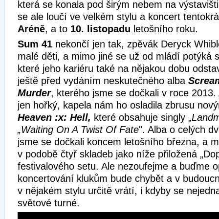
která se konala pod širým nebem na výstavišt
se ale loučí ve velkém stylu a koncert tentok
Aréně
, a to
10. listopadu
letošního roku.
Sum 41
nekončí jen tak, zpěvák Deryck Whi
malé děti, a mimo jiné se už od mládí potýká 
které jeho kariéru také na nějakou dobu odstavi
ještě před vydáním neskutečného alba
Screa
Murder
, kterého jsme se dočkali v roce 2013
jen hořký, kapela nám ho osladila zbrusu nov
Heaven :x: Hell,
které obsahuje singly „
Landm
„Waiting On A Twist Of Fate
". Alba o celých d
jsme se dočkali koncem letošního března, a 
v podobě čtyř skladeb jako níže přiložená „Do
festivalového setu. Ale nezoufejme a buďme op
koncertování klukům bude chybět a v budouc
v nějakém stylu určitě vrátí, i kdyby se nejedn
světové turné.