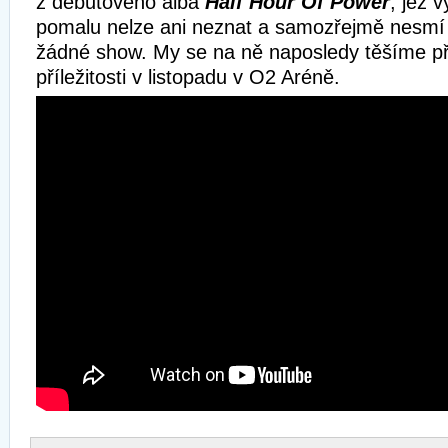
z debutového alba
Half Hour Of Power
, jež 
pomalu nelze ani neznat a samozřejmě nesmí c
žádné show. My se na ně naposledy těšíme př
příležitosti v listopadu v O2 Aréně.