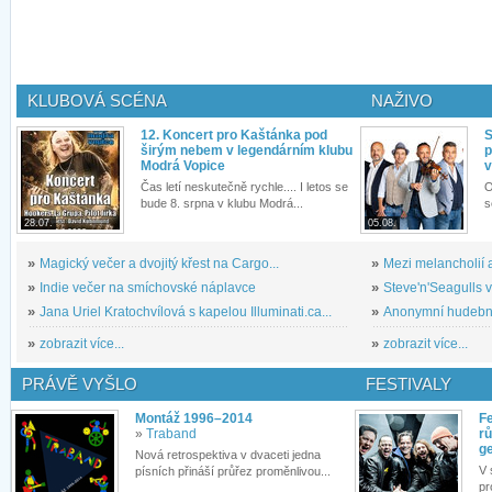
KLUBOVÁ SCÉNA
NAŽIVO
12. Koncert pro Kaštánka pod
S
širým nebem v legendárním klubu
p
Modrá Vopice
v
Čas letí neskutečně rychle.... I letos se
O
bude 8. srpna v klubu Modrá...
s
28.07.
05.08.
»
Magický večer a dvojitý křest na Cargo...
»
Mezi melancholií a
»
Indie večer na smíchovské náplavce
»
Steve'n'Seagulls v 
»
Jana Uriel Kratochvílová s kapelou Illuminati.ca...
»
Anonymní hudební 
»
zobrazit více...
»
zobrazit více...
PRÁVĚ VYŠLO
FESTIVALY
Montáž 1996–2014
Fe
»
Traband
rů
g
Nová retrospektiva v dvaceti jedna
V 
písních přináší průřez proměnlivou...
pr