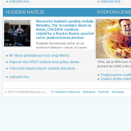
»
zobrazit více...
»
zobrazit více...
HUDEBNÍ NADĚJE
PODPORUJEME
Moravská hudební spodina ovládla
Melodku. The Scrambles lákali na
debut, CHLEB!K rozdával
chlebíčky a Rocket Bunny uzavřeli
večer punkrockovou jistotou
Poslední červencový večer se na
03.08.
brněnské Melodce setkaly tři kapely...
»
Mr. Moss představují nový singl Weird...
»
Rapové duo PAST vydává svou pátou desku...
Víme, jak je těžké pro
prorazit do médií a tím
»
Vršovická kapela tojeon vydává debutové...
»
Podporujeme nadě
»
zobrazit více...
»
Zadání profilu inter
© 2010 HudebniKnihovna.cz |
O Hudební knihovna
Reklama
Partneři
Kontakty