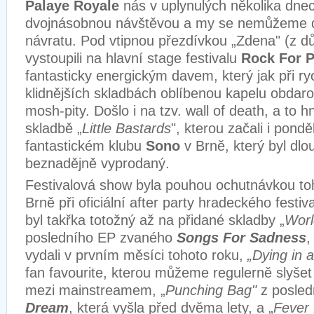
Palaye Royale
nás v uplynulých několika dnec
dvojnásobnou návštěvou a my se nemůžeme do
návratu. Pod vtipnou přezdívkou „Zdena" (z d
vystoupili na hlavní stage festivalu
Rock For 
fantasticky energickým davem, který jak při ryc
klidnějších skladbách oblíbenou kapelu obda
mosh-pity. Došlo i na tzv. wall of death, a to h
skladbě „
Little Bastards
", kterou začali i pondě
fantastickém klubu
Sono
v Brně, který byl dl
beznadějně vyprodaný.
Festivalová show byla pouhou ochutnávkou to
Brně při oficiální after party hradeckého festiva
byl takřka totožný až na přidané skladby „
Worl
posledního EP zvaného
Songs For Sadness
,
vydali v prvním měsíci tohoto roku,
„Dying in 
fan favourite, kterou můžeme regulerně slyšet
mezi mainstreamem, „
Punching Bag"
z posled
Dream
, která vyšla před dvěma lety, a „
Fever