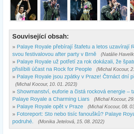
Související obsah:
»
Palaye Royale přebírají štafetu a letos uzavírají
svou festivalovou after party v Brně
(Natálie Havelk
»
Palaye Royale už potřetí za rok dokázali, že špa
přislíbili účast na Rock for People
(Michal Kocour, 2
»
Palaye Royale jsou zpátky v Praze! Čtrnáct dní 
(Michal Kocour, 10. 01. 2023)
»
Showmanství, euforie a čistá rocková energie – t
Palaye Royale a Charming Liars
(Michal Kocour, 29
»
Palaye Royale opět v Praze
(Michal Kocour, 08. 0
»
Fotoreport: Sto nebo tisíc fanoušků? Palaye Royale
podruhé.
(Monika Jetelová, 15. 08. 2022)