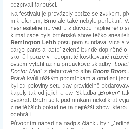
odzpívali fanoušci.
Na festivalu je provázely potíže se zvukem, p
mikrofonem, Brno ale také nebylo perfektní. 
nesnesitelnému vedru z důvodu naplněného sá
klimatizace byla brněnská show těžko snesite
Remington Leith
postupem sundaval více a ví
cargo pants a ladící zelené bundě doplněné o t
skončil pouze v nedopnuté kostkované růžové 
ovšem vytáhl až na přídavkové skladby „
Lonel
Doctor Man
" z debutového alba
Boom Boom R
Právě kvůli těžkým podmínkám a omdlení jedn
byl od poloviny setu dav pravidelně obdarová
kapely tak od jejich crew. Skladba „
Broken
" ta
dvakrát. Bratři se k podmínkám několikrát vyjádř
z nejtěžších pokud ne ta nejtěžší show, kterou
odehráli.
Původním nápad na nadpis článku byl: „Jediné