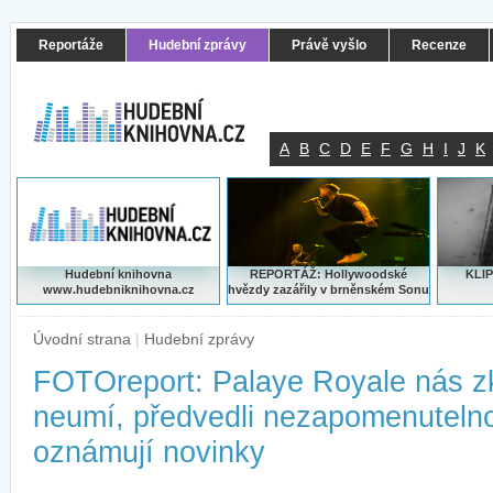
Reportáže
Hudební zprávy
Právě vyšlo
Recenze
A
B
C
D
E
F
G
H
I
J
K
Hudební knihovna
REPORTÁŽ: Hollywoodské
KLIP
www.hudebniknihovna.cz
hvězdy zazářily v brněnském Sonu
Úvodní strana
|
Hudební zprávy
FOTOreport: Palaye Royale nás z
neumí, předvedli nezapomenuteln
oznámují novinky