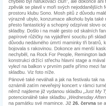
chybělo byl nafukovací člun", ale dokonce ani
zpěvák se plavil v moři svých nejoddanějších
prostoru klubu Sono. Mosh pitů z důvodu mal
výrazně ubylo, konzumace alkoholu byla také ni
přesto fantastický a schopný odzpívat slovo o
skladby. Došlo i na malé gesto od skalních fans,
papírové růžičky na vyjádření soucitu při sklad
důvodu nedávného úmrtí maminky tři bratrů, k
bojovala s rakovinou. Dokonce ani menší kas
nechyběl, na Rock For People, Remington ladn
konstrukci držící střechu hlavní stage a mával
vylezl na balkon v prvním patře přímo mezi fa
skladbu. Viz foto níže.
Pánové také neváhali a jak na festivalu tak na
oznámili zatím neveřejný koncert v rámci turn
němž najdeme již vydanou skladbu
„Just My T
potencionálně take skladbu „
Wednesday After
na památku své mamince. Již
26. června
se a