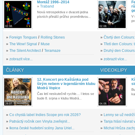
Montáž 1996–2014
Fe
»
Traband
rů
g
Nová retrospektiva v dvaceti jedna
V 
písních přináší průřez proměnlivou...
pr
02.08.
02.08.
»
Foreign Tongues
/
Rolling Stones
»
Čtvrtý den Colours:
»
The Wow! Signal
/
Muse
»
Třetí den Colours: 
»
The Silent Architect
/
Teramaze
»
Druhý den Colours: 
»
zobrazit více...
»
zobrazit více...
ČLÁNKY
VIDEOKLIPY
12. Koncert pro Kaštánka pod
Kř
širým nebem v legendárním klubu
si
Modrá Vopice
Bu
Čas letí neskutečně rychle.... I letos se
ka
bude 8. srpna v klubu Modrá...
28.07.
04.08.
»
Co chystá label Indies Scope pro rok 2026?
»
Lenny se už nedrží
»
Patnáctý ročník cen Vinyla zveřejnil...
»
Tanja hlásí návrat v
»
Ikona české hudební scény Jana Uriel...
»
Michal Hrůza zachyc