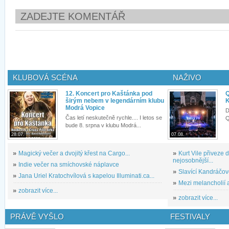
ZADEJTE KOMENTÁŘ
KLUBOVÁ SCÉNA
NAŽIVO
12. Koncert pro Kaštánka pod
Q
širým nebem v legendárním klubu
K
Modrá Vopice
D
Čas letí neskutečně rychle.... I letos se
Q
bude 8. srpna v klubu Modrá...
28.07.
07.08.
»
Magický večer a dvojitý křest na Cargo...
»
Kurt Vile přiveze
nejosobnější...
»
Indie večer na smíchovské náplavce
»
Slavící Kandráčov
»
Jana Uriel Kratochvílová s kapelou Illuminati.ca...
»
Mezi melancholií a
»
zobrazit více...
»
zobrazit více...
PRÁVĚ VYŠLO
FESTIVALY