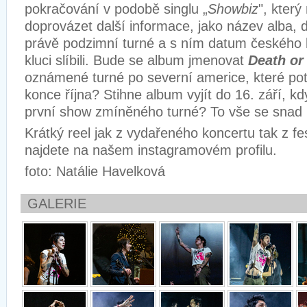
pokračování v podobě singlu „
Showbiz
", kter
doprovázet další informace, jako název alba,
právě podzimní turné a s ním datum českého 
kluci slíbili. Bude se album jmenovat
Death or
oznámené turné po severní americe, které pot
konce října? Stihne album vyjít do 16. září, kd
první show zmíněného turné? To vše se snad
Krátký reel jak z vydařeného koncertu tak z fe
najdete na našem instagramovém profilu.
foto: Natálie Havelková
GALERIE