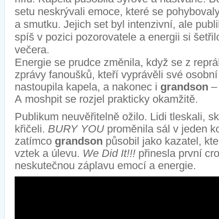
setu
neskrýval
i
emoce, které se pohybovaly
a smutku.
Jejich set byl intenzivní, ale pub
spíš v pozici pozorovatele
a energii si šetři
večera.
Energie se prudce změnila
, kdy
ž
se
z
repr
zprávy fanoušků, kteří vyprávěli své osobní
nastoupila kapela, a
n
akonec i
grandson
–
A
moshpit
se rozjel prakticky okamžitě.
Publikum neuvěřitelně ožilo. Lidi tleskali, sk
křičeli.
B
URY YOU
proměnila sál v jeden k
zatímco
grandson
působil jako kazatel, kte
vztek a úlevu.
We
Did
It!!!
přinesla první
cr
neskutečnou záplavu emocí a energie.