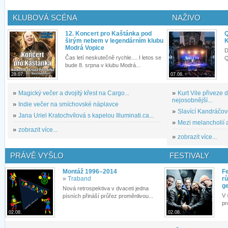
KLUBOVÁ SCÉNA
NAŽIVO
12. Koncert pro Kaštánka pod
Q
širým nebem v legendárním klubu
K
Modrá Vopice
D
Čas letí neskutečně rychle.... I letos se
Q
bude 8. srpna v klubu Modrá...
28.07.
07.08.
»
Magický večer a dvojitý křest na Cargo...
»
Kurt Vile přiveze
nejosobnější...
»
Indie večer na smíchovské náplavce
»
Slavící Kandráčov
»
Jana Uriel Kratochvílová s kapelou Illuminati.ca...
»
Mezi melancholií a
»
zobrazit více...
»
zobrazit více...
PRÁVĚ VYŠLO
FESTIVALY
Montáž 1996–2014
Fe
»
Traband
rů
g
Nová retrospektiva v dvaceti jedna
V 
písních přináší průřez proměnlivou...
pr
02.08.
02.08.