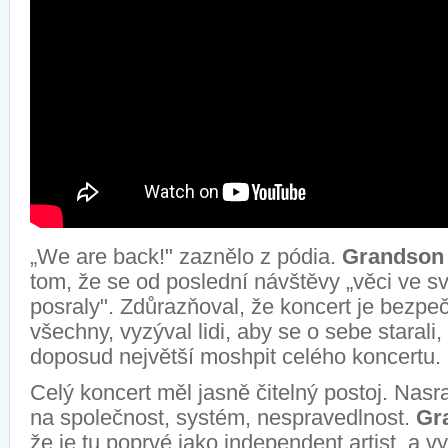
„
We
are
back
!" zaznělo z pódia.
Grandson
tom, že se od poslední návštěvy „věci
ve s
posraly"
. Zdůrazňoval
, že koncert je bezpe
všechny, vyzýval lidi, aby se o sebe starali
,
doposud největší
moshpit
celého koncertu
.
Celý koncert měl jasně čitelný postoj. Nas
na společnost, systém, nespravedlnost.
Gr
že je tu poprvé jako independent
artist
, a v