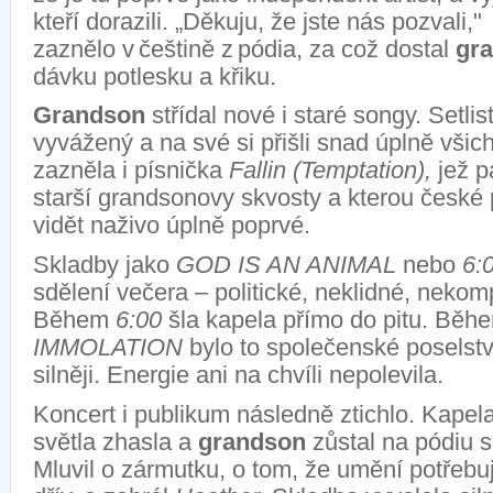
kteří dorazili. „
Děkuju
, že jste nás pozvali
,"
zaznělo
v češtině
z
pódia
, za což dostal
gr
dávku potlesku a křiku.
Grandson
střídal nové i staré songy. Setli
vyvážený a na své si přišli snad úplně vši
zazněla i písnička
Fallin
(
Temptation
),
jež p
starší
gran
d
sonovy
skvosty a kterou české
vidět naživo úplně poprvé.
Skladby jako
GOD IS AN ANIMAL
nebo
6:
sdělení večera – politické, neklidné, nekom
Během
6:00
šla kapela přímo do pitu
. Běhe
IMMOLATION
bylo to společenské poselství
silněji. Energie ani na chvíli nepolevila.
Koncert i publikum následně ztichlo.
Kapela
světla
zhasla
a
grandson
zůstal na pódiu s
Mluvil o zármutku, o tom, že umění potřebu