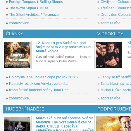
»
Foreign Tongues
/
Rolling Stones
»
Čtvrtý den Colours:
»
The Wow! Signal
/
Muse
»
Třetí den Colours: 
»
The Silent Architect
/
Teramaze
»
Druhý den Colours: 
»
zobrazit více...
»
zobrazit více...
ČLÁNKY
VIDEOKLIPY
12. Koncert pro Kaštánka pod
Kř
širým nebem v legendárním klubu
si
Modrá Vopice
Bu
Čas letí neskutečně rychle.... I letos se
ka
bude 8. srpna v klubu Modrá...
28.07.
04.08.
»
Co chystá label Indies Scope pro rok 2026?
»
Lenny se už nedrží
»
Patnáctý ročník cen Vinyla zveřejnil...
»
Tanja hlásí návrat v
»
Ikona české hudební scény Jana Uriel...
»
Michal Hrůza zachyc
»
zobrazit více...
»
zobrazit více...
HUDEBNÍ NADĚJE
PODPORUJEME
Moravská hudební spodina ovládla
Melodku. The Scrambles lákali na
debut, CHLEB!K rozdával
chlebíčky a Rocket Bunny uzavřeli