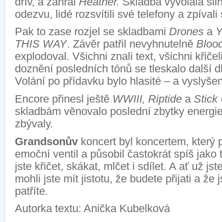
dřív, a zahrál
Heather
.
Skladba vyvolala sil
odezvu, lidé rozsvítili své telefony a zpíval
Pak to zase rozjel se skladbami
Drones
a
THIS WAY
.
Závěr patřil nevyhnutelně
Bloo
explodoval. Všichni znali text, všichni křičeli
doznění posledních tónů se tleskalo další d
Volání po přídavku bylo hlasité – a vyslyše
Encore
přinesl ještě
WWIII,
Riptide
a
Stick
skladbám věnovalo poslední zbytky energie,
zbývaly.
Grandsonův
koncert byl koncertem, který 
emoční ventil a působil častokrát spíš jako 
jste
křičet, skákat, mlčet i sdílet
. A ať už jste
mohli jste mít jistotu, že budete přijati a že
patříte.
Autorka textu: Anička Kubelková