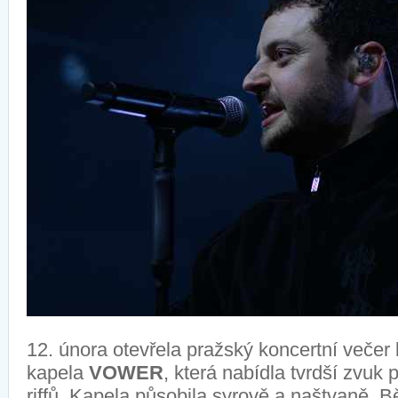
12. února otevřela pražský koncertní večer
kapela
VOWER
, která nabídla tvrdší
zvuk p
riffů.
Kapela p
ůsobil
a
syrov
ě a naštvaně
.
Bě