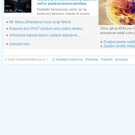
večer punkrockovou jistotou
Poslední červencový večer se na
03.08.
brněnské Melodce setkaly tři kapely...
»
Mr. Moss představují nový singl Weird...
»
Rapové duo PAST vydává svou pátou desku...
Víme, jak je těžké pro
prorazit do médií a tím
»
Vršovická kapela tojeon vydává debutové...
»
Podporujeme nadě
»
zobrazit více...
»
Zadání profilu inter
© 2010 HudebniKnihovna.cz |
O Hudební knihovna
Reklama
Partneři
Kontakty