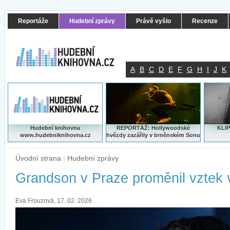
Reportáže
Hudební zprávy
Právě vyšlo
Recenze
A
B
C
D
E
F
G
H
I
J
K
Hudební knihovna
REPORTÁŽ: Hollywoodské
KLIP
www.hudebniknihovna.cz
hvězdy zazářily v brněnském Sonu
Úvodní strana
|
Hudební zprávy
Grandson v Praze proměnil vztek v
Eva Frouzová, 17. 02. 2026