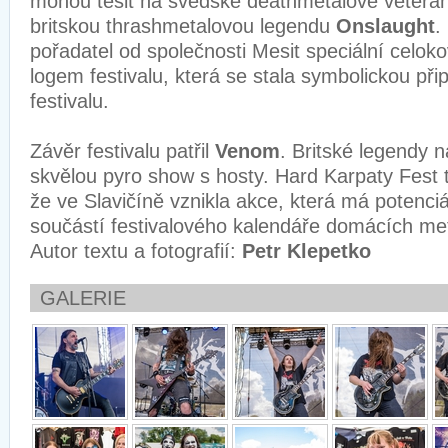
mohou těšit na švédské deathmetalové veterá
britskou thrashmetalovou legendu
Onslaught
.
pořadatel od společnosti Mesit speciální celok
logem festivalu, která se stala symbolickou p
festivalu.
Závěr festivalu patřil
Venom
. Britské legendy 
skvělou pyro show s hosty. Hard Karpaty Fest ta
že ve Slavičíně vznikla akce, která má potenci
součástí festivalového kalendáře domácích me
Autor textu a fotografií:
Petr Klepetko
GALERIE