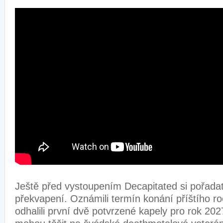
Ještě před vystoupením Decapitated si pořadate
překvapení. Oznámili termín konání příštího r
odhalili první dvě potvrzené kapely pro rok 20