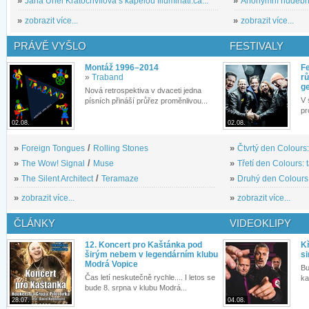
»
Jana Uriel Kratochvílová s kapelou Illuminati.ca...
»
Anonymní hudební 
»
zobrazit více...
»
zobrazit více...
PRÁVĚ VYŠLO
FESTIVALY
Montáž 1996–2014
Fe
»
Traband
rů
g
Nová retrospektiva v dvaceti jedna
V 
písních přináší průřez proměnlivou...
pr
02.08.
02.08.
»
Foreign Tongues
/
Rolling Stones
»
Čtvrtý den Colours:
»
The Wow! Signal
/
Muse
»
Třetí den Colours: 
»
The Silent Architect
/
Teramaze
»
Druhý den Colours: 
»
zobrazit více...
»
zobrazit více...
ČLÁNKY
VIDEOKLIPY
12. Koncert pro Kaštánka pod
Kř
širým nebem v legendárním klubu
si
Modrá Vopice
Bu
Čas letí neskutečně rychle.... I letos se
ka
bude 8. srpna v klubu Modrá...
28.07.
04.08.