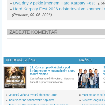
»
Dva dny v pekle jménem Hard Karpaty Fest
(Re
»
Hard Karpaty Fest 2026 odstartoval ve znamení 
(Redakce, 09. 06. 2026)
ZADEJTE KOMENTÁŘ
KLUBOVÁ SCÉNA
NAŽIVO
12. Koncert pro Kaštánka pod
S
širým nebem v legendárním klubu
p
Modrá Vopice
v
Čas letí neskutečně rychle.... I letos se
O
bude 8. srpna v klubu Modrá...
s
28.07.
05.08.
»
Magický večer a dvojitý křest na Cargo...
»
Mezi melancholií a
»
Indie večer na smíchovské náplavce
»
Steve'n'Seagulls v 