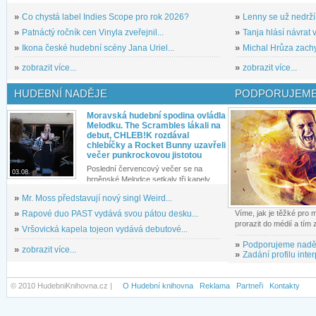
»
Co chystá label Indies Scope pro rok 2026?
»
Lenny se už nedrží
»
Patnáctý ročník cen Vinyla zveřejnil...
»
Tanja hlásí návrat v
»
Ikona české hudební scény Jana Uriel...
»
Michal Hrůza zachyc
»
zobrazit více...
»
zobrazit více...
HUDEBNÍ NADĚJE
PODPORUJEME
Moravská hudební spodina ovládla
Melodku. The Scrambles lákali na
debut, CHLEB!K rozdával
chlebíčky a Rocket Bunny uzavřeli
večer punkrockovou jistotou
Poslední červencový večer se na
03.08.
brněnské Melodce setkaly tři kapely...
»
Mr. Moss představují nový singl Weird...
»
Rapové duo PAST vydává svou pátou desku...
Víme, jak je těžké pro
prorazit do médií a tím
»
Vršovická kapela tojeon vydává debutové...
»
Podporujeme nadě
»
zobrazit více...
»
Zadání profilu inter
© 2010 HudebniKnihovna.cz |
O Hudební knihovna
Reklama
Partneři
Kontakty