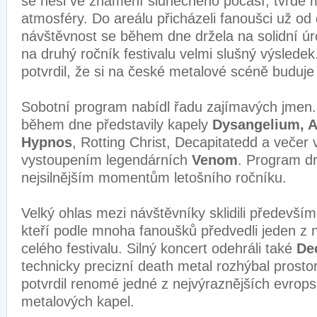
se nesl ve znamení slunečného počasí, tvrdé
atmosféry. Do areálu přicházeli fanoušci už od
návštěvnost se během dne držela na solidní úro
na druhý ročník festivalu velmi slušný výsledek
potvrdil, že si na české metalové scéně budu
Sobotní program nabídl řadu zajímavých jmen.
během dne představily kapely
Dysangelium, A
Hypnos
, Rotting Christ, Decapitatedd a večer v
vystoupením legendárních
Venom
. Program dr
nejsilnějším momentům letošního ročníku.
Velký ohlas mezi návštěvníky sklidili předevší
kteří podle mnoha fanoušků předvedli jeden z 
celého festivalu. Silný koncert odehráli také
De
technicky precizní death metal rozhýbal prosto
potvrdil renomé jedné z nejvýraznějších evrop
metalových kapel.