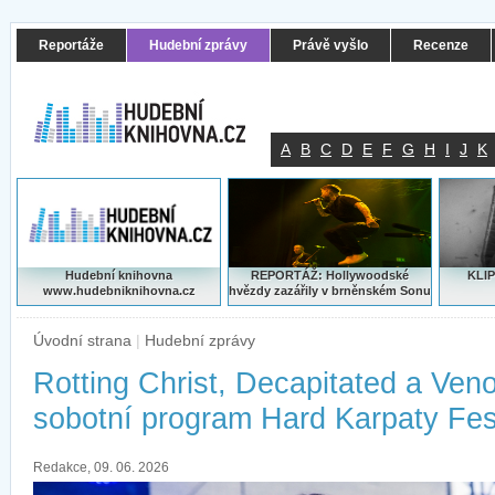
Reportáže
Hudební zprávy
Právě vyšlo
Recenze
A
B
C
D
E
F
G
H
I
J
K
Hudební knihovna
REPORTÁŽ: Hollywoodské
KLIP
www.hudebniknihovna.cz
hvězdy zazářily v brněnském Sonu
Úvodní strana
|
Hudební zprávy
Rotting Christ, Decapitated a Veno
sobotní program Hard Karpaty Fes
Redakce, 09. 06. 2026