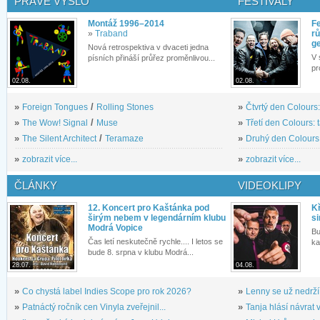
PRÁVĚ VYŠLO
FESTIVALY
Montáž 1996–2014
Fe
»
Traband
rů
g
Nová retrospektiva v dvaceti jedna
V 
písních přináší průřez proměnlivou...
pr
02.08.
02.08.
»
Foreign Tongues
/
Rolling Stones
»
Čtvrtý den Colours:
»
The Wow! Signal
/
Muse
»
Třetí den Colours: 
»
The Silent Architect
/
Teramaze
»
Druhý den Colours: 
»
zobrazit více...
»
zobrazit více...
ČLÁNKY
VIDEOKLIPY
12. Koncert pro Kaštánka pod
Kř
širým nebem v legendárním klubu
si
Modrá Vopice
Bu
Čas letí neskutečně rychle.... I letos se
ka
bude 8. srpna v klubu Modrá...
28.07.
04.08.
»
Co chystá label Indies Scope pro rok 2026?
»
Lenny se už nedrží
»
Patnáctý ročník cen Vinyla zveřejnil...
»
Tanja hlásí návrat v