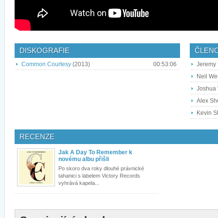
DISKOGRAFIE
ČLEN
Common Courtesy
(2013)
00:53:06
Jeremy 
Neil Wes
Joshua 
Alex She
Kevin Sk
RECENZE
Jak A Day To Remember k
novému albu přišli
Po skoro dva roky dlouhé právnické
tahanici s labelem Victory Records
vyhrává kapela...