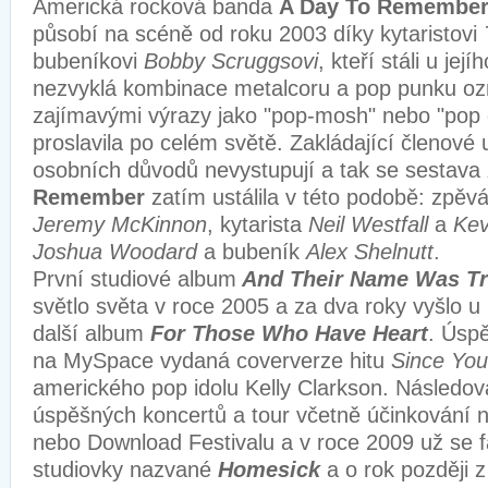
Americká rocková banda
A Day To Remembe
působí na scéně od roku 2003 díky kytaristovi
bubeníkovi
Bobby Scruggsovi
, kteří stáli u jej
nezvyklá kombinace metalcoru a pop punku 
zajímavými výrazy jako "pop-mosh" nebo "pop c
proslavila po celém světě. Zakládající členové 
osobních důvodů nevystupují a tak se sestava
Remember
zatím ustálila v této podobě: zpěv
Jeremy McKinnon
, kytarista
Neil Westfall
a
Kev
Joshua Woodard
a bubeník
Alex Shelnutt
.
První studiové album
And Their Name Was T
světlo světa v roce 2005 a za dva roky vyšlo u
další album
For Those Who Have Heart
. Úsp
na MySpace vydaná coververze hitu
Since Yo
amerického pop idolu Kelly Clarkson. Následov
úspěšných koncertů a tour včetně účinkování
nebo Download Festivalu a v roce 2009 už se fan
studiovky nazvané
Homesick
a o rok později 