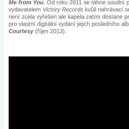
Me from You
. Od roku 2011 se táhne soudní p
vydavatelem
Victory Records
kvůli nahrávací s
není zcela vyřešen ale kapela zatím dostane p
pro vlastní digitální vydání jejich posledního al
Courtesy
(říjen 2013).