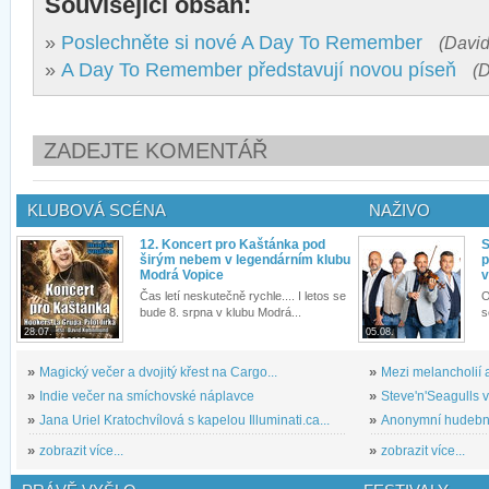
Související obsah:
»
Poslechněte si nové A Day To Remember
(David
»
A Day To Remember představují novou píseň
(D
ZADEJTE KOMENTÁŘ
KLUBOVÁ SCÉNA
NAŽIVO
12. Koncert pro Kaštánka pod
S
širým nebem v legendárním klubu
p
Modrá Vopice
v
Čas letí neskutečně rychle.... I letos se
O
bude 8. srpna v klubu Modrá...
s
28.07.
05.08.
»
Magický večer a dvojitý křest na Cargo...
»
Mezi melancholií a
»
Indie večer na smíchovské náplavce
»
Steve'n'Seagulls v 
»
Jana Uriel Kratochvílová s kapelou Illuminati.ca...
»
Anonymní hudební 
»
zobrazit více...
»
zobrazit více...