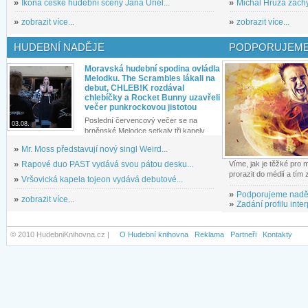
»
Ikona české hudební scény Jana Uriel...
»
Michal Hrůza zachyc
»
zobrazit více...
»
zobrazit více...
HUDEBNÍ NADĚJE
PODPORUJEME
Moravská hudební spodina ovládla
Melodku. The Scrambles lákali na
debut, CHLEB!K rozdával
chlebíčky a Rocket Bunny uzavřeli
večer punkrockovou jistotou
Poslední červencový večer se na
03.08.
brněnské Melodce setkaly tři kapely...
»
Mr. Moss představují nový singl Weird...
»
Rapové duo PAST vydává svou pátou desku...
Víme, jak je těžké pro
prorazit do médií a tím
»
Vršovická kapela tojeon vydává debutové...
»
Podporujeme nadě
»
zobrazit více...
»
Zadání profilu inter
© 2010 HudebniKnihovna.cz |
O Hudební knihovna
Reklama
Partneři
Kontakty