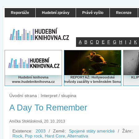
Reportáže
Hudební zprávy
Právě vyšlo
Recenze
A
B
C
D
E
F
G
H
I
J
K
Hudební knihovna
REPORTÁŽ: Hollywoodské
KLIP
www.hudebniknihovna.cz
hvězdy zazářily v brněnském Sonu
Úvodní strana
|
Interpret / skupina
A Day To Remember
Anička Stoklásková, 20. 10. 2013
Existence:
2003
/
Země:
Spojené státy americké
/
Žánr:
Rock, Pop rock, Hard Core, Alternativa