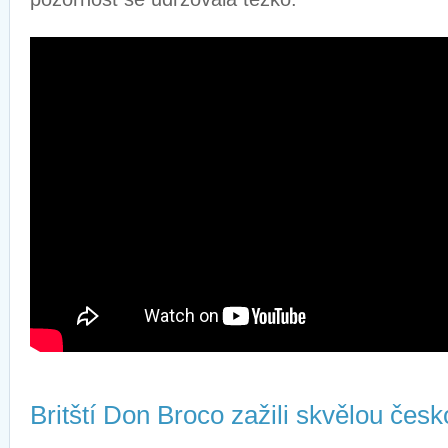
Britští Don Broco zažili skvělou čes