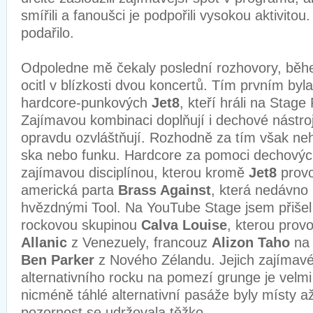
smířili a fanoušci je podpořili vysokou aktivitou
podařilo.
Odpoledne mě čekaly poslední rozhovory, běh
ocitl v blízkosti dvou koncertů. Tím prvním by
hardcore-punkových
Jet8
, kteří hráli na Stag
Zajímavou kombinaci doplňují i dechové nástroje
opravdu ozvláštňují. Rozhodně za tím však nehl
ska nebo funku. Hardcore za pomoci dechových
zajímavou disciplínou, kterou kromě
Jet8
provo
americká parta
Brass Against
, která nedávno 
hvězdnými Tool. Na YouTube Stage jsem přišel
rockovou skupinou
Calva Louise
, kterou pro
Allanic
z Venezuely, francouz
Alizon Taho
na
Ben Parker
z Nového Zélandu. Jejich zajímavé
alternativního rocku na pomezí grunge je velmi
nicméně táhlé alternativní pasáže byly místy až
pozornost se udržovala těžko.