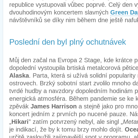
republice vystupovali vůbec poprvé. Celý den vy
dvouhodinovým koncertem slavných
Green Da
návštěvníků se díky nim během dne ještě nafu
Poslední den byl plný ochutnávek
Můj den začal na Evropa 2 Stage, kde krátce p
dopolední vystoupila brtiská metalcorová pětic
Alaska
. Parta, která si užívá solidní populari
ostrovech. Brzký sobotní start zvolilo mnoho d
tvrdé hudby a navzdory dopoledním hodinám p
energická atmosféra. Během pandemie se ke ka
zpěvák
James Harrison
a stejně jako pro mno
koncert jedním z prvních po nucené pauze. N
„
Hikari
” zatím potvrzený nebyl, ale singl „
Meta
je indikací, že by k tomu brzy mohlo dojít.
Oce
určitě zasloužili zajímavější spot v programu, a