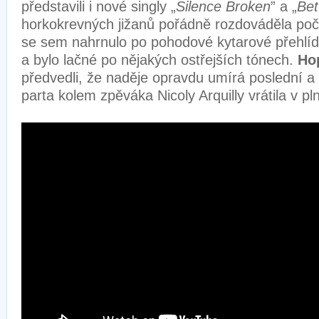
představili i nové singly „
Silence Broken
” a „
Bet
horkokrevných jižanů pořádně rozdováděla poč
se sem nahrnulo po pohodové kytarové přehlíd
a bylo lačné po nějakých ostřejších tónech.
Ho
předvedli, že naděje opravdu umírá poslední a 
parta kolem zpěváka Nicoly Arquilly vrátila v pln