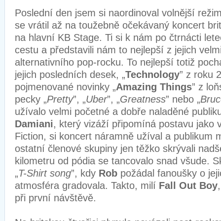
Poslední den jsem si naordinoval volnější reži
se vrátil až na toužebně očekávaný koncert br
na hlavní KB Stage. Ti si k nám po čtrnácti let
cestu a představili nám to nejlepší z jejich velm
alternativního pop-rocku. To nejlepší totiž poc
jejich posledních desek, „
Technology
” z roku 
pojmenované novinky „
Amazing Things
” z lo
pecky „
Pretty
”, „
Uber
”, „
Greatness
” nebo „
Bruc
užívalo velmi početné a dobře naladěné publi
Damiani
, který vizáží připomíná postavu jako 
Fiction, si koncert náramně užíval a publikum m
ostatní členové skupiny jen těžko skrývali nadš
kilometru od pódia se tancovalo snad všude. 
„
T-Shirt song
”, kdy
Rob
požádal fanoušky o jej
atmosféra gradovala. Takto, milí
Fall Out Boy
při první návštěvě.