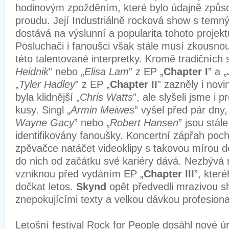
hodinovým zpožděním, které bylo údajně způ
proudu. Její Industriálně rocková show s temn
dostává na výslunní a popularita tohoto projek
Posluchači i fanoušci však stále musí zkousno
této talentované interpretky. Kromě tradičních
Heidnik
” nebo „
Elisa Lam
” z EP „
Chapter I
” a „
„
Tyler Hadley
” z EP „
Chapter II
” zazněly i novi
byla klidnější „
Chris Watts
”, ale slyšeli jsme i
kusy. Singl „
Armin Meiwes
” vyšel před pár dny,
Wayne Gacy
” nebo „
Robert Hansen
” jsou stál
identifikovány fanoušky. Koncertní zápřah poch
zpěvačce natáčet videoklipy s takovou mírou de
do nich od začátku své kariéry dává. Nezbývá n
vzniknou před vydáním EP „
Chapter III
”, kter
dočkat letos.
Skynd
opět předvedli mrazivou 
znepokujícími texty a velkou dávkou profesional
Letošní festival Rock for People dosáhl nové ú