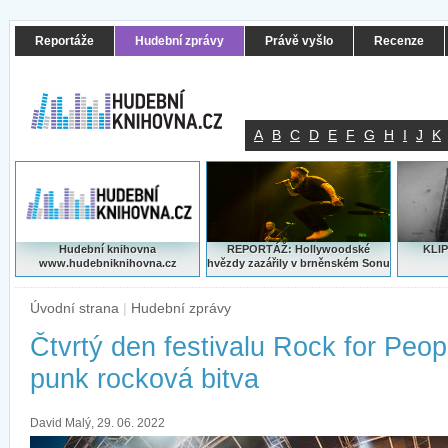
Reportáže
Hudební zprávy
Právě vyšlo
Recenze
A
B
C
D
E
F
G
H
I
J
K
Hudební knihovna
REPORTÁŽ: Hollywoodské
KLIP
www.hudebniknihovna.cz
hvězdy zazářily v brněnském Sonu
Úvodní strana
|
Hudební zprávy
Čtvrtý den festivalu Rock for Peop
punk rocková bitva
David Malý, 29. 06. 2022