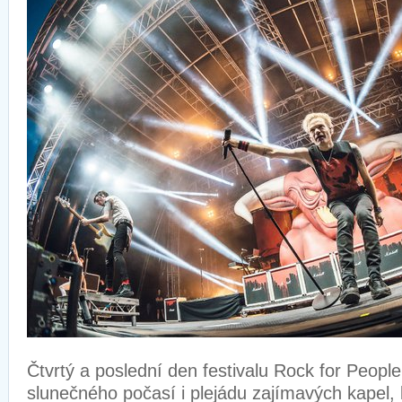
Čtvrtý a poslední den festivalu Rock for Peopl
slunečného počasí i plejádu zajímavých kapel,