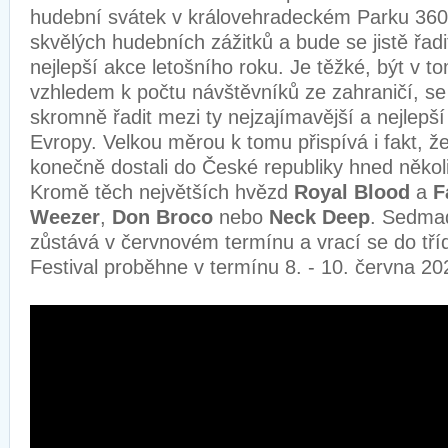
hudební svátek v královehradeckém Parku 360 
skvělých hudebních zážitků a bude se jistě řad
nejlepší akce letošního roku. Je těžké, být v to
vzhledem k počtu návštěvníků ze zahraničí, se
skromně řadit mezi ty nejzajímavější a nejlepší
Evropy. Velkou měrou k tomu přispívá i fakt, že
konečně dostali do České republiky hned někol
Kromě těch největších hvězd
Royal Blood
a
F
Weezer
,
Don Broco
nebo
Neck Deep
. Sedma
zůstává v červnovém termínu a vrací se do tří
Festival proběhne v termínu 8. - 10. června 20