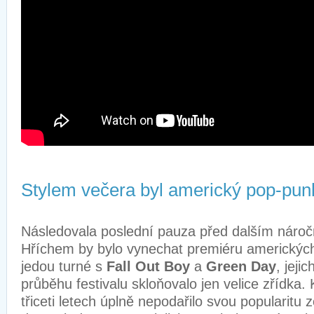
Stylem večera byl americký pop-pun
Následovala poslední pauza před dalším náro
Hříchem by bylo vynechat premiéru americký
jedou turné s
Fall Out Boy
a
Green
Day
, jeji
průběhu festivalu skloňovalo jen velice zřídka.
třiceti letech úplně nepodařilo svou popularitu