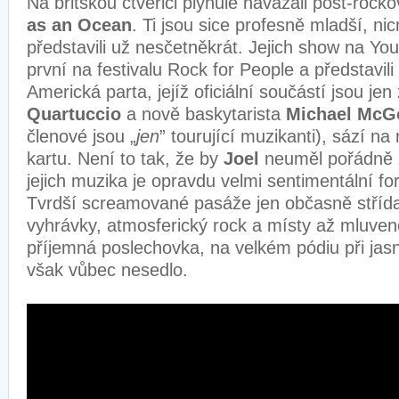
Na britskou čtveřici plynule navázali post-roc
as an Ocean
. Ti jsou sice profesně mladší, n
představili už nesčetněkrát. Jejich show na Yo
první na festivalu Rock for People a představil
Americká parta, jejíž oficiální součástí jsou je
Quartuccio
a nově baskytarista
Michael Mc
členové jsou „
jen
” tourující muzikanti), sází n
kartu. Není to tak, že by
Joel
neuměl pořádně 
jejich muzika je opravdu velmi sentimentální f
Tvrdší screamované pasáže jen občasně střída
vyhrávky, atmosferický rock a místy až mluve
příjemná poslechovka, na velkém pódiu při ja
však vůbec nesedlo.