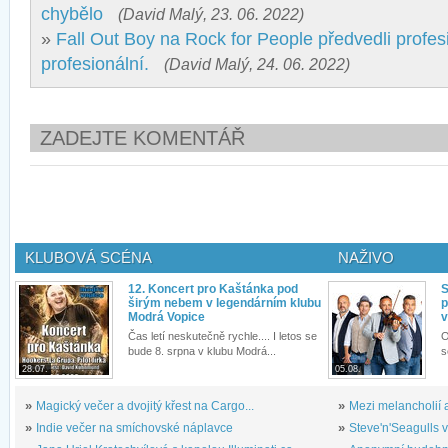
chybělo
(David Malý, 23. 06. 2022)
»
Fall Out Boy na Rock for People předvedli profesi
profesionální.
(David Malý, 24. 06. 2022)
ZADEJTE KOMENTÁŘ
KLUBOVÁ SCÉNA
NAŽIVO
12. Koncert pro Kaštánka pod
S
širým nebem v legendárním klubu
p
Modrá Vopice
v
Čas letí neskutečně rychle.... I letos se
O
bude 8. srpna v klubu Modrá...
s
28.07.
05.08.
»
Magický večer a dvojitý křest na Cargo...
»
Mezi melancholií a
»
Indie večer na smíchovské náplavce
»
Steve'n'Seagulls v 