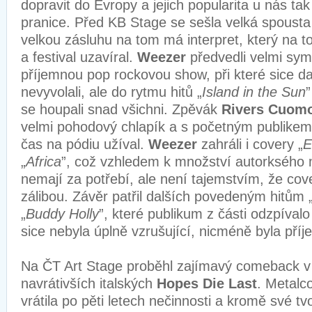
dopravit do Evropy a jejich popularita u nás ta
pranice. Před KB Stage se sešla velká spousta
velkou zásluhu na tom má interpret, který na t
a festival uzavíral.
Weezer
předvedli velmi sym
příjemnou pop rockovou show, při které sice da
nevyvolali, ale do rytmu hitů „
Island in the Sun
”
se houpali snad všichni. Zpěvák
Rivers Cuom
velmi pohodový chlapík a s početným publikem 
čas na pódiu užíval.
Weezer
zahráli i covery „
E
„
Africa
”, což vzhledem k množství autorksého 
nemají za potřebí, ale není tajemstvím, že cove
zálibou. Závěr patřil dalších povedeným hitům 
„
Buddy Holly
”, které publikum z části odzpíval
sice nebyla úplně vzrušující, nicméně byla pří
Na ČT Art Stage proběhl zajímavý comeback 
navrátivších italských
Hopes Die Last
. Metalc
vrátila po pěti letech nečinnosti a kromě své 