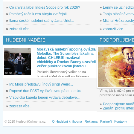
»
Co chystá label Indies Scope pro rok 2026?
»
Lenny se už nedrží
»
Patnáctý ročník cen Vinyla zveřejnil...
»
Tanja hlásí návrat v
»
Ikona české hudební scény Jana Uriel...
»
Michal Hrůza zachyc
»
zobrazit více...
»
zobrazit více...
HUDEBNÍ NADĚJE
PODPORUJEME
Moravská hudební spodina ovládla
Melodku. The Scrambles lákali na
debut, CHLEB!K rozdával
chlebíčky a Rocket Bunny uzavřeli
večer punkrockovou jistotou
Poslední červencový večer se na
03.08.
brněnské Melodce setkaly tři kapely...
»
Mr. Moss představují nový singl Weird...
»
Rapové duo PAST vydává svou pátou desku...
Víme, jak je těžké pro
prorazit do médií a tím
»
Vršovická kapela tojeon vydává debutové...
»
Podporujeme nadě
»
zobrazit více...
»
Zadání profilu inter
© 2010 HudebniKnihovna.cz |
O Hudební knihovna
Reklama
Partneři
Kontakty