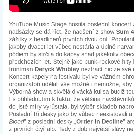
YouTube Music Stage hostila poslední koncert 
nadsázky se dá říct, že nadšení z show
Sum 4
zážitky z headlinerů prvních dvou dní. Popular
jakoby dvacet let vůbec nestárla a úplně narva
pódiem by strčila do kapsy snad jakékoliv obec
předchozích let. Stejně jako punk-rockové hity
frontman
Deryck
Whibley
neztrácí nic ze své
Koncert kapely na festivalu byl ve vážném ohr
organizátoři udělali vše možné i nemožné, aby
Výborná show a skvělá divácká kulisa budiž to
I s přihlédnutím k faktu, že většina návštěvní
do jisté míry vyrůstala, byl výběr skladeb napro
Poslední tři desky jako by vůbec neexistovali a
Blood
” z poslední desky „
Order in Decline
” ar
z prvních čtyř alb. Tedy z dob největší slávy n