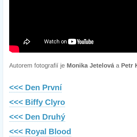
Autorem fotografií je
Monika Jetelová
a
Petr 
<<< Den První
<<< Biffy Clyro
<<< Den Druhý
<<< Royal Blood