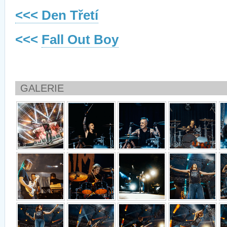
<<< Den Třetí
<<<
Fall Out Boy
GALERIE