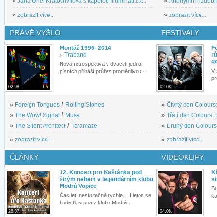
»
Jana Uriel Kratochvílová s kapelou Illuminati.ca...
»
Anonymní hudební 
»
zobrazit více...
»
zobrazit více...
PRÁVĚ VYŠLO
FESTIVALY
Montáž 1996–2014
Fe
»
Traband
rů
g
Nová retrospektiva v dvaceti jedna
V 
písních přináší průřez proměnlivou...
pr
02.08.
02.08.
»
Foreign Tongues
/
Rolling Stones
»
Čtvrtý den Colours:
»
The Wow! Signal
/
Muse
»
Třetí den Colours: 
»
The Silent Architect
/
Teramaze
»
Druhý den Colours: 
»
zobrazit více...
»
zobrazit více...
ČLÁNKY
VIDEOKLIPY
12. Koncert pro Kaštánka pod
Kř
širým nebem v legendárním klubu
si
Modrá Vopice
Bu
Čas letí neskutečně rychle.... I letos se
ka
bude 8. srpna v klubu Modrá...
28.07.
04.08.