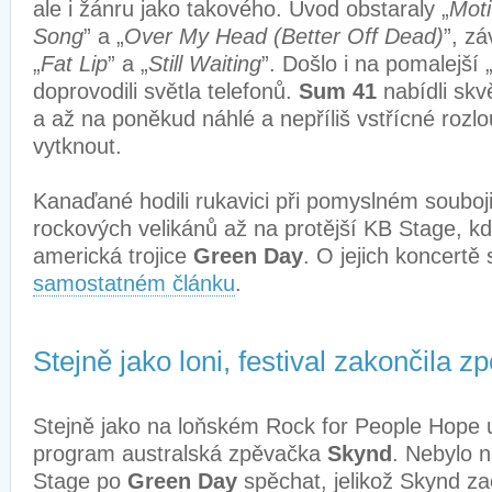
ale i žánru jako takového. Úvod obstaraly „
Moti
Song
” a „
Over My Head (Better Off Dead)
”, zá
„
Fat Lip
” a „
Still Waiting
”. Došlo i na pomalejší 
doprovodili světla telefonů.
Sum 41
nabídli skv
a až na poněkud náhlé a nepříliš vstřícné rozlo
vytknout.
Kanaďané hodili rukavici při pomyslném souboj
rockových velikánů až na protější KB Stage, kd
americká trojice
Green Day
. O jejich koncertě
samostatném článku
.
Stejně jako loni, festival zakončila 
Stejně jako na loňském Rock for People Hope 
program australská zpěvačka
Skynd
. Nebylo 
Stage po
Green Day
spěchat, jelikož Skynd zač