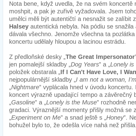
Nota bene, když uvedla, že na svém koncertě n
moshpit, a pak je zuřivě vyžadovala. Jsem toh
umělci měli být autentičtí a nesnažit se zalíbit
Halsey
autentická nebyla. Na pódiu se snažila
dávala všechno. Jenomže všechna ta pozlátka o
koncertu udělaly hloupou a lacinou estrádu.
Z předloňské desky „
The Great Impersonator
jen pomalejší skladby „
Dog Years
” a „
Lonely is
položek obstarala „
If I Can't Have Love, I Wa
nejpopulárnější skladby „
I am not a woman, I'
„
Nightmare
” vyplácala hned v úvodu koncertu. I
koncert výrazně upadající tempo a závěrečný b
„
Gasoline
” a „
Lonely is the Muse
” rozhodně ne
gradaci. Výraznější momenty přišly možná se
„
Experiment on Me
” a snad ještě s „
Honey
”. N
bohužel bylo to, že odešla více nahá než přišla