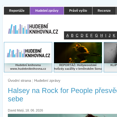
Reportáže
Hudební zprávy
Právě vyšlo
Recenze
A
B
C
D
E
F
G
H
I
J
K
Hudební knihovna
REPORTÁŽ: Hollywoodské
KLIP
www.hudebniknihovna.cz
hvězdy zazářily v brněnském Sonu
Úvodní strana
|
Hudební zprávy
Halsey na Rock for People přesv
sebe
David Malý, 18. 06. 2026