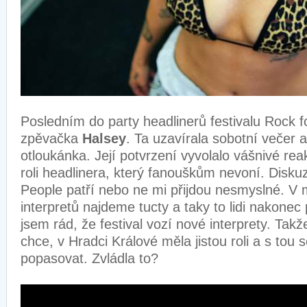
Posledním do party headlinerů festivalu Rock f
zpěvačka
Halsey
. Ta uzavírala sobotní večer a 
otloukánka. Její potvrzení vyvolalo vášnivé rea
roli headlinera, který fanouškům nevoní. Disku
People patří nebo ne mi přijdou nesmyslné. V 
interpretů najdeme tucty a taky to lidi nakonec 
jsem rád, že festival vozí nové interprety. Takž
chce, v Hradci Králové měla jistou roli a s tou
popasovat. Zvládla to?