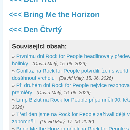
<<< Bring Me the Horizon
<<< Den Čtvrtý
Související obsah:
»
Prvnímu dni Rock for People headlinovaly přede
holinky
(David Malý, 15. 06. 2026)
»
Gorillaz na Rock for People potvrdili, že i s wor
dosáhnout vrcholu
(David Malý, 15. 06. 2026)
»
Při druhém dni Rock for People nejvíce rezonova
premiéry
(David Malý, 16. 06. 2026)
»
Limp Bizkit na Rock for People připomněli 90. lét
2026)
»
Třetí den jsme na Rock for People zažívali déjà v
zapomněli
(David Malý, 17. 06. 2026)
»
Bring Me the Horizon přijeli na Rock for People s