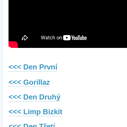
<<< Den První
<<< Gorillaz
<<< Den Druhý
<<< Limp Bizkit
<<< Den Třetí