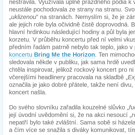
nestrávila. Využívala úplně prázdného pódia k
neustále pochodovala ze strany na stranu. Svo
„
uklizenou
” na stranách. Nemyslím si, že je z
ale jejich role byla očividně čistě doprovodná. B
hlavní hrdinkou následující hodiny a půl byla j
korzetu. V průběhu koncertu před ní velmi vku
předním řadám patrně nebylo tak teplo, jako 
koncertu
Bring Me the Horizon
. Ten mimoch
sledovala někde v publiku, jak sama hrdě uved
chtěla inspirovat, jelikož rockový koncert pro ni
včerejšími headlinery pracovala na skladbě „
Ex
označila je jako dobré přátele, takže není divu,
koncert našla.
Do svého slovníku zařadila kouzelné slůvko „
fu
její úvodní uvědomění si, že na akci nesoucí „
r
nepatří bylo také zvláštní. Sama sobě si házel
a čím více se snažila s diváky komunikovat, tím