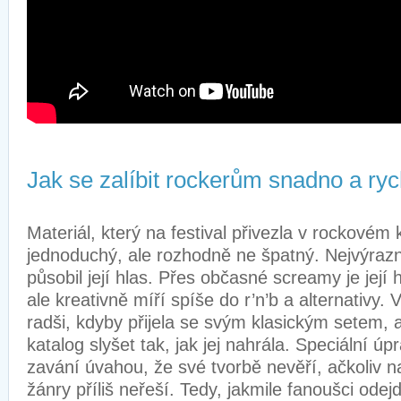
Jak se zalíbit rockerům snadno a ryc
Materiál, který na festival přivezla v rockovém 
jednoduchý, ale rozhodně ne špatný. Nejvýrazn
působil její hlas. Přes občasné screamy je její
ale kreativně míří spíše do r’n’b a alternativy. 
radši, kdyby přijela se svým klasickým setem, 
katalog slyšet tak, jak jej nahrála. Speciální ú
zavání úvahou, že své tvorbě nevěří, ačkoliv n
žánry příliš neřeší. Tedy, jakmile fanoušci odej