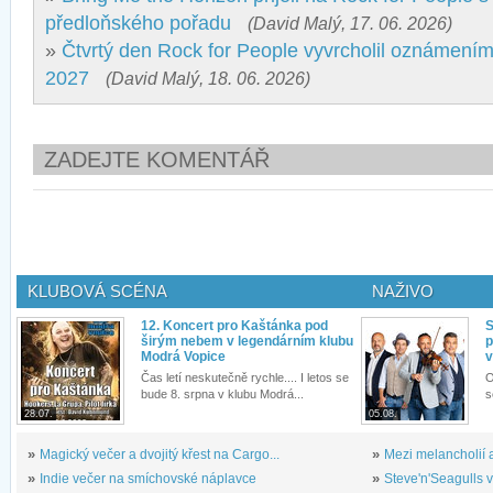
předloňského pořadu
(David Malý, 17. 06. 2026)
»
Čtvrtý den Rock for People vyvrcholil oznámením
2027
(David Malý, 18. 06. 2026)
ZADEJTE KOMENTÁŘ
KLUBOVÁ SCÉNA
NAŽIVO
12. Koncert pro Kaštánka pod
S
širým nebem v legendárním klubu
p
Modrá Vopice
v
Čas letí neskutečně rychle.... I letos se
O
bude 8. srpna v klubu Modrá...
s
28.07.
05.08.
»
Magický večer a dvojitý křest na Cargo...
»
Mezi melancholií a
»
Indie večer na smíchovské náplavce
»
Steve'n'Seagulls v 