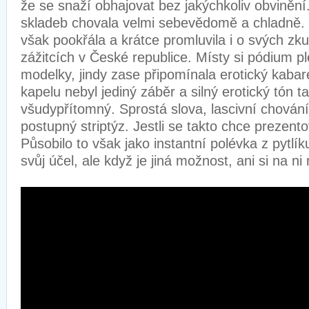
že se snaží obhajovat bez jakýchkoliv obviněn
skladeb chovala velmi sebevědomě a chladně
však pookřála a krátce promluvila i o svých zk
zážitcích v České republice. Místy si pódium p
modelky, jindy zase připomínala erotický kaba
kapelu nebyl jediný záběr a silný erotický tón ta
všudypřítomný. Sprostá slova, lascivní chován
postupný striptýz. Jestli se takto chce prezentova
Působilo to však jako instantní polévka z pytlíku
svůj účel, ale když je jiná možnost, ani si na 