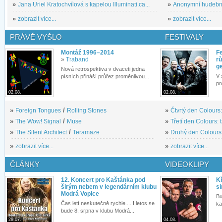
»
Jana Uriel Kratochvílová s kapelou Illuminati.ca...
»
Anonymní hudební 
»
zobrazit více...
»
zobrazit více...
PRÁVĚ VYŠLO
FESTIVALY
Montáž 1996–2014
Fe
»
Traband
rů
g
Nová retrospektiva v dvaceti jedna
V 
písních přináší průřez proměnlivou...
pr
02.08.
02.08.
»
Foreign Tongues
/
Rolling Stones
»
Čtvrtý den Colours:
»
The Wow! Signal
/
Muse
»
Třetí den Colours: 
»
The Silent Architect
/
Teramaze
»
Druhý den Colours: 
»
zobrazit více...
»
zobrazit více...
ČLÁNKY
VIDEOKLIPY
12. Koncert pro Kaštánka pod
Kř
širým nebem v legendárním klubu
si
Modrá Vopice
Bu
Čas letí neskutečně rychle.... I letos se
ka
bude 8. srpna v klubu Modrá...
28.07.
04.08.