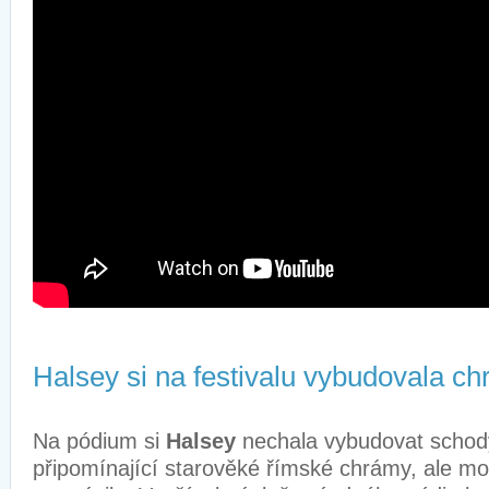
Halsey si na festivalu vybudovala ch
Na pódium si
Halsey
nechala vybudovat schod
připomínající starověké římské chrámy, ale mo