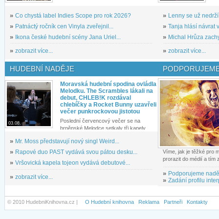
»
Co chystá label Indies Scope pro rok 2026?
»
Lenny se už nedrží
»
Patnáctý ročník cen Vinyla zveřejnil...
»
Tanja hlásí návrat v
»
Ikona české hudební scény Jana Uriel...
»
Michal Hrůza zachyc
»
zobrazit více...
»
zobrazit více...
HUDEBNÍ NADĚJE
PODPORUJEME
Moravská hudební spodina ovládla
Melodku. The Scrambles lákali na
debut, CHLEB!K rozdával
chlebíčky a Rocket Bunny uzavřeli
večer punkrockovou jistotou
Poslední červencový večer se na
03.08.
brněnské Melodce setkaly tři kapely...
»
Mr. Moss představují nový singl Weird...
»
Rapové duo PAST vydává svou pátou desku...
Víme, jak je těžké pro
prorazit do médií a tím
»
Vršovická kapela tojeon vydává debutové...
»
Podporujeme nadě
»
zobrazit více...
»
Zadání profilu inter
© 2010 HudebniKnihovna.cz |
O Hudební knihovna
Reklama
Partneři
Kontakty