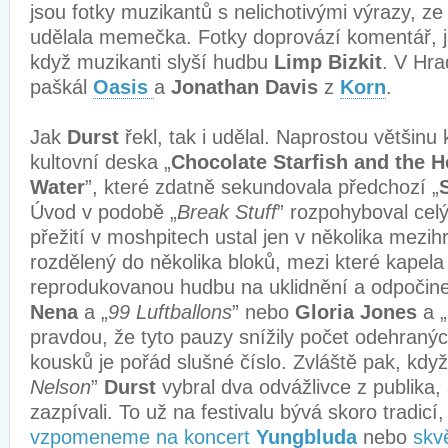
jsou fotky muzikantů s nelichotivými výrazy, ze
udělala memečka. Fotky doprovází komentář, j
když muzikanti slyší hudbu
Limp Bizkit
. V Hra
paškál
Oasis
a
Jonathan Davis
z
Korn
.
Jak
Durst
řekl, tak i udělal. Naprostou většinu
kultovní deska „
Chocolate Starfish and the 
Water
”, které zdatně sekundovala předchozí „
Úvod v podobě „
Break Stuff
” rozpohyboval celý
přežití v moshpitech ustal jen v několika mezih
rozdělený do několika bloků, mezi které kapela 
reprodukovanou hudbu na uklidnění a odpočinek
Nena
a „
99 Luftballons
” nebo
Gloria Jones
a „
pravdou, že tyto pauzy snížily počet odehranýc
kousků je pořád slušné číslo. Zvláště pak, když
Nelson
”
Durst
vybral dva odvážlivce z publika,
zazpívali. To už na festivalu bývá skoro tradicí,
vzpomeneme na koncert
Yungbluda
nebo
skv