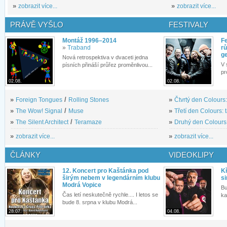
»
zobrazit více...
»
zobrazit více...
PRÁVĚ VYŠLO
FESTIVALY
Montáž 1996–2014
Fe
»
Traband
rů
g
Nová retrospektiva v dvaceti jedna
V 
písních přináší průřez proměnlivou...
pr
02.08.
02.08.
»
Foreign Tongues
/
Rolling Stones
»
Čtvrtý den Colours:
»
The Wow! Signal
/
Muse
»
Třetí den Colours: 
»
The Silent Architect
/
Teramaze
»
Druhý den Colours: 
»
zobrazit více...
»
zobrazit více...
ČLÁNKY
VIDEOKLIPY
12. Koncert pro Kaštánka pod
Kř
širým nebem v legendárním klubu
si
Modrá Vopice
Bu
Čas letí neskutečně rychle.... I letos se
ka
bude 8. srpna v klubu Modrá...
28.07.
04.08.