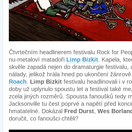
Čtvrtečním headlinerem festivalu Rock for Peop
nu-metaloví matadoři
Limp Bizkit
. Kapela, kte
skvěle zapadá nejen do dramaturgie festivalu, a
nálady, jelikož hrála hned po ukončení žánrov
Roach
.
Limp Bizkit
festivalu headlinovali i v 
doby už uplynulo spoustu let a festival také me
zcela jiných rozměrů. Spousta fanoušků tedy 
Jacksonville tu čest poprvé a napětí před kon
hmatatelné. Dokázal
Fred Durst
,
Wes Borlan
doručit, co fanoušci chtěli?