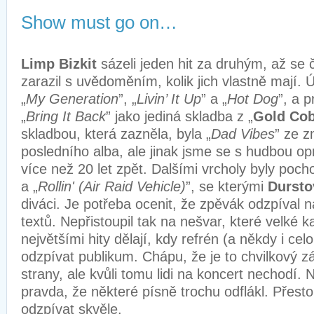
Show must go on…
Limp Bizkit
sázeli jeden hit za druhým, až se
zarazil s uvědoměním, kolik jich vlastně mají. 
„
My Generation
”, „
Livin’ It Up
” a „
Hot Dog
”, a p
„
Bring It Back
” jako jediná skladba z „
Gold Co
skladbou, která zazněla, byla „
Dad Vibes
” ze 
posledního alba, ale jinak jsme se s hudbou op
více než 20 let zpět. Dalšími vrcholy byly pocho
a „
Rollin' (Air Raid Vehicle)
”, se kterými
Dursto
diváci. Je potřeba ocenit, že zpěvák odzpíval 
textů. Nepřistoupil tak na nešvar, které velké 
největšími hity dělají, kdy refrén (a někdy i cel
odzpívat publikum. Chápu, že je to chvilkový z
strany, ale kvůli tomu lidi na koncert nechodí. 
pravda, že některé písně trochu odflákl. Přest
odzpívat skvěle.