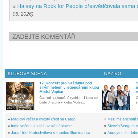
»
Halsey na Rock for People přesvědčovala sama
06. 2026)
ZADEJTE KOMENTÁŘ
KLUBOVÁ SCÉNA
NAŽIVO
12. Koncert pro Kaštánka pod
S
širým nebem v legendárním klubu
p
Modrá Vopice
v
Čas letí neskutečně rychle.... I letos se
O
bude 8. srpna v klubu Modrá...
s
28.07.
05.08.
»
Magický večer a dvojitý křest na Cargo...
»
Mezi melancholií a
»
Indie večer na smíchovské náplavce
»
Steve'n'Seagulls v 
»
Jana Uriel Kratochvílová s kapelou Illuminati.ca...
»
Anonymní hudební 