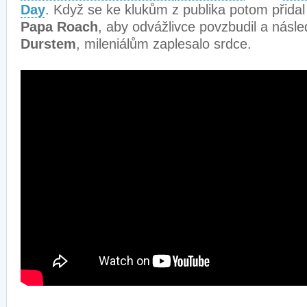
Day
. Když se ke klukům z publika potom přidal
Papa Roach
, aby odvážlivce povzbudil a násl
Durstem
, mileniálům zaplesalo srdce.