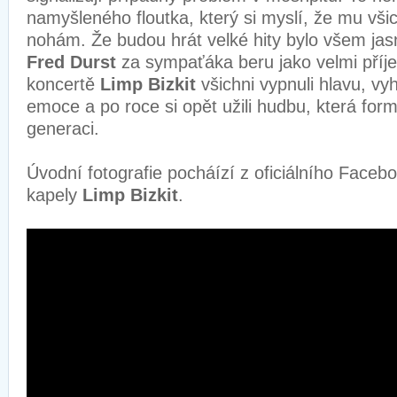
namyšleného floutka, který si myslí, že mu vši
nohám. Že budou hrát velké hity bylo všem jasn
Fred Durst
za sympaťáka beru jako velmi příj
koncertě
Limp Bizkit
všichni vypnuli hlavu, vyh
emoce a po roce si opět užili hudbu, která form
generaci.
Úvodní fotografie pocháízí z oficiálního Faceb
kapely
Limp Bizkit
.