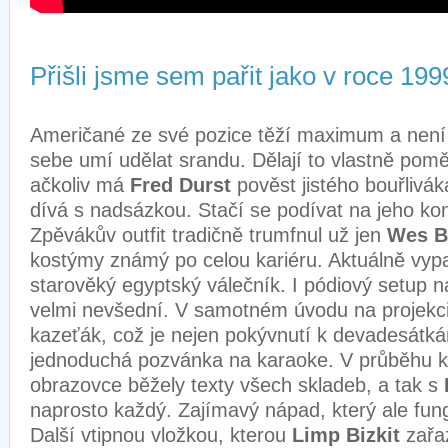
Přišli jsme sem pařit jako v roce 199
Američané ze své pozice těží maximum a není t
sebe umí udělat srandu. Dělají to vlastně pomě
ačkoliv má
Fred Durst
pověst jistého bouřlivá
dívá s nadsázkou. Stačí se podívat na jeho kon
Zpěvákův outfit tradičně trumfnul už jen
Wes B
kostýmy známý po celou kariéru. Aktuálně vyp
starověký egyptský válečník. I pódiový setup n
velmi nevšední. V samotném úvodu na projekci 
kazeťák, což je nejen pokývnutí k devadesátká
jednoduchá pozvánka na karaoke. V průběhu ko
obrazovce běžely texty všech skladeb, a tak s
naprosto každý. Zajímavý nápad, který ale fun
Další vtipnou vložkou, kterou
Limp Bizkit
zařa