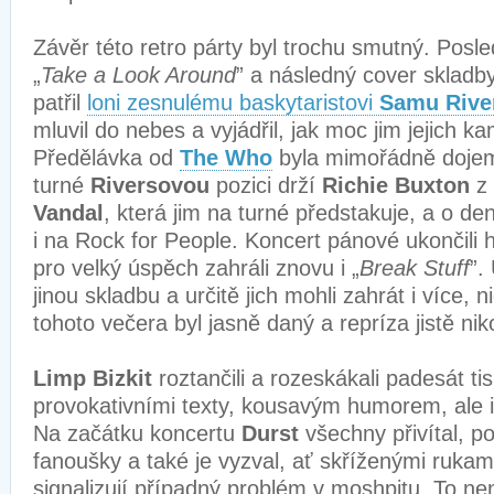
Závěr této retro párty byl trochu smutný. Posl
„
Take a Look Around
” a následný cover skladby
patřil
loni zesnulému baskytaristovi
Samu Rive
mluvil do nebes a vyjádřil, jak moc jim jejich k
Předělávka od
The Who
byla mimořádně dojem
turné
Riversovou
pozici drží
Richie Buxton
z
Vandal
, která jim na turné předstakuje, a o de
i na Rock for People. Koncert pánové ukončili h
pro velký úspěch zahráli znovu i „
Break Stuff
”.
jinou skladbu a určitě jich mohli zahrát i více,
tohoto večera byl jasně daný a repríza jistě ni
Limp Bizkit
roztančili a rozeskákali padesát tis
provokativními texty, kousavým humorem, ale i
Na začátku koncertu
Durst
všechny přivítal, p
fanoušky a také je vyzval, ať skříženými rukam
signalizují případný problém v moshpitu. To ne