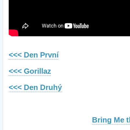
<<< Den První
<<< Gorillaz
<<< Den Druhý
Bring Me t