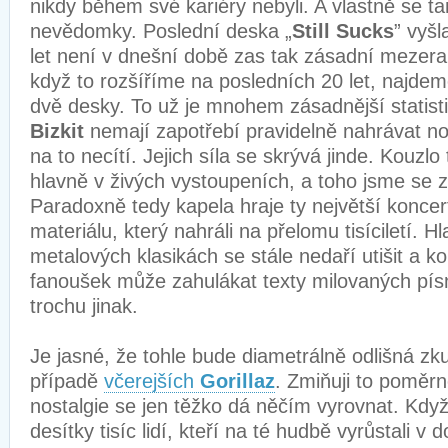
nikdy během své kariéry nebyli. A vlastně se ta
nevědomky. Poslední deska „
Still Sucks
” vyšl
let není v dnešní době zas tak zásadní mezera v
když to rozšíříme na posledních 20 let, najdem
dvě desky. To už je mnohem zásadnější statis
Bizkit
nemají zapotřebí pravidelně nahrávat n
na to necítí. Jejich síla se skrývá jinde. Kouzlo
hlavně v živých vystoupeních, a toho jsme se z
Paradoxně tedy kapela hraje ty největší koncert
materiálu, který nahráli na přelomu tisíciletí. H
metalových klasikách se stále nedaří utišit a ko
fanoušek může zahulákat texty milovaných písn
trochu jinak.
Je jasné, že tohle bude diametrálně odlišná zk
případě
včerejších
Gorillaz
. Zmiňuji to poměrn
nostalgie se jen těžko dá něčím vyrovnat. Když
desítky tisíc lidí, kteří na té hudbě vyrůstali v