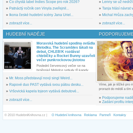
»
Co chystá label Indies Scope pro rok 2026?
»
Lenny se už nedrží
»
Patnáctý ročník cen Vinyla zveřejnil...
»
Tanja hlásí návrat v
»
Ikona české hudební scény Jana Uriel...
»
Michal Hrůza zachyc
»
zobrazit více...
»
zobrazit více...
HUDEBNÍ NADĚJE
PODPORUJEME
Moravská hudební spodina ovládla
Melodku. The Scrambles lákali na
debut, CHLEB!K rozdával
chlebíčky a Rocket Bunny uzavřeli
večer punkrockovou jistotou
Poslední červencový večer se na
03.08.
brněnské Melodce setkaly tři kapely...
»
Mr. Moss představují nový singl Weird...
»
Rapové duo PAST vydává svou pátou desku...
Víme, jak je těžké pro
prorazit do médií a tím
»
Vršovická kapela tojeon vydává debutové...
»
Podporujeme nadě
»
zobrazit více...
»
Zadání profilu inter
© 2010 HudebniKnihovna.cz |
O Hudební knihovna
Reklama
Partneři
Kontakty