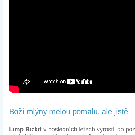
Boží mlýny melou pomalu, ale jistě
Limp Bizkit
v posledních letech vyrostli do p