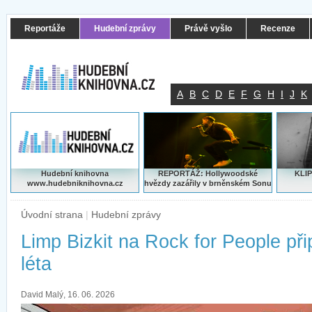
Reportáže
Hudební zprávy
Právě vyšlo
Recenze
A
B
C
D
E
F
G
H
I
J
K
Hudební knihovna
REPORTÁŽ: Hollywoodské
KLIP
www.hudebniknihovna.cz
hvězdy zazářily v brněnském Sonu
Úvodní strana
|
Hudební zprávy
Limp Bizkit na Rock for People při
léta
David Malý, 16. 06. 2026