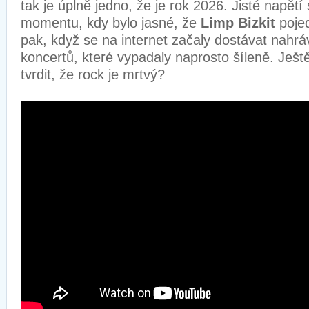
tak je úplně jedno, že je rok 2026. Jisté napětí 
momentu, kdy bylo jasné, že
Limp Bizkit
poje
pak, když se na internet začaly dostávat nahrá
koncertů, které vypadaly naprosto šíleně. Ješ
tvrdit, že rock je mrtvý?