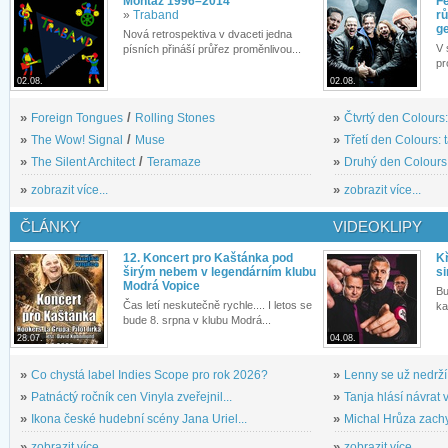
Montáž 1996–2014
Fe
»
Traband
rů
g
Nová retrospektiva v dvaceti jedna
V 
písních přináší průřez proměnlivou...
pr
02.08.
02.08.
»
Foreign Tongues
/
Rolling Stones
»
Čtvrtý den Colours:
»
The Wow! Signal
/
Muse
»
Třetí den Colours: 
»
The Silent Architect
/
Teramaze
»
Druhý den Colours: 
»
zobrazit více...
»
zobrazit více...
ČLÁNKY
VIDEOKLIPY
12. Koncert pro Kaštánka pod
Kř
širým nebem v legendárním klubu
si
Modrá Vopice
Bu
Čas letí neskutečně rychle.... I letos se
ka
bude 8. srpna v klubu Modrá...
28.07.
04.08.
»
Co chystá label Indies Scope pro rok 2026?
»
Lenny se už nedrží
»
Patnáctý ročník cen Vinyla zveřejnil...
»
Tanja hlásí návrat v
»
Ikona české hudební scény Jana Uriel...
»
Michal Hrůza zachyc
»
zobrazit více...
»
zobrazit více...