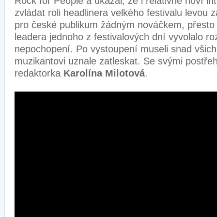
Rock for People a ukázal, že i relativně noví i
zvládat roli headlinera velkého festivalu levou
pro české publikum žádným nováčkem, přesto 
leadera jednoho z festivalových dní vyvolalo r
nepochopení. Po vystoupení museli snad všich
muzikantovi uznale zatleskat. Se svými postřehy
redaktorka
Karolína Milotová
.