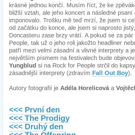
krásné jednou končí. Musím říct, že ke zpěv
bližší vztah, ale jeho koncert a následné psan
imponovalo. Trošku mě teď mrzí, že jsem si ce
od začátku do konce, ale jsem si naprosto jistý
Doncasteru zase brzy vrátí. A pokud se za pár l
People, tak už o jeho roli jakožto headliner n
patří mezi velmi zásadní a vlivné interprety a 
největším písmem na festivalech bude objevov
Yungblud
si na Rock for People strčil do ka
zásadnější interprety (zdravím
Fall Out Boy
).
Autory fotografií je
Adéla Horelicová
a
Vojtěc
<<< První den
<<< The Prodigy
<<< Druhý den