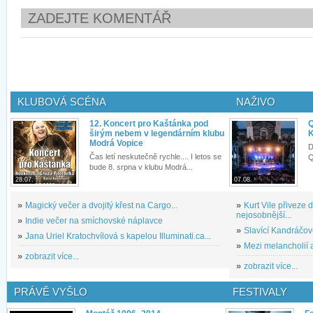
ZADEJTE KOMENTÁŘ
KLUBOVÁ SCÉNA
NAŽIVO
12. Koncert pro Kaštánka pod
Q
širým nebem v legendárním klubu
K
Modrá Vopice
D
Čas letí neskutečně rychle.... I letos se
Q
bude 8. srpna v klubu Modrá...
28.07.
07.08.
»
Magický večer a dvojitý křest na Cargo...
»
Kurt Vile přiveze
nejosobnější...
»
Indie večer na smíchovské náplavce
»
Slavící Kandráčov
»
Jana Uriel Kratochvílová s kapelou Illuminati.ca...
»
Mezi melancholií a
»
zobrazit více...
»
zobrazit více...
PRÁVĚ VYŠLO
FESTIVALY