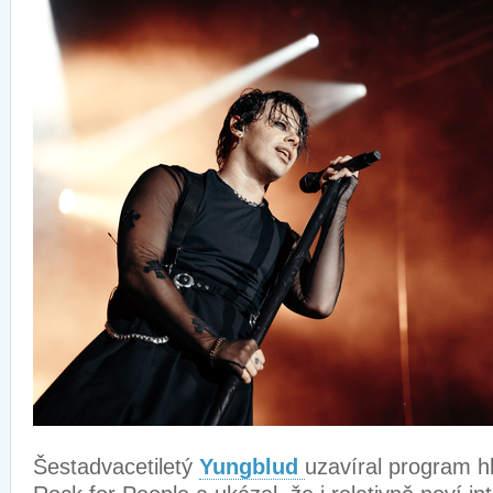
Šestadvacetiletý
Yungblud
uzavíral program h