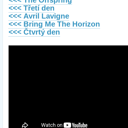
<<< T
he Offspring
<<< Třetí den
<<<
Avril Lavigne
<<<
B
ring Me The Horizon
<<< Čtvrtý den