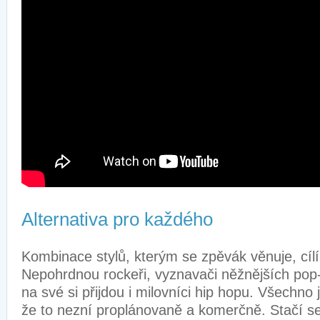
Alternativa pro každého
Kombinace stylů, kterým se zpěvák věnuje, cílí
Nepohrdnou rockeři, vyznavači něžnějších pop
na své si přijdou i milovníci hip hopu. Všechno j
že to nezní proplánovaně a komerčně. Stačí se