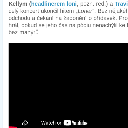
Kellym (
headlinerem loni
, pozn. red.) a
Trav
celý koncert ukončil hitem „
Loner
”. Bez nějakéh
odchodu a čekání na žadonění o přídavek. Pro
hrál, dokud se jeho čas na pódiu nenachýlil ke 
bez manýrů.