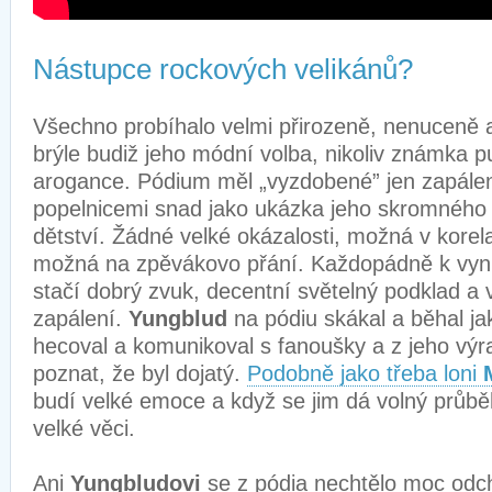
Nástupce rockových velikánů?
Všechno probíhalo velmi přirozeně, nenuceně
brýle budiž jeho módní volba, nikoliv známka
arogance. Pódium měl „vyzdobené” jen zapále
popelnicemi snad jako ukázka jeho skromného
dětství. Žádné velké okázalosti, možná v korel
možná na zpěvákovo přání. Každopádně k vyni
stačí dobrý zvuk, decentní světelný podklad a 
zapálení.
Yungblud
na pódiu skákal a běhal ja
hecoval a komunikoval s fanoušky a z jeho výraz
poznat, že byl dojatý.
Podobně jako třeba loni
budí velké emoce a když se jim dá volný průbě
velké věci.
Ani
Yungbludovi
se z pódia nechtělo moc odc