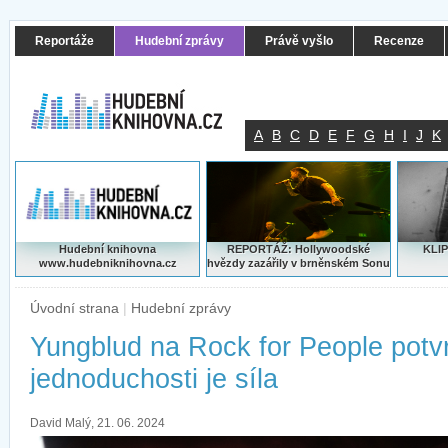
Reportáže
Hudební zprávy
Právě vyšlo
Recenze
A
B
C
D
E
F
G
H
I
J
K
Hudební knihovna
REPORTÁŽ: Hollywoodské
KLIP
www.hudebniknihovna.cz
hvězdy zazářily v brněnském Sonu
Úvodní strana
|
Hudební zprávy
Yungblud na Rock for People potvrd
jednoduchosti je síla
David Malý, 21. 06. 2024