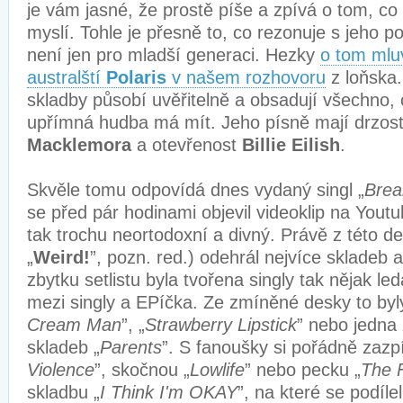
je vám jasné, že prostě píše a zpívá o tom, co
myslí. Tohle je přesně to, co rezonuje s jeho po
není jen pro mladší generaci. Hezky
o tom mluv
australští
Polaris
v našem rozhovoru
z loňska
skladby působí uvěřitelně a obsadují všechno, c
upřímná hudba má mít. Jeho písně mají drzos
Macklemora
a otevřenost
Billie Eilish
.
Skvěle tomu odpovídá dnes vydaný singl „
Bre
se před pár hodinami objevil videoklip na Yout
tak trochu neortodoxní a divný. Právě z této d
„
Weird!
”, pozn. red.) odehrál nejvíce skladeb a
zbytku setlistu byla tvořena singly tak nějak le
mezi singly a EPíčka. Ze zmíněné desky to byly
Cream Man
”, „
Strawberry Lipstick
” nebo jedna 
skladeb „
Parents
”. S fanoušky si pořádně zazpív
Violence
”, skočnou „
Lowlife
” nebo pecku „
The 
skladbu „
I Think I'm OKAY
”, na které se podíle