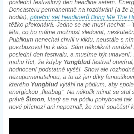
poslední festivalový den headline setem. Ener
Doncasteru permanentně na rozdávání (a že b
hodila),
páteční set headlinerů Bring Me The H
těžko překonává. Jedno se ale musí nechat –
léta, co ho máme možnost sledovat, neskutečn
Publikum nenechal chvíli v klidu, neustále s ní
povzbuzoval ho k akci. Sám několikrát narážel 
poslední den festivalu, a musíme být unavení.
mohu říct, že kdyby
Yungblud
festival otevíra
hodnocení podstatně vyšší. Show ale rozhodn
nezapomenutelnou, a to už jen díky fanouškov
kterého
Yungblud
vytáhl na pódium, aby spole
energickou „fleabag". Na několik minut se stal
právě
Šimon
, který se na pódiu pohyboval ta
nově příchozí ani nepoznali, že není součástí 