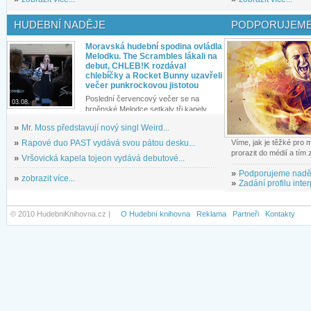
HUDEBNÍ NADĚJE
PODPORUJEME
Moravská hudební spodina ovládla
Melodku. The Scrambles lákali na
debut, CHLEB!K rozdával
chlebíčky a Rocket Bunny uzavřeli
večer punkrockovou jistotou
Poslední červencový večer se na
03.08.
brněnské Melodce setkaly tři kapely...
»
Mr. Moss představují nový singl Weird...
»
Rapové duo PAST vydává svou pátou desku...
Víme, jak je těžké pro
prorazit do médií a tím
»
Vršovická kapela tojeon vydává debutové...
»
Podporujeme nadě
»
zobrazit více...
»
Zadání profilu inter
© 2010 HudebniKnihovna.cz |
O Hudební knihovna
Reklama
Partneři
Kontakty