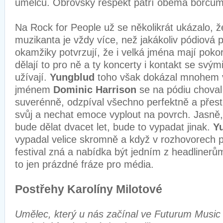
umělců. Obrovský respekt patří oběma borcům
Na Rock for People už se několikrát ukázalo, ž
muzikanta je vždy více, než jakákoliv pódiová
okamžiky potvrzují, že i velká jména mají pok
dělají to pro ně a ty koncerty i kontakt se svým
užívají.
Yungblud
toho však dokázal mnohem v
jménem
Dominic Harrison
se na pódiu choval
suverénně, odzpíval všechno perfektně a přest
svůj a nechat emoce vyplout na povrch. Jasně,
bude dělat dvacet let, bude to vypadat jinak.
Y
vypadal velice skromně a když v rozhovorech p
festival zná a nabídka být jedním z headlinerů
to jen prázdné fráze pro média.
Postřehy Karolíny Milotové
Umělec, který u nás začínal ve Futurum Music 