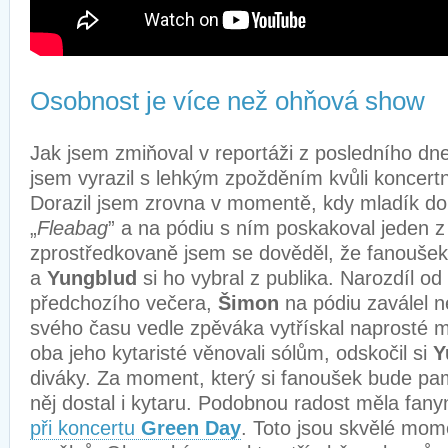
Osobnost je více než ohňová show
Jak jsem zmiňoval v reportáži z posledního dn
jsem vyrazil s lehkým zpožděním kvůli koncertn
Dorazil jsem zrovna v momentě, kdy mladík do
„
Fleabag
” a na pódiu s ním poskakoval jeden z
zprostředkovaně jsem se dověděl, že fanouše
a
Yungblud
si ho vybral z publika. Narozdíl o
předchozího večera,
Šimon
na pódiu zaválel n
svého času vedle zpěváka vytřískal naprosté
oba jeho kytaristé věnovali sólům, odskočil si
Y
diváky. Za moment, který si fanoušek bude pam
něj dostal i kytaru. Podobnou radost měla fan
při koncertu
Green Day
. Toto jsou skvělé mom