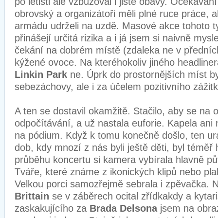
po letišti ale vzbuzoval i jisté obavy. Očekáván
obrovský a organizátoři měli plné ruce práce, 
armádu udrželi na uzdě. Masové akce tohoto t
přinášejí určitá rizika a i já jsem si naivně mysl
čekání na dobrém místě (zdaleka ne v předníc
kýžené ovoce. Na kteréhokoliv jiného headlin
Linkin Park
ne. Úprk do prostornějších míst 
sebezáchovy, ale i za účelem pozitivního zážitk
A ten se dostavil okamžitě. Stačilo, aby se na 
odpočítávání, a už nastala euforie. Kapela ani
na pódium. Když k tomu konečně došlo, ten ur
dob, kdy mnozí z nás byli ještě děti, byl téměř
průběhu koncertu si kamera vybírala hlavně pů
Tváře, které známe z ikonických klipů nebo pl
Velkou porci samozřejmě sebrala i zpěvačka.
Brittain
se v záběrech ocital zřídkakdy a kytar
zaskakujícího za
Brada Delsona
jsem na obra