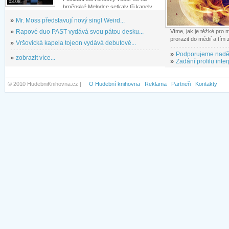
03.08.
brněnské Melodce setkaly tři kapely...
»
Mr. Moss představují nový singl Weird...
»
Rapové duo PAST vydává svou pátou desku...
Víme, jak je těžké pro
prorazit do médií a tím
»
Vršovická kapela tojeon vydává debutové...
»
Podporujeme nadě
»
zobrazit více...
»
Zadání profilu inter
© 2010 HudebniKnihovna.cz |
O Hudební knihovna
Reklama
Partneři
Kontakty