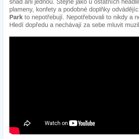
snad ani jednou. Stejně jako u ostatních headl
plameny, konfety a podobné doplňky odvádějíc
Park
to nepotřebují. Nepotřebovali to nikdy a n
Hledí dopředu a nechávají za sebe mluvit muzi