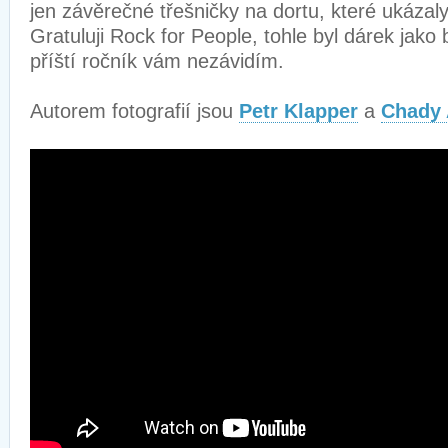
jen závěrečné třešničky na dortu, které ukázaly
Gratuluji Rock for People, tohle byl dárek jako 
příští ročník vám nezávidím.
Autorem fotografií jsou
Petr Klapper
a
Chady