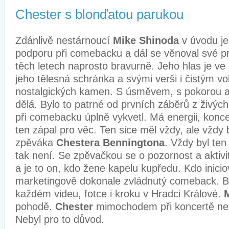
Chester s blonďatou parukou
Zdánlivě nestárnoucí
Mike Shinoda
v úvodu j
podporu při comebacku a dál se věnoval své prá
těch letech naprosto bravurně. Jeho hlas je ve
jeho tělesná schránka a svými verši i čistým vo
nostalgických kamen. S úsměvem, s pokorou a
dělá. Bylo to patrné od prvních záběrů z živýc
při comebacku úplně vykvetl. Má energii, konce
ten zápal pro věc. Ten sice měl vždy, ale vždy 
zpěváka
Chestera Benningtona
. Vždy byl te
tak není. Se zpěvačkou se o pozornost a aktivi
a je to on, kdo žene kapelu kupředu. Kdo inicio
marketingově dokonale zvládnutý comeback. By
každém videu, fotce i kroku v Hradci Králové.
pohodě.
Chester
mimochodem při koncertě neb
Nebyl pro to důvod.