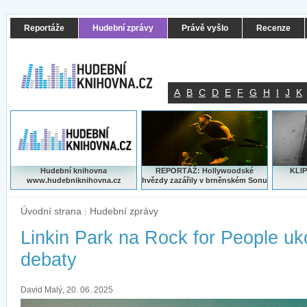
Reportáže
Hudební zprávy
Právě vyšlo
Recenze
A
B
C
D
E
F
G
H
I
J
K
Hudební knihovna
REPORTÁŽ: Hollywoodské
KLIP
www.hudebniknihovna.cz
hvězdy zazářily v brněnském Sonu
Úvodní strana
|
Hudební zprávy
Linkin Park na Rock for People uk
debaty
David Malý, 20. 06. 2025