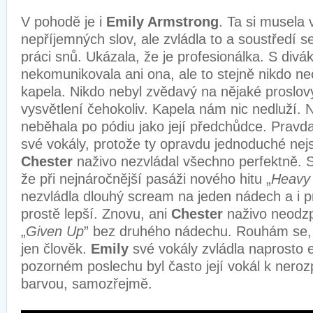
V pohodě je i
Emily Armstrong
. Ta si musela
nepříjemných slov, ale zvládla to a soustředí 
práci snů. Ukázala, že je profesionálka. S divá
nekomunikovala ani ona, ale to stejně nikdo nech
kapela. Nikdo nebyl zvědavý na nějaké proslo
vysvětlení čehokoliv. Kapela nám nic nedluží.
neběhala po pódiu jako její předchůdce. Pravda
své vokály, protože ty opravdu jednoduché nej
Chester
naživo nezvládal všechno perfektně. Sl
že při nejnáročnější pasáži nového hitu „
Heavy 
nezvládla dlouhý scream na jeden nádech a i p
prostě lepší. Znovu, ani
Chester
naživo neodzp
„
Given Up
” bez druhého nádechu. Rouhám se, j
jen člověk.
Emily
své vokály zvládla naprosto e
pozorném poslechu byl často její vokál k neroz
barvou, samozřejmě.