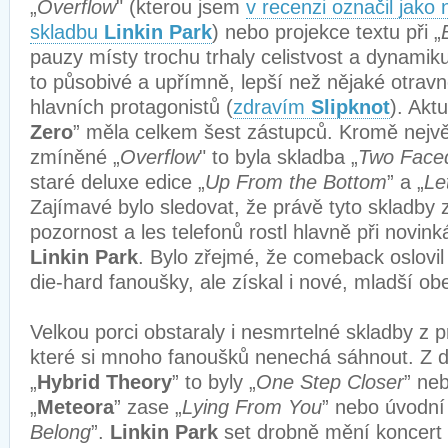
„
Overflow
" (kterou jsem
v recenzi označil jako
skladbu
Linkin Park
) nebo projekce textu při „
pauzy místy trochu trhaly celistvost a dynamiku
to působivé a upřímně, lepší než nějaké otravné
hlavních protagonistů (
zdravím
Slipknot
). Akt
Zero
” měla celkem šest zástupců. Kromě nejvě
zmíněné „
Overflow
" to byla skladba „
Two Face
staré deluxe edice „
Up From the Bottom
” a „
Le
Zajímavé bylo sledovat, že právě tyto skladby 
pozornost a les telefonů rostl hlavně při novink
Linkin Park
. Bylo zřejmé, že comeback oslovil n
die-hard fanoušky, ale získal i nové, mladší ob
Velkou porci obstaraly i nesmrtelné skladby z 
které si mnoho fanoušků nenechá sáhnout. Z 
„
Hybrid Theory
” to byly „
One Step Closer
” neb
„
Meteora
” zase „
Lying From You
” nebo úvodní
Belong
”.
Linkin Park
set drobně mění koncert 