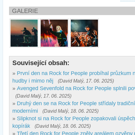
GALERIE
Související obsah:
»
První den na Rock for People probíhal průzkum 
hudby i mimo něj
(David Malý, 17. 06. 2025)
»
Avenged Sevenfold na Rock for People splnili p
(David Malý, 17. 06. 2025)
»
Druhý den se na Rock for People střídaly tradiční
moderními
(David Malý, 18. 06. 2025)
»
Slipknot si na Rock for People zopakovali úspěch
kopírák
(David Malý, 18. 06. 2025)
»
Třetí den Rock for People zněly areálem ozvěn