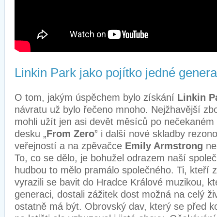
Linkin Park jako pojítko jedné gener
O tom, jakým úspěchem bylo získání
Linkin P
návratu už bylo řečeno mnoho. Nejžhavější zbo
mohli užít jen asi devět měsíců po nečekané
desku „
From Zero
” i další nové skladby rezon
veřejností a na zpěvačce
Emily Armstrong
ne
To, co se dělo, je bohužel odrazem naší spole
hudbou to mělo pramálo společného. Ti, kteří z
vyrazili se bavit do Hradce Králové muzikou, kt
generaci, dostali zážitek dost možná na celý ž
ostatně má být. Obrovský dav, který se před 