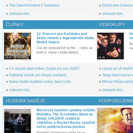
»
The Silent Architect
/
Teramaze
»
Druhý den Colours: 
»
zobrazit více...
»
zobrazit více...
ČLÁNKY
VIDEOKLIPY
12. Koncert pro Kaštánka pod
Kř
širým nebem v legendárním klubu
si
Modrá Vopice
Bu
Čas letí neskutečně rychle.... I letos se
ka
bude 8. srpna v klubu Modrá...
28.07.
04.08.
»
Co chystá label Indies Scope pro rok 2026?
»
Lenny se už nedrží
»
Patnáctý ročník cen Vinyla zveřejnil...
»
Tanja hlásí návrat v
»
Ikona české hudební scény Jana Uriel...
»
Michal Hrůza zachyc
»
zobrazit více...
»
zobrazit více...
HUDEBNÍ NADĚJE
PODPORUJEME
Moravská hudební spodina ovládla
Melodku. The Scrambles lákali na
debut, CHLEB!K rozdával
chlebíčky a Rocket Bunny uzavřeli
večer punkrockovou jistotou
Poslední červencový večer se na