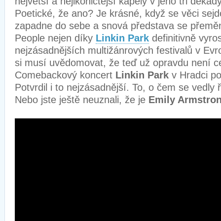
největší a nejikoničtější kapely v jeho tři dekády 
Poetické, že ano? Je krásné, když se věci sej
zapadne do sebe a snová představa se přemění 
People nejen díky
Linkin Park
definitivně vyros
nejzásadnějších multižánrových festivalů v Evro
si musí uvědomovat, že teď už opravdu není ce
Comebackový koncert
Linkin Park
v Hradci po
Potvrdil i to nejzásadnější. To, o čem se vedly 
Nebo jste ještě neuznali, že je
Emily Armstro