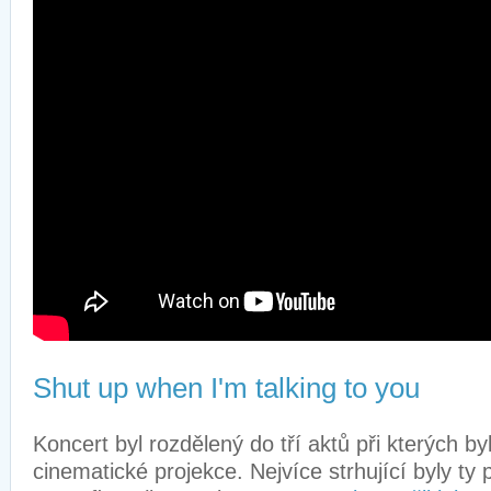
Shut up when I'm talking to you
Koncert byl rozdělený do tří aktů při kterých b
cinematické projekce. Nejvíce strhující byly ty 