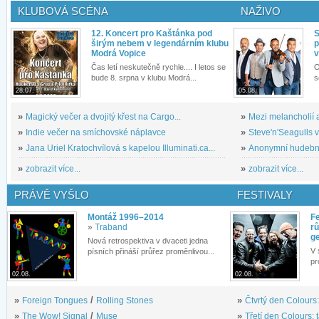
KLUBOVÁ SCÉNA
NAŽIVO
12. Koncert pro Kaštánka pod
S
širým nebem v legendárním klubu
p
Modrá Vopice
v
Čas letí neskutečně rychle.... I letos se
O
bude 8. srpna v klubu Modrá...
s
28.07.
05.08.
»
Magický večer a dvojitý křest na Cargo...
»
Mezi melancholií a
»
Indie večer na smíchovské náplavce
»
Steve'n'Seagulls v 
»
Jana Uriel Kratochvílová s kapelou Illuminati.ca...
»
Anonymní hudební 
»
zobrazit více...
»
zobrazit více...
PRÁVĚ VYŠLO
FESTIVALY
Montáž 1996–2014
Fe
»
Traband
rů
g
Nová retrospektiva v dvaceti jedna
V 
písních přináší průřez proměnlivou...
pr
02.08.
02.08.
»
Foreign Tongues
/
Rolling Stones
»
Čtvrtý den Colours:
»
The Wow! Signal
/
Muse
»
Třetí den Colours: 