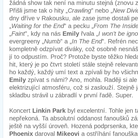
žádná show tak není na minutu stejná (znovu
Přišli jsme tak o hity „
Crawling
” nebo „
New Divi
dny dříve v Rakousku, ale zase jsme dostali p
„
Waiting for the End
” a pecku „
From The Insid
„
Faint
”, kdy na nás
Emily
řvala „
I won’t be ign
evergreeny „
Numb
” a „
In The End
”. Refrén ne
kompletně odzpívat diváky, což osobně nesnáší
jí to odpustím. Proč? Protože byste těžko hledal
hit, který je po čtvrt století stále stejně releva
ho každý, každý umí text a zpívali by ho všichn
Emily
zpívat s námi? Ano, mohla. Raději si ale
elektrizující atmosféru, což si zaslouží. Stejně
skladbu strávil u zábradlí v první řadě. Super.
Koncert
Linkin Park
byl excelentní. Tohle jen 
nepřekoná. Ta absolutní oddanost fanoušků záž
ještě na vyšší úroveň. Hozená podprsenka, kte
Phoenix
daroval
Mikeovi
a ostříhání fanoušk