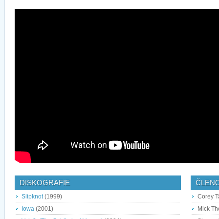
DISKOGRAFIE
ČLEN
Slipknot
(1999)
Corey T
Iowa
(2001)
Mick Th