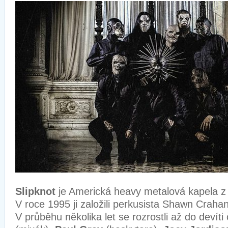
Slipknot
je Americká heavy metalová kapela z
V roce 1995 ji založili perkusista Shawn Craha
V průběhu několika let se rozrostli až do devíti