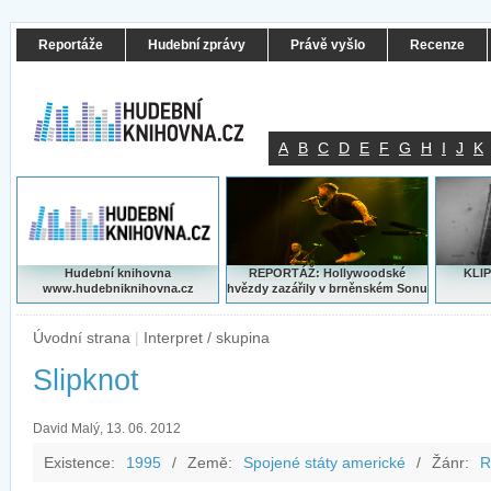
Reportáže
Hudební zprávy
Právě vyšlo
Recenze
A
B
C
D
E
F
G
H
I
J
K
Hudební knihovna
REPORTÁŽ: Hollywoodské
KLIP
www.hudebniknihovna.cz
hvězdy zazářily v brněnském Sonu
Úvodní strana
|
Interpret / skupina
Slipknot
David Malý, 13. 06. 2012
Existence:
1995
/
Země:
Spojené státy americké
/
Žánr:
R