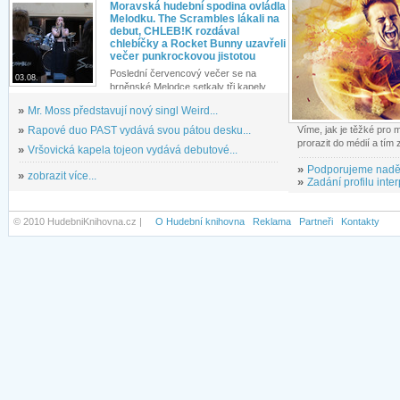
Moravská hudební spodina ovládla
Melodku. The Scrambles lákali na
debut, CHLEB!K rozdával
chlebíčky a Rocket Bunny uzavřeli
večer punkrockovou jistotou
Poslední červencový večer se na
03.08.
brněnské Melodce setkaly tři kapely...
»
Mr. Moss představují nový singl Weird...
»
Rapové duo PAST vydává svou pátou desku...
Víme, jak je těžké pro
prorazit do médií a tím
»
Vršovická kapela tojeon vydává debutové...
»
Podporujeme nadě
»
zobrazit více...
»
Zadání profilu inter
© 2010 HudebniKnihovna.cz |
O Hudební knihovna
Reklama
Partneři
Kontakty