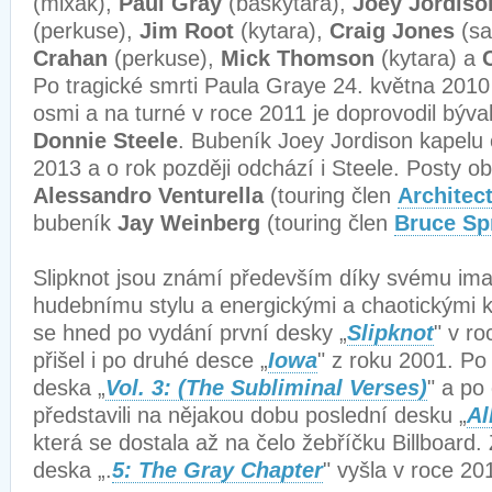
(mixák),
Paul Gray
(baskytara),
Joey Jordiso
(perkuse),
Jim Root
(kytara),
Craig Jones
(sa
Crahan
(perkuse),
Mick Thomson
(kytara) a
Po tragické smrti Paula Graye 24. května 2010
osmi a na turné v roce 2011 je doprovodil býval
Donnie Steele
. Bubeník Joey Jordison kapelu 
2013 a o rok později odchází i Steele. Posty ob
Alessandro Venturella
(touring člen
Architec
bubeník
Jay Weinberg
(touring člen
Bruce Sp
Slipknot jsou známí především díky svému im
hudebnímu stylu a energickými a chaotickými ko
se hned po vydání první desky „
Slipknot
" v r
přišel i po druhé desce „
Iowa
" z roku 2001. Po
deska „
Vol. 3: (The Subliminal Verses)
" a po
představili na nějakou dobu poslední desku „
Al
která se dostala až na čelo žebříčku Billboard.
deska „.
5: The Gray Chapter
" vyšla v roce 20