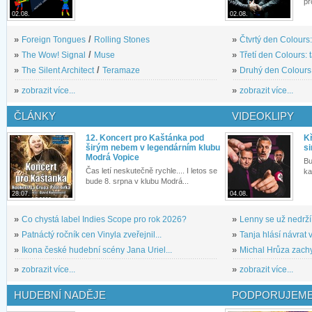
pr
02.08.
02.08.
»
Foreign Tongues
/
Rolling Stones
»
Čtvrtý den Colours:
»
The Wow! Signal
/
Muse
»
Třetí den Colours: 
»
The Silent Architect
/
Teramaze
»
Druhý den Colours: 
»
zobrazit více...
»
zobrazit více...
ČLÁNKY
VIDEOKLIPY
12. Koncert pro Kaštánka pod
Kř
širým nebem v legendárním klubu
si
Modrá Vopice
Bu
Čas letí neskutečně rychle.... I letos se
ka
bude 8. srpna v klubu Modrá...
28.07.
04.08.
»
Co chystá label Indies Scope pro rok 2026?
»
Lenny se už nedrží
»
Patnáctý ročník cen Vinyla zveřejnil...
»
Tanja hlásí návrat v
»
Ikona české hudební scény Jana Uriel...
»
Michal Hrůza zachyc
»
zobrazit více...
»
zobrazit více...
HUDEBNÍ NADĚJE
PODPORUJEME