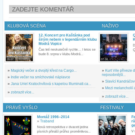
ZADEJTE KOMENTÁŘ
KLUBOVÁ SCÉNA
NAŽIVO
12. Koncert pro Kaštánka pod
Q
širým nebem v legendárním klubu
K
Modrá Vopice
D
Čas letí neskutečně rychle.... I letos se
Q
bude 8. srpna v klubu Modrá...
28.07.
07.08.
»
Magický večer a dvojitý křest na Cargo...
»
Kurt Vile přiveze
nejosobnější...
»
Indie večer na smíchovské náplavce
»
Slavící Kandráčov
»
Jana Uriel Kratochvílová s kapelou Illuminati.ca...
»
Mezi melancholií a
»
zobrazit více...
»
zobrazit více...
PRÁVĚ VYŠLO
FESTIVALY
Montáž 1996–2014
Fe
»
Traband
rů
g
Nová retrospektiva v dvaceti jedna
V 
písních přináší průřez proměnlivou...