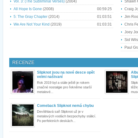
Vol. 3: (The Subliminal Verses)
(2004)
Shawn C
All Hope Is Gone
(2008)
00:59:25
Craig J
5: The Gray Chapter
(2014)
01:03:51
Jim Roo
We Are Not Your Kind
(2019)
01:03:31
Chris F
Joey Jor
Sid Wils
Paul Gr
RECENZE
Slipknot jsou na nové desce opět
Alb
velmi naštvaní
Sli
Rok 2019 byl a stále ještě je rokem
Slip
značné nostalgie pro řekněme starší
těžk
metalové...
muse
Comeback Slipknot nemá chybu
Devítihlavá saň Slipknot už je v
metalových vodách bezpochyby stálicí.
Po perfektních deskách...