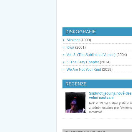
DISKOGRAFIE
Slipknot
(1999)
Iowa
(2001)
Vol. 3: (The Subliminal Verses)
(2004)
5: The Gray Chapter
(2014)
We Are Not Your Kind
(2019)
RECENZE
Slipknot jsou na nové de
velmi naštvaní
Rok 2019 byl a stále ještě je 
značné nostalgie pro řekněme
metalové...