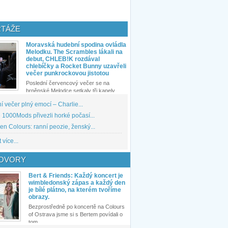
TÁŽE
Moravská hudební spodina ovládla
Melodku. The Scrambles lákali na
debut, CHLEB!K rozdával
chlebíčky a Rocket Bunny uzavřeli
večer punkrockovou jistotou
Poslední červencový večer se na
brněnské Melodce setkaly tři kapely...
 večer plný emocí – Charlie...
1000Mods přivezli horké počasí...
den Colours: ranní peozie, ženský...
 více...
OVORY
Bert & Friends: Každý koncert je
wimbledonský zápas a každý den
je bílé plátno, na kterém tvoříme
obrazy.
Bezprostředně po koncertě na Colours
of Ostrava jsme si s Bertem povídali o
tom,...