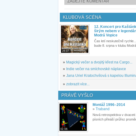
ZADEJTE KOMENTÁŘ
KLUBOVÁ SCÉNA
12. Koncert pro Kaštán
širým nebem v legendár
Modrá Vopice
Čas letí neskutečně rychle...
bude 8. srpna v klubu Modrá
28.07.
»
Magický večer a dvojitý křest na Cargo...
»
Indie večer na smíchovské náplavce
»
Jana Uriel Kratochvílová s kapelou Illuminat
»
zobrazit více...
PRÁVĚ VYŠLO
Montáž 1996–2014
»
Traband
Nová retrospektiva v dvaceti
písních přináší průřez proměn
02.08.