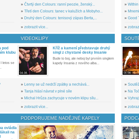
»
Čtvrtý den Colours: ranní peozie, ženský...
»
Within
»
Třetí den Colours: tanec v kalužích a Mobyho...
»
Mnemic
»
Druhý den Colours: tenisový zápas Berta,...
»
Good T
»
zobrazit více...
»
zobrazi
VIDEOKLIPY
SOUT
a pod
Kříž a kamení představuje druhý
ním klubu
singl z chystané desky Insanie
Bude to boj, ale neboj byl prvním singlem
I letos se
kapely Insania z nového alba...
..
04.08.
06.08.
?
»
Lenny se už nedrží zpátky a nechává...
»
Soutěž
»
Tanja hlásí návrat v plné síle
»
Na Toč
»
Michal Hrůza zachycuje v novém klipu sílu...
»
Vyhraj
»
zobrazit více...
»
zobrazi
PODPORUJEME NADĚJNÉ KAPELY
PODCA
a ovládla
ákali na
l