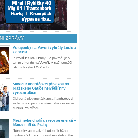
NÍ ZPRÁVY
Vstupenky na Veveří vyhrály Lucie a
Gabriela
Putovní festival Hrady CZ pokračuje o
tomto víkendu na Veveří. V naší soutěži
jste moli vyhrát 2x2 volné...
Slavící Kandráčovci přivezou do
pražského Gauče největší hity i
výroční album
Oblíbená slovenská kapela Kandráčovci
se letos v srpnu představí také českému
publiku. Ve středu...
Mezi melancholií a syrovou energií –
h3nce míří do Prahy
Německý alternativní hudebník h3nce
vystoupí 21. září v pražském klubu Bike