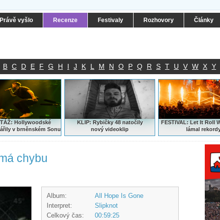
Právě vyšlo
Recenze
Festivaly
Rozhovory
Články
B
C
D
E
F
G
H
I
J
K
L
M
N
O
P
Q
R
S
T
U
V
W
X
Y
ÁŽ: Hollywoodské
KLIP: Rybičky 48 natočily
FESTIVAL:
Let It Roll 
ářily v brněnském Sonu
nový
videoklip
lámal rekord
emá chybu
Album:
All Hope Is Gone
Interpret:
Slipknot
Celkový čas:
00:59:25