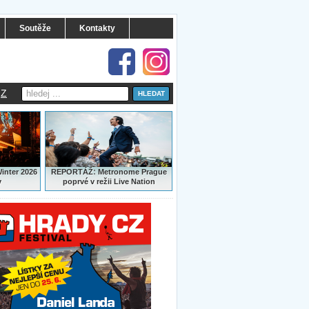
Soutěže
Kontakty
Z
:
Winter 2026
REPORTÁŽ
Metronome Prague
y
poprvé v režii Live Nation