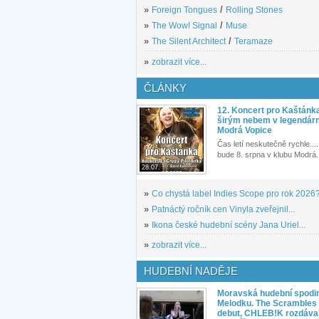
»
Foreign Tongues
/
Rolling Stones
»
The Wow! Signal
/
Muse
»
The Silent Architect
/
Teramaze
»
zobrazit více...
ČLÁNKY
12. Koncert pro Kaštánk
širým nebem v legendár
Modrá Vopice
Čas letí neskutečně rychle.... 
bude 8. srpna v klubu Modrá.
28.07.
»
Co chystá label Indies Scope pro rok 2026
»
Patnáctý ročník cen Vinyla zveřejnil...
»
Ikona české hudební scény Jana Uriel...
»
zobrazit více...
HUDEBNÍ NADĚJE
Moravská hudební spodin
Melodku. The Scrambles l
debut, CHLEB!K rozdáva