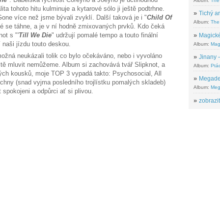
Album:
The
ita tohoto hitu kulminuje a kytarové sólo ji ještě podtrhne.
»
Tichý ar
one více než jsme bývali zvyklí. Další taková je i "
Child Of
Album:
The 
ké se táhne, a je v ní hodně zmixovaných prvků. Kdo čeká
ot s "'
Till We Die
" udržují pomalé tempo a touto finální
»
Magické
 naši jízdu touto deskou.
Album:
Mag
ožná neukázali tolik co bylo očekáváno, nebo i vyvoláno
»
Jinany –
itě mluvit nemůžeme. Album si zachovává tvář Slipknot, a
Album:
Ptác
ných kousků, moje TOP 3 vypadá takto: Psychosocial, All
»
Megadeth
hny (snad vyjma posledního trojlístku pomalých skladeb)
Album:
Meg
spokojeni a odpůrci ať si plivou.
»
zobrazit