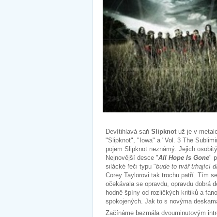
Devítihlavá saň
Slipknot
už je v metal
"Slipknot", "Iowa" a "Vol. 3 The Subli
pojem Slipknot neznámý. Jejich osobitý
Nejnovější desce "
All Hope Is Gone
" 
silácké řeči typu "
bude to tvář trhající 
Corey Taylorovi tak trochu patří. Tím s
očekávala se opravdu, opravdu dobrá 
hodně špíny od rozličkých kritiků a fan
spokojených. Jak to s novýma deskama
Začínáme bezmála dvouminutovým intrem