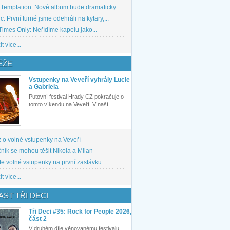
 Temptation: Nové album bude dramaticky...
: První turné jsme odehráli na kytary,...
imes Only: Neřídíme kapelu jako...
t více...
ĚŽE
Vstupenky na Veveří vyhrály Lucie
a Gabriela
Putovní festival Hrady CZ pokračuje o
tomto víkendu na Veveří. V naší...
 o volné vstupenky na Veveří
ník se mohou těšit Nikola a Milan
te volné vstupenky na první zastávku...
t více...
ST TŘI DECI
Tři Deci #35: Rock for People 2026,
část 2
V druhém díle věnovanému festivalu