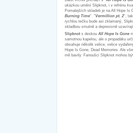
ukázkou umění Slipknot, i v refrénu kval
Pomalejších skladeb je na All Hope Is G
Burning Time
". "
Vermillion pt. 2
", ta
rychlou tečku bude asi zklamaný, Slipkn
skladbou smutně a depresivně uzavírají
Slipknot
s deskou
All Hope Is Gone
m
samotnou kapelou, ale o propadáku urč
obsahuje několik velice, velice vydaře
Hope Is Gone, Dead Memories. Ale všec
mě bavily. Fanoušci Slipknot mohou být 