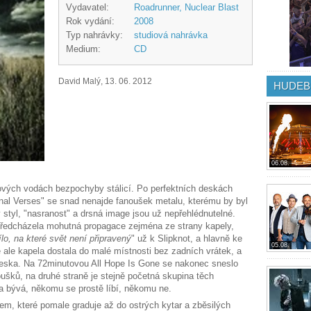
Vydavatel:
Roadrunner, Nuclear Blast
Rok vydání:
2008
Typ nahrávky:
studiová nahrávka
Medium:
CD
David Malý, 13. 06. 2012
HUDEB
06.08.
ových vodách bezpochyby stálicí. Po perfektních deskách
minal Verses" se snad nenajde fanoušek metalu, kterému by byl
 styl, "nasranost" a drsná image jsou už nepřehlédnutelné.
předcházela mohutná propagace zejména ze strany kapely,
dílo, na které svět není připravený
" už k Slipknot, a hlavně ke
05.08.
e ale kapela dostala do malé místnosti bez zadních vrátek, a
deska. Na 72minutovou All Hope Is Gone se nakonec sneslo
oušků, na druhé straně je stejně početná skupina těch
 bývá, někomu se prostě líbí, někomu ne.
, které pomale graduje až do ostrých kytar a zběsilých