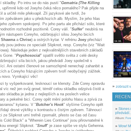
í skladby. Po intru se do nás pustí "
Gematria (The Killing
05.08.
mi, upřímně kdo od Joeyho čeká něco pomalého? Pak přijde na
 určitě mile překvapil. Zlí jazykové ale tvrdí, že
ním zpěvákem jako u předchozích alb. Myslím, že jeho hlas
 jeho zpěvem spokojený. Po jeho partu ale přichází sólo, které
odnotím rozhodně pozitivně. Corey válí. "
Sulfer
" neubírá na
hlým nástupem Coreyho, odzbrojující silou Joeyho bicích
y
Shawna
a
Chrise
) a ostrých kytar. V refrénu
Joey
přechází
04.08.
ody jsou jednou ze specialit Slipknot, resp. Coreyho (viz "Wait
- Iowa). Následuje jeden z nejkvalitnějších stavebních základů
Is Gone. "
Psychosocial
" spatřil světlo světa z celé desky
dzbrojující síla bicích, jakou předvádí Joey společně s
ící. Ani ostatní členové se samozřejmě nenechají zahanbit a
bicích a Coreyho frázujícím zpěvem tvoří neobyčejný zážitek.
a novo. Vynikající věc!
05.08.
ezi ty vyšperkované, lesknoucí se klenoty. Zde Corey opravdu
»
zobrazit v
al víc než jen svůj growl, téměř celou skladbu odzpívá čistě a
tato skladba je jedna z nejlepších a na poslech velice
RECEN
tary a pekelné bicí. Corey opět mění polohu hlasu a zpívá za
asranou" kytarou. V "
Butcher's Hook
" slyšíme Coreyho opět
»
Stones 
střídají drsné výkřiky v kontrastu s čistým zpěvem. Táhnoucí
předvádí..
i ze Slipknot umí trefně zpomalit, přesto se čas od času
Album:
For
 Cold Black" a "Wherein Lies Continue" jsou přirovnatelné k
kou energií Slipknot. "
Snuff
" je zase spíše ve stylu Gehenna.
»
Wow! M
one
". Ďábelská rychlost Coreyho a Joeyho je úctihodnou