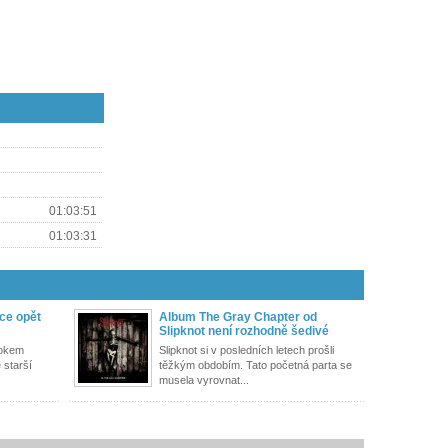
01:03:51
01:03:31
sce opět
Album The Gray Chapter od
Slipknot není rozhodně šedivé
rokem
Slipknot si v posledních letech prošli
 starší
těžkým obdobím. Tato početná parta se
musela vyrovnat...