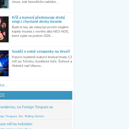
Jesus, kde fanouškům nabídne...
Kříž a kamení představuje druhý
singl z chystané desky Insanie
Bude to boj, ale neboj byl prvním singlem
kapely Insania z nového alba NEO-NOE,
které vyjde na podzim 2026....
Soutěž o volné vstupenky na Veveří
Putovní hudebně-kulturní festival Hrady CZ
míří po Točníku, Kunětické hoře, Švihově a
Hluboké nad Vltavou...
íce...
ZE
nestárnou, na Foreign Tongues se
.
eign Tongues
Int.:
Rolling Stones
use míří ke hvězdám