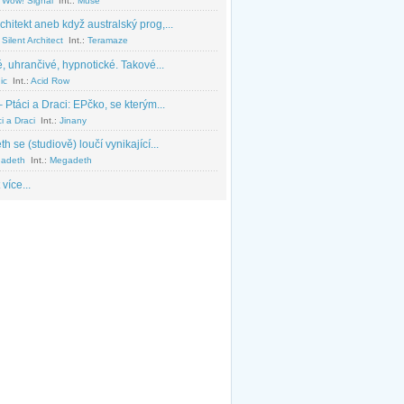
 Wow! Signal
Int.:
Muse
chitekt aneb když australský prog,...
Silent Architect
Int.:
Teramaze
, uhrančivé, hypnotické. Takové...
ic
Int.:
Acid Row
 Ptáci a Draci: EPčko, se kterým...
i a Draci
Int.:
Jinany
 se (studiově) loučí vynikající...
adeth
Int.:
Megadeth
 více...