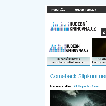
Reportáže
Hudební zprávy
A
Hudební knihovna
REPORT
www.hudebniknihovna.cz
hvězdy zaz
Comeback Slipknot n
Recenze alba :
All Hope Is Gone