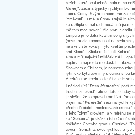
bicích, které posluchače nabudí na dalš
Name)
". Začíná typicky rychlými bicí
scénu Corey. Svým tempem mě zaskočil a
"změknul", u mě je Corey stejně kvalit
se u Slipknot nahradit nedá a já jsem s
mě tam moc nevoní. Ale první skladbu h
tempu a je to další kvalitní song s ryc
(nesmím ale zapomenout na perkusist
na své čisté vokály. Tyto kvalitní přech
and Bleed" - Slipknot či "Left Behind" 
alba a můj největší miláček z All Hope 
nejdřív, a naprosto mě dostal. Taková o
Shawnem a Chrisem, je naprosto zdrcuj
rytmické kytarové riffy s dunící sílou 
V refrénu se trochu odlehčí a jede se n
I následující "
Dead Memories
" patří m
trochu "změknul", ale do této skladby d
je slyšet, že to opravdu prožívá. Proto 
příjemná. "
Vendetta
" sází na rychlé ky
přechodů bicích, následované ostrou "n
s jeho "zlým" growlem, a v refrénu se 
se "Gehenna" je ukázka toho že i řezníc
dočkáme Coreyho growlu. Chytlavé "This
úvodní Gematria, svou rychlostí a typic
Další vrchol přichází s "
All Hope Is G