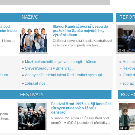
NAŽIVO
REPOR
ka pod
Slavící Kandráčovci přivezou do
ním klubu
pražského Gauče největší hity i
výroční album
. I letos se
Oblíbená slovenská kapela Kandráčovci
...
se letos v srpnu představí také...
05.08.
03.08.
»
Mezi melancholií a syrovou energií – h3nce...
»
Hudební
»
Steve'n'Seagulls v Brně vrátí...
»
Řekové 
i.ca...
»
Anonymní hudební talent Red Leather vystoupí...
»
Čtvrtý 
»
zobrazit více...
»
zobrazit
FESTIVALY
ROZH
Festival Brod 1995 si užijí fanoušci
různých hudebních žánrů i
generací
 jedna
V sobotu 22. srpna se Český Brod opět
livou...
promění v dějiště jednodenní přehlídky...
02.08.
04.08.