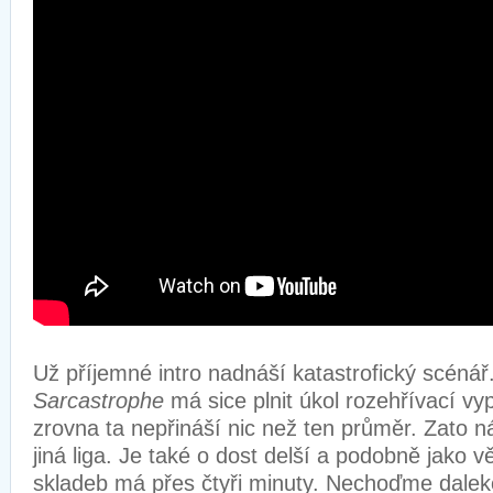
Už příjemné intro nadnáší katastrofický scénář
Sarcastrophe
má sice plnit úkol rozehřívací vy
zrovna ta nepřináší nic než ten průměr. Zato n
jiná liga. Je také o dost delší a podobně jako v
skladeb má přes čtyři minuty. Nechoďme daleko