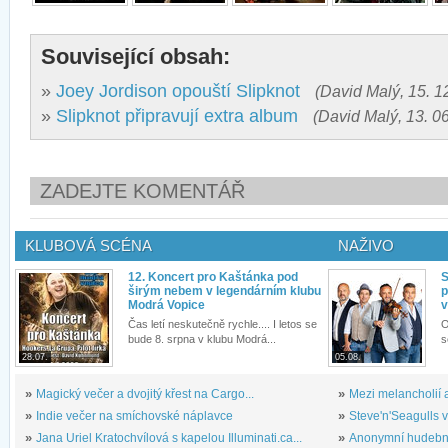
Související obsah:
»
Joey Jordison opouští Slipknot
(David Malý, 15. 1
»
Slipknot připravují extra album
(David Malý, 13. 0
ZADEJTE KOMENTÁŘ
KLUBOVÁ SCÉNA
NAŽIVO
12. Koncert pro Kaštánka pod
S
širým nebem v legendárním klubu
p
Modrá Vopice
v
Čas letí neskutečně rychle.... I letos se
O
bude 8. srpna v klubu Modrá...
s
28.07.
05.08.
»
Magický večer a dvojitý křest na Cargo...
»
Mezi melancholií a
»
Indie večer na smíchovské náplavce
»
Steve'n'Seagulls v 
»
Jana Uriel Kratochvílová s kapelou Illuminati.ca...
»
Anonymní hudební 