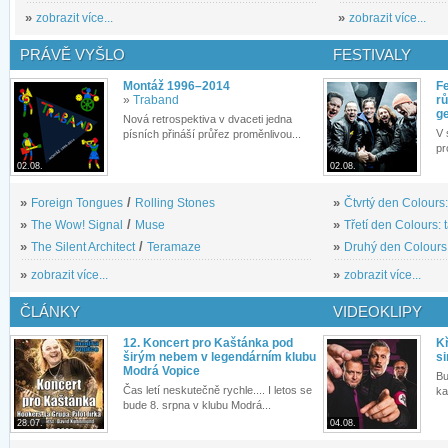
»
zobrazit více...
»
zobrazit více...
PRÁVĚ VYŠLO
FESTIVALY
Montáž 1996–2014
Fe
»
Traband
rů
g
Nová retrospektiva v dvaceti jedna
V 
písních přináší průřez proměnlivou...
pr
02.08.
02.08.
»
Foreign Tongues
/
Rolling Stones
»
Čtvrtý den Colours:
»
The Wow! Signal
/
Muse
»
Třetí den Colours: 
»
The Silent Architect
/
Teramaze
»
Druhý den Colours: 
»
zobrazit více...
»
zobrazit více...
ČLÁNKY
VIDEOKLIPY
12. Koncert pro Kaštánka pod
Kř
širým nebem v legendárním klubu
si
Modrá Vopice
Bu
Čas letí neskutečně rychle.... I letos se
ka
bude 8. srpna v klubu Modrá...
28.07.
04.08.