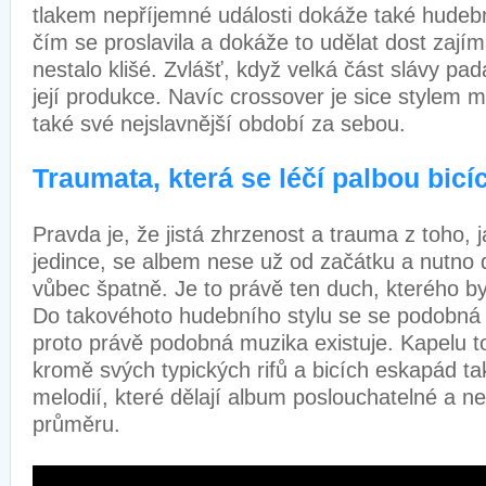
tlakem nepříjemné události dokáže také hudeb
čím se proslavila a dokáže to udělat dost zají
nestalo klišé. Zvlášť, když velká část slávy pad
její produkce. Navíc crossover je sice stylem
také své nejslavnější období za sebou.
Traumata, která se léčí palbou bicí
Pravda je, že jistá zhrzenost a trauma z toho, j
jedince, se albem nese už od začátku a nutno 
vůbec špatně. Je to právě ten duch, kterého b
Do takovéhoto hudebního stylu se se podobná t
proto právě podobná muzika existuje. Kapelu to
kromě svých typických rifů a bicích eskapád ta
melodií, které dělají album poslouchatelné a ne
průměru.