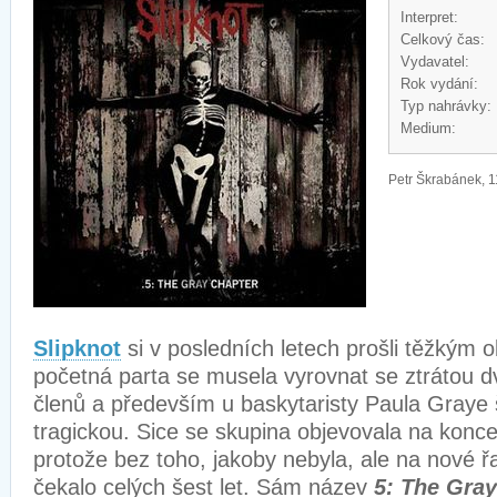
Interpret:
Celkový čas:
Vydavatel:
Rok vydání:
Typ nahrávky:
Medium:
Petr Škrabánek, 1
Slipknot
si v posledních letech prošli těžkým 
početná parta se musela vyrovnat se ztrátou d
členů a především u baskytaristy Paula Graye š
tragickou. Sice se skupina objevovala na konce
protože bez toho, jakoby nebyla, ale na nové 
čekalo celých šest let. Sám název
5: The Gray