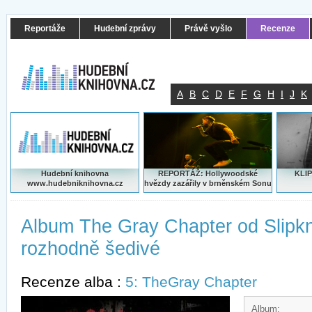
Reportáže
Hudební zprávy
Právě vyšlo
Recenze
A
B
C
D
E
F
G
H
I
J
K
Hudební knihovna
REPORTÁŽ: Hollywoodské
KLIP
www.hudebniknihovna.cz
hvězdy zazářily v brněnském Sonu
Album The Gray Chapter od Slipkn
rozhodně šedivé
Recenze alba :
5: TheGray Chapter
Album: