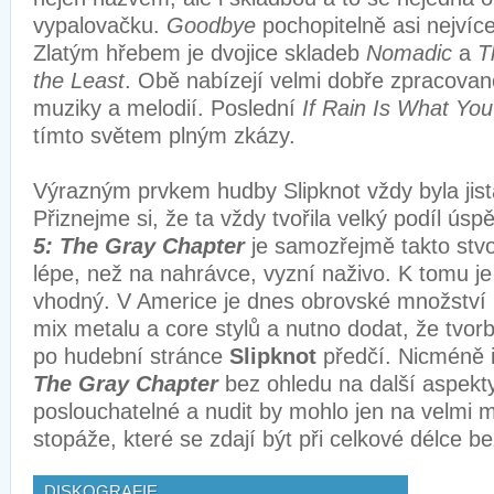
vypalovačku.
Goodbye
pochopitelně asi nejvíce
Zlatým hřebem je dvojice skladeb
Nomadic
a
T
the Least
. Obě nabízejí velmi dobře zpracovan
muziky a melodií. Poslední
If Rain Is What Yo
tímto světem plným zkázy.
Výrazným prvkem hudby Slipknot vždy byla jist
Přiznejme si, že ta vždy tvořila velký podíl úsp
5: The Gray Chapter
je samozřejmě takto stvo
lépe, než na nahrávce, vyzní naživo. K tomu je
vhodný. V Americe je dnes obrovské množství k
mix metalu a core stylů a nutno dodat, že tvo
po hudební stránce
Slipknot
předčí. Nicméně i
The Gray Chapter
bez ohledu na další aspekt
poslouchatelné a nudit by mohlo jen na velmi 
stopáže, které se zdají být při celkové délce 
DISKOGRAFIE