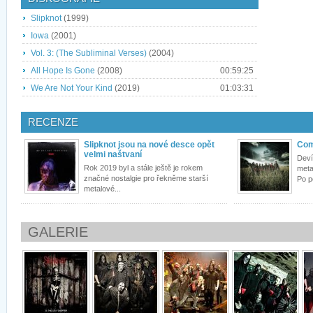
Slipknot
(1999)
Iowa
(2001)
Vol. 3: (The Subliminal Verses)
(2004)
All Hope Is Gone
(2008)
00:59:25
We Are Not Your Kind
(2019)
01:03:31
RECENZE
Slipknot jsou na nové desce opět
Com
velmi naštvaní
Deví
Rok 2019 byl a stále ještě je rokem
meta
značné nostalgie pro řekněme starší
Po p
metalové...
GALERIE