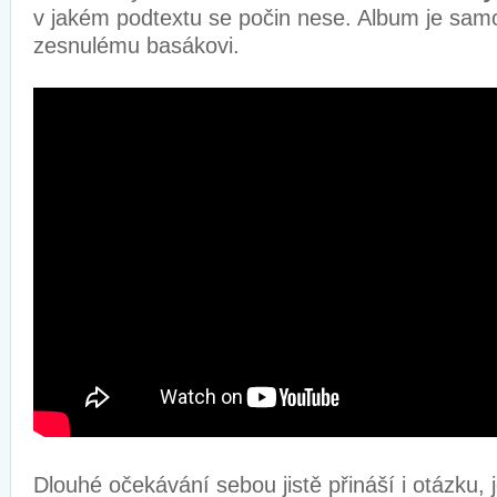
v jakém podtextu se počin nese. Album je sa
zesnulému basákovi.
Dlouhé očekávání sebou jistě přináší i otázku, j