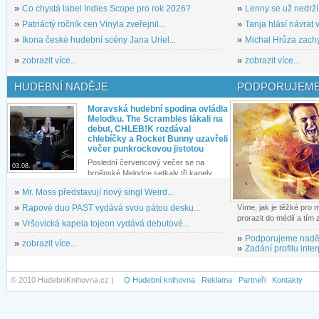
»
Co chystá label Indies Scope pro rok 2026?
»
Lenny se už nedrží
»
Patnáctý ročník cen Vinyla zveřejnil...
»
Tanja hlásí návrat v
»
Ikona české hudební scény Jana Uriel...
»
Michal Hrůza zachyc
»
zobrazit více...
»
zobrazit více...
HUDEBNÍ NADĚJE
PODPORUJEME
Moravská hudební spodina ovládla
Melodku. The Scrambles lákali na
debut, CHLEB!K rozdával
chlebíčky a Rocket Bunny uzavřeli
večer punkrockovou jistotou
Poslední červencový večer se na
03.08.
brněnské Melodce setkaly tři kapely...
»
Mr. Moss představují nový singl Weird...
»
Rapové duo PAST vydává svou pátou desku...
Víme, jak je těžké pro
prorazit do médií a tím
»
Vršovická kapela tojeon vydává debutové...
»
Podporujeme nadě
»
zobrazit více...
»
Zadání profilu inter
© 2010 HudebniKnihovna.cz |
O Hudební knihovna
Reklama
Partneři
Kontakty