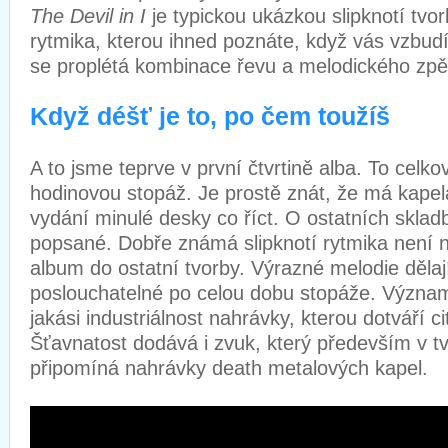
The Devil in I
je typickou ukázkou slipknotí tvo
rytmika, kterou ihned poznáte, když vás vzbudí
se proplétá kombinace řevu a melodického zp
Když déšť je to, po čem toužíš
A to jsme teprve v první čtvrtině alba. To celko
hodinovou stopáž. Je prostě znát, že má kapela
vydání minulé desky co říct. O ostatních sklad
popsané. Dobře známá slipknotí rytmika není 
album do ostatní tvorby. Výrazné melodie děla
poslouchatelné po celou dobu stopáže. Význ
jakási industriálnost nahrávky, kterou dotváří c
Šťavnatost dodává i zvuk, který především v t
připomíná nahrávky death metalových kapel.