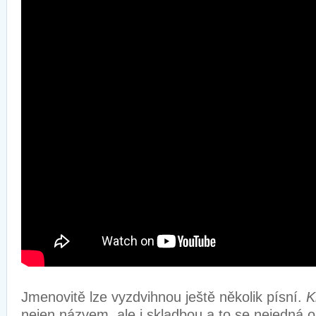
Jmenovitě lze vyzdvihnou ještě několik písní.
K
nejen názvem, ale i skladbou a to se nejedná 