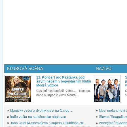
KLUBOVÁ SCÉNA
NAŽIVO
12. Koncert pro Kaštánka pod
S
širým nebem v legendárním klubu
p
Modrá Vopice
v
Čas letí neskutečně rychle.... I letos se
O
bude 8. srpna v klubu Modrá...
s
28.07.
05.08.
»
Magický večer a dvojitý křest na Cargo...
»
Mezi melancholií a
»
Indie večer na smíchovské náplavce
»
Steve'n'Seagulls v 
»
Jana Uriel Kratochvílová s kapelou Illuminati.ca...
»
Anonymní hudební 