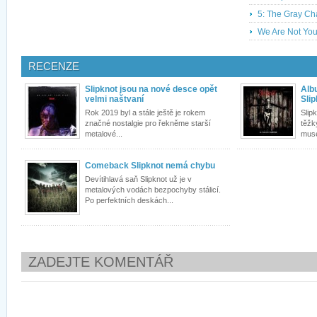
5: The Gray Ch
We Are Not You
RECENZE
Slipknot jsou na nové desce opět
Alb
velmi naštvaní
Sli
Rok 2019 byl a stále ještě je rokem
Slip
značné nostalgie pro řekněme starší
těžk
metalové...
muse
Comeback Slipknot nemá chybu
Devítihlavá saň Slipknot už je v
metalových vodách bezpochyby stálicí.
Po perfektních deskách...
ZADEJTE KOMENTÁŘ