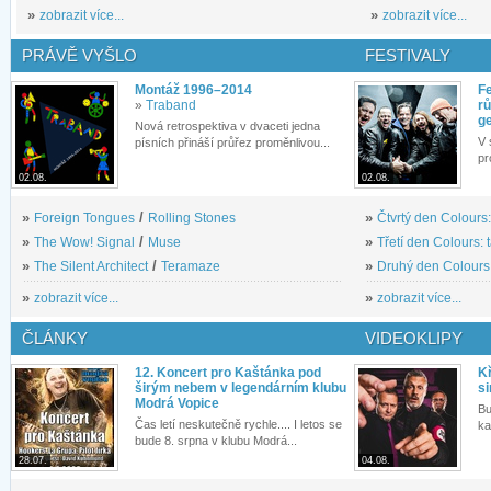
»
zobrazit více...
»
zobrazit více...
PRÁVĚ VYŠLO
FESTIVALY
Montáž 1996–2014
Fe
»
Traband
rů
g
Nová retrospektiva v dvaceti jedna
V 
písních přináší průřez proměnlivou...
pr
02.08.
02.08.
»
Foreign Tongues
/
Rolling Stones
»
Čtvrtý den Colours:
»
The Wow! Signal
/
Muse
»
Třetí den Colours: 
»
The Silent Architect
/
Teramaze
»
Druhý den Colours: 
»
zobrazit více...
»
zobrazit více...
ČLÁNKY
VIDEOKLIPY
12. Koncert pro Kaštánka pod
Kř
širým nebem v legendárním klubu
si
Modrá Vopice
Bu
Čas letí neskutečně rychle.... I letos se
ka
bude 8. srpna v klubu Modrá...
28.07.
04.08.