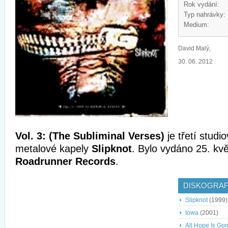
Rok vydání:
Typ nahrávky:
Medium:
David Malý,
30. 06. 2012
Vol. 3: (The Subliminal Verses)
je třetí stud
metalové kapely
Slipknot
. Bylo vydáno 25. kv
Roadrunner Records
.
DISKOGRAF
Slipknot
(1999)
Iowa
(2001)
All Hope Is Go