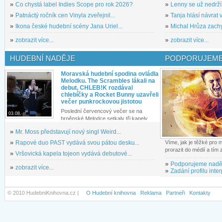
»
Co chystá label Indies Scope pro rok 2026?
»
Lenny se už nedrží
»
Patnáctý ročník cen Vinyla zveřejnil...
»
Tanja hlásí návrat v
»
Ikona české hudební scény Jana Uriel...
»
Michal Hrůza zachyc
»
zobrazit více...
»
zobrazit více...
HUDEBNÍ NADĚJE
PODPORUJEME
Moravská hudební spodina ovládla
Melodku. The Scrambles lákali na
debut, CHLEB!K rozdával
chlebíčky a Rocket Bunny uzavřeli
večer punkrockovou jistotou
Poslední červencový večer se na
03.08.
brněnské Melodce setkaly tři kapely...
»
Mr. Moss představují nový singl Weird...
»
Rapové duo PAST vydává svou pátou desku...
Víme, jak je těžké pro
prorazit do médií a tím
»
Vršovická kapela tojeon vydává debutové...
»
Podporujeme nadě
»
zobrazit více...
»
Zadání profilu inter
© 2010 HudebniKnihovna.cz |
O Hudební knihovna
Reklama
Partneři
Kontakty