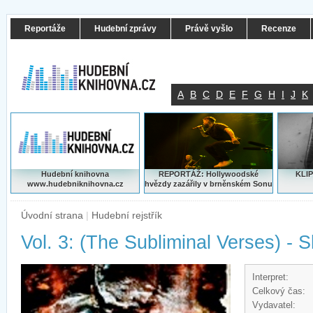
Reportáže
Hudební zprávy
Právě vyšlo
Recenze
A
B
C
D
E
F
G
H
I
J
K
Hudební knihovna
REPORTÁŽ: Hollywoodské
KLIP
www.hudebniknihovna.cz
hvězdy zazářily v brněnském Sonu
Úvodní strana
|
Hudební rejstřík
Vol. 3: (The Subliminal Verses) - S
Interpret:
Celkový čas:
Vydavatel: