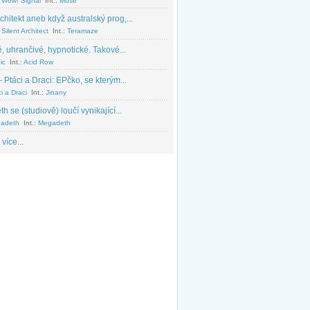
 Wow! Signal
Int.:
Muse
chitekt aneb když australský prog,...
Silent Architect
Int.:
Teramaze
, uhrančivé, hypnotické. Takové...
ic
Int.:
Acid Row
 Ptáci a Draci: EPčko, se kterým...
i a Draci
Int.:
Jinany
 se (studiově) loučí vynikající...
adeth
Int.:
Megadeth
 více...