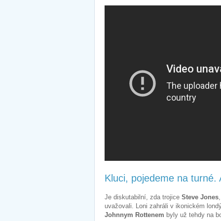
Kluci, pojedeme na turné
Je diskutabilní, zda trojice
Steve Jones
uvažovali. Loni zahráli v ikonickém lon
Johnnym Rottenem
byly už tehdy na b