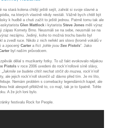
na stará kolena chtějí ještě sejít, zahrát si svoje slavné a
 pódia, na kterých vlastně nikdy nestáli. Vážně bych chtěl být
 lásky k hudbě a chuti zažít to ještě jednou. Patrně tomu tak ale
Baskytarista
Glen Mattlock
i kytarista
Steve Jones
měli výraz
ný zápas Komety Brno. Neusmáli se na sebe, neusmáli se na
výraz nezájmu. Jediný, koho to možná trochu bavilo byl
ikl a zvedl ruce. Nikdo z nich neřekl ani slovo (kromě vokálů v
ný a zpocený
Carter
a říct „
tohle jsou
Sex Pistols
”. Jako
Carter
byl naším průvodcem.
zpěvák dělal s muzikanty fotky. To už fakt evokovalo nějakou
ex Pistols
v roce 2006 uvedeni do rock’n’rollové síně slávy,
 „
Jakmile se budete chtít nechat strčit do muzea, rock’n’roll
ty, ale jejich rock’n’roll skončil už dávno před tím. Je mi líto,
potřebuje. Nemám problém s comebacky legendárních kapel, ale
ou hrát alespoň přibližně to, co mají, tak je to špatně. Tohle
u. A že jich loni bylo.
tránky festivalu Rock for People.