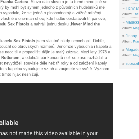
Album:
The
i
Franka Cartera
. Slovo dalo slovo a je tu turné mimo jiné se
erý by mohl být synem jednoho z původních hudebníků měl
»
Tichý ar
 to vypadalo, že se jedná o plnohodnotný a vážně míněný
Album:
The 
vlastně o one-man show, kde hudbu obstarávali tři pánové,
»
Magické
apelu
Sex Pistols
a nahráli jednu desku „
Never Mind the
Album:
Mag
»
Jinany –
 kapelu
Sex Pistols
jsem vlastně nikdy nepochopil. Dobře,
Album:
Ptác
 vybouchl do obrovských rozměrů. Jenomže vybouchla i kapela a
»
Megadeth
e neocitli v propadlišti dějin je malý zázrak. Mezi lety 1978 a
Album:
Meg
s
Rottenem
, a odehráli pár koncertů než se zase rozhádali a
t nevydrželi souvisle déle než tři roky a od založení kapely
»
zobrazit
akto s kapelou vybudujete vztah a zaujmete ve světě. Význam
 tímto nijak nesnižuji.