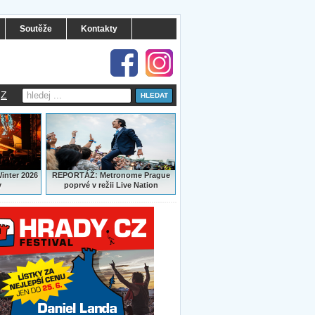
Soutěže
Kontakty
Z
:
Winter 2026
REPORTÁŽ
Metronome Prague
y
poprvé v režii Live Nation