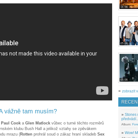
06.08.
05.08.
05.08.
»
zobrazit v
RECEN
. A vážně tam musím?
»
Stones 
předvádí..
,
Paul Cook
a
Glen Matlock
vůbec o turné těchto rozměrů
Album:
For
dýnském klubu Bush Hall a jelikož vztahy se zpěvákem
»
Wow! M
odu mrazu (
Rotten
prohrál soud o zákaz hraní skladeb
Sex