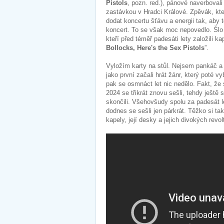
Pistols
, pozn. red.), pánové naverboval
zastávkou v Hradci Králové. Zpěvák, kt
dodat koncertu šťávu a energii tak, aby
koncert. To se však moc nepovedlo. Šlo 
kteří před téměř padesáti lety založili k
Bollocks, Here's the Sex Pistols
”.
Vyložím karty na stůl. Nejsem pankáč a
jako první začali hrát žánr, který poté
pak se osmnáct let nic nedělo. Fakt, že s
2024 se třikrát znovu sešli, tehdy ještě 
skončili. Všehovšudy spolu za padesát le
dodnes se sešli jen párkrát. Těžko si t
kapely, její desky a jejich divokých revolt