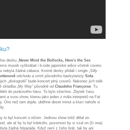
čku?
lou desku „
Never Mind the Bollocks, Here's the Sex
konce museli vyškrábat i b-side japonské edice včetně coveru
du nebyla žádná zábava. Kromě desky přidali i single „
Silly
ottenově
odchodu a smrti původního baskytaristy
Sida
jich „
diskografii
” bude koncert plný coverů. Nakonec jich tolik
tě skladba „
My Way
” původně od
Claudeho Françoise
. Tu
 oblékli do punkového hávu. To bylo všechno. Zbytek času
mi a svou show, kterou jako jeden z mála interpretů na Fat
ny. Ono než tam dojde, uběhne deset minut a kluci nahoře si
íly.
by to byl koncert o ničem. Jedinou show totiž dělal on.
 ale ať by to byl kdokoliv, pozornost by si vzal on (či ona).
ebyla žádná hitparáda. Když není z čeho brát, tak by ani