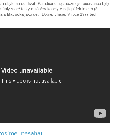
ž nebylo na co dívat. Paradoxně nejzábavnější podívanou byly
ítaly staré fotky a záběry kapely v nejlepších letech (čti
ka
a
Matlocka
jako děti. Dobře, chápu. V roce 1977 těch
Prosíme, nesahat