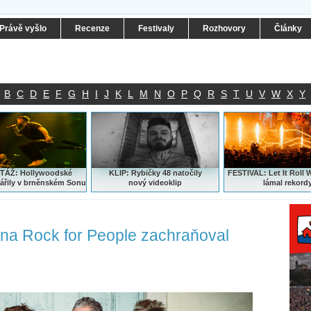
Právě vyšlo
Recenze
Festivaly
Rozhovory
Články
B
C
D
E
F
G
H
I
J
K
L
M
N
O
P
Q
R
S
T
U
V
W
X
Y
ÁŽ: Hollywoodské
KLIP: Rybičky 48 natočily
FESTIVAL:
Let It Roll 
ářily v brněnském Sonu
nový
videoklip
lámal rekord
 na Rock for People zachraňoval