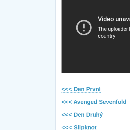
<<< Den První
<<< Avenged Sevenfold
<<< Den Druhý
<<< Slipknot