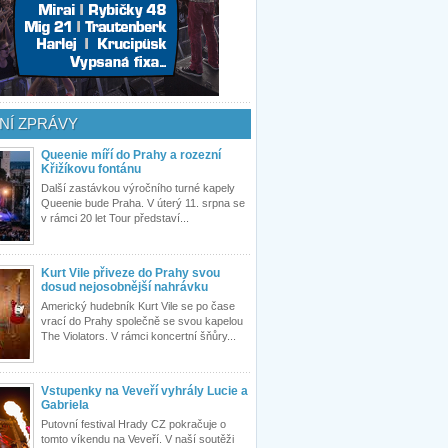
NÍ ZPRÁVY
Queenie míří do Prahy a rozezní
Křižíkovu fontánu
Další zastávkou výročního turné kapely
Queenie bude Praha. V úterý 11. srpna se
v rámci 20 let Tour představí...
Kurt Vile přiveze do Prahy svou
dosud nejosobnější nahrávku
Americký hudebník Kurt Vile se po čase
vrací do Prahy společně se svou kapelou
The Violators. V rámci koncertní šňůry...
Vstupenky na Veveří vyhrály Lucie a
Gabriela
Putovní festival Hrady CZ pokračuje o
tomto víkendu na Veveří. V naší soutěži