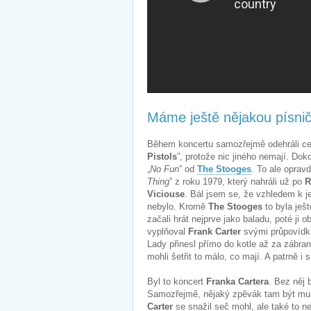
Máme ještě nějakou písni
Během koncertu samozřejmě odehráli ce
Pistols
”, protože nic jiného nemají. Do
„
No Fun
” od
The Stooges
. To ale oprav
Thing
” z roku 1979, který nahráli už po
R
Viciouse
. Bál jsem se, že vzhledem k je
nebylo. Kromě
The Stooges
to byla ješ
začali hrát nejprve jako baladu, poté ji
vyplňoval
Frank Carter
svými průpovídka
Lady přinesl přímo do kotle až za zábra
mohli šetřit to málo, co mají. A patrně i s
Byl to koncert
Franka Cartera
. Bez něj 
Samozřejmě, nějaký zpěvák tam být musel,
Carter
se snažil seč mohl, ale také to n