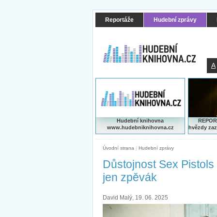
Reportáže
Hudební zprávy
A
Hudební knihovna
REPORT
www.hudebniknihovna.cz
hvězdy zaz
Úvodní strana
|
Hudební zprávy
Důstojnost Sex Pistols
jen zpěvák
David Malý, 19. 06. 2025