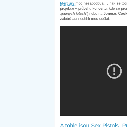
Mercury
moc nezabodoval. Jinak se toti
projekce v průběhu koncertu, kde se prom
„
jediných letech
”) nebo na
Jonese
,
Coo
záběrů asi nestihli moc udělat.
A tohle jsou Sex Pistols. 