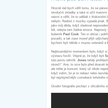
Hrozně rád bych věřil tomu, že se pánové 
revoluční skladby a také si užít masivní
naivní a věřit, že to udělali z klukovské
nebylo. Radost z muziky vypadá jinak. 
jako můj děda, když sledoval nepovede
lidi, nebyla tam žádná emoce. Naprostý 
bubeník
Paul Cook
. Ten si občas i pokř
pozadí), a tak zase musel přijít udýcha
bychom byli někde v muzeu veteránů a
Nejbizarnějším momentem bylo, když si 
výstavu fosílií. Vtipné je, že když byli
S
tuto poctu odmítli.
Jones
tehdy prohlásil:
skončí
”. Ano, to sice bylo před dvaceti le
ale tohle je koncert, který už nikdo ne
když vidím, že je to nebaví nebo nezvládn
byl nejzbytečnější comeback loňského rok
Úvodní fotografie pochází z oficiálního s