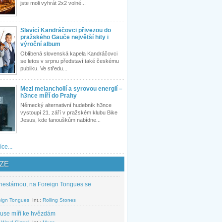
jste moli vyhrát 2x2 volné...
Slavící Kandráčovci přivezou do
pražského Gauče největší hity i
výroční album
Oblíbená slovenská kapela Kandráčovci
se letos v srpnu představí také českému
publiku. Ve středu...
Mezi melancholií a syrovou energií –
h3nce míří do Prahy
Německý alternativní hudebník h3nce
vystoupí 21. září v pražském klubu Bike
Jesus, kde fanouškům nabídne...
íce...
ZE
nestárnou, na Foreign Tongues se
.
eign Tongues
Int.:
Rolling Stones
use míří ke hvězdám