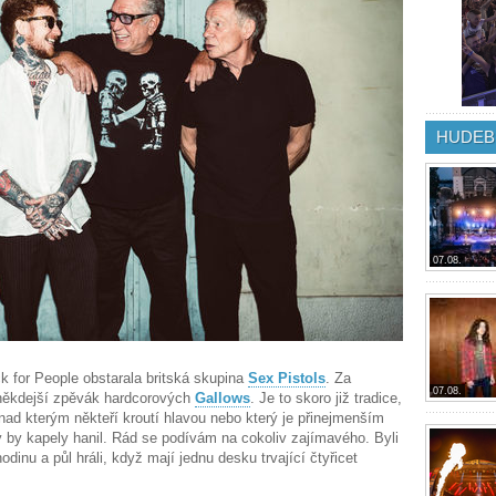
HUDEB
07.08.
k for People obstarala britská skupina
Sex Pistols
. Za
07.08.
někdejší zpěvák hardcorových
Gallows
. Je to skoro již tradice,
nad kterým někteří kroutí hlavou nebo který je přinejmenším
 by kapely hanil. Rád se podívám na cokoliv zajímavého. Byli
dinu a půl hráli, když mají jednu desku trvající čtyřicet