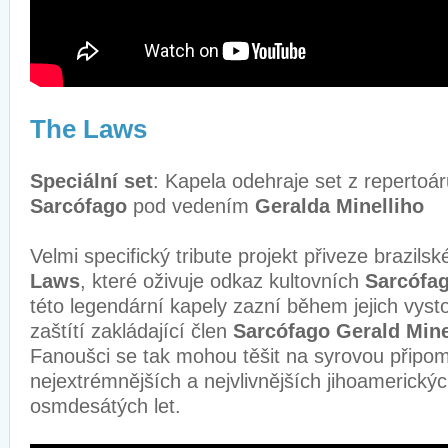
The Laws
Speciální set
: Kapela odehraje set z repertoá
Sarcófago
pod vedením
Geralda
Minelliho
Velmi specifický tribute projekt přiveze brazil
Laws
, které oživuje odkaz kultovních
Sarcófa
této legendární kapely zazní během jejich vysto
zaštítí zakládající člen
Sarcófago Gerald Mine
Fanoušci se tak mohou těšit na syrovou připom
nejextrémnějších a nejvlivnějších jihoamerický
osmdesátých let.