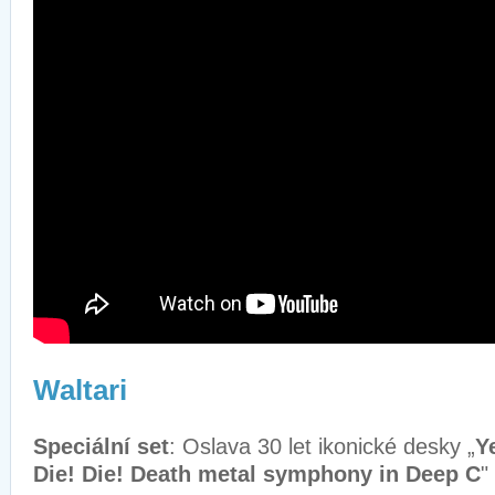
Waltari
Speciální set
: Oslava 30 let ikonické desky „
Y
Die! Die! Death metal symphony in Deep C
"