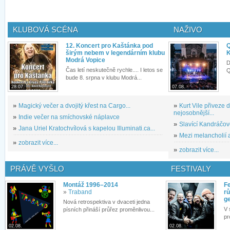
KLUBOVÁ SCÉNA
NAŽIVO
12. Koncert pro Kaštánka pod
Q
širým nebem v legendárním klubu
K
Modrá Vopice
D
Čas letí neskutečně rychle.... I letos se
Q
bude 8. srpna v klubu Modrá...
28.07.
07.08.
»
Magický večer a dvojitý křest na Cargo...
»
Kurt Vile přiveze
nejosobnější...
»
Indie večer na smíchovské náplavce
»
Slavící Kandráčov
»
Jana Uriel Kratochvílová s kapelou Illuminati.ca...
»
Mezi melancholií a
»
zobrazit více...
»
zobrazit více...
PRÁVĚ VYŠLO
FESTIVALY
Montáž 1996–2014
Fe
»
Traband
rů
g
Nová retrospektiva v dvaceti jedna
V 
písních přináší průřez proměnlivou...
pr
02.08.
02.08.