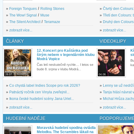
»
Foreign Tongues
/
Rolling Stones
»
Čtvrtý den Colours:
»
The Wow! Signal
/
Muse
»
Třetí den Colours: 
»
The Silent Architect
/
Teramaze
»
Druhý den Colours: 
»
zobrazit více...
»
zobrazit více...
ČLÁNKY
VIDEOKLIPY
12. Koncert pro Kaštánka pod
Kř
širým nebem v legendárním klubu
si
Modrá Vopice
Bu
Čas letí neskutečně rychle.... I letos se
ka
bude 8. srpna v klubu Modrá...
28.07.
04.08.
»
Co chystá label Indies Scope pro rok 2026?
»
Lenny se už nedrží
»
Patnáctý ročník cen Vinyla zveřejnil...
»
Tanja hlásí návrat v
»
Ikona české hudební scény Jana Uriel...
»
Michal Hrůza zachyc
»
zobrazit více...
»
zobrazit více...
HUDEBNÍ NADĚJE
PODPORUJEME
Moravská hudební spodina ovládla
Melodku. The Scrambles lákali na