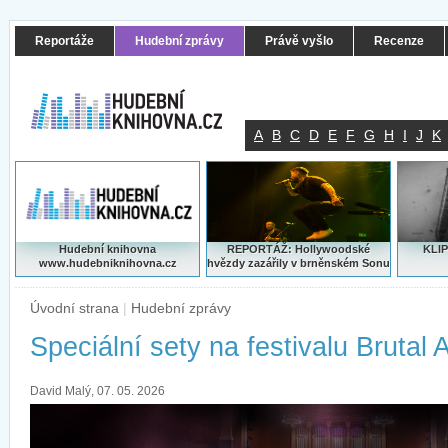
Reportáže
Hudební zprávy
Právě vyšlo
Recenze
A
B
C
D
E
F
G
H
I
J
K
Hudební knihovna
REPORTÁŽ: Hollywoodské
KLIP
www.hudebniknihovna.cz
hvězdy zazářily v brněnském Sonu
Úvodní strana
|
Hudební zprávy
Speciální sety na festivalu Brutal 
David Malý, 07. 05. 2026