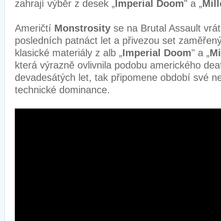
zahrají výběr z desek „
Imperial Doom
" a „
Mil
Američtí
Monstrosity
se na Brutal Assault vrá
posledních patnáct let a přivezou set zaměřen
klasické materiály z alb „
Imperial Doom
" a „
Mi
která výrazně ovlivnila podobu amerického dea
devadesátých let, tak připomene období své nej
technické dominance.