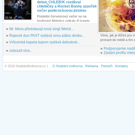
debut, CHLEB!K rozdával
chlebíčky a Rocket Bunny uzavřeli
večer punkrockovou jistotou
Poslední červencový večer se na
03.08.
brněnské Melodce setkaly tři kapely...
»
Mr. Moss představují nový singl Weird...
»
Rapové duo PAST vydává svou pátou desku...
Víme, jak je těžké pro
prorazit do médií a tím
»
Vršovická kapela tojeon vydává debutové...
»
Podporujeme nadě
»
zobrazit více...
»
Zadání profilu inter
© 2010 HudebniKnihovna.cz |
O Hudební knihovna
Reklama
Partneři
Kontakty