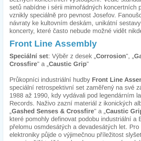
setů nabídne i sérii mimořádných koncertních p
vznikly speciálně pro pevnost Josefov. Fanoušc
návraty ke kultovním deskám, unikátní sestavy 
koncerty, které často nebude možné vidět nikde
Front Line Assembly
Speciální set
: Výběr z desek „
Corrosion
", „
G
Crossfire
" a „
Caustic Grip
"
Průkopníci industriální hudby
Front Line Asse
speciální retrospektivní set zaměřený na své z
1988 až 1990, kdy vydávali pod legendárním l
Records. Naživo zazní materiál z ikonických alb
„
Gashed Senses & Crossfire
" a „
Caustic Gri
které pomohly definovat podobu industriální 
přelomu osmdesátých a devadesátých let. Pro
elektroniky půjde o výjimečnou příležitost slyše