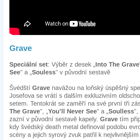
Grave
Speciální set
: Výběr z desek „
Into The Grave
See
" a „
Souless
" v původní sestavě
Švédští
Grave
navážou na loňský úspěšný spec
Josefova se vrátí s dalším exkluzivním oldsc
setem. Tentokrát se zaměří na své první tři zá
The Grave
", „
You’ll Never See
" a „
Soulless
",
zazní v původní sestavě kapely.
Grave
tím př
kdy švédský death metal definoval podobu evr
scény a jejich syrový zvuk patřil k nejvlivnější