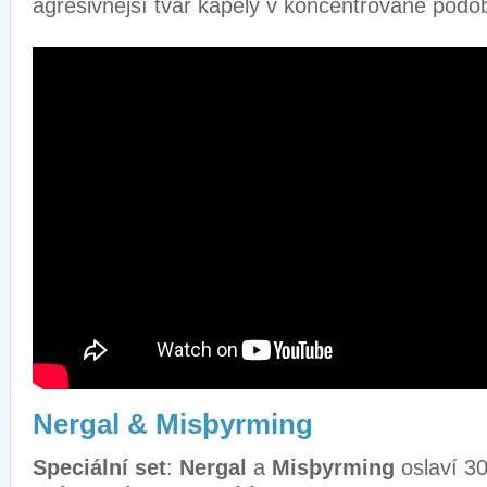
agresivnější tvář kapely v koncentrované podo
Nergal & Misþyrming
Speciální set
:
Nergal
a
Misþyrming
oslaví 30