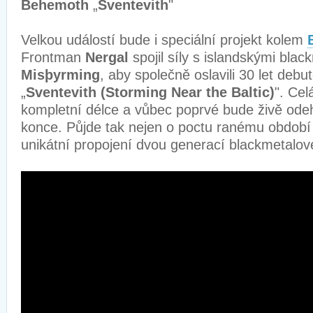
Behemoth
„
Sventevith
"
Velkou událostí bude i speciální projekt kolem
Frontman
Nergal
spojil síly s islandskými blac
Misþyrming
, aby společně oslavili 30 let deb
„
Sventevith (Storming Near the Baltic)
". Cel
kompletní délce a vůbec poprvé bude živě ode
konce. Půjde tak nejen o poctu ranému obdob
unikátní propojení dvou generací blackmetalov