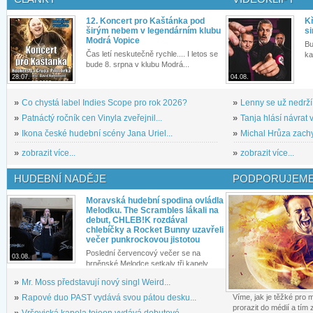
12. Koncert pro Kaštánka pod
Kř
širým nebem v legendárním klubu
si
Modrá Vopice
Bu
Čas letí neskutečně rychle.... I letos se
ka
bude 8. srpna v klubu Modrá...
28.07.
04.08.
»
Co chystá label Indies Scope pro rok 2026?
»
Lenny se už nedrží
»
Patnáctý ročník cen Vinyla zveřejnil...
»
Tanja hlásí návrat v
»
Ikona české hudební scény Jana Uriel...
»
Michal Hrůza zachyc
»
zobrazit více...
»
zobrazit více...
HUDEBNÍ NADĚJE
PODPORUJEME
Moravská hudební spodina ovládla
Melodku. The Scrambles lákali na
debut, CHLEB!K rozdával
chlebíčky a Rocket Bunny uzavřeli
večer punkrockovou jistotou
Poslední červencový večer se na
03.08.
brněnské Melodce setkaly tři kapely...
»
Mr. Moss představují nový singl Weird...
»
Rapové duo PAST vydává svou pátou desku...
Víme, jak je těžké pro
prorazit do médií a tím