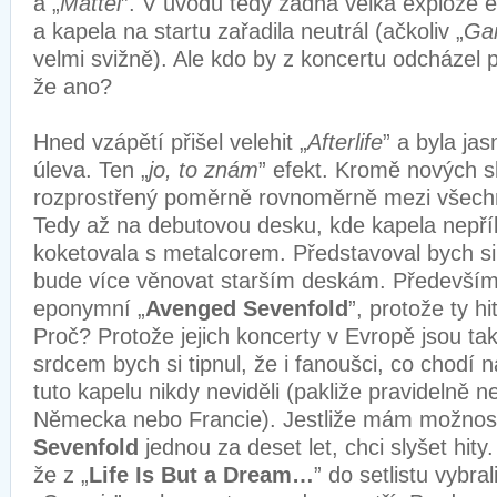
a „
Mattel
”. V úvodu tedy žádná velká exploze 
a kapela na startu zařadila neutrál (ačkoliv „
Ga
velmi svižně). Ale kdo by z koncertu odcházel 
že ano?
Hned vzápětí přišel velehit „
Afterlife
” a byla jas
úleva. Ten „
jo, to znám
” efekt. Kromě nových sk
rozprostřený poměrně rovnoměrně mezi všechn
Tedy až na debutovou desku, kde kapela nepří
koketovala s metalcorem. Představoval bych si
bude více věnovat starším deskám. Především
eponymní „
Avenged Sevenfold
”, protože ty hi
Proč? Protože jejich koncerty v Evropě jsou ta
srdcem bych si tipnul, že i fanoušci, co chodí n
tuto kapelu nikdy neviděli (pakliže pravidelně ne
Německa nebo Francie). Jestliže mám možnos
Sevenfold
jednou za deset let, chci slyšet hit
že z „
Life Is But a Dream…
” do setlistu vybral