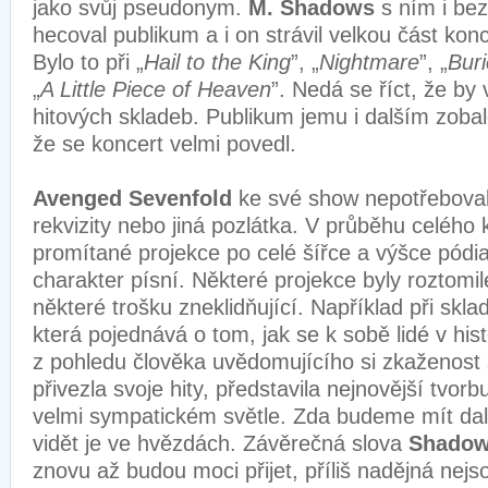
jako svůj pseudonym.
M. Shadows
s ním i bez
hecoval publikum a i on strávil velkou část kon
Bylo to při „
Hail to the King
”, „
Nightmare
”, „
Buri
„
A Little Piece of Heaven
”. Nedá se říct, že by
hitových skladeb. Publikum jemu i dalším zobal
že se koncert velmi povedl.
Avenged Sevenfold
ke své show nepotřeboval
rekvizity nebo jiná pozlátka. V průběhu celého 
promítané projekce po celé šířce a výšce pódia,
charakter písní. Některé projekce byly roztomi
některé trošku zneklidňující. Například při skla
která pojednává o tom, jak se k sobě lidé v hist
z pohledu člověka uvědomujícího si zkaženost 
přivezla svoje hity, představila nejnovější tvor
velmi sympatickém světle. Zda budeme mít dal
vidět je ve hvězdách. Závěrečná slova
Shado
znovu až budou moci přijet, příliš nadějná nejs