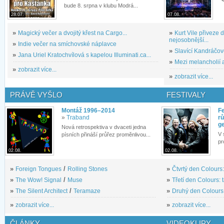
bude 8. srpna v klubu Modrá...
28.07.
07.08.
»
Magický večer a dvojitý křest na Cargo...
»
Kurt Vile přiveze
nejosobnější...
»
Indie večer na smíchovské náplavce
»
Slavící Kandráčov
»
Jana Uriel Kratochvílová s kapelou Illuminati.ca...
»
Mezi melancholií a
»
zobrazit více...
»
zobrazit více...
PRÁVĚ VYŠLO
FESTIVALY
Montáž 1996–2014
Fe
»
Traband
rů
g
Nová retrospektiva v dvaceti jedna
V 
písních přináší průřez proměnlivou...
pr
02.08.
02.08.
»
Foreign Tongues
/
Rolling Stones
»
Čtvrtý den Colours:
»
The Wow! Signal
/
Muse
»
Třetí den Colours: 
»
The Silent Architect
/
Teramaze
»
Druhý den Colours: 
»
zobrazit více...
»
zobrazit více...
ČLÁNKY
VIDEOKLIPY