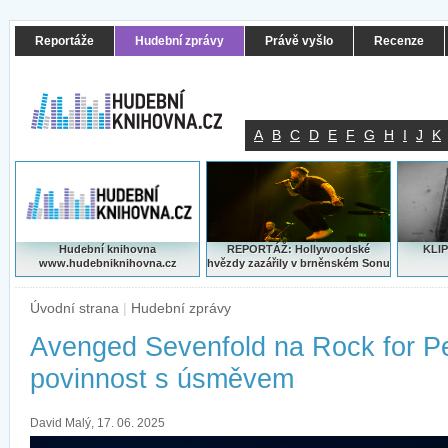
Reportáže
Hudební zprávy
Právě vyšlo
Recenze
A
B
C
D
E
F
G
H
I
J
K
Hudební knihovna
REPORTÁŽ: Hollywoodské
KLIP
www.hudebniknihovna.cz
hvězdy zazářily v brněnském Sonu
Úvodní strana
|
Hudební zprávy
Avenged Sevenfold na Rock for Peo
povinnost s úsměvem
David Malý, 17. 06. 2025