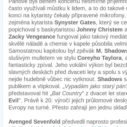
Pánové byli během koncertu nesmírně příjemní.
často využívali můstku k lidem, a to do takové 
konci na kytaristy čekaly připravené mikrofony.
zejména kytarista
Synyster Gates
, který se c
popichoval s baskytaristou
Johnny Christem
a
Zacky Vengeance
fungoval jako takový mediáto
skvělé náladě a chemie v kapele působila vel
Samostatnou kapitolou byl zpěvák
M. Shadow
slušivým mulletem ve stylu
Coreyho Taylora
, 
fantasticky zpíval. Jeho vokální výkon byl bez
slavných deskách před dvaceti lety a spolu s
nejde hudebně vůbec nic vytknout.
Shadows
s
publikem a vtipkoval. „
Vypadám jako starý pán
představoval hit „
Bat Country
” z dvacet let sta
Evil
”. Právě k 20. výročí jejich průlomové desk
Evropy na turné. Přesto zahrají jen jednu skla
Avenged Sevenfold
předvedli naprosto profes