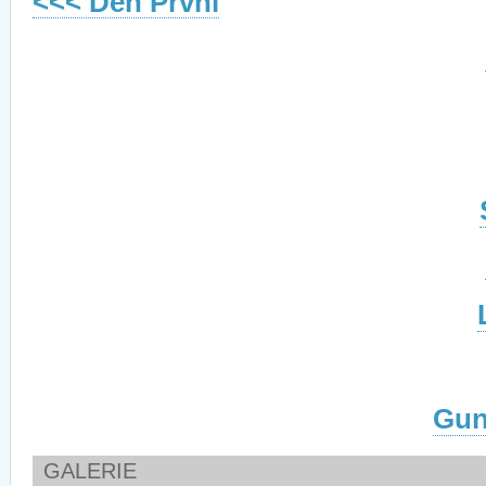
<<< Den První
Gun
GALERIE