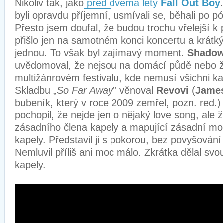
Nikoliv tak, jako
před dvěma lety
Fall Out Boy
byli opravdu příjemní, usmívali se, běhali po p
Přesto jsem doufal, že budou trochu vřelejší k
přišlo jen na samotném konci koncertu a krátký
jednou. To však byl zajímavý moment.
Shado
uvědomoval, že nejsou na domácí půdě nebo ž
multižánrovém festivalu, kde nemusí všichni ka
Skladbu „
So Far Away
” věnoval
Revovi
(
James
bubeník, který v roce 2009 zemřel, pozn. red.)
pochopil, že nejde jen o nějaký love song, ale 
zásadního člena kapely a mapující zásadní mom
kapely. Představil ji s pokorou, bez povyšován
Nemluvil příliš ani moc málo. Zkrátka dělal svo
kapely.