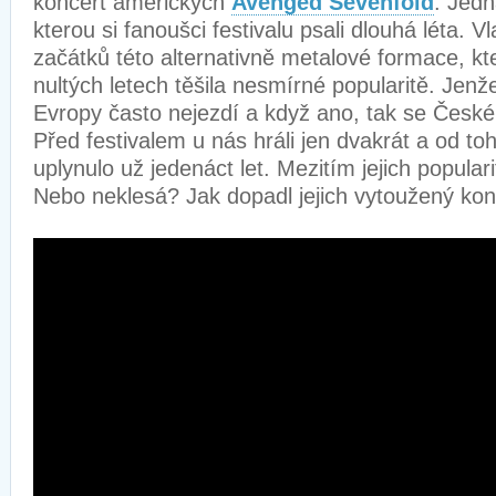
koncert amerických
Avenged Sevenfold
. Jedn
kterou si fanoušci festivalu psali dlouhá léta.
začátků této alternativně metalové formace, kt
nultých letech těšila nesmírné popularitě. Jen
Evropy často nejezdí a když ano, tak se České
Před festivalem u nás hráli jen dvakrát a od t
uplynulo už jedenáct let. Mezitím jejich popular
Nebo neklesá? Jak dopadl jejich vytoužený kon