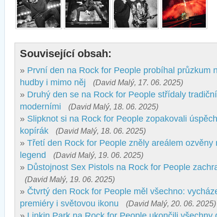
Související obsah:
»
První den na Rock for People probíhal průzkum 
hudby i mimo něj
(David Malý, 17. 06. 2025)
»
Druhý den se na Rock for People střídaly tradiční
moderními
(David Malý, 18. 06. 2025)
»
Slipknot si na Rock for People zopakovali úspěch
kopírák
(David Malý, 18. 06. 2025)
»
Třetí den Rock for People zněly areálem ozvěn
legend
(David Malý, 19. 06. 2025)
»
Důstojnost Sex Pistols na Rock for People zachr
(David Malý, 19. 06. 2025)
»
Čtvrtý den Rock for People měl všechno: vycháze
premiéry i světovou ikonu
(David Malý, 20. 06. 2025)
»
Linkin Park na Rock for People ukončili všechny