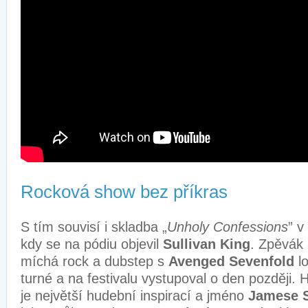
Rocková show bez příkras
S tím souvisí i skladba „
Unholy Confessions
” v
kdy se na pódiu objevil
Sullivan King
. Zpěvák 
míchá rock a dubstep s
Avenged Sevenfold
l
turné a na festivalu vystupoval o den později. 
je největší hudební inspirací a jméno
Jamese S