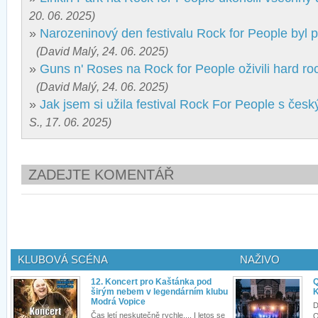
20. 06. 2025)
»
Narozeninový den festivalu Rock for People byl p
(David Malý, 24. 06. 2025)
»
Guns n' Roses na Rock for People oživili hard roc
(David Malý, 24. 06. 2025)
»
Jak jsem si užila festival Rock For People s čes
S., 17. 06. 2025)
ZADEJTE KOMENTÁŘ
KLUBOVÁ SCÉNA
NAŽIVO
12. Koncert pro Kaštánka pod
Q
širým nebem v legendárním klubu
K
Modrá Vopice
D
Čas letí neskutečně rychle.... I letos se
Q