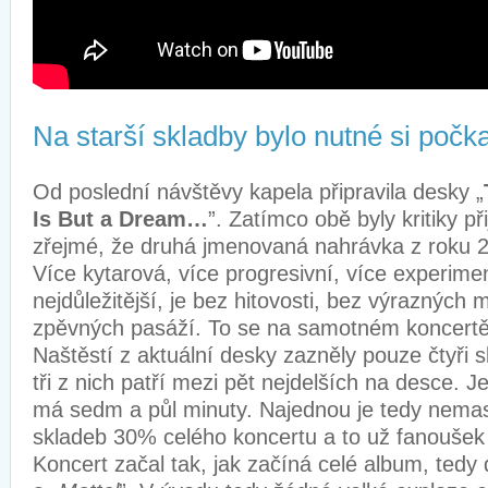
Na starší skladby bylo nutné si počka
Od poslední návštěvy kapela připravila desky „
Is But a Dream…
”. Zatímco obě byly kritiky při
zřejmé, že druhá jmenovaná nahrávka z roku 20
Více kytarová, více progresivní, více experimen
nejdůležitější, je bez hitovosti, bez výrazných
zpěvných pasáží. To se na samotném koncertě v
Naštěstí z aktuální desky zazněly pouze čtyři 
tři z nich patří mezi pět nejdelších na desce. J
má sedm a půl minuty. Najednou je tedy nema
skladeb 30% celého koncertu a to už fanouše
Koncert začal tak, jak začíná celé album, tedy d