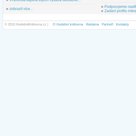
»
Vršovická kapela tojeon vydává debutové...
»
Podporujeme nadě
»
zobrazit více...
»
Zadání profilu inter
© 2010 HudebniKnihovna.cz |
O Hudební knihovna
Reklama
Partneři
Kontakty