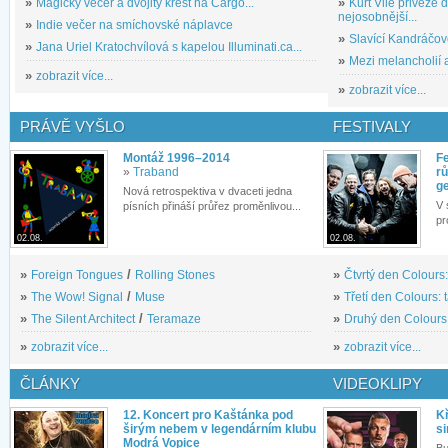
»
Magický večer a dvojitý křest na Cargo...
»
Kurt Vile přiveze
nejosobnější...
»
Indie večer na smíchovské náplavce
»
Slavící Kandráčov
»
Jana Uriel Kratochvílová s kapelou Illuminati.ca...
»
Mezi melancholií a
»
zobrazit více...
»
zobrazit více...
PRÁVĚ VYŠLO
FESTIVALY
Montáž 1996–2014
Fe
»
Traband
rů
g
Nová retrospektiva v dvaceti jedna
V 
písních přináší průřez proměnlivou...
pr
02.08.
02.08.
»
Foreign Tongues
/
Rolling Stones
»
Čtvrtý den Colours:
»
The Wow! Signal
/
Muse
»
Třetí den Colours: 
»
The Silent Architect
/
Teramaze
»
Druhý den Colours: 
»
zobrazit více...
»
zobrazit více...
ČLÁNKY
VIDEOKLIPY
12. Koncert pro Kaštánka pod
Kř
širým nebem v legendárním klubu
si
Modrá Vopice
Bu