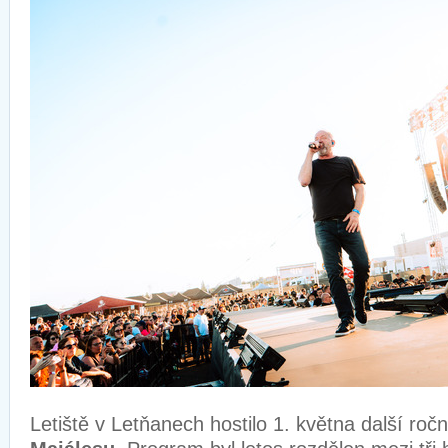
Letiště v Letňanech hostilo 1. května další roč