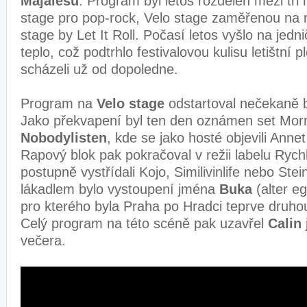
Majálesu
. Program byl letos rozdělen mezi tři 
stage pro pop-rock, Velo stage zaměřenou na
stage by Let It Roll. Počasí letos vyšlo na jedni
teplo, což podtrhlo festivalovou kulisu letištní p
scházeli už od dopoledne.
Program na
Velo stage
odstartoval nečekaně b
Jako překvapení byl ten den oznámen set Mor
Nobodylisten
, kde se jako hosté objevili Anne
Rapový blok pak pokračoval v režii labelu Rychl
postupně vystřídali Kojo, Similivinlife nebo Ste
lákadlem bylo vystoupení jména
Buka
(alter e
pro kterého byla Praha po Hradci teprve druhou
Celý program na této scéně pak uzavřel
Calin
večera.