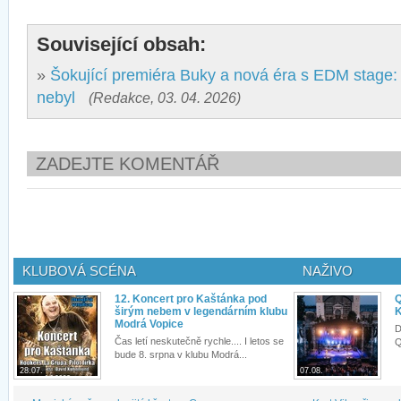
Související obsah:
»
Šokující premiéra Buky a nová éra s EDM stage: M
nebyl
(Redakce, 03. 04. 2026)
ZADEJTE KOMENTÁŘ
KLUBOVÁ SCÉNA
NAŽIVO
12. Koncert pro Kaštánka pod
Q
širým nebem v legendárním klubu
K
Modrá Vopice
D
Čas letí neskutečně rychle.... I letos se
Q
bude 8. srpna v klubu Modrá...
28.07.
07.08.