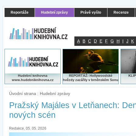
Reportáže
Hudební zprávy
Právě vyšlo
Recenze
A
B
C
D
E
F
G
H
I
J
K
Hudební knihovna
REPORTÁŽ: Hollywoodské
KLIP
www.hudebniknihovna.cz
hvězdy zazářily v brněnském Sonu
Úvodní strana
|
Hudební zprávy
Pražský Majáles v Letňanech: Den
nových scén
Redakce, 05. 05. 2026