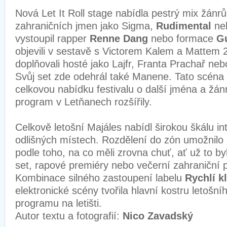
Nová Let It Roll stage nabídla pestrý mix žánrů
zahraničních jmen jako Sigma,
Rudimental
ne
vystoupil rapper
Renne Dang
nebo formace
G
objevili v sestavě s Victorem Kalem a Mattem
doplňovali hosté jako Lajfr, Franta Prachař n
Svůj set zde odehrál také Manene. Tato scéna 
celkovou nabídku festivalu o další jména a žán
program v Letňanech rozšířily.
Celkově letošní Majáles nabídl širokou škálu in
odlišných místech. Rozdělení do zón umožnilo
podle toho, na co měli zrovna chuť, ať už to by
set, rapové premiéry nebo večerní zahraniční 
Kombinace silného zastoupení labelu
Rychlí k
elektronické scény tvořila hlavní kostru letošn
programu na letišti.
Autor textu a fotografií:
Nico Zavadský