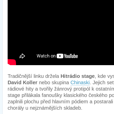
Tradičnější linku držela
Hitrádio stage
, kde vys
David Koller
nebo skupina
Chinaski
. Jejich s
rádiové hity a tvořily žánrový protipól k ostat
stage přilákala fanoušky klasického českého po
zaplnili plochu před hlavním pódiem a postaral
chorály u nejznámějších skladeb.