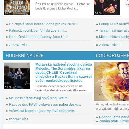
Čas letí neskutečně rychle.... I letos se
ka
bude 8. srpna v klubu Modrá...
28.07.
04.08.
»
Co chystá label Indies Scope pro rok 2026?
»
Lenny se už nedrží
»
Patnáctý ročník cen Vinyla zveřejnil...
»
Tanja hlásí návrat v
»
Ikona české hudební scény Jana Uriel...
»
Michal Hrůza zachyc
»
zobrazit více...
»
zobrazit více...
HUDEBNÍ NADĚJE
PODPORUJEME
Moravská hudební spodina ovládla
Melodku. The Scrambles lákali na
debut, CHLEB!K rozdával
chlebíčky a Rocket Bunny uzavřeli
večer punkrockovou jistotou
Poslední červencový večer se na
03.08.
brněnské Melodce setkaly tři kapely...
»
Mr. Moss představují nový singl Weird...
»
Rapové duo PAST vydává svou pátou desku...
Víme, jak je těžké pro
prorazit do médií a tím
»
Vršovická kapela tojeon vydává debutové...
»
Podporujeme nadě
»
zobrazit více...
»
Zadání profilu inter