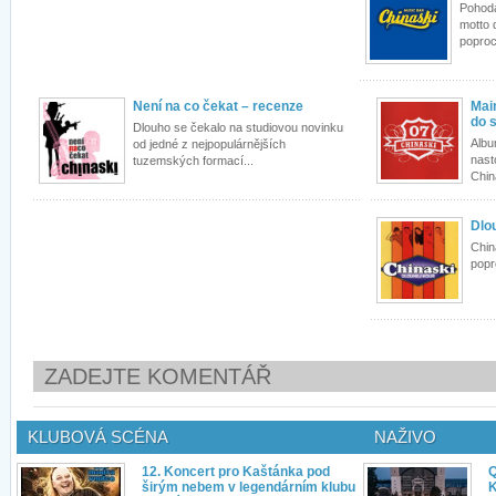
Pohoda,
motto 
poproc
Není na co čekat – recenze
Mai
do 
Dlouho se čekalo na studiovou novinku
Albu
od jedné z nejpopulárnějších
nast
tuzemských formací...
Chin
Dlo
Chin
popr
ZADEJTE KOMENTÁŘ
KLUBOVÁ SCÉNA
NAŽIVO
12. Koncert pro Kaštánka pod
Q
širým nebem v legendárním klubu
K