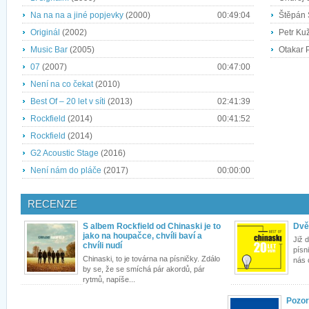
Na na na a jiné popjevky
(2000)
00:49:04
Štěpán 
Originál
(2002)
Petr Ku
Music Bar
(2005)
Otakar P
07
(2007)
00:47:00
Není na co čekat
(2010)
Best Of – 20 let v síti
(2013)
02:41:39
Rockfield
(2014)
00:41:52
Rockfield
(2014)
G2 Acoustic Stage
(2016)
Není nám do pláče
(2017)
00:00:00
RECENZE
S albem Rockfield od Chinaski je to
Dvě 
jako na houpačce, chvíli baví a
Již 
chvíli nudí
písn
Chinaski, to je továrna na písničky. Zdálo
nás 
by se, že se smíchá pár akordů, pár
rytmů, napíše...
Pozor