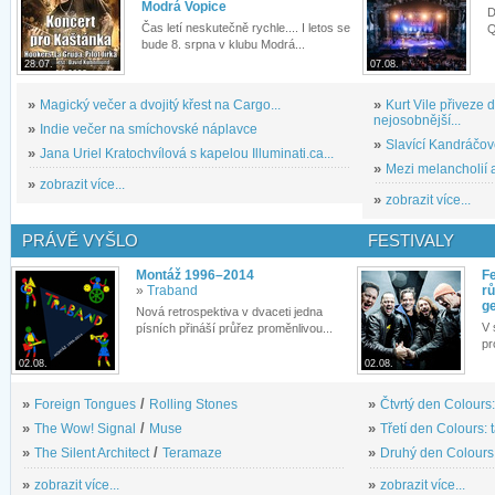
Modrá Vopice
D
Čas letí neskutečně rychle.... I letos se
Q
bude 8. srpna v klubu Modrá...
28.07.
07.08.
»
Magický večer a dvojitý křest na Cargo...
»
Kurt Vile přiveze
nejosobnější...
»
Indie večer na smíchovské náplavce
»
Slavící Kandráčov
»
Jana Uriel Kratochvílová s kapelou Illuminati.ca...
»
Mezi melancholií a
»
zobrazit více...
»
zobrazit více...
PRÁVĚ VYŠLO
FESTIVALY
Montáž 1996–2014
Fe
»
Traband
rů
g
Nová retrospektiva v dvaceti jedna
V 
písních přináší průřez proměnlivou...
pr
02.08.
02.08.
»
Foreign Tongues
/
Rolling Stones
»
Čtvrtý den Colours:
»
The Wow! Signal
/
Muse
»
Třetí den Colours: 
»
The Silent Architect
/
Teramaze
»
Druhý den Colours: 
»
zobrazit více...
»
zobrazit více...