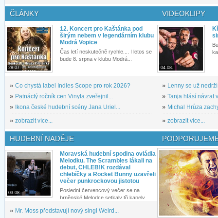
ČLÁNKY
VIDEOKLIPY
12. Koncert pro Kaštánka pod
Kř
širým nebem v legendárním klubu
si
Modrá Vopice
Bu
Čas letí neskutečně rychle.... I letos se
ka
bude 8. srpna v klubu Modrá...
28.07.
04.08.
»
Co chystá label Indies Scope pro rok 2026?
»
Lenny se už nedrží
»
Patnáctý ročník cen Vinyla zveřejnil...
»
Tanja hlásí návrat v
»
Ikona české hudební scény Jana Uriel...
»
Michal Hrůza zachyc
»
zobrazit více...
»
zobrazit více...
HUDEBNÍ NADĚJE
PODPORUJEME
Moravská hudební spodina ovládla
Melodku. The Scrambles lákali na
debut, CHLEB!K rozdával
chlebíčky a Rocket Bunny uzavřeli
večer punkrockovou jistotou
Poslední červencový večer se na
03.08.
brněnské Melodce setkaly tři kapely...
»
Mr. Moss představují nový singl Weird...