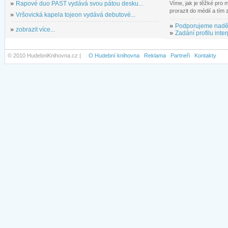
»
Rapové duo PAST vydává svou pátou desku...
Víme, jak je těžké pro
prorazit do médií a tím
»
Vršovická kapela tojeon vydává debutové...
»
Podporujeme nadě
»
zobrazit více...
»
Zadání profilu inter
© 2010 HudebniKnihovna.cz |
O Hudební knihovna
Reklama
Partneři
Kontakty