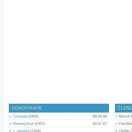
DISKOGRAFIE
ČLEN
Chinaski
(1995)
00:40:49
Michal M
Dlouhej kouř
(1997)
00:47:47
Františ
1. signální
(1999)
Ondřej 