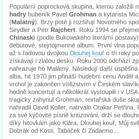
Populární poprocková skupina, kterou založili 
hadry
bubeník Pavel
Grohman
a kytarista Mi
(
Malátný
). Brzy poté ji rozšiřují Novotného sp
Seydler a Petr
Rajchert
. Roku 1994 se přejme
Chinaski
(podle Bukowského literární postavy)
debutové, stejnojmenné album. První vlna popul
až s řadovou dvojkou
Dlouhej kouř
o tři roky po
získávají i zlatou desku. Roku 2000 odchází z
nahrazuje ho Malátný. Následují další úspěšná (
alba, hit 1970 jim přináší hudební cenu Anděl a
vrchol je zakončen vítězstvím v Českém slavík
hodně koncertují a několikrát vystoupili i v USA
tragicky zahynul Grohman, textařská duše skup
nahradil David Koller, natrvalo Otakar Petřina.
za své kýčovité písně kritizováni, drží se dlouh
díky hitovkám jako Klára, Dlouhej kouř, Můj sv
Dobrák od Kosti, Tabáček či Zadarmo…