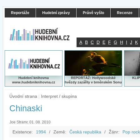
Reportáže
Hudební zprávy
Právě vyšlo
Recenze
A
B
C
D
E
F
G
H
I
J
K
Hudební knihovna
REPORTÁŽ: Hollywoodské
KLIP
www.hudebniknihovna.cz
hvězdy zazářily v brněnském Sonu
Úvodní strana
|
Interpret / skupina
Chinaski
Joe Stramr, 01. 08. 2010
Existence:
1994
/
Země:
Česká republika
/
Žánr:
Pop rock